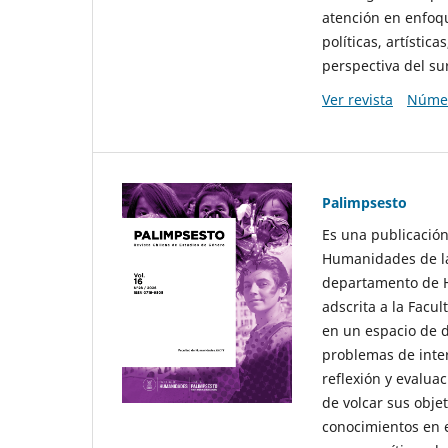
atención en enfoqu
políticas, artísti
perspectiva del sur
Ver revista
Númer
Palimpsesto
Es una publicación
Humanidades de la
departamento de Hi
adscrita a la Fac
en un espacio de d
problemas de interé
reflexión y evaluac
de volcar sus obje
conocimientos en e