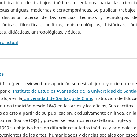
ublicación de trabajos inéditos orientados hacia las cienci
 estas antiguas, modernas o contemporáneas. Se publican trabajos
 discusión acerca de las ciencias, técnicas y tecnologías d
lógicas, filosóficas, políticas, epistemológicas, históricas, lógi
as, didácticas, antropológicas, y éticas.
o actual
os
ntífica (peer reviewed) de aparición semestral (junio y diciembre de
por el
Instituto de Estudios Avanzados de la Universidad de Santi
e aloja en la
Universidad de Santiago de Chile
, institución de Educa
n una tradición desde 1849 en las artes y los oficios. Sus escritos
 abierto a partir de su publicación, exclusivamente en línea, en la
urnal Source (OJS) y pueden ser escritos en castellano, inglés y
999 su objetivo ha sido difundir resultados inéditos y originales 
ovenientes de las artes, humanidades y ciencias sociales con espec