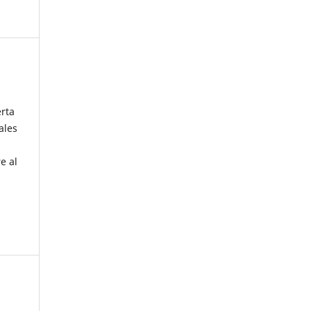
erta
ales
e al