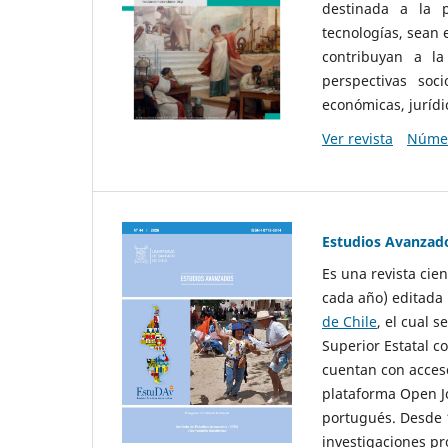
destinada a la p
tecnologías, sean
contribuyan a la
perspectivas socio
económicas, jurídic
Ver revista
Númer
Estudios Avanzad
Es una revista cie
cada año) editada 
de Chile
, el cual s
Superior Estatal co
cuentan con acceso
plataforma Open Jo
portugués. Desde 1
investigaciones pr