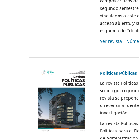
campos críticos de
segundo semestre 
vinculados a este 
acceso abierto, y 
esquema de “doble 
Ver revista
Númer
Políticas Públicas
La revista Política
sociológico o juríd
revista se propone 
ofrecer una fuente
investigación.
La revista Política
Políticas para el D
de Administración 