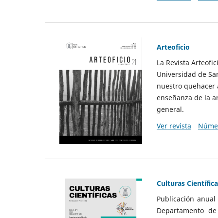
Arteoficio
La Revista Arteofi
Universidad de San
nuestro quehacer a
enseñanza de la ar
general.
Ver revista
Númer
Culturas Científic
Publicación anual
Departamento de F