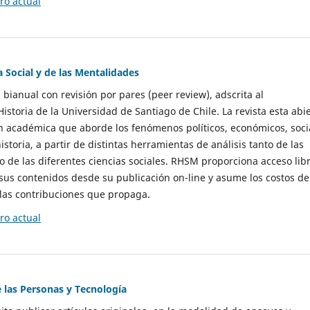
o actual
a Social y de las Mentalidades
 bianual con revisión por pares (peer review), adscrita al
storia de la Universidad de Santiago de Chile. La revista esta abi
n académica que aborde los fenómenos políticos, económicos, soci
historia, a partir de distintas herramientas de análisis tanto de las
e las diferentes ciencias sociales. RHSM proporciona acceso libr
sus contenidos desde su publicación on-line y asume los costos de
las contribuciones que propaga.
o actual
e las Personas y Tecnología