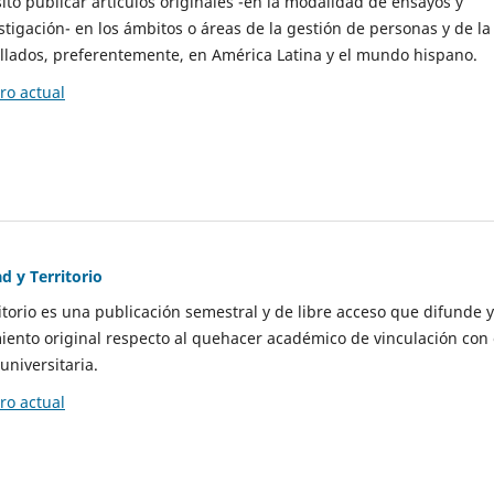
to publicar artículos originales -en la modalidad de ensayos y
stigación- en los ámbitos o áreas de la gestión de personas y de la
llados, preferentemente, en América Latina y el mundo hispano.
o actual
d y Territorio
itorio es una publicación semestral y de libre acceso que difunde y
ento original respecto al quehacer académico de vinculación con 
universitaria.
o actual