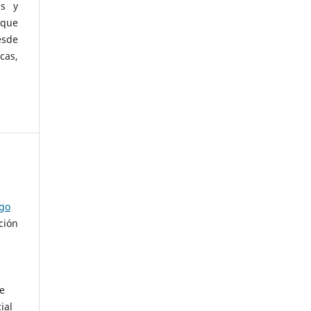
as y
 que
esde
cas,
ago
ción
de
ial