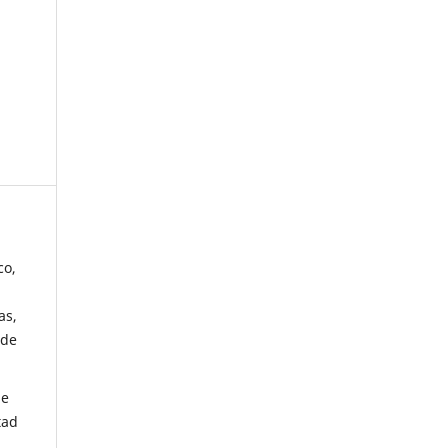
co,
as,
 de
de
tad