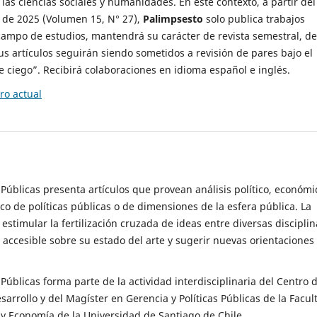
 las ciencias sociales y humanidades. En este contexto, a partir del
de 2025 (Volumen 15, N° 27),
Palimpsesto
solo publica trabajos
campo de estudios, mantendrá su carácter de revista semestral, de
sus artículos seguirán siendo sometidos a revisión de pares bajo el
ciego”. Recibirá colaboraciones en idioma español e inglés.
o actual
s Públicas presenta artículos que provean análisis político, económi
ico de políticas públicas o de dimensiones de la esfera pública. La
estimular la fertilización cruzada de ideas entre diversas disciplin
 accesible sobre su estado del arte y sugerir nuevas orientaciones
s Públicas forma parte de la actividad interdisciplinaria del Centro 
esarrollo y del Magíster en Gerencia y Políticas Públicas de la Facul
y Economía de la Universidad de Santiago de Chile.