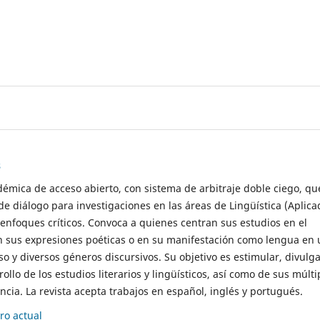
s
démica de acceso abierto, con sistema de arbitraje doble ciego, qu
de diálogo para investigaciones en las áreas de Lingüística (Aplica
 enfoques críticos. Convoca a quienes centran sus estudios en el
n sus expresiones poéticas o en su manifestación como lengua en 
so y diversos géneros discursivos. Su objetivo es estimular, divulga
rollo de los estudios literarios y lingüísticos, así como de sus múlti
cia. La revista acepta trabajos en español, inglés y portugués.
o actual