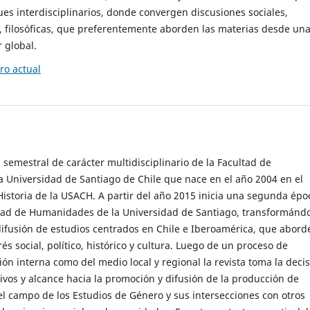
es interdisciplinarios, donde convergen discusiones sociales,
cas, filosóficas, que preferentemente aborden las materias desde un
 global.
o actual
 semestral de carácter multidisciplinario de la Facultad de
 Universidad de Santiago de Chile que nace en el año 2004 en el
storia de la USACH. A partir del año 2015 inicia una segunda épo
ultad de Humanidades de la Universidad de Santiago, transformánd
ifusión de estudios centrados en Chile e Iberoamérica, que abord
s social, político, histórico y cultura. Luego de un proceso de
ión interna como del medio local y regional la revista toma la deci
tivos y alcance hacia la promoción y difusión de la producción de
l campo de los Estudios de Género y sus intersecciones con otros