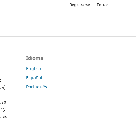
Registrarse
Entrar
Idioma
English
Español
e
Português
da)
uso
r y
ples