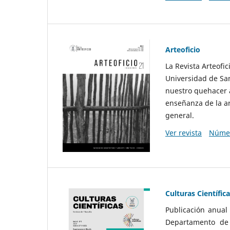
Arteoficio
La Revista Arteofi
Universidad de San
nuestro quehacer a
enseñanza de la ar
general.
Ver revista
Númer
Culturas Científic
Publicación anual
Departamento de F