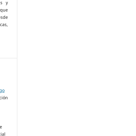
as y
 que
esde
cas,
ago
ción
de
ial