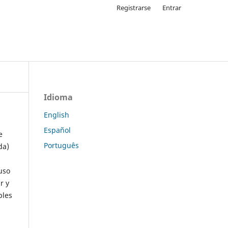
Registrarse
Entrar
Idioma
English
Español
e
Português
da)
uso
r y
ples