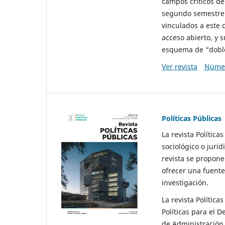
campos críticos de
segundo semestre 
vinculados a este 
acceso abierto, y 
esquema de “doble 
Ver revista
Númer
Políticas Públicas
La revista Política
sociológico o juríd
revista se propone 
ofrecer una fuente
investigación.
La revista Política
Políticas para el D
de Administración 