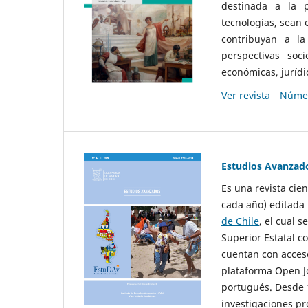
destinada a la p
tecnologías, sean
contribuyan a la
perspectivas socio
económicas, jurídic
Ver revista
Númer
Estudios Avanzad
Es una revista cie
cada año) editada 
de Chile
, el cual s
Superior Estatal co
cuentan con acceso
plataforma Open Jo
portugués. Desde 1
investigaciones pr