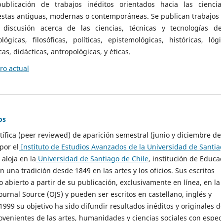
ublicación de trabajos inéditos orientados hacia las cienci
 estas antiguas, modernas o contemporáneas. Se publican trabajos
 discusión acerca de las ciencias, técnicas y tecnologías d
lógicas, filosóficas, políticas, epistemológicas, históricas, lógi
as, didácticas, antropológicas, y éticas.
o actual
os
ntífica (peer reviewed) de aparición semestral (junio y diciembre de
por el
Instituto de Estudios Avanzados de la Universidad de Santi
e aloja en la
Universidad de Santiago de Chile
, institución de Educa
n una tradición desde 1849 en las artes y los oficios. Sus escritos
 abierto a partir de su publicación, exclusivamente en línea, en la
urnal Source (OJS) y pueden ser escritos en castellano, inglés y
999 su objetivo ha sido difundir resultados inéditos y originales 
ovenientes de las artes, humanidades y ciencias sociales con espec