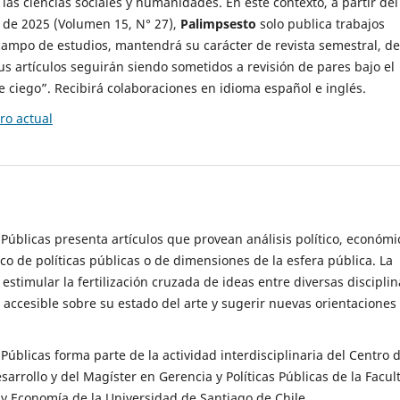
 las ciencias sociales y humanidades. En este contexto, a partir del
de 2025 (Volumen 15, N° 27),
Palimpsesto
solo publica trabajos
campo de estudios, mantendrá su carácter de revista semestral, de
sus artículos seguirán siendo sometidos a revisión de pares bajo el
ciego”. Recibirá colaboraciones en idioma español e inglés.
o actual
s Públicas presenta artículos que provean análisis político, económi
ico de políticas públicas o de dimensiones de la esfera pública. La
estimular la fertilización cruzada de ideas entre diversas disciplin
 accesible sobre su estado del arte y sugerir nuevas orientaciones
s Públicas forma parte de la actividad interdisciplinaria del Centro 
esarrollo y del Magíster en Gerencia y Políticas Públicas de la Facul
y Economía de la Universidad de Santiago de Chile.