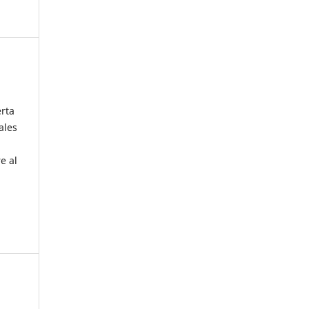
erta
ales
e al