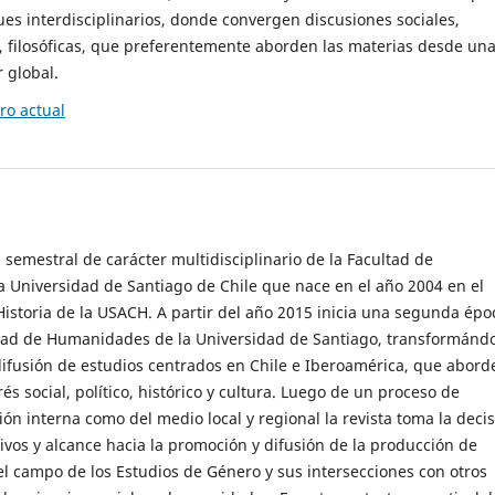
es interdisciplinarios, donde convergen discusiones sociales,
cas, filosóficas, que preferentemente aborden las materias desde un
 global.
o actual
 semestral de carácter multidisciplinario de la Facultad de
 Universidad de Santiago de Chile que nace en el año 2004 en el
storia de la USACH. A partir del año 2015 inicia una segunda épo
ultad de Humanidades de la Universidad de Santiago, transformánd
ifusión de estudios centrados en Chile e Iberoamérica, que abord
s social, político, histórico y cultura. Luego de un proceso de
ión interna como del medio local y regional la revista toma la deci
tivos y alcance hacia la promoción y difusión de la producción de
l campo de los Estudios de Género y sus intersecciones con otros