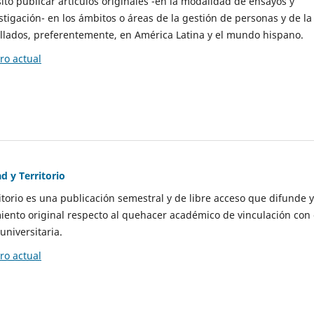
to publicar artículos originales -en la modalidad de ensayos y
stigación- en los ámbitos o áreas de la gestión de personas y de la
llados, preferentemente, en América Latina y el mundo hispano.
o actual
d y Territorio
itorio es una publicación semestral y de libre acceso que difunde y
ento original respecto al quehacer académico de vinculación con 
universitaria.
o actual