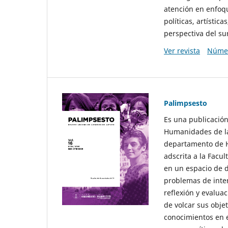
atención en enfoqu
políticas, artísti
perspectiva del sur
Ver revista
Númer
Palimpsesto
Es una publicación
Humanidades de la
departamento de Hi
adscrita a la Fac
en un espacio de d
problemas de interé
reflexión y evaluac
de volcar sus obje
conocimientos en e