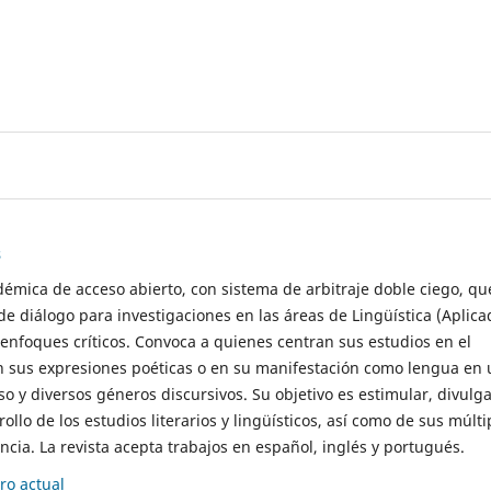
s
démica de acceso abierto, con sistema de arbitraje doble ciego, qu
de diálogo para investigaciones en las áreas de Lingüística (Aplica
 enfoques críticos. Convoca a quienes centran sus estudios en el
n sus expresiones poéticas o en su manifestación como lengua en 
so y diversos géneros discursivos. Su objetivo es estimular, divulga
rollo de los estudios literarios y lingüísticos, así como de sus múlti
cia. La revista acepta trabajos en español, inglés y portugués.
o actual