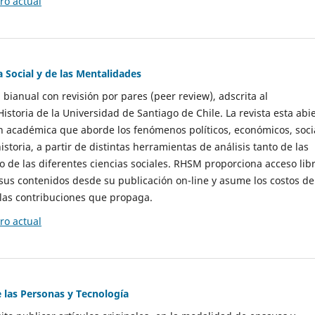
o actual
a Social y de las Mentalidades
 bianual con revisión por pares (peer review), adscrita al
storia de la Universidad de Santiago de Chile. La revista esta abi
n académica que aborde los fenómenos políticos, económicos, soci
historia, a partir de distintas herramientas de análisis tanto de las
e las diferentes ciencias sociales. RHSM proporciona acceso libr
sus contenidos desde su publicación on-line y asume los costos de
las contribuciones que propaga.
o actual
e las Personas y Tecnología