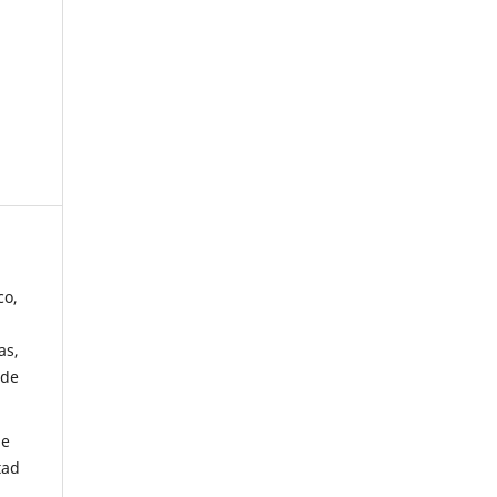
co,
as,
 de
de
tad