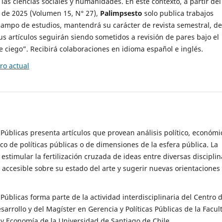
 las ciencias sociales y humanidades. En este contexto, a partir del
de 2025 (Volumen 15, N° 27),
Palimpsesto
solo publica trabajos
campo de estudios, mantendrá su carácter de revista semestral, de
sus artículos seguirán siendo sometidos a revisión de pares bajo el
ciego”. Recibirá colaboraciones en idioma español e inglés.
o actual
s Públicas presenta artículos que provean análisis político, económi
ico de políticas públicas o de dimensiones de la esfera pública. La
estimular la fertilización cruzada de ideas entre diversas disciplin
 accesible sobre su estado del arte y sugerir nuevas orientaciones
s Públicas forma parte de la actividad interdisciplinaria del Centro 
esarrollo y del Magíster en Gerencia y Políticas Públicas de la Facul
y Economía de la Universidad de Santiago de Chile.