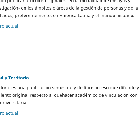
to publicar artículos originales -en la modalidad de ensayos y
stigación- en los ámbitos o áreas de la gestión de personas y de la
llados, preferentemente, en América Latina y el mundo hispano.
o actual
d y Territorio
itorio es una publicación semestral y de libre acceso que difunde y
ento original respecto al quehacer académico de vinculación con 
universitaria.
o actual