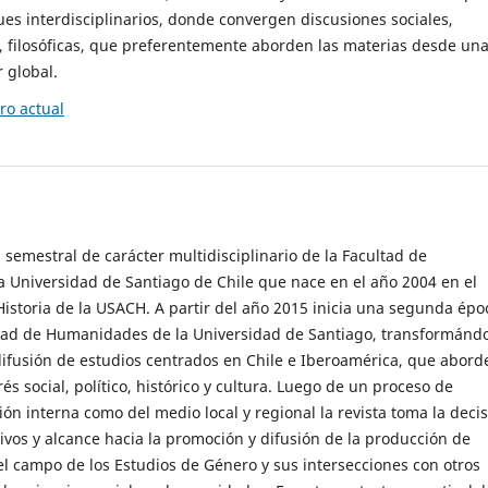
es interdisciplinarios, donde convergen discusiones sociales,
cas, filosóficas, que preferentemente aborden las materias desde un
 global.
o actual
 semestral de carácter multidisciplinario de la Facultad de
 Universidad de Santiago de Chile que nace en el año 2004 en el
storia de la USACH. A partir del año 2015 inicia una segunda épo
ultad de Humanidades de la Universidad de Santiago, transformánd
ifusión de estudios centrados en Chile e Iberoamérica, que abord
s social, político, histórico y cultura. Luego de un proceso de
ión interna como del medio local y regional la revista toma la deci
tivos y alcance hacia la promoción y difusión de la producción de
l campo de los Estudios de Género y sus intersecciones con otros