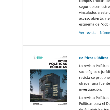
campos críticos de
segundo semestre 
vinculados a este 
acceso abierto, y 
esquema de “doble 
Ver revista
Númer
Políticas Públicas
La revista Política
sociológico o juríd
revista se propone 
ofrecer una fuente
investigación.
La revista Política
Políticas para el D
de Administración 