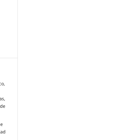
co,
as,
 de
de
tad