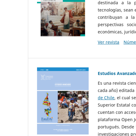
destinada a la p
tecnologías, sean
contribuyan a la
perspectivas socio
económicas, jurídic
Ver revista
Númer
Estudios Avanzad
Es una revista cie
cada año) editada 
de Chile
, el cual s
Superior Estatal co
cuentan con acceso
plataforma Open Jo
portugués. Desde 1
investigaciones pr