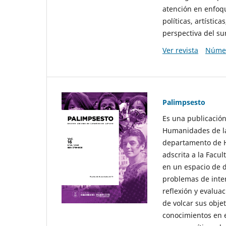
atención en enfoqu
políticas, artísti
perspectiva del sur
Ver revista
Númer
Palimpsesto
Es una publicación
Humanidades de la
departamento de Hi
adscrita a la Fac
en un espacio de d
problemas de interé
reflexión y evaluac
de volcar sus obje
conocimientos en e