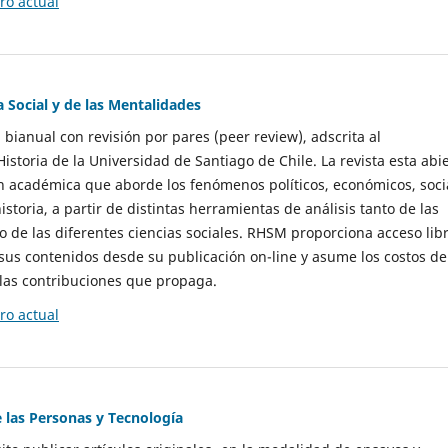
o actual
a Social y de las Mentalidades
 bianual con revisión por pares (peer review), adscrita al
storia de la Universidad de Santiago de Chile. La revista esta abi
n académica que aborde los fenómenos políticos, económicos, soci
historia, a partir de distintas herramientas de análisis tanto de las
e las diferentes ciencias sociales. RHSM proporciona acceso libr
sus contenidos desde su publicación on-line y asume los costos de
las contribuciones que propaga.
o actual
e las Personas y Tecnología