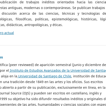
ublicación de trabajos inéditos orientados hacia las cienci
 estas antiguas, modernas o contemporáneas. Se publican trabajos
 discusión acerca de las ciencias, técnicas y tecnologías d
lógicas, filosóficas, políticas, epistemológicas, históricas, lógi
as, didácticas, antropológicas, y éticas.
o actual
os
ntífica (peer reviewed) de aparición semestral (junio y diciembre de
por el
Instituto de Estudios Avanzados de la Universidad de Santi
e aloja en la
Universidad de Santiago de Chile
, institución de Educa
n una tradición desde 1849 en las artes y los oficios. Sus escritos
 abierto a partir de su publicación, exclusivamente en línea, en la
urnal Source (OJS) y pueden ser escritos en castellano, inglés y
999 su objetivo ha sido difundir resultados inéditos y originales 
ovenientes de las artes, humanidades y ciencias sociales con espec