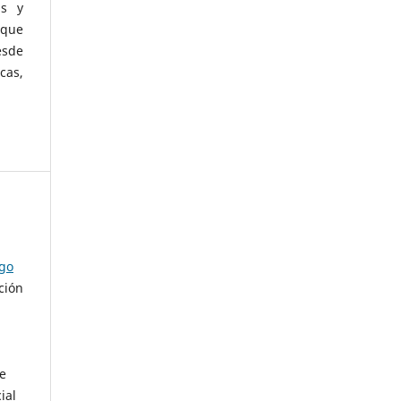
as y
 que
esde
cas,
ago
ción
de
ial