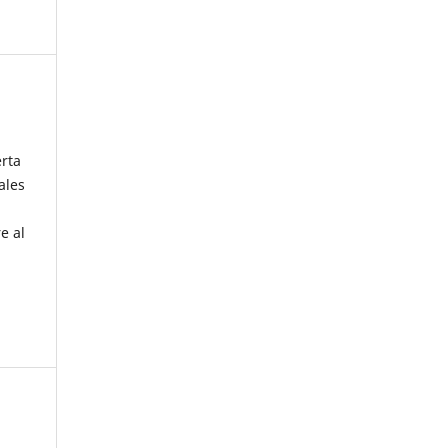
erta
ales
e al