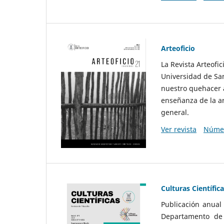
Arteoficio
La Revista Arteofi
Universidad de San
nuestro quehacer a
enseñanza de la ar
general.
Ver revista
Númer
Culturas Científic
Publicación anual
Departamento de F