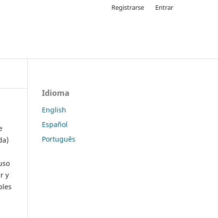
Registrarse
Entrar
Idioma
English
Español
e
Português
da)
uso
r y
ples