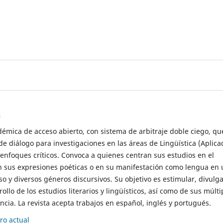
s
démica de acceso abierto, con sistema de arbitraje doble ciego, qu
de diálogo para investigaciones en las áreas de Lingüística (Aplica
 enfoques críticos. Convoca a quienes centran sus estudios en el
n sus expresiones poéticas o en su manifestación como lengua en 
so y diversos géneros discursivos. Su objetivo es estimular, divulga
rollo de los estudios literarios y lingüísticos, así como de sus múlti
cia. La revista acepta trabajos en español, inglés y portugués.
o actual