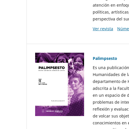
atención en enfoqu
políticas, artísti
perspectiva del sur
Ver revista
Númer
Palimpsesto
Es una publicación
Humanidades de la
departamento de Hi
adscrita a la Fac
en un espacio de d
problemas de interé
reflexión y evaluac
de volcar sus obje
conocimientos en e