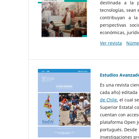
destinada a la p
tecnologías, sean
contribuyan a la
perspectivas socio
económicas, jurídic
Ver revista
Númer
Estudios Avanzad
Es una revista cie
cada año) editada 
de Chile
, el cual s
Superior Estatal co
cuentan con acceso
plataforma Open Jo
portugués. Desde 1
investigaciones pr