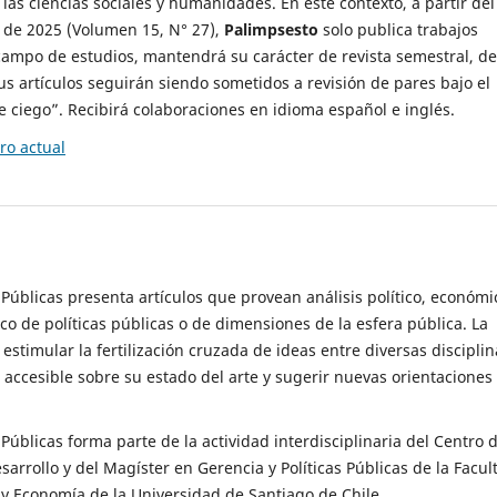
 las ciencias sociales y humanidades. En este contexto, a partir del
de 2025 (Volumen 15, N° 27),
Palimpsesto
solo publica trabajos
campo de estudios, mantendrá su carácter de revista semestral, de
sus artículos seguirán siendo sometidos a revisión de pares bajo el
ciego”. Recibirá colaboraciones en idioma español e inglés.
o actual
s Públicas presenta artículos que provean análisis político, económi
ico de políticas públicas o de dimensiones de la esfera pública. La
estimular la fertilización cruzada de ideas entre diversas disciplin
 accesible sobre su estado del arte y sugerir nuevas orientaciones
s Públicas forma parte de la actividad interdisciplinaria del Centro 
esarrollo y del Magíster en Gerencia y Políticas Públicas de la Facul
y Economía de la Universidad de Santiago de Chile.