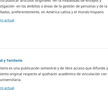
to publicar artículos originales -en la modalidad de ensayos y
stigación- en los ámbitos o áreas de la gestión de personas y de la
llados, preferentemente, en América Latina y el mundo hispano.
o actual
d y Territorio
itorio es una publicación semestral y de libre acceso que difunde y
ento original respecto al quehacer académico de vinculación con 
universitaria.
o actual