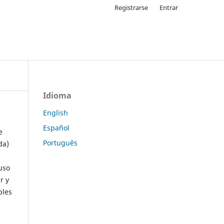
Registrarse
Entrar
Idioma
English
Español
e
Português
da)
uso
r y
ples