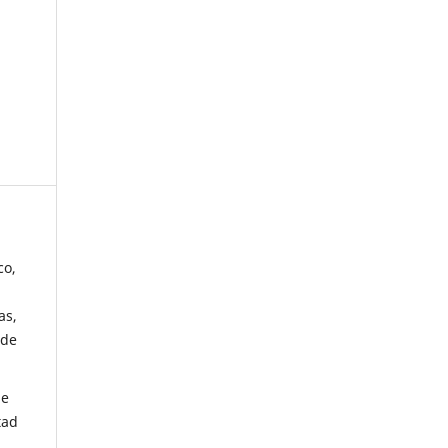
co,
as,
 de
de
tad