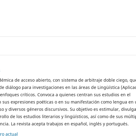
s
démica de acceso abierto, con sistema de arbitraje doble ciego, qu
de diálogo para investigaciones en las áreas de Lingüística (Aplica
 enfoques críticos. Convoca a quienes centran sus estudios en el
n sus expresiones poéticas o en su manifestación como lengua en 
so y diversos géneros discursivos. Su objetivo es estimular, divulga
rollo de los estudios literarios y lingüísticos, así como de sus múlti
cia. La revista acepta trabajos en español, inglés y portugués.
o actual