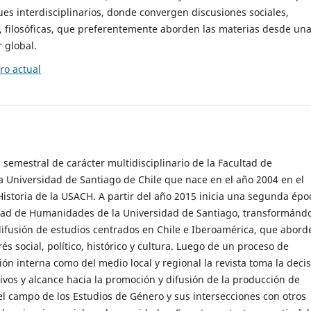
es interdisciplinarios, donde convergen discusiones sociales,
cas, filosóficas, que preferentemente aborden las materias desde un
 global.
o actual
 semestral de carácter multidisciplinario de la Facultad de
 Universidad de Santiago de Chile que nace en el año 2004 en el
storia de la USACH. A partir del año 2015 inicia una segunda épo
ultad de Humanidades de la Universidad de Santiago, transformánd
ifusión de estudios centrados en Chile e Iberoamérica, que abord
s social, político, histórico y cultura. Luego de un proceso de
ión interna como del medio local y regional la revista toma la deci
tivos y alcance hacia la promoción y difusión de la producción de
l campo de los Estudios de Género y sus intersecciones con otros