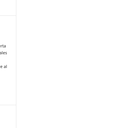
erta
ales
e al