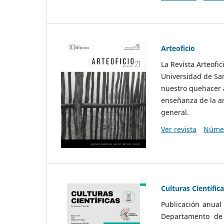
Arteoficio
La Revista Arteofi
Universidad de San
nuestro quehacer a
enseñanza de la ar
general.
Ver revista
Númer
Culturas Científic
Publicación anual
Departamento de F