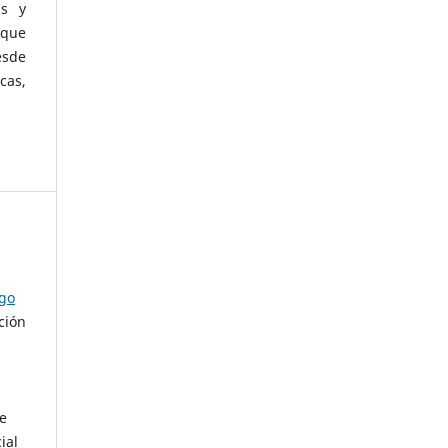
as y
 que
esde
cas,
ago
ción
de
ial