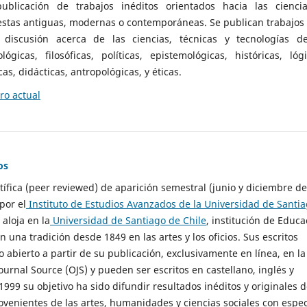
ublicación de trabajos inéditos orientados hacia las cienci
 estas antiguas, modernas o contemporáneas. Se publican trabajos
 discusión acerca de las ciencias, técnicas y tecnologías d
lógicas, filosóficas, políticas, epistemológicas, históricas, lógi
as, didácticas, antropológicas, y éticas.
o actual
os
ntífica (peer reviewed) de aparición semestral (junio y diciembre de
por el
Instituto de Estudios Avanzados de la Universidad de Santi
e aloja en la
Universidad de Santiago de Chile
, institución de Educa
n una tradición desde 1849 en las artes y los oficios. Sus escritos
 abierto a partir de su publicación, exclusivamente en línea, en la
urnal Source (OJS) y pueden ser escritos en castellano, inglés y
999 su objetivo ha sido difundir resultados inéditos y originales 
ovenientes de las artes, humanidades y ciencias sociales con espec