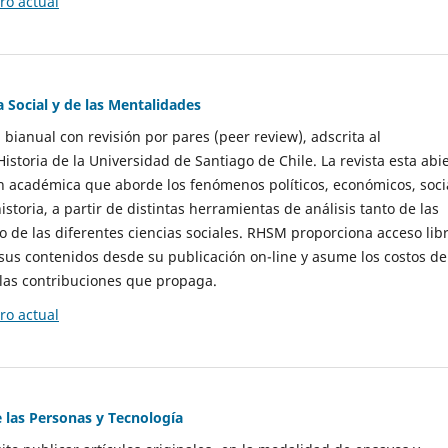
o actual
a Social y de las Mentalidades
 bianual con revisión por pares (peer review), adscrita al
storia de la Universidad de Santiago de Chile. La revista esta abi
n académica que aborde los fenómenos políticos, económicos, soci
historia, a partir de distintas herramientas de análisis tanto de las
e las diferentes ciencias sociales. RHSM proporciona acceso libr
sus contenidos desde su publicación on-line y asume los costos de
las contribuciones que propaga.
o actual
e las Personas y Tecnología