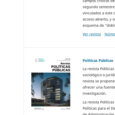
campos críticos de
segundo semestre 
vinculados a este 
acceso abierto, y 
esquema de “doble 
Ver revista
Númer
Políticas Públicas
La revista Política
sociológico o juríd
revista se propone 
ofrecer una fuente
investigación.
La revista Política
Políticas para el D
de Administración 