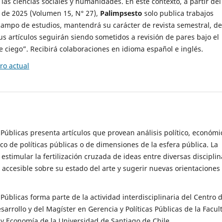
 las ciencias sociales y humanidades. En este contexto, a partir del
de 2025 (Volumen 15, N° 27),
Palimpsesto
solo publica trabajos
campo de estudios, mantendrá su carácter de revista semestral, de
sus artículos seguirán siendo sometidos a revisión de pares bajo el
ciego”. Recibirá colaboraciones en idioma español e inglés.
o actual
s Públicas presenta artículos que provean análisis político, económi
ico de políticas públicas o de dimensiones de la esfera pública. La
estimular la fertilización cruzada de ideas entre diversas disciplin
 accesible sobre su estado del arte y sugerir nuevas orientaciones
s Públicas forma parte de la actividad interdisciplinaria del Centro 
esarrollo y del Magíster en Gerencia y Políticas Públicas de la Facul
y Economía de la Universidad de Santiago de Chile.