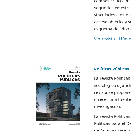
campos críticos de
segundo semestre 
vinculados a este 
acceso abierto, y 
esquema de “doble 
Ver revista
Númer
Políticas Públicas
La revista Política
sociológico o juríd
revista se propone 
ofrecer una fuente
investigación.
La revista Política
Políticas para el D
de Administración 