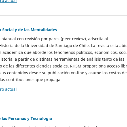
o actual
a Social y de las Mentalidades
 bianual con revisión por pares (peer review), adscrita al
storia de la Universidad de Santiago de Chile. La revista esta abi
n académica que aborde los fenómenos políticos, económicos, soci
historia, a partir de distintas herramientas de análisis tanto de las
e las diferentes ciencias sociales. RHSM proporciona acceso libr
sus contenidos desde su publicación on-line y asume los costos de
las contribuciones que propaga.
o actual
e las Personas y Tecnología