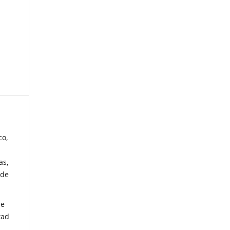
co,
as,
 de
de
tad