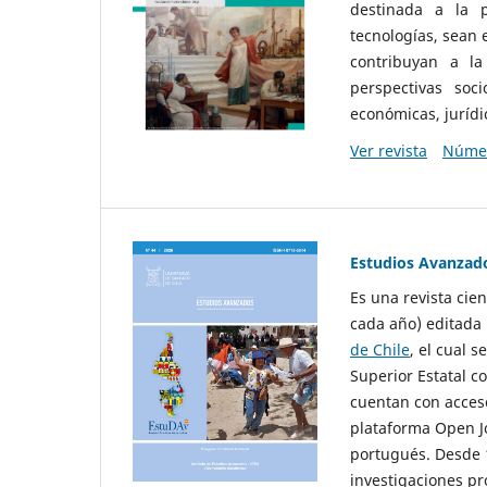
destinada a la p
tecnologías, sean
contribuyan a la
perspectivas socio
económicas, jurídic
Ver revista
Númer
Estudios Avanzad
Es una revista cie
cada año) editada 
de Chile
, el cual s
Superior Estatal co
cuentan con acceso
plataforma Open Jo
portugués. Desde 1
investigaciones pr