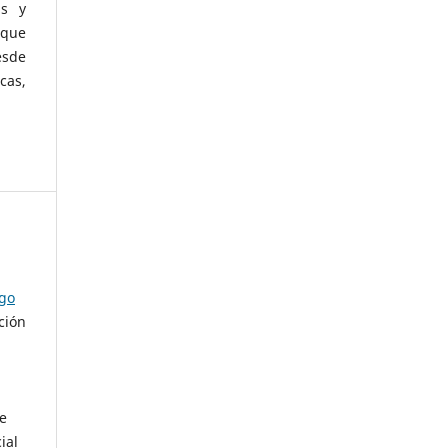
as y
 que
esde
cas,
ago
ción
de
ial