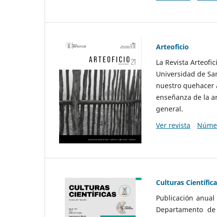
Arteoficio
La Revista Arteofi
Universidad de San
nuestro quehacer a
enseñanza de la ar
general.
Ver revista
Númer
Culturas Científic
Publicación anual
Departamento de F