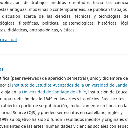
ublicación de trabajos inéditos orientados hacia las cienci
 estas antiguas, modernas o contemporáneas. Se publican trabajos
 discusión acerca de las ciencias, técnicas y tecnologías d
lógicas, filosóficas, políticas, epistemológicas, históricas, lógi
as, didácticas, antropológicas, y éticas.
o actual
os
ntífica (peer reviewed) de aparición semestral (junio y diciembre de
por el
Instituto de Estudios Avanzados de la Universidad de Santi
e aloja en la
Universidad de Santiago de Chile
, institución de Educa
n una tradición desde 1849 en las artes y los oficios. Sus escritos
 abierto a partir de su publicación, exclusivamente en línea, en la
urnal Source (OJS) y pueden ser escritos en castellano, inglés y
999 su objetivo ha sido difundir resultados inéditos y originales 
ovenientes de las artes, humanidades y ciencias sociales con espec