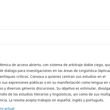
s
démica de acceso abierto, con sistema de arbitraje doble ciego, qu
de diálogo para investigaciones en las áreas de Lingüística (Aplica
 enfoques críticos. Convoca a quienes centran sus estudios en el
n sus expresiones poéticas o en su manifestación como lengua en 
so y diversos géneros discursivos. Su objetivo es estimular, divulga
rollo de los estudios literarios y lingüísticos, así como de sus múlti
cia. La revista acepta trabajos en español, inglés y portugués.
o actual