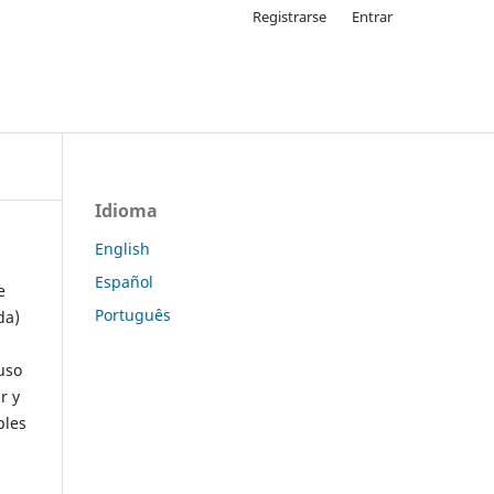
Registrarse
Entrar
Idioma
English
Español
e
Português
da)
uso
r y
ples