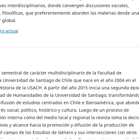
es interdisciplinarios, donde convergen discusiones sociales,
cas, filosóficas, que preferentemente aborden las materias desde un
 global.
o actual
 semestral de carácter multidisciplinario de la Facultad de
 Universidad de Santiago de Chile que nace en el año 2004 en el
storia de la USACH. A partir del año 2015 inicia una segunda épo
ultad de Humanidades de la Universidad de Santiago, transformánd
ifusión de estudios centrados en Chile e Iberoamérica, que abord
s social, político, histórico y cultura. Luego de un proceso de
ión interna como del medio local y regional la revista toma la deci
tivos y alcance hacia la promoción y difusión de la producción de
l campo de los Estudios de Género y sus intersecciones con otros