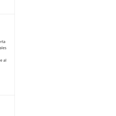
erta
ales
e al