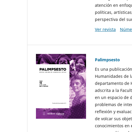
atención en enfoqu
políticas, artísti
perspectiva del sur
Ver revista
Númer
Palimpsesto
Es una publicación
Humanidades de la
departamento de Hi
adscrita a la Fac
en un espacio de d
problemas de interé
reflexión y evaluac
de volcar sus obje
conocimientos en e