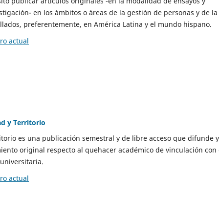
to publicar artículos originales -en la modalidad de ensayos y
stigación- en los ámbitos o áreas de la gestión de personas y de la
llados, preferentemente, en América Latina y el mundo hispano.
o actual
d y Territorio
itorio es una publicación semestral y de libre acceso que difunde y
ento original respecto al quehacer académico de vinculación con 
universitaria.
o actual