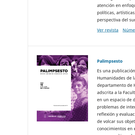
atención en enfoqu
políticas, artísti
perspectiva del sur
Ver revista
Númer
Palimpsesto
Es una publicación
Humanidades de la
departamento de Hi
adscrita a la Fac
en un espacio de d
problemas de interé
reflexión y evaluac
de volcar sus obje
conocimientos en e