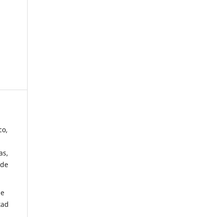
co,
as,
 de
de
tad