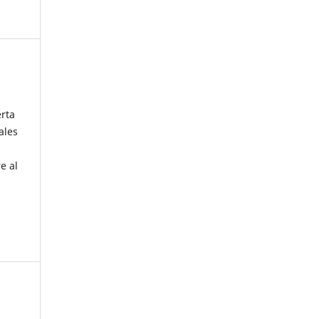
erta
ales
e al