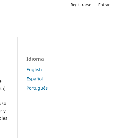
Registrarse
Entrar
Idioma
English
Español
e
Português
da)
uso
r y
ples