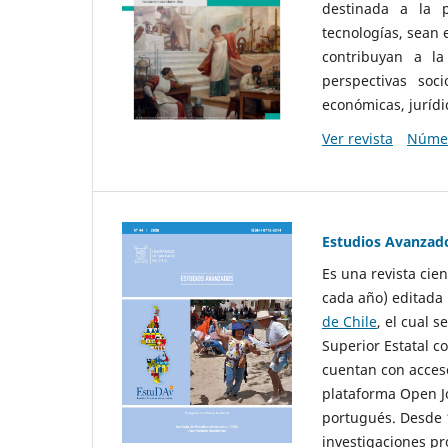
destinada a la p
tecnologías, sean
contribuyan a la
perspectivas socio
económicas, jurídic
Ver revista
Númer
Estudios Avanzad
Es una revista cie
cada año) editada 
de Chile
, el cual s
Superior Estatal co
cuentan con acceso
plataforma Open Jo
portugués. Desde 1
investigaciones pr