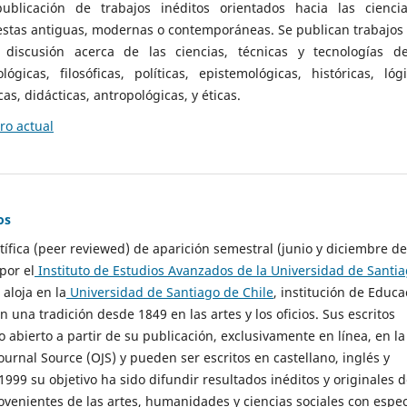
ublicación de trabajos inéditos orientados hacia las cienci
 estas antiguas, modernas o contemporáneas. Se publican trabajos
 discusión acerca de las ciencias, técnicas y tecnologías d
lógicas, filosóficas, políticas, epistemológicas, históricas, lógi
as, didácticas, antropológicas, y éticas.
o actual
os
ntífica (peer reviewed) de aparición semestral (junio y diciembre de
por el
Instituto de Estudios Avanzados de la Universidad de Santi
e aloja en la
Universidad de Santiago de Chile
, institución de Educa
n una tradición desde 1849 en las artes y los oficios. Sus escritos
 abierto a partir de su publicación, exclusivamente en línea, en la
urnal Source (OJS) y pueden ser escritos en castellano, inglés y
999 su objetivo ha sido difundir resultados inéditos y originales 
ovenientes de las artes, humanidades y ciencias sociales con espec