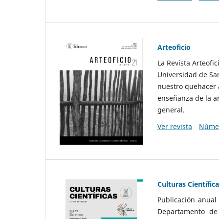
Arteoficio
La Revista Arteofi
Universidad de San
nuestro quehacer a
enseñanza de la ar
general.
Ver revista
Númer
Culturas Científic
Publicación anual
Departamento de F