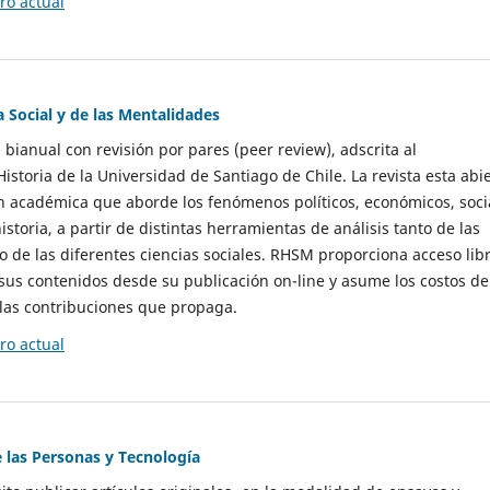
o actual
a Social y de las Mentalidades
 bianual con revisión por pares (peer review), adscrita al
storia de la Universidad de Santiago de Chile. La revista esta abi
n académica que aborde los fenómenos políticos, económicos, soci
historia, a partir de distintas herramientas de análisis tanto de las
e las diferentes ciencias sociales. RHSM proporciona acceso libr
sus contenidos desde su publicación on-line y asume los costos de
las contribuciones que propaga.
o actual
e las Personas y Tecnología