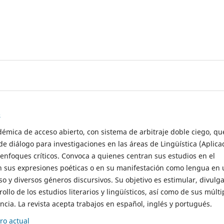
s
démica de acceso abierto, con sistema de arbitraje doble ciego, qu
de diálogo para investigaciones en las áreas de Lingüística (Aplica
 enfoques críticos. Convoca a quienes centran sus estudios en el
n sus expresiones poéticas o en su manifestación como lengua en 
so y diversos géneros discursivos. Su objetivo es estimular, divulga
rollo de los estudios literarios y lingüísticos, así como de sus múlti
cia. La revista acepta trabajos en español, inglés y portugués.
o actual