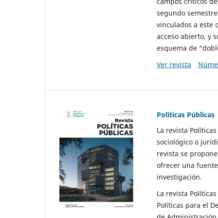
campos críticos de
segundo semestre 
vinculados a este 
acceso abierto, y 
esquema de “doble 
Ver revista
Númer
Políticas Públicas
La revista Política
sociológico o juríd
revista se propone 
ofrecer una fuente
investigación.
La revista Política
Políticas para el D
de Administración 