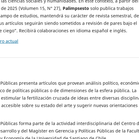
 las ciencias sociales y humanidades. En este contexto, a partir del
de 2025 (Volumen 15, N° 27),
Palimpsesto
solo publica trabajos
campo de estudios, mantendrá su carácter de revista semestral, de
sus artículos seguirán siendo sometidos a revisión de pares bajo el
ciego”. Recibirá colaboraciones en idioma español e inglés.
o actual
s Públicas presenta artículos que provean análisis político, económi
ico de políticas públicas o de dimensiones de la esfera pública. La
estimular la fertilización cruzada de ideas entre diversas disciplin
 accesible sobre su estado del arte y sugerir nuevas orientaciones
s Públicas forma parte de la actividad interdisciplinaria del Centro 
esarrollo y del Magíster en Gerencia y Políticas Públicas de la Facul
y Economía de la Universidad de Santiago de Chile.