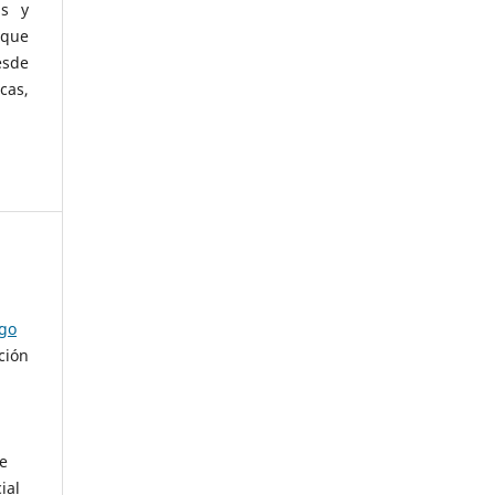
as y
 que
esde
cas,
ago
ción
de
ial