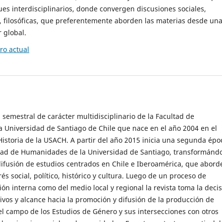
es interdisciplinarios, donde convergen discusiones sociales,
cas, filosóficas, que preferentemente aborden las materias desde un
 global.
o actual
 semestral de carácter multidisciplinario de la Facultad de
 Universidad de Santiago de Chile que nace en el año 2004 en el
storia de la USACH. A partir del año 2015 inicia una segunda épo
ultad de Humanidades de la Universidad de Santiago, transformánd
ifusión de estudios centrados en Chile e Iberoamérica, que abord
s social, político, histórico y cultura. Luego de un proceso de
ión interna como del medio local y regional la revista toma la deci
tivos y alcance hacia la promoción y difusión de la producción de
l campo de los Estudios de Género y sus intersecciones con otros