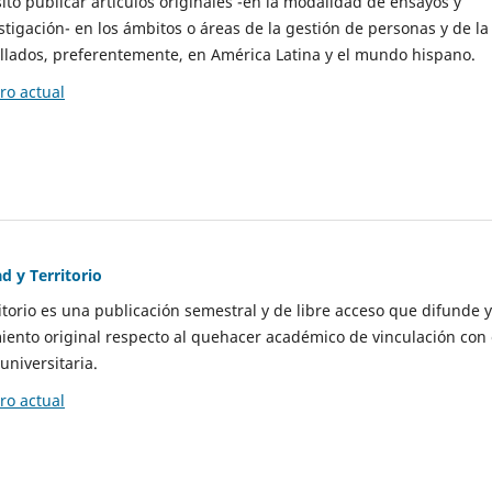
to publicar artículos originales -en la modalidad de ensayos y
stigación- en los ámbitos o áreas de la gestión de personas y de la
llados, preferentemente, en América Latina y el mundo hispano.
o actual
d y Territorio
itorio es una publicación semestral y de libre acceso que difunde y
ento original respecto al quehacer académico de vinculación con 
universitaria.
o actual