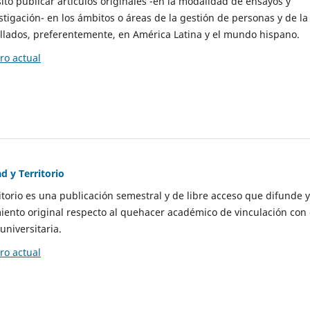
to publicar artículos originales -en la modalidad de ensayos y
stigación- en los ámbitos o áreas de la gestión de personas y de la
llados, preferentemente, en América Latina y el mundo hispano.
o actual
d y Territorio
itorio es una publicación semestral y de libre acceso que difunde y
ento original respecto al quehacer académico de vinculación con 
universitaria.
o actual