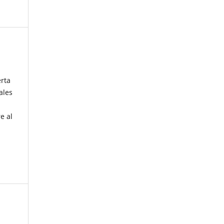
erta
ales
e al