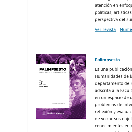
atención en enfoqu
políticas, artísti
perspectiva del sur
Ver revista
Númer
Palimpsesto
Es una publicación
Humanidades de la
departamento de Hi
adscrita a la Fac
en un espacio de d
problemas de interé
reflexión y evaluac
de volcar sus obje
conocimientos en e