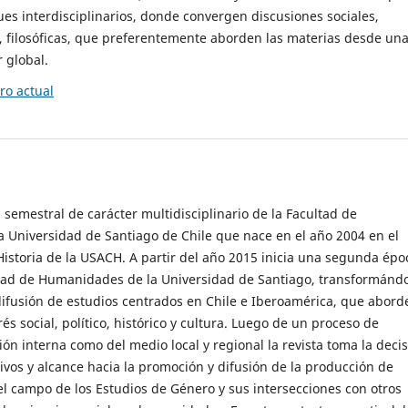
es interdisciplinarios, donde convergen discusiones sociales,
cas, filosóficas, que preferentemente aborden las materias desde un
 global.
o actual
 semestral de carácter multidisciplinario de la Facultad de
 Universidad de Santiago de Chile que nace en el año 2004 en el
storia de la USACH. A partir del año 2015 inicia una segunda épo
ultad de Humanidades de la Universidad de Santiago, transformánd
ifusión de estudios centrados en Chile e Iberoamérica, que abord
s social, político, histórico y cultura. Luego de un proceso de
ión interna como del medio local y regional la revista toma la deci
tivos y alcance hacia la promoción y difusión de la producción de
l campo de los Estudios de Género y sus intersecciones con otros