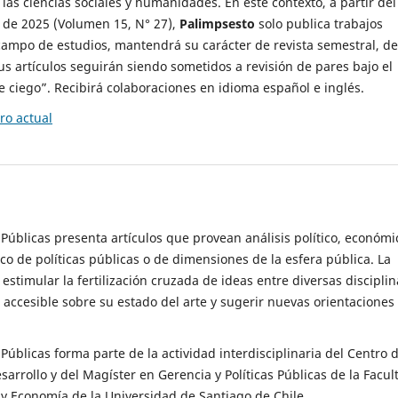
 las ciencias sociales y humanidades. En este contexto, a partir del
de 2025 (Volumen 15, N° 27),
Palimpsesto
solo publica trabajos
campo de estudios, mantendrá su carácter de revista semestral, de
sus artículos seguirán siendo sometidos a revisión de pares bajo el
ciego”. Recibirá colaboraciones en idioma español e inglés.
o actual
s Públicas presenta artículos que provean análisis político, económi
ico de políticas públicas o de dimensiones de la esfera pública. La
estimular la fertilización cruzada de ideas entre diversas disciplin
 accesible sobre su estado del arte y sugerir nuevas orientaciones
s Públicas forma parte de la actividad interdisciplinaria del Centro 
esarrollo y del Magíster en Gerencia y Políticas Públicas de la Facul
y Economía de la Universidad de Santiago de Chile.