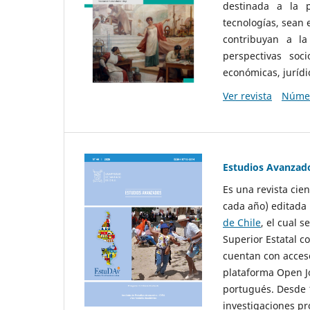
destinada a la p
tecnologías, sean
contribuyan a la
perspectivas socio
económicas, jurídic
Ver revista
Númer
Estudios Avanzad
Es una revista cie
cada año) editada 
de Chile
, el cual s
Superior Estatal co
cuentan con acceso
plataforma Open Jo
portugués. Desde 1
investigaciones pr