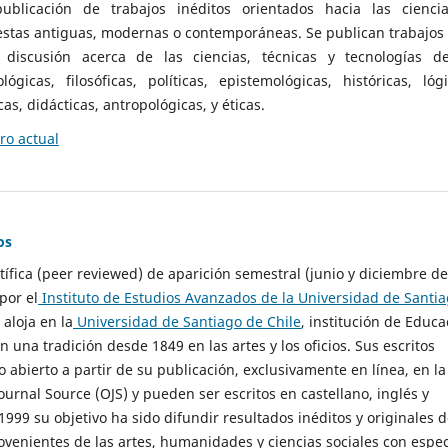
ublicación de trabajos inéditos orientados hacia las cienci
 estas antiguas, modernas o contemporáneas. Se publican trabajos
 discusión acerca de las ciencias, técnicas y tecnologías d
lógicas, filosóficas, políticas, epistemológicas, históricas, lógi
as, didácticas, antropológicas, y éticas.
o actual
os
ntífica (peer reviewed) de aparición semestral (junio y diciembre de
por el
Instituto de Estudios Avanzados de la Universidad de Santi
e aloja en la
Universidad de Santiago de Chile
, institución de Educa
n una tradición desde 1849 en las artes y los oficios. Sus escritos
 abierto a partir de su publicación, exclusivamente en línea, en la
urnal Source (OJS) y pueden ser escritos en castellano, inglés y
999 su objetivo ha sido difundir resultados inéditos y originales 
ovenientes de las artes, humanidades y ciencias sociales con espec