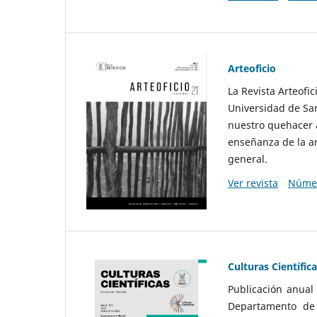
Arteoficio
La Revista Arteofi
Universidad de San
nuestro quehacer a
enseñanza de la ar
general.
Ver revista
Númer
Culturas Científic
Publicación anual
Departamento de F