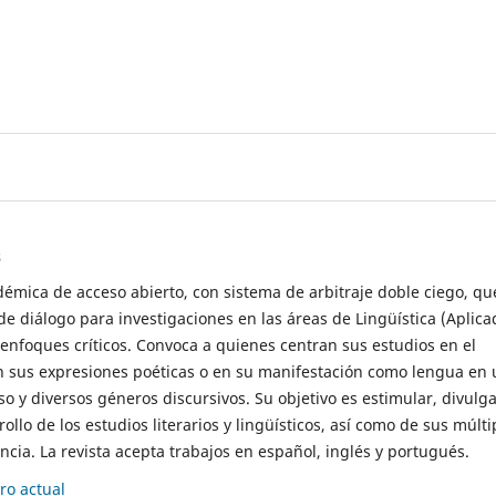
s
démica de acceso abierto, con sistema de arbitraje doble ciego, qu
de diálogo para investigaciones en las áreas de Lingüística (Aplica
 enfoques críticos. Convoca a quienes centran sus estudios en el
n sus expresiones poéticas o en su manifestación como lengua en 
so y diversos géneros discursivos. Su objetivo es estimular, divulga
rollo de los estudios literarios y lingüísticos, así como de sus múlti
cia. La revista acepta trabajos en español, inglés y portugués.
o actual