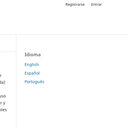
Registrarse
Entrar
Idioma
English
Español
e
Português
da)
uso
r y
ples