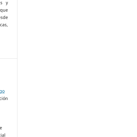
as y
 que
esde
cas,
ago
ción
de
ial