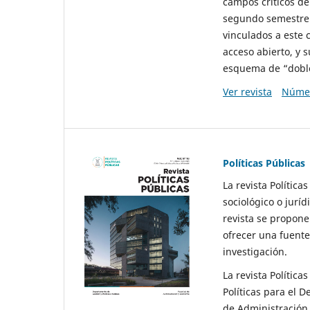
campos críticos de
segundo semestre 
vinculados a este 
acceso abierto, y 
esquema de “doble 
Ver revista
Númer
Políticas Públicas
La revista Política
sociológico o juríd
revista se propone 
ofrecer una fuente
investigación.
La revista Política
Políticas para el D
de Administración 