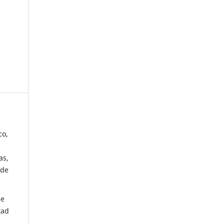
co,
as,
 de
de
tad