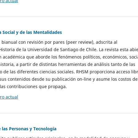
o actual
a Social y de las Mentalidades
 bianual con revisión por pares (peer review), adscrita al
storia de la Universidad de Santiago de Chile. La revista esta abi
n académica que aborde los fenómenos políticos, económicos, soci
historia, a partir de distintas herramientas de análisis tanto de las
e las diferentes ciencias sociales. RHSM proporciona acceso libr
sus contenidos desde su publicación on-line y asume los costos de
las contribuciones que propaga.
o actual
e las Personas y Tecnología