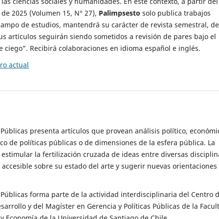
 las ciencias sociales y humanidades. En este contexto, a partir del
de 2025 (Volumen 15, N° 27),
Palimpsesto
solo publica trabajos
campo de estudios, mantendrá su carácter de revista semestral, de
sus artículos seguirán siendo sometidos a revisión de pares bajo el
ciego”. Recibirá colaboraciones en idioma español e inglés.
o actual
s Públicas presenta artículos que provean análisis político, económi
ico de políticas públicas o de dimensiones de la esfera pública. La
estimular la fertilización cruzada de ideas entre diversas disciplin
 accesible sobre su estado del arte y sugerir nuevas orientaciones
s Públicas forma parte de la actividad interdisciplinaria del Centro 
esarrollo y del Magíster en Gerencia y Políticas Públicas de la Facul
y Economía de la Universidad de Santiago de Chile.