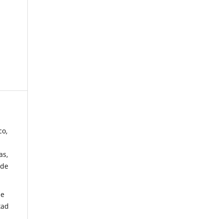
co,
as,
 de
de
tad