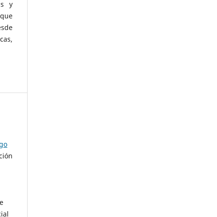
as y
 que
esde
cas,
ago
ción
de
ial