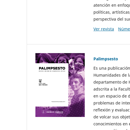
atención en enfoqu
políticas, artísti
perspectiva del sur
Ver revista
Númer
Palimpsesto
Es una publicación
Humanidades de la
departamento de Hi
adscrita a la Fac
en un espacio de d
problemas de interé
reflexión y evaluac
de volcar sus obje
conocimientos en e