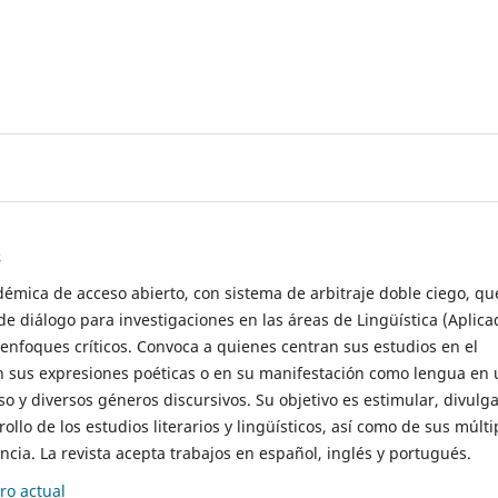
s
démica de acceso abierto, con sistema de arbitraje doble ciego, qu
de diálogo para investigaciones en las áreas de Lingüística (Aplica
 enfoques críticos. Convoca a quienes centran sus estudios en el
n sus expresiones poéticas o en su manifestación como lengua en 
so y diversos géneros discursivos. Su objetivo es estimular, divulga
rollo de los estudios literarios y lingüísticos, así como de sus múlti
cia. La revista acepta trabajos en español, inglés y portugués.
o actual