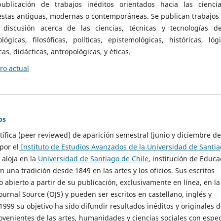
ublicación de trabajos inéditos orientados hacia las cienci
 estas antiguas, modernas o contemporáneas. Se publican trabajos
 discusión acerca de las ciencias, técnicas y tecnologías d
lógicas, filosóficas, políticas, epistemológicas, históricas, lógi
as, didácticas, antropológicas, y éticas.
o actual
os
ntífica (peer reviewed) de aparición semestral (junio y diciembre de
por el
Instituto de Estudios Avanzados de la Universidad de Santi
e aloja en la
Universidad de Santiago de Chile
, institución de Educa
n una tradición desde 1849 en las artes y los oficios. Sus escritos
 abierto a partir de su publicación, exclusivamente en línea, en la
urnal Source (OJS) y pueden ser escritos en castellano, inglés y
999 su objetivo ha sido difundir resultados inéditos y originales 
ovenientes de las artes, humanidades y ciencias sociales con espec