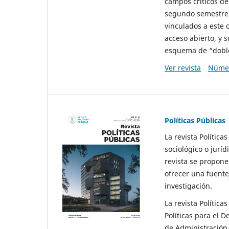
campos críticos de
segundo semestre 
vinculados a este 
acceso abierto, y 
esquema de “doble 
Ver revista
Númer
Políticas Públicas
La revista Política
sociológico o juríd
revista se propone 
ofrecer una fuente
investigación.
La revista Política
Políticas para el D
de Administración 