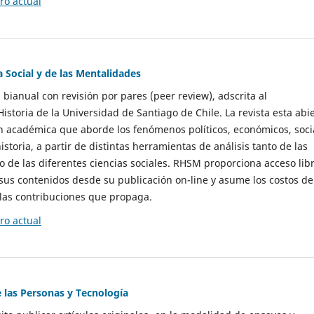
o actual
a Social y de las Mentalidades
 bianual con revisión por pares (peer review), adscrita al
storia de la Universidad de Santiago de Chile. La revista esta abi
n académica que aborde los fenómenos políticos, económicos, soci
historia, a partir de distintas herramientas de análisis tanto de las
e las diferentes ciencias sociales. RHSM proporciona acceso libr
sus contenidos desde su publicación on-line y asume los costos de
las contribuciones que propaga.
o actual
e las Personas y Tecnología