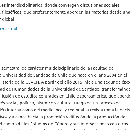
es interdisciplinarios, donde convergen discusiones sociales,
cas, filosóficas, que preferentemente aborden las materias desde un
 global.
o actual
 semestral de carácter multidisciplinario de la Facultad de
 Universidad de Santiago de Chile que nace en el año 2004 en el
storia de la USACH. A partir del año 2015 inicia una segunda épo
ultad de Humanidades de la Universidad de Santiago, transformánd
ifusión de estudios centrados en Chile e Iberoamérica, que abord
s social, político, histórico y cultura. Luego de un proceso de
ión interna como del medio local y regional la revista toma la deci
tivos y alcance hacia la promoción y difusión de la producción de
l campo de los Estudios de Género y sus intersecciones con otros