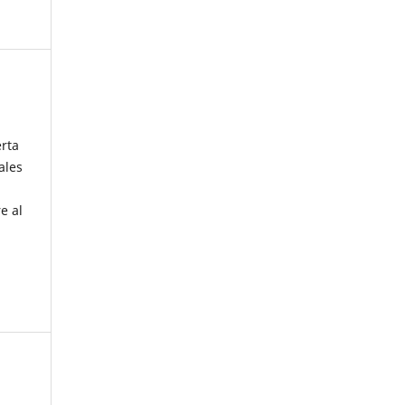
erta
ales
e al