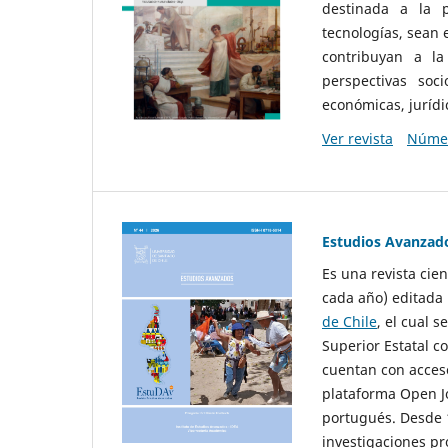
destinada a la p
tecnologías, sean
contribuyan a la
perspectivas socio
económicas, jurídic
Ver revista
Númer
Estudios Avanzad
Es una revista cie
cada año) editada 
de Chile
, el cual s
Superior Estatal co
cuentan con acceso
plataforma Open Jo
portugués. Desde 1
investigaciones pr