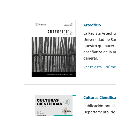
Arteoficio
La Revista Arteofi
Universidad de San
nuestro quehacer a
enseñanza de la ar
general.
Ver revista
Númer
Culturas Científic
Publicación anual
Departamento de F