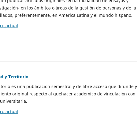
to publicar artículos originales -en la modalidad de ensayos y
stigación- en los ámbitos o áreas de la gestión de personas y de la
llados, preferentemente, en América Latina y el mundo hispano.
o actual
d y Territorio
itorio es una publicación semestral y de libre acceso que difunde y
ento original respecto al quehacer académico de vinculación con 
universitaria.
o actual