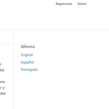
Registrarse
Entrar
Idioma
English
Español
e
Português
da)
uso
r y
ples