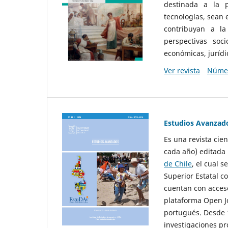
destinada a la p
tecnologías, sean
contribuyan a la
perspectivas socio
económicas, jurídic
Ver revista
Númer
Estudios Avanzad
Es una revista cie
cada año) editada 
de Chile
, el cual s
Superior Estatal co
cuentan con acceso
plataforma Open Jo
portugués. Desde 1
investigaciones pr