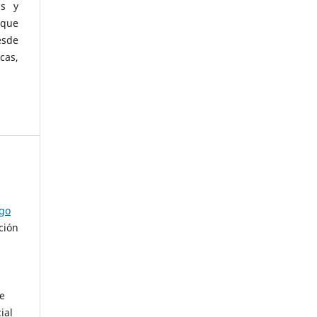
as y
 que
esde
cas,
ago
ción
de
ial