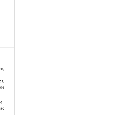
co,
as,
 de
de
tad