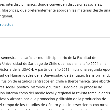
es interdisciplinarios, donde convergen discusiones sociales,
cas, filosóficas, que preferentemente aborden las materias desde un
 global.
o actual
 semestral de carácter multidisciplinario de la Facultad de
 Universidad de Santiago de Chile que nace en el año 2004 en el
storia de la USACH. A partir del año 2015 inicia una segunda épo
ultad de Humanidades de la Universidad de Santiago, transformánd
ifusión de estudios centrados en Chile e Iberoamérica, que abord
s social, político, histórico y cultura. Luego de un proceso de
ión interna como del medio local y regional la revista toma la deci
tivos y alcance hacia la promoción y difusión de la producción de
l campo de los Estudios de Género y sus intersecciones con otros