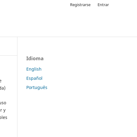
Registrarse
Entrar
Idioma
English
Español
e
Português
da)
uso
r y
ples