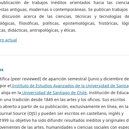
ublicación de trabajos inéditos orientados hacia las cienci
 estas antiguas, modernas o contemporáneas. Se publican trabajos
 discusión acerca de las ciencias, técnicas y tecnologías d
lógicas, filosóficas, políticas, epistemológicas, históricas, lógi
as, didácticas, antropológicas, y éticas.
o actual
os
ntífica (peer reviewed) de aparición semestral (junio y diciembre de
por el
Instituto de Estudios Avanzados de la Universidad de Santi
e aloja en la
Universidad de Santiago de Chile
, institución de Educa
n una tradición desde 1849 en las artes y los oficios. Sus escritos
 abierto a partir de su publicación, exclusivamente en línea, en la
urnal Source (OJS) y pueden ser escritos en castellano, inglés y
999 su objetivo ha sido difundir resultados inéditos y originales 
ovenientes de las artes, humanidades y ciencias sociales con espec