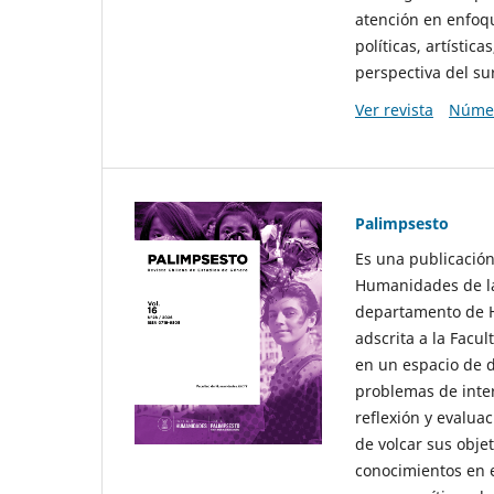
atención en enfoqu
políticas, artísti
perspectiva del sur
Ver revista
Númer
Palimpsesto
Es una publicación
Humanidades de la
departamento de Hi
adscrita a la Fac
en un espacio de d
problemas de interé
reflexión y evaluac
de volcar sus obje
conocimientos en e