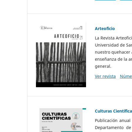
Arteoficio
La Revista Arteofi
Universidad de San
nuestro quehacer a
enseñanza de la ar
general.
Ver revista
Númer
Culturas Científic
Publicación anual
Departamento de F