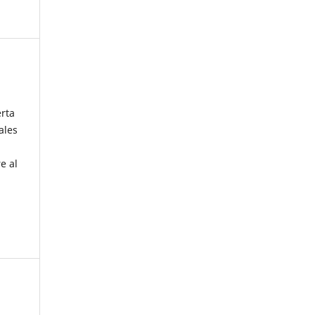
erta
ales
e al