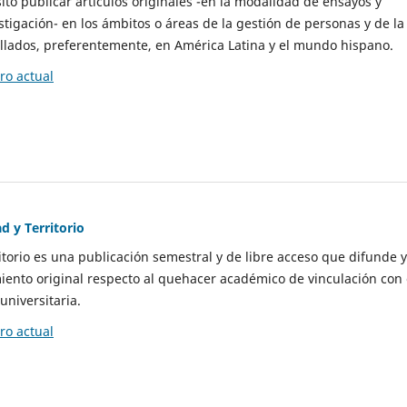
to publicar artículos originales -en la modalidad de ensayos y
stigación- en los ámbitos o áreas de la gestión de personas y de la
llados, preferentemente, en América Latina y el mundo hispano.
o actual
d y Territorio
itorio es una publicación semestral y de libre acceso que difunde y
ento original respecto al quehacer académico de vinculación con 
universitaria.
o actual