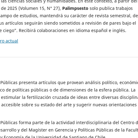
 las ciencias sociales y humanidades. En este contexto, a partir del
de 2025 (Volumen 15, N° 27),
Palimpsesto
solo publica trabajos
campo de estudios, mantendrá su carácter de revista semestral, de
sus artículos seguirán siendo sometidos a revisión de pares bajo el
ciego”. Recibirá colaboraciones en idioma español e inglés.
o actual
s Públicas presenta artículos que provean análisis político, económi
ico de políticas públicas o de dimensiones de la esfera pública. La
estimular la fertilización cruzada de ideas entre diversas disciplin
 accesible sobre su estado del arte y sugerir nuevas orientaciones
s Públicas forma parte de la actividad interdisciplinaria del Centro 
esarrollo y del Magíster en Gerencia y Políticas Públicas de la Facul
y Economía de la Universidad de Santiago de Chile.