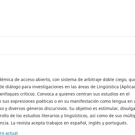
s
démica de acceso abierto, con sistema de arbitraje doble ciego, qu
de diálogo para investigaciones en las áreas de Lingüística (Aplica
 enfoques críticos. Convoca a quienes centran sus estudios en el
n sus expresiones poéticas o en su manifestación como lengua en 
so y diversos géneros discursivos. Su objetivo es estimular, divulga
rollo de los estudios literarios y lingüísticos, así como de sus múlti
cia. La revista acepta trabajos en español, inglés y portugués.
o actual