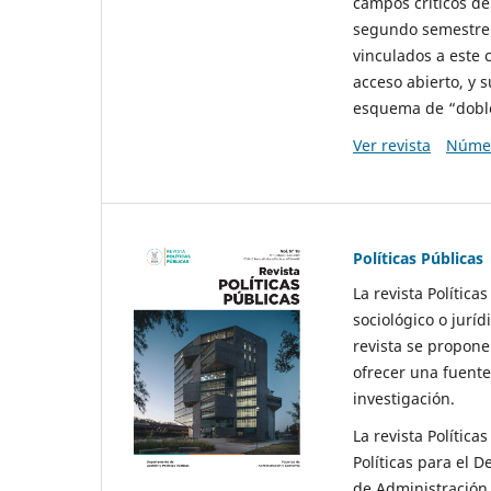
campos críticos de
segundo semestre 
vinculados a este 
acceso abierto, y 
esquema de “doble 
Ver revista
Númer
Políticas Públicas
La revista Política
sociológico o juríd
revista se propone 
ofrecer una fuente
investigación.
La revista Política
Políticas para el D
de Administración 