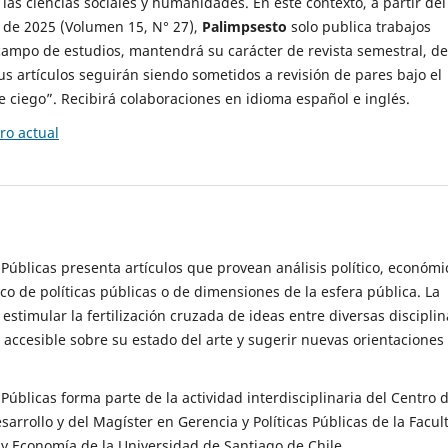
 las ciencias sociales y humanidades. En este contexto, a partir del
de 2025 (Volumen 15, N° 27),
Palimpsesto
solo publica trabajos
campo de estudios, mantendrá su carácter de revista semestral, de
sus artículos seguirán siendo sometidos a revisión de pares bajo el
ciego”. Recibirá colaboraciones en idioma español e inglés.
o actual
s Públicas presenta artículos que provean análisis político, económi
ico de políticas públicas o de dimensiones de la esfera pública. La
estimular la fertilización cruzada de ideas entre diversas disciplin
 accesible sobre su estado del arte y sugerir nuevas orientaciones
s Públicas forma parte de la actividad interdisciplinaria del Centro 
esarrollo y del Magíster en Gerencia y Políticas Públicas de la Facul
y Economía de la Universidad de Santiago de Chile.