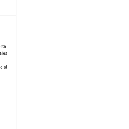
erta
ales
e al