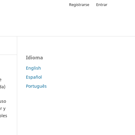
Registrarse
Entrar
Idioma
English
Español
e
Português
da)
uso
r y
ples