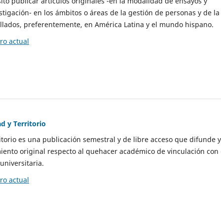
to publicar artículos originales -en la modalidad de ensayos y
stigación- en los ámbitos o áreas de la gestión de personas y de la
llados, preferentemente, en América Latina y el mundo hispano.
o actual
d y Territorio
itorio es una publicación semestral y de libre acceso que difunde y
ento original respecto al quehacer académico de vinculación con 
universitaria.
o actual