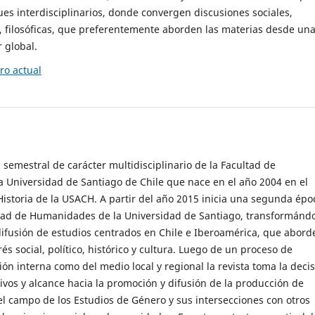
es interdisciplinarios, donde convergen discusiones sociales,
cas, filosóficas, que preferentemente aborden las materias desde un
 global.
o actual
 semestral de carácter multidisciplinario de la Facultad de
 Universidad de Santiago de Chile que nace en el año 2004 en el
storia de la USACH. A partir del año 2015 inicia una segunda épo
ultad de Humanidades de la Universidad de Santiago, transformánd
ifusión de estudios centrados en Chile e Iberoamérica, que abord
s social, político, histórico y cultura. Luego de un proceso de
ión interna como del medio local y regional la revista toma la deci
tivos y alcance hacia la promoción y difusión de la producción de
l campo de los Estudios de Género y sus intersecciones con otros