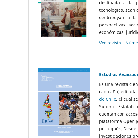
destinada a la p
tecnologías, sean
contribuyan a la
perspectivas socio
económicas, jurídic
Ver revista
Númer
Estudios Avanzad
Es una revista cie
cada año) editada 
de Chile
, el cual s
Superior Estatal co
cuentan con acceso
plataforma Open Jo
portugués. Desde 1
investigaciones pr