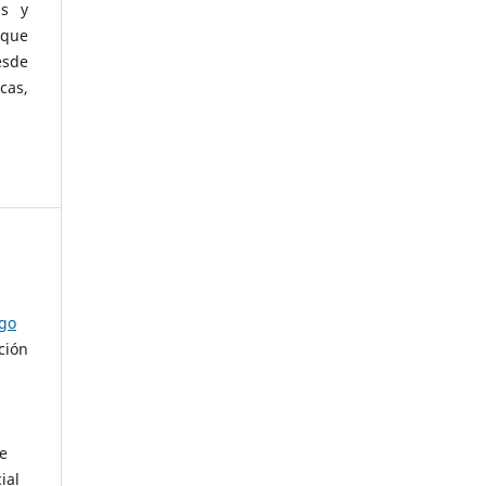
as y
 que
esde
cas,
ago
ción
de
ial