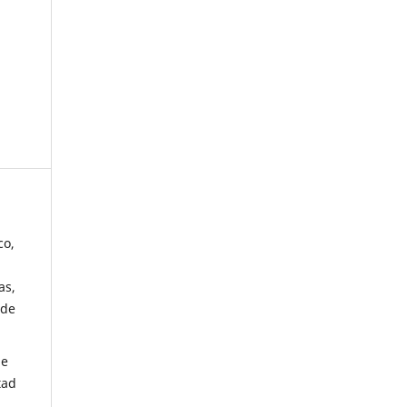
co,
as,
 de
de
tad