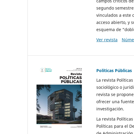
campos críticos de
segundo semestre 
vinculados a este 
acceso abierto, y 
esquema de “doble 
Ver revista
Númer
Políticas Públicas
La revista Política
sociológico o juríd
revista se propone 
ofrecer una fuente
investigación.
La revista Política
Políticas para el D
de Administración 