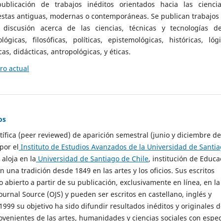
ublicación de trabajos inéditos orientados hacia las cienci
 estas antiguas, modernas o contemporáneas. Se publican trabajos
 discusión acerca de las ciencias, técnicas y tecnologías d
lógicas, filosóficas, políticas, epistemológicas, históricas, lógi
as, didácticas, antropológicas, y éticas.
o actual
os
ntífica (peer reviewed) de aparición semestral (junio y diciembre de
por el
Instituto de Estudios Avanzados de la Universidad de Santi
e aloja en la
Universidad de Santiago de Chile
, institución de Educa
n una tradición desde 1849 en las artes y los oficios. Sus escritos
 abierto a partir de su publicación, exclusivamente en línea, en la
urnal Source (OJS) y pueden ser escritos en castellano, inglés y
999 su objetivo ha sido difundir resultados inéditos y originales 
ovenientes de las artes, humanidades y ciencias sociales con espec