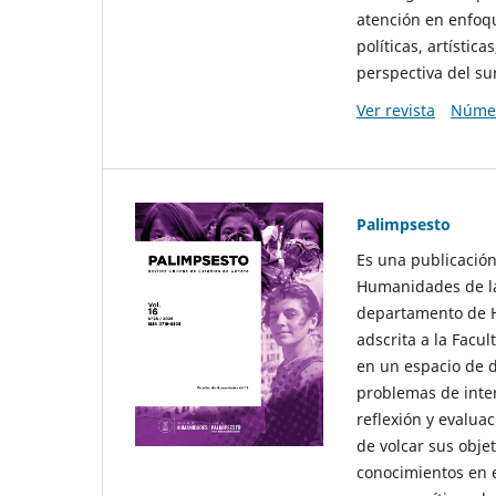
atención en enfoqu
políticas, artísti
perspectiva del sur
Ver revista
Númer
Palimpsesto
Es una publicación
Humanidades de la
departamento de Hi
adscrita a la Fac
en un espacio de d
problemas de interé
reflexión y evaluac
de volcar sus obje
conocimientos en e