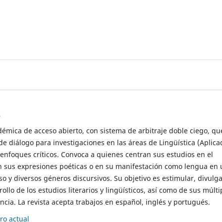
s
démica de acceso abierto, con sistema de arbitraje doble ciego, qu
de diálogo para investigaciones en las áreas de Lingüística (Aplica
 enfoques críticos. Convoca a quienes centran sus estudios en el
n sus expresiones poéticas o en su manifestación como lengua en 
so y diversos géneros discursivos. Su objetivo es estimular, divulga
rollo de los estudios literarios y lingüísticos, así como de sus múlti
cia. La revista acepta trabajos en español, inglés y portugués.
o actual