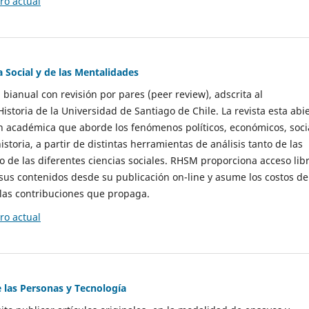
o actual
a Social y de las Mentalidades
 bianual con revisión por pares (peer review), adscrita al
storia de la Universidad de Santiago de Chile. La revista esta abi
n académica que aborde los fenómenos políticos, económicos, soci
historia, a partir de distintas herramientas de análisis tanto de las
e las diferentes ciencias sociales. RHSM proporciona acceso libr
sus contenidos desde su publicación on-line y asume los costos de
las contribuciones que propaga.
o actual
e las Personas y Tecnología