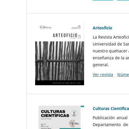
Arteoficio
La Revista Arteofi
Universidad de San
nuestro quehacer a
enseñanza de la ar
general.
Ver revista
Númer
Culturas Científic
Publicación anual
Departamento de F