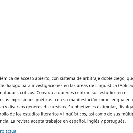
s
démica de acceso abierto, con sistema de arbitraje doble ciego, qu
de diálogo para investigaciones en las áreas de Lingüística (Aplica
 enfoques críticos. Convoca a quienes centran sus estudios en el
n sus expresiones poéticas o en su manifestación como lengua en 
so y diversos géneros discursivos. Su objetivo es estimular, divulga
rollo de los estudios literarios y lingüísticos, así como de sus múlti
cia. La revista acepta trabajos en español, inglés y portugués.
o actual