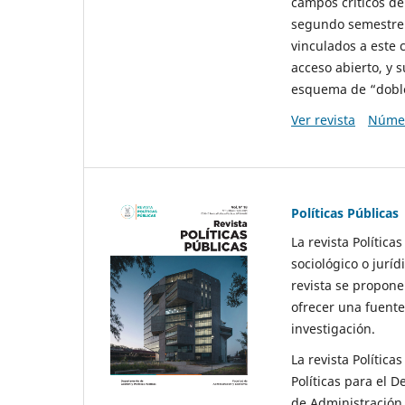
campos críticos de
segundo semestre 
vinculados a este 
acceso abierto, y 
esquema de “doble 
Ver revista
Númer
Políticas Públicas
La revista Política
sociológico o juríd
revista se propone 
ofrecer una fuente
investigación.
La revista Política
Políticas para el D
de Administración 