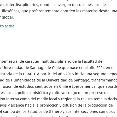
es interdisciplinarios, donde convergen discusiones sociales,
cas, filosóficas, que preferentemente aborden las materias desde un
 global.
o actual
 semestral de carácter multidisciplinario de la Facultad de
 Universidad de Santiago de Chile que nace en el año 2004 en el
storia de la USACH. A partir del año 2015 inicia una segunda épo
ultad de Humanidades de la Universidad de Santiago, transformánd
ifusión de estudios centrados en Chile e Iberoamérica, que abord
s social, político, histórico y cultura. Luego de un proceso de
ión interna como del medio local y regional la revista toma la deci
tivos y alcance hacia la promoción y difusión de la producción de
l campo de los Estudios de Género y sus intersecciones con otros