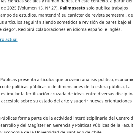
 las ciencias sociales y humanidades. En este contexto, a partir del
de 2025 (Volumen 15, N° 27),
Palimpsesto
solo publica trabajos
campo de estudios, mantendrá su carácter de revista semestral, de
sus artículos seguirán siendo sometidos a revisión de pares bajo el
ciego”. Recibirá colaboraciones en idioma español e inglés.
o actual
s Públicas presenta artículos que provean análisis político, económi
ico de políticas públicas o de dimensiones de la esfera pública. La
estimular la fertilización cruzada de ideas entre diversas disciplin
 accesible sobre su estado del arte y sugerir nuevas orientaciones
s Públicas forma parte de la actividad interdisciplinaria del Centro 
esarrollo y del Magíster en Gerencia y Políticas Públicas de la Facul
y Economía de la Universidad de Santiago de Chile.