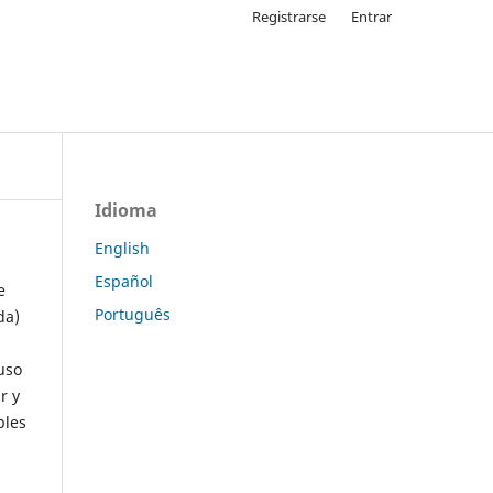
Registrarse
Entrar
Idioma
English
Español
e
Português
da)
uso
r y
ples