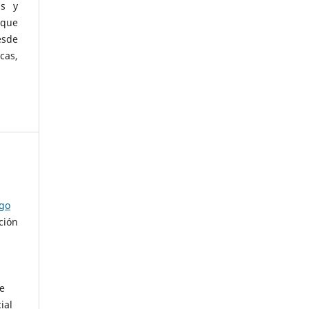
as y
 que
esde
cas,
ago
ción
de
ial