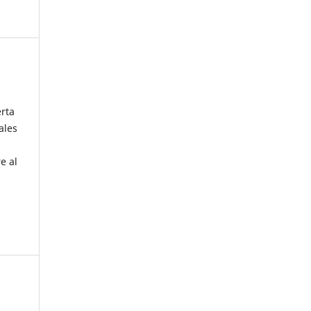
erta
ales
e al