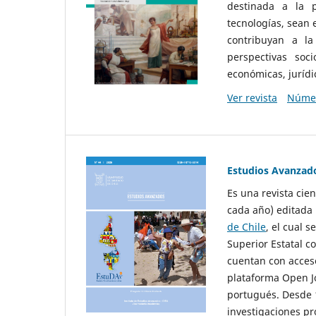
destinada a la p
tecnologías, sean
contribuyan a la
perspectivas socio
económicas, jurídic
Ver revista
Númer
Estudios Avanzad
Es una revista cie
cada año) editada 
de Chile
, el cual s
Superior Estatal co
cuentan con acceso
plataforma Open Jo
portugués. Desde 1
investigaciones pr