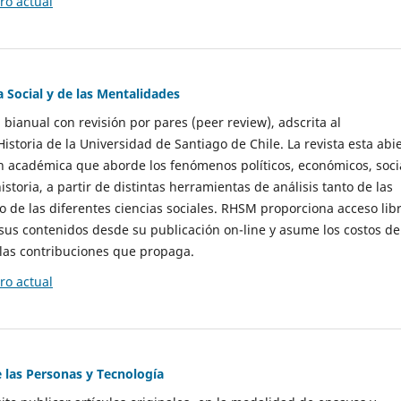
o actual
a Social y de las Mentalidades
 bianual con revisión por pares (peer review), adscrita al
storia de la Universidad de Santiago de Chile. La revista esta abi
n académica que aborde los fenómenos políticos, económicos, soci
historia, a partir de distintas herramientas de análisis tanto de las
e las diferentes ciencias sociales. RHSM proporciona acceso libr
sus contenidos desde su publicación on-line y asume los costos de
las contribuciones que propaga.
o actual
e las Personas y Tecnología