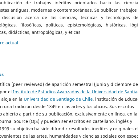
ublicación de trabajos inéditos orientados hacia las cienci
 estas antiguas, modernas o contemporáneas. Se publican trabajos
 discusión acerca de las ciencias, técnicas y tecnologías d
lógicas, filosóficas, políticas, epistemológicas, históricas, lógi
as, didácticas, antropológicas, y éticas.
o actual
os
ntífica (peer reviewed) de aparición semestral (junio y diciembre de
por el
Instituto de Estudios Avanzados de la Universidad de Santi
e aloja en la
Universidad de Santiago de Chile
, institución de Educa
n una tradición desde 1849 en las artes y los oficios. Sus escritos
 abierto a partir de su publicación, exclusivamente en línea, en la
urnal Source (OJS) y pueden ser escritos en castellano, inglés y
999 su objetivo ha sido difundir resultados inéditos y originales 
ovenientes de las artes, humanidades y ciencias sociales con espec