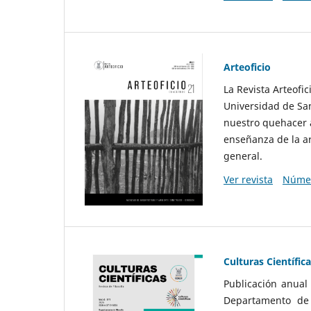
Arteoficio
La Revista Arteofi
Universidad de San
nuestro quehacer a
enseñanza de la ar
general.
Ver revista
Númer
Culturas Científic
Publicación anual
Departamento de F