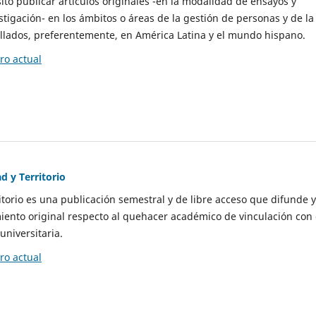
to publicar artículos originales -en la modalidad de ensayos y
stigación- en los ámbitos o áreas de la gestión de personas y de la
llados, preferentemente, en América Latina y el mundo hispano.
o actual
d y Territorio
itorio es una publicación semestral y de libre acceso que difunde y
ento original respecto al quehacer académico de vinculación con 
universitaria.
o actual