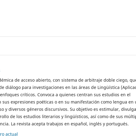
s
démica de acceso abierto, con sistema de arbitraje doble ciego, qu
de diálogo para investigaciones en las áreas de Lingüística (Aplica
 enfoques críticos. Convoca a quienes centran sus estudios en el
n sus expresiones poéticas o en su manifestación como lengua en 
so y diversos géneros discursivos. Su objetivo es estimular, divulga
rollo de los estudios literarios y lingüísticos, así como de sus múlti
cia. La revista acepta trabajos en español, inglés y portugués.
o actual