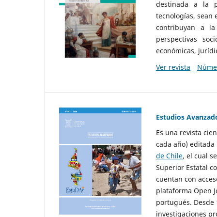
destinada a la p
tecnologías, sean
contribuyan a la
perspectivas socio
económicas, jurídic
Ver revista
Númer
Estudios Avanzad
Es una revista cie
cada año) editada 
de Chile
, el cual s
Superior Estatal co
cuentan con acceso
plataforma Open Jo
portugués. Desde 1
investigaciones pr