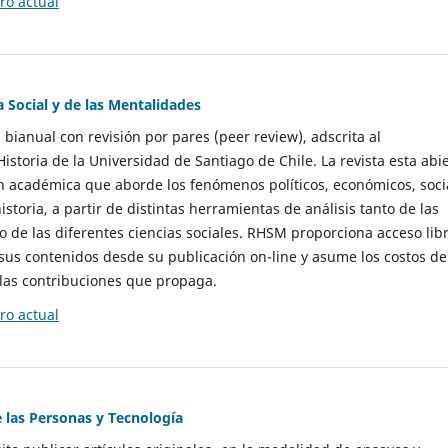
o actual
a Social y de las Mentalidades
 bianual con revisión por pares (peer review), adscrita al
storia de la Universidad de Santiago de Chile. La revista esta abi
n académica que aborde los fenómenos políticos, económicos, soci
historia, a partir de distintas herramientas de análisis tanto de las
e las diferentes ciencias sociales. RHSM proporciona acceso libr
sus contenidos desde su publicación on-line y asume los costos de
las contribuciones que propaga.
o actual
e las Personas y Tecnología