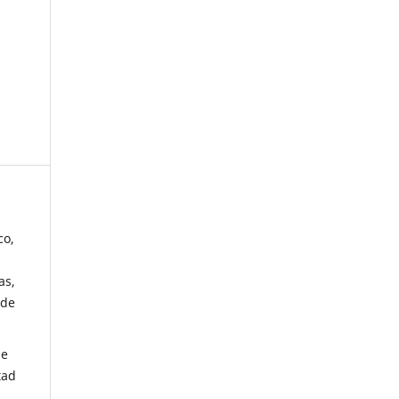
co,
as,
 de
de
tad