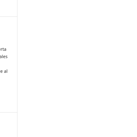
erta
ales
e al