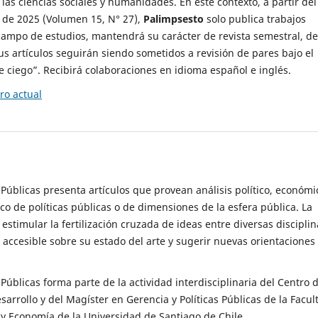
 las ciencias sociales y humanidades. En este contexto, a partir del
de 2025 (Volumen 15, N° 27),
Palimpsesto
solo publica trabajos
campo de estudios, mantendrá su carácter de revista semestral, de
sus artículos seguirán siendo sometidos a revisión de pares bajo el
ciego”. Recibirá colaboraciones en idioma español e inglés.
o actual
s Públicas presenta artículos que provean análisis político, económi
ico de políticas públicas o de dimensiones de la esfera pública. La
estimular la fertilización cruzada de ideas entre diversas disciplin
 accesible sobre su estado del arte y sugerir nuevas orientaciones
s Públicas forma parte de la actividad interdisciplinaria del Centro 
esarrollo y del Magíster en Gerencia y Políticas Públicas de la Facul
y Economía de la Universidad de Santiago de Chile.