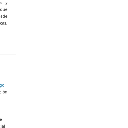
as y
 que
esde
cas,
ago
ción
de
ial