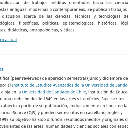
ublicación de trabajos inéditos orientados hacia las cienci
 estas antiguas, modernas o contemporáneas. Se publican trabajos
 discusión acerca de las ciencias, técnicas y tecnologías d
lógicas, filosóficas, políticas, epistemológicas, históricas, lógi
as, didácticas, antropológicas, y éticas.
o actual
os
ntífica (peer reviewed) de aparición semestral (junio y diciembre de
por el
Instituto de Estudios Avanzados de la Universidad de Santi
e aloja en la
Universidad de Santiago de Chile
, institución de Educa
n una tradición desde 1849 en las artes y los oficios. Sus escritos
 abierto a partir de su publicación, exclusivamente en línea, en la
urnal Source (OJS) y pueden ser escritos en castellano, inglés y
999 su objetivo ha sido difundir resultados inéditos y originales 
ovenientes de las artes, humanidades y ciencias sociales con espec