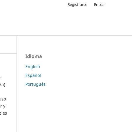
Registrarse
Entrar
Idioma
English
Español
e
Português
da)
uso
r y
ples