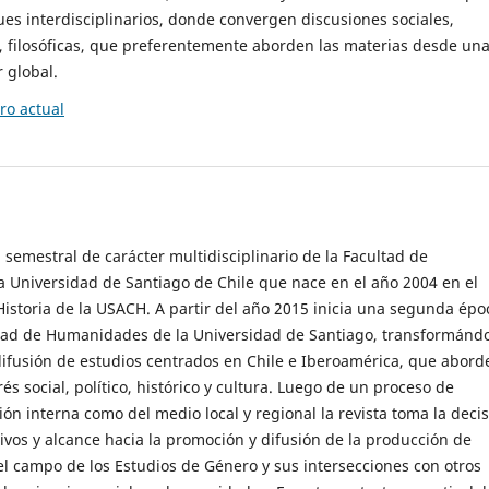
es interdisciplinarios, donde convergen discusiones sociales,
cas, filosóficas, que preferentemente aborden las materias desde un
 global.
o actual
 semestral de carácter multidisciplinario de la Facultad de
 Universidad de Santiago de Chile que nace en el año 2004 en el
storia de la USACH. A partir del año 2015 inicia una segunda épo
ultad de Humanidades de la Universidad de Santiago, transformánd
ifusión de estudios centrados en Chile e Iberoamérica, que abord
s social, político, histórico y cultura. Luego de un proceso de
ión interna como del medio local y regional la revista toma la deci
tivos y alcance hacia la promoción y difusión de la producción de
l campo de los Estudios de Género y sus intersecciones con otros