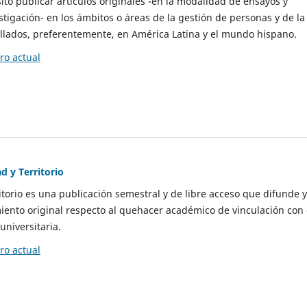
to publicar artículos originales -en la modalidad de ensayos y
stigación- en los ámbitos o áreas de la gestión de personas y de la
llados, preferentemente, en América Latina y el mundo hispano.
o actual
d y Territorio
itorio es una publicación semestral y de libre acceso que difunde y
ento original respecto al quehacer académico de vinculación con 
universitaria.
o actual