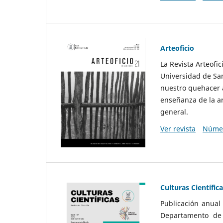
Arteoficio
La Revista Arteofi
Universidad de San
nuestro quehacer a
enseñanza de la ar
general.
Ver revista
Númer
Culturas Científic
Publicación anual
Departamento de F