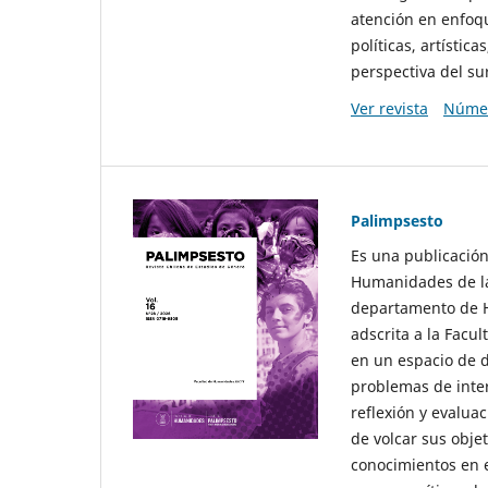
atención en enfoqu
políticas, artísti
perspectiva del sur
Ver revista
Númer
Palimpsesto
Es una publicación
Humanidades de la
departamento de Hi
adscrita a la Fac
en un espacio de d
problemas de interé
reflexión y evaluac
de volcar sus obje
conocimientos en e