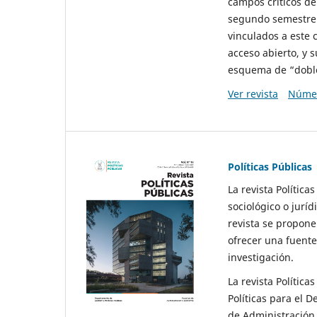
campos críticos de
segundo semestre 
vinculados a este 
acceso abierto, y 
esquema de “doble 
Ver revista
Númer
Políticas Públicas
La revista Política
sociológico o juríd
revista se propone 
ofrecer una fuente
investigación.
La revista Política
Políticas para el D
de Administración 