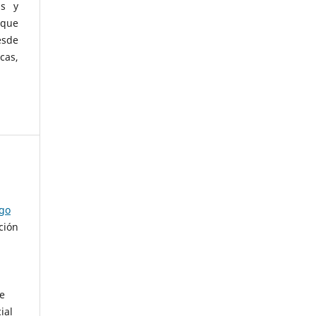
as y
 que
esde
cas,
ago
ción
de
ial