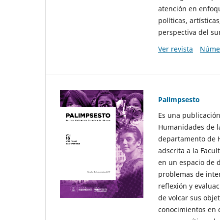
atención en enfoqu
políticas, artísti
perspectiva del sur
Ver revista
Númer
Palimpsesto
Es una publicación
Humanidades de la
departamento de Hi
adscrita a la Fac
en un espacio de d
problemas de interé
reflexión y evaluac
de volcar sus obje
conocimientos en e