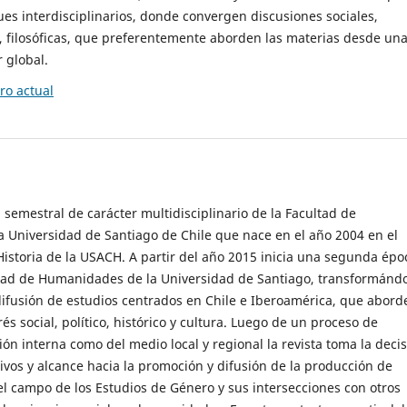
es interdisciplinarios, donde convergen discusiones sociales,
cas, filosóficas, que preferentemente aborden las materias desde un
 global.
o actual
 semestral de carácter multidisciplinario de la Facultad de
 Universidad de Santiago de Chile que nace en el año 2004 en el
storia de la USACH. A partir del año 2015 inicia una segunda épo
ultad de Humanidades de la Universidad de Santiago, transformánd
ifusión de estudios centrados en Chile e Iberoamérica, que abord
s social, político, histórico y cultura. Luego de un proceso de
ión interna como del medio local y regional la revista toma la deci
tivos y alcance hacia la promoción y difusión de la producción de
l campo de los Estudios de Género y sus intersecciones con otros