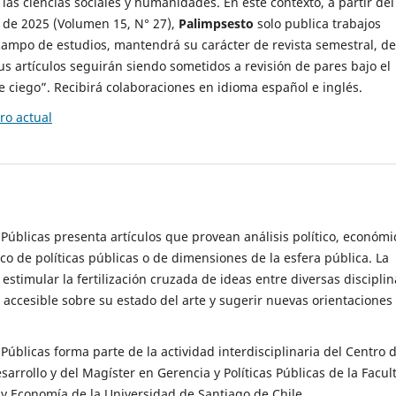
 las ciencias sociales y humanidades. En este contexto, a partir del
de 2025 (Volumen 15, N° 27),
Palimpsesto
solo publica trabajos
campo de estudios, mantendrá su carácter de revista semestral, de
sus artículos seguirán siendo sometidos a revisión de pares bajo el
ciego”. Recibirá colaboraciones en idioma español e inglés.
o actual
s Públicas presenta artículos que provean análisis político, económi
ico de políticas públicas o de dimensiones de la esfera pública. La
estimular la fertilización cruzada de ideas entre diversas disciplin
 accesible sobre su estado del arte y sugerir nuevas orientaciones
s Públicas forma parte de la actividad interdisciplinaria del Centro 
esarrollo y del Magíster en Gerencia y Políticas Públicas de la Facul
y Economía de la Universidad de Santiago de Chile.