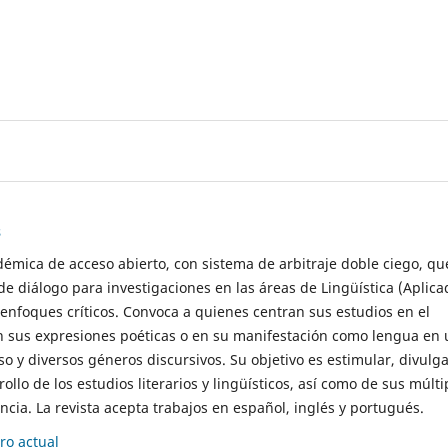
s
démica de acceso abierto, con sistema de arbitraje doble ciego, qu
de diálogo para investigaciones en las áreas de Lingüística (Aplica
 enfoques críticos. Convoca a quienes centran sus estudios en el
n sus expresiones poéticas o en su manifestación como lengua en 
so y diversos géneros discursivos. Su objetivo es estimular, divulga
rollo de los estudios literarios y lingüísticos, así como de sus múlti
cia. La revista acepta trabajos en español, inglés y portugués.
o actual