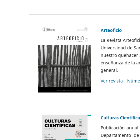
Arteoficio
La Revista Arteofi
Universidad de San
nuestro quehacer a
enseñanza de la ar
general.
Ver revista
Númer
Culturas Científic
Publicación anual
Departamento de F