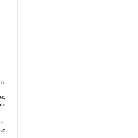
co,
as,
 de
de
tad