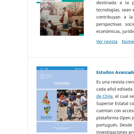
destinada a la p
tecnologías, sean
contribuyan a la
perspectivas socio
económicas, jurídic
Ver revista
Númer
Estudios Avanzad
Es una revista cie
cada año) editada 
de Chile
, el cual s
Superior Estatal co
cuentan con acceso
plataforma Open Jo
portugués. Desde 1
investigaciones pr