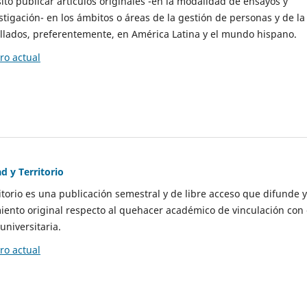
to publicar artículos originales -en la modalidad de ensayos y
stigación- en los ámbitos o áreas de la gestión de personas y de la
llados, preferentemente, en América Latina y el mundo hispano.
o actual
d y Territorio
itorio es una publicación semestral y de libre acceso que difunde y
ento original respecto al quehacer académico de vinculación con 
universitaria.
o actual