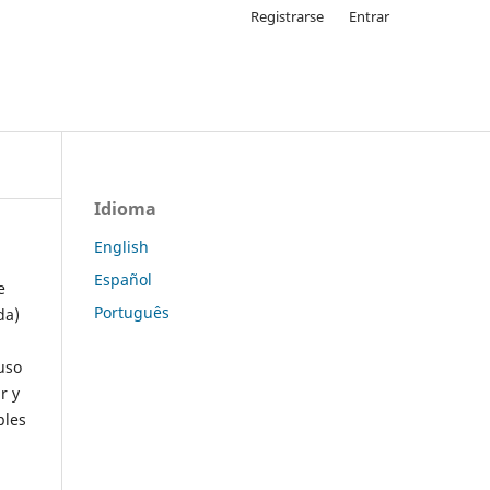
Registrarse
Entrar
Idioma
English
Español
e
Português
da)
uso
r y
ples