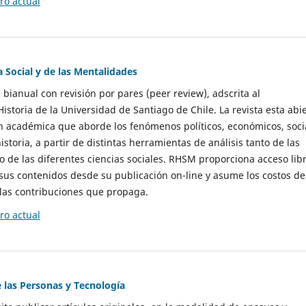
o actual
a Social y de las Mentalidades
 bianual con revisión por pares (peer review), adscrita al
storia de la Universidad de Santiago de Chile. La revista esta abi
n académica que aborde los fenómenos políticos, económicos, soci
historia, a partir de distintas herramientas de análisis tanto de las
e las diferentes ciencias sociales. RHSM proporciona acceso libr
sus contenidos desde su publicación on-line y asume los costos de
las contribuciones que propaga.
o actual
e las Personas y Tecnología