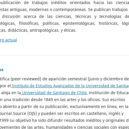
ublicación de trabajos inéditos orientados hacia las cienci
 estas antiguas, modernas o contemporáneas. Se publican trabajos
 discusión acerca de las ciencias, técnicas y tecnologías d
lógicas, filosóficas, políticas, epistemológicas, históricas, lógi
as, didácticas, antropológicas, y éticas.
o actual
os
ntífica (peer reviewed) de aparición semestral (junio y diciembre de
por el
Instituto de Estudios Avanzados de la Universidad de Santi
e aloja en la
Universidad de Santiago de Chile
, institución de Educa
n una tradición desde 1849 en las artes y los oficios. Sus escritos
 abierto a partir de su publicación, exclusivamente en línea, en la
urnal Source (OJS) y pueden ser escritos en castellano, inglés y
999 su objetivo ha sido difundir resultados inéditos y originales 
ovenientes de las artes, humanidades y ciencias sociales con espec