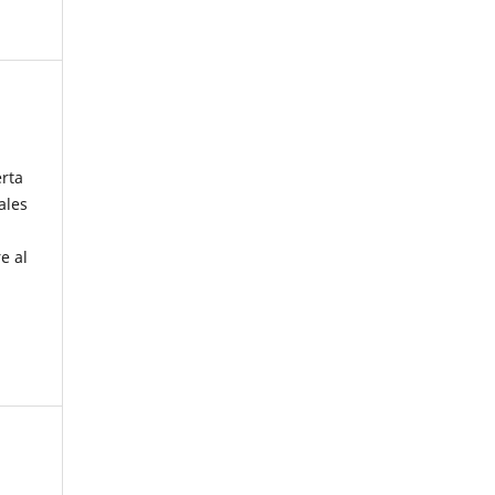
erta
ales
e al