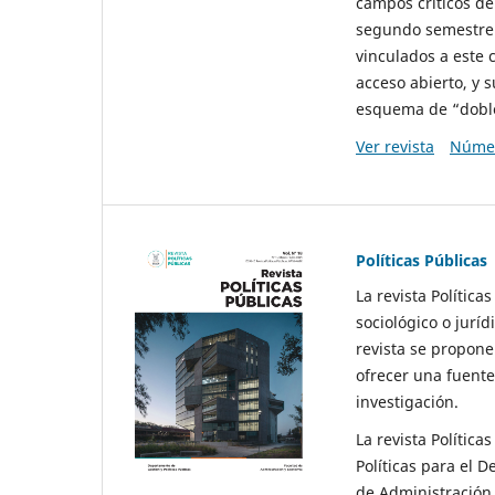
campos críticos de
segundo semestre 
vinculados a este 
acceso abierto, y 
esquema de “doble 
Ver revista
Númer
Políticas Públicas
La revista Política
sociológico o juríd
revista se propone 
ofrecer una fuente
investigación.
La revista Política
Políticas para el D
de Administración 