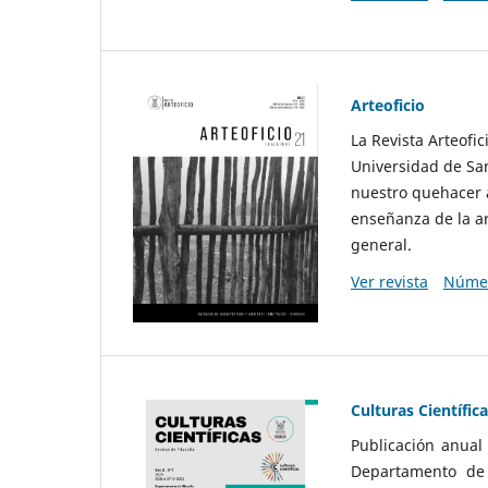
Arteoficio
La Revista Arteofi
Universidad de San
nuestro quehacer a
enseñanza de la ar
general.
Ver revista
Númer
Culturas Científic
Publicación anual
Departamento de F