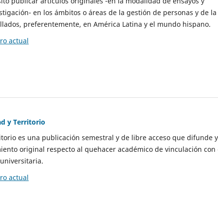
to publicar artículos originales -en la modalidad de ensayos y
stigación- en los ámbitos o áreas de la gestión de personas y de la
llados, preferentemente, en América Latina y el mundo hispano.
o actual
d y Territorio
itorio es una publicación semestral y de libre acceso que difunde y
ento original respecto al quehacer académico de vinculación con 
universitaria.
o actual