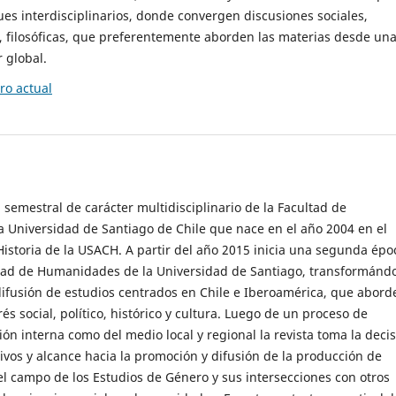
es interdisciplinarios, donde convergen discusiones sociales,
cas, filosóficas, que preferentemente aborden las materias desde un
 global.
o actual
 semestral de carácter multidisciplinario de la Facultad de
 Universidad de Santiago de Chile que nace en el año 2004 en el
storia de la USACH. A partir del año 2015 inicia una segunda épo
ultad de Humanidades de la Universidad de Santiago, transformánd
ifusión de estudios centrados en Chile e Iberoamérica, que abord
s social, político, histórico y cultura. Luego de un proceso de
ión interna como del medio local y regional la revista toma la deci
tivos y alcance hacia la promoción y difusión de la producción de
l campo de los Estudios de Género y sus intersecciones con otros