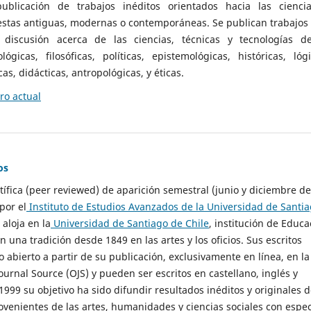
ublicación de trabajos inéditos orientados hacia las cienci
 estas antiguas, modernas o contemporáneas. Se publican trabajos
 discusión acerca de las ciencias, técnicas y tecnologías d
lógicas, filosóficas, políticas, epistemológicas, históricas, lógi
as, didácticas, antropológicas, y éticas.
o actual
os
ntífica (peer reviewed) de aparición semestral (junio y diciembre de
por el
Instituto de Estudios Avanzados de la Universidad de Santi
e aloja en la
Universidad de Santiago de Chile
, institución de Educa
n una tradición desde 1849 en las artes y los oficios. Sus escritos
 abierto a partir de su publicación, exclusivamente en línea, en la
urnal Source (OJS) y pueden ser escritos en castellano, inglés y
999 su objetivo ha sido difundir resultados inéditos y originales 
ovenientes de las artes, humanidades y ciencias sociales con espec