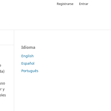
Registrarse
Entrar
Idioma
English
Español
e
Português
da)
uso
r y
ples