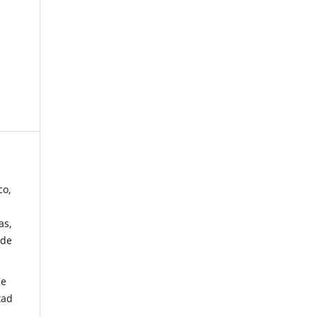
co,
as,
 de
de
tad