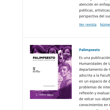
atención en enfoqu
políticas, artísti
perspectiva del sur
Ver revista
Númer
Palimpsesto
Es una publicación
Humanidades de la
departamento de Hi
adscrita a la Fac
en un espacio de d
problemas de interé
reflexión y evaluac
de volcar sus obje
conocimientos en e