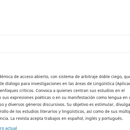
s
démica de acceso abierto, con sistema de arbitraje doble ciego, qu
de diálogo para investigaciones en las áreas de Lingüística (Aplica
 enfoques críticos. Convoca a quienes centran sus estudios en el
n sus expresiones poéticas o en su manifestación como lengua en 
so y diversos géneros discursivos. Su objetivo es estimular, divulga
rollo de los estudios literarios y lingüísticos, así como de sus múlti
cia. La revista acepta trabajos en español, inglés y portugués.
o actual