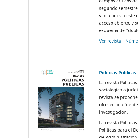
campos críticos de
segundo semestre 
vinculados a este 
acceso abierto, y 
esquema de “doble 
Ver revista
Númer
Políticas Públicas
La revista Política
sociológico o juríd
revista se propone 
ofrecer una fuente
investigación.
La revista Política
Políticas para el D
de Administración 