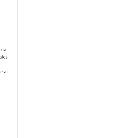
erta
ales
e al