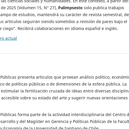
 las ciencias sociales y humanidades. En este contexto, a partir del
de 2025 (Volumen 15, N° 27),
Palimpsesto
solo publica trabajos
campo de estudios, mantendrá su carácter de revista semestral, de
sus artículos seguirán siendo sometidos a revisión de pares bajo el
ciego”. Recibirá colaboraciones en idioma español e inglés.
o actual
s Públicas presenta artículos que provean análisis político, económi
ico de políticas públicas o de dimensiones de la esfera pública. La
estimular la fertilización cruzada de ideas entre diversas disciplin
 accesible sobre su estado del arte y sugerir nuevas orientaciones
s Públicas forma parte de la actividad interdisciplinaria del Centro 
esarrollo y del Magíster en Gerencia y Políticas Públicas de la Facul
y Economía de la Universidad de Santiago de Chile.