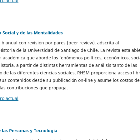
o actual
a Social y de las Mentalidades
 bianual con revisión por pares (peer review), adscrita al
storia de la Universidad de Santiago de Chile. La revista esta abi
n académica que aborde los fenómenos políticos, económicos, soci
historia, a partir de distintas herramientas de análisis tanto de las
e las diferentes ciencias sociales. RHSM proporciona acceso libr
sus contenidos desde su publicación on-line y asume los costos de
las contribuciones que propaga.
o actual
e las Personas y Tecnología