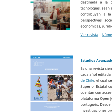
destinada a la p
tecnologías, sean
contribuyan a la
perspectivas socio
económicas, jurídic
Ver revista
Númer
Estudios Avanzad
Es una revista cie
cada año) editada 
de Chile
, el cual s
Superior Estatal co
cuentan con acceso
plataforma Open Jo
portugués. Desde 1
investigaciones pr