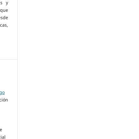
as y
 que
esde
cas,
ago
ción
de
ial