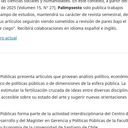
 las ciencias sociales y humanidades. En este contexto, a partir del
de 2025 (Volumen 15, N° 27),
Palimpsesto
solo publica trabajos
campo de estudios, mantendrá su carácter de revista semestral, de
sus artículos seguirán siendo sometidos a revisión de pares bajo el
ciego”. Recibirá colaboraciones en idioma español e inglés.
o actual
s Públicas presenta artículos que provean análisis político, económi
ico de políticas públicas o de dimensiones de la esfera pública. La
estimular la fertilización cruzada de ideas entre diversas disciplin
 accesible sobre su estado del arte y sugerir nuevas orientaciones
s Públicas forma parte de la actividad interdisciplinaria del Centro 
esarrollo y del Magíster en Gerencia y Políticas Públicas de la Facul
y Economía de la Universidad de Santiago de Chile.