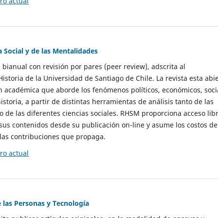
o actual
a Social y de las Mentalidades
 bianual con revisión por pares (peer review), adscrita al
storia de la Universidad de Santiago de Chile. La revista esta abi
n académica que aborde los fenómenos políticos, económicos, soci
historia, a partir de distintas herramientas de análisis tanto de las
e las diferentes ciencias sociales. RHSM proporciona acceso libr
sus contenidos desde su publicación on-line y asume los costos de
las contribuciones que propaga.
o actual
e las Personas y Tecnología