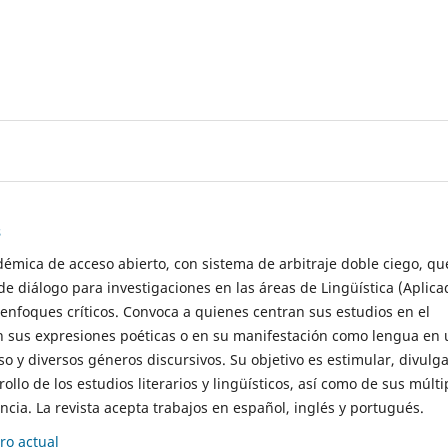
s
démica de acceso abierto, con sistema de arbitraje doble ciego, qu
de diálogo para investigaciones en las áreas de Lingüística (Aplica
 enfoques críticos. Convoca a quienes centran sus estudios en el
n sus expresiones poéticas o en su manifestación como lengua en 
so y diversos géneros discursivos. Su objetivo es estimular, divulga
rollo de los estudios literarios y lingüísticos, así como de sus múlti
cia. La revista acepta trabajos en español, inglés y portugués.
o actual