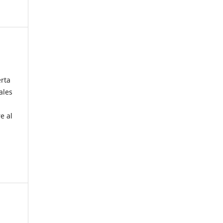
erta
ales
e al