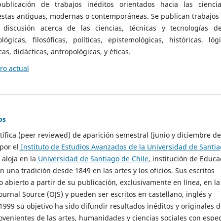
ublicación de trabajos inéditos orientados hacia las cienci
 estas antiguas, modernas o contemporáneas. Se publican trabajos
 discusión acerca de las ciencias, técnicas y tecnologías d
lógicas, filosóficas, políticas, epistemológicas, históricas, lógi
as, didácticas, antropológicas, y éticas.
o actual
os
ntífica (peer reviewed) de aparición semestral (junio y diciembre de
por el
Instituto de Estudios Avanzados de la Universidad de Santi
e aloja en la
Universidad de Santiago de Chile
, institución de Educa
n una tradición desde 1849 en las artes y los oficios. Sus escritos
 abierto a partir de su publicación, exclusivamente en línea, en la
urnal Source (OJS) y pueden ser escritos en castellano, inglés y
999 su objetivo ha sido difundir resultados inéditos y originales 
ovenientes de las artes, humanidades y ciencias sociales con espec