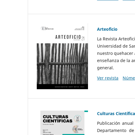
Arteoficio
La Revista Arteofi
Universidad de San
nuestro quehacer a
enseñanza de la ar
general.
Ver revista
Númer
Culturas Científic
Publicación anual
Departamento de F