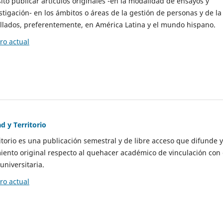
to publicar artículos originales -en la modalidad de ensayos y
stigación- en los ámbitos o áreas de la gestión de personas y de la
llados, preferentemente, en América Latina y el mundo hispano.
o actual
d y Territorio
itorio es una publicación semestral y de libre acceso que difunde y
ento original respecto al quehacer académico de vinculación con 
universitaria.
o actual