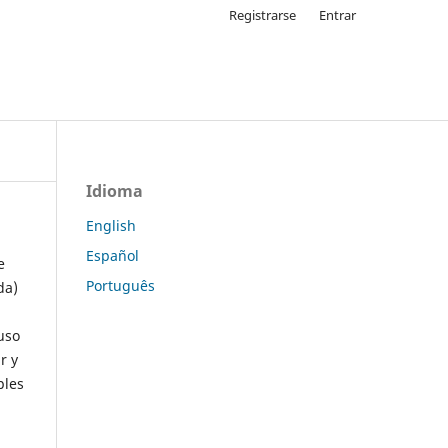
Registrarse
Entrar
Idioma
English
Español
e
Português
da)
uso
r y
ples