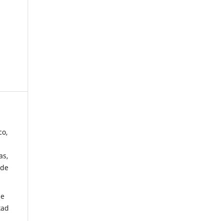
co,
as,
 de
de
tad