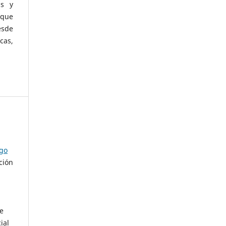
as y
 que
esde
cas,
ago
ción
de
ial