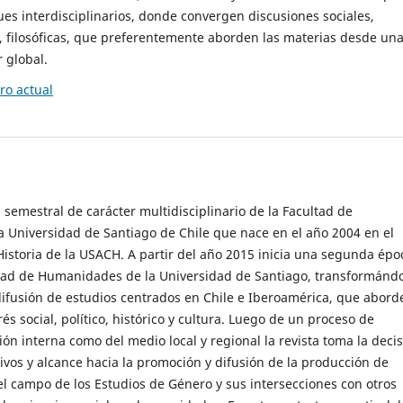
es interdisciplinarios, donde convergen discusiones sociales,
cas, filosóficas, que preferentemente aborden las materias desde un
 global.
o actual
 semestral de carácter multidisciplinario de la Facultad de
 Universidad de Santiago de Chile que nace en el año 2004 en el
storia de la USACH. A partir del año 2015 inicia una segunda épo
ultad de Humanidades de la Universidad de Santiago, transformánd
ifusión de estudios centrados en Chile e Iberoamérica, que abord
s social, político, histórico y cultura. Luego de un proceso de
ión interna como del medio local y regional la revista toma la deci
tivos y alcance hacia la promoción y difusión de la producción de
l campo de los Estudios de Género y sus intersecciones con otros