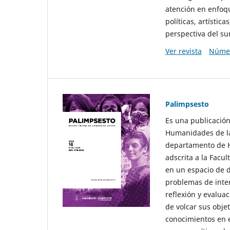
atención en enfoqu
políticas, artísti
perspectiva del sur
Ver revista
Númer
Palimpsesto
Es una publicación
Humanidades de la
departamento de Hi
adscrita a la Fac
en un espacio de d
problemas de interé
reflexión y evaluac
de volcar sus obje
conocimientos en e