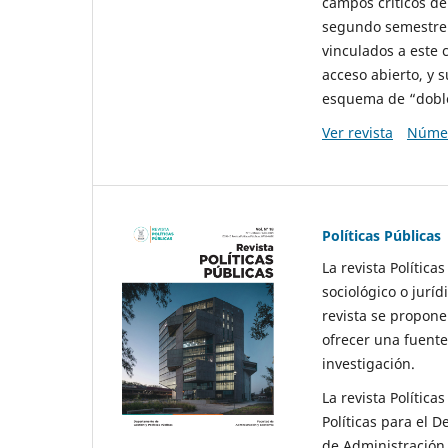
campos críticos de
segundo semestre 
vinculados a este 
acceso abierto, y 
esquema de “doble 
Ver revista
Númer
Políticas Públicas
La revista Política
sociológico o juríd
revista se propone 
ofrecer una fuente
investigación.
La revista Política
Políticas para el D
de Administración 