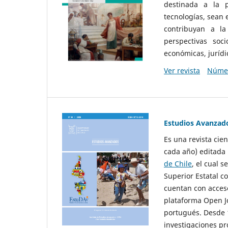
destinada a la p
tecnologías, sean
contribuyan a la
perspectivas socio
económicas, jurídic
Ver revista
Númer
Estudios Avanzad
Es una revista cie
cada año) editada 
de Chile
, el cual s
Superior Estatal co
cuentan con acceso
plataforma Open Jo
portugués. Desde 1
investigaciones pr