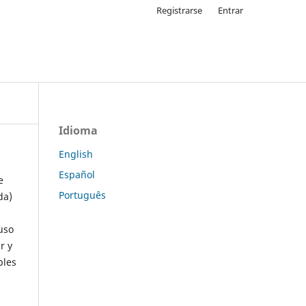
Registrarse
Entrar
Idioma
English
Español
e
Português
da)
uso
r y
ples