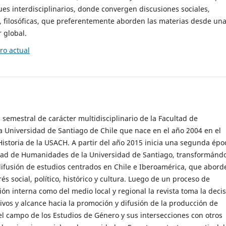
es interdisciplinarios, donde convergen discusiones sociales,
cas, filosóficas, que preferentemente aborden las materias desde un
 global.
o actual
 semestral de carácter multidisciplinario de la Facultad de
 Universidad de Santiago de Chile que nace en el año 2004 en el
storia de la USACH. A partir del año 2015 inicia una segunda épo
ultad de Humanidades de la Universidad de Santiago, transformánd
ifusión de estudios centrados en Chile e Iberoamérica, que abord
s social, político, histórico y cultura. Luego de un proceso de
ión interna como del medio local y regional la revista toma la deci
tivos y alcance hacia la promoción y difusión de la producción de
l campo de los Estudios de Género y sus intersecciones con otros