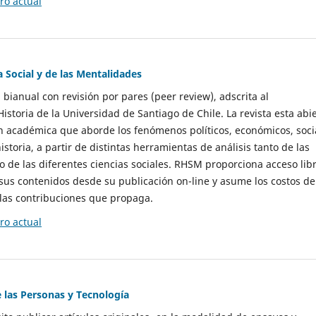
o actual
a Social y de las Mentalidades
 bianual con revisión por pares (peer review), adscrita al
storia de la Universidad de Santiago de Chile. La revista esta abi
n académica que aborde los fenómenos políticos, económicos, soci
historia, a partir de distintas herramientas de análisis tanto de las
e las diferentes ciencias sociales. RHSM proporciona acceso libr
sus contenidos desde su publicación on-line y asume los costos de
las contribuciones que propaga.
o actual
e las Personas y Tecnología