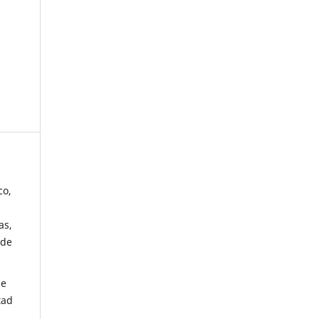
co,
as,
 de
de
tad