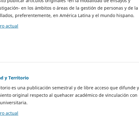
to publicar artículos originales -en la modalidad de ensayos y
stigación- en los ámbitos o áreas de la gestión de personas y de la
llados, preferentemente, en América Latina y el mundo hispano.
o actual
d y Territorio
itorio es una publicación semestral y de libre acceso que difunde y
ento original respecto al quehacer académico de vinculación con 
universitaria.
o actual