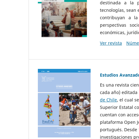
destinada a la p
tecnologías, sean
contribuyan a la
perspectivas socio
económicas, jurídic
Ver revista
Númer
Estudios Avanzad
Es una revista cie
cada año) editada 
de Chile
, el cual s
Superior Estatal co
cuentan con acceso
plataforma Open Jo
portugués. Desde 1
investigaciones pr