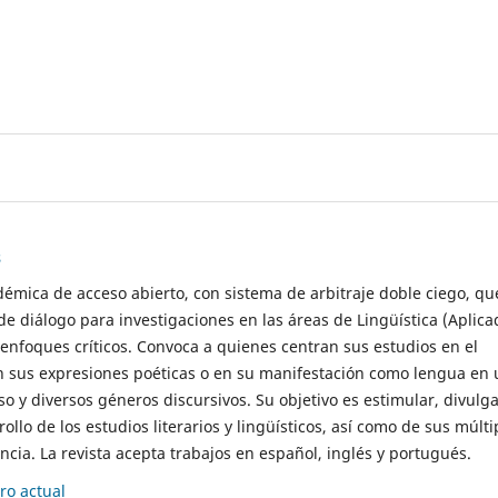
s
démica de acceso abierto, con sistema de arbitraje doble ciego, qu
de diálogo para investigaciones en las áreas de Lingüística (Aplica
 enfoques críticos. Convoca a quienes centran sus estudios en el
n sus expresiones poéticas o en su manifestación como lengua en 
so y diversos géneros discursivos. Su objetivo es estimular, divulga
rollo de los estudios literarios y lingüísticos, así como de sus múlti
cia. La revista acepta trabajos en español, inglés y portugués.
o actual