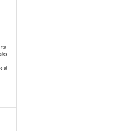
erta
ales
e al