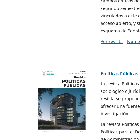
campos críticos de
segundo semestre 
vinculados a este 
acceso abierto, y 
esquema de “doble 
Ver revista
Númer
Políticas Públicas
La revista Política
sociológico o juríd
revista se propone 
ofrecer una fuente
investigación.
La revista Política
Políticas para el D
de Administración 