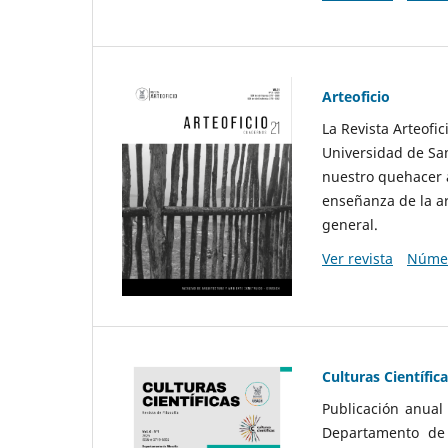
Arteoficio
La Revista Arteofi
Universidad de San
nuestro quehacer a
enseñanza de la ar
general.
Ver revista
Númer
Culturas Científic
Publicación anual
Departamento de F