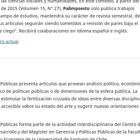
 las ciencias sociales y humanidades. En este contexto, a partir del
de 2025 (Volumen 15, N° 27),
Palimpsesto
solo publica trabajos
campo de estudios, mantendrá su carácter de revista semestral, de
sus artículos seguirán siendo sometidos a revisión de pares bajo el
ciego”. Recibirá colaboraciones en idioma español e inglés.
o actual
s Públicas presenta artículos que provean análisis político, económi
ico de políticas públicas o de dimensiones de la esfera pública. La
estimular la fertilización cruzada de ideas entre diversas disciplin
 accesible sobre su estado del arte y sugerir nuevas orientaciones
s Públicas forma parte de la actividad interdisciplinaria del Centro 
esarrollo y del Magíster en Gerencia y Políticas Públicas de la Facul
y Economía de la Universidad de Santiago de Chile.