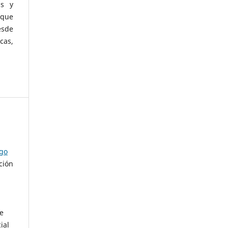
as y
 que
esde
cas,
ago
ción
de
ial