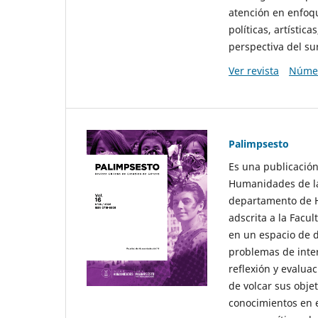
atención en enfoqu
políticas, artísti
perspectiva del sur
Ver revista
Númer
Palimpsesto
Es una publicación
Humanidades de la
departamento de Hi
adscrita a la Fac
en un espacio de d
problemas de interé
reflexión y evaluac
de volcar sus obje
conocimientos en e