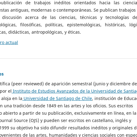
ublicación de trabajos inéditos orientados hacia las cienci
 estas antiguas, modernas o contemporáneas. Se publican trabajos
 discusión acerca de las ciencias, técnicas y tecnologías d
lógicas, filosóficas, políticas, epistemológicas, históricas, lógi
as, didácticas, antropológicas, y éticas.
o actual
os
ntífica (peer reviewed) de aparición semestral (junio y diciembre de
por el
Instituto de Estudios Avanzados de la Universidad de Santi
e aloja en la
Universidad de Santiago de Chile
, institución de Educa
n una tradición desde 1849 en las artes y los oficios. Sus escritos
 abierto a partir de su publicación, exclusivamente en línea, en la
urnal Source (OJS) y pueden ser escritos en castellano, inglés y
999 su objetivo ha sido difundir resultados inéditos y originales 
ovenientes de las artes, humanidades y ciencias sociales con espec