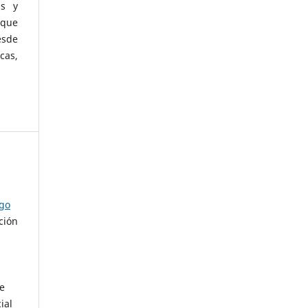
as y
 que
esde
cas,
ago
ción
de
ial