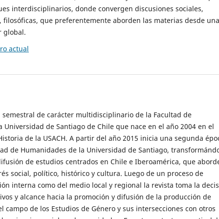
es interdisciplinarios, donde convergen discusiones sociales,
cas, filosóficas, que preferentemente aborden las materias desde un
 global.
o actual
 semestral de carácter multidisciplinario de la Facultad de
 Universidad de Santiago de Chile que nace en el año 2004 en el
storia de la USACH. A partir del año 2015 inicia una segunda épo
ultad de Humanidades de la Universidad de Santiago, transformánd
ifusión de estudios centrados en Chile e Iberoamérica, que abord
s social, político, histórico y cultura. Luego de un proceso de
ión interna como del medio local y regional la revista toma la deci
tivos y alcance hacia la promoción y difusión de la producción de
l campo de los Estudios de Género y sus intersecciones con otros