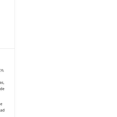
co,
as,
 de
de
tad