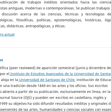
ublicación de trabajos inéditos orientados hacia las cienci
 estas antiguas, modernas o contemporáneas. Se publican trabajos
 discusión acerca de las ciencias, técnicas y tecnologías d
lógicas, filosóficas, políticas, epistemológicas, históricas, lógi
as, didácticas, antropológicas, y éticas.
o actual
os
ntífica (peer reviewed) de aparición semestral (junio y diciembre de
por el
Instituto de Estudios Avanzados de la Universidad de Santi
e aloja en la
Universidad de Santiago de Chile
, institución de Educa
n una tradición desde 1849 en las artes y los oficios. Sus escritos
 abierto a partir de su publicación, exclusivamente en línea, en la
urnal Source (OJS) y pueden ser escritos en castellano, inglés y
999 su objetivo ha sido difundir resultados inéditos y originales 
ovenientes de las artes, humanidades y ciencias sociales con espec