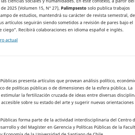
 las ciencias sociales y humanidades. En este contexto, a partir del
de 2025 (Volumen 15, N° 27),
Palimpsesto
solo publica trabajos
campo de estudios, mantendrá su carácter de revista semestral, de
sus artículos seguirán siendo sometidos a revisión de pares bajo el
ciego”. Recibirá colaboraciones en idioma español e inglés.
o actual
s Públicas presenta artículos que provean análisis político, económi
ico de políticas públicas o de dimensiones de la esfera pública. La
estimular la fertilización cruzada de ideas entre diversas disciplin
 accesible sobre su estado del arte y sugerir nuevas orientaciones
s Públicas forma parte de la actividad interdisciplinaria del Centro 
esarrollo y del Magíster en Gerencia y Políticas Públicas de la Facul
y Economía de la Universidad de Santiago de Chile.