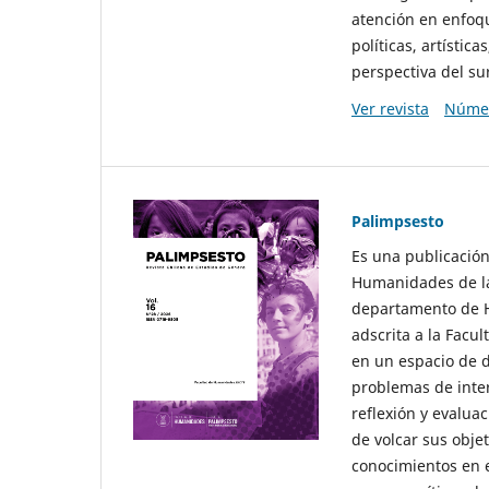
atención en enfoqu
políticas, artísti
perspectiva del sur
Ver revista
Númer
Palimpsesto
Es una publicación
Humanidades de la
departamento de Hi
adscrita a la Fac
en un espacio de d
problemas de interé
reflexión y evaluac
de volcar sus obje
conocimientos en e