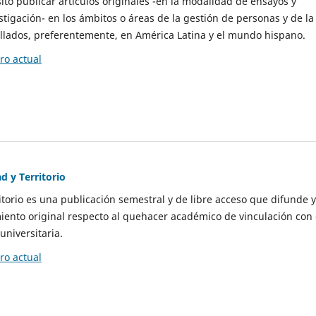
to publicar artículos originales -en la modalidad de ensayos y
stigación- en los ámbitos o áreas de la gestión de personas y de la
llados, preferentemente, en América Latina y el mundo hispano.
o actual
d y Territorio
itorio es una publicación semestral y de libre acceso que difunde y
ento original respecto al quehacer académico de vinculación con 
universitaria.
o actual