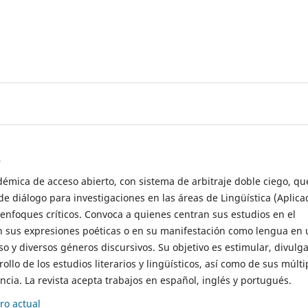
s
démica de acceso abierto, con sistema de arbitraje doble ciego, qu
de diálogo para investigaciones en las áreas de Lingüística (Aplica
 enfoques críticos. Convoca a quienes centran sus estudios en el
n sus expresiones poéticas o en su manifestación como lengua en 
so y diversos géneros discursivos. Su objetivo es estimular, divulga
rollo de los estudios literarios y lingüísticos, así como de sus múlti
cia. La revista acepta trabajos en español, inglés y portugués.
o actual