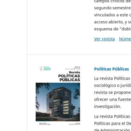
campos críticos de
segundo semestre 
vinculados a este 
acceso abierto, y 
esquema de “doble 
Ver revista
Númer
Políticas Públicas
La revista Política
sociológico o juríd
revista se propone 
ofrecer una fuente
investigación.
La revista Política
Políticas para el D
de Administración 