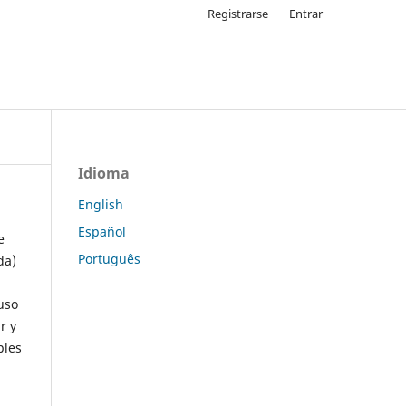
Registrarse
Entrar
Idioma
English
Español
e
Português
da)
uso
r y
ples