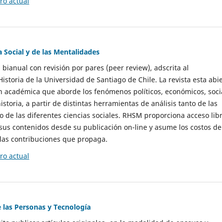
o actual
a Social y de las Mentalidades
 bianual con revisión por pares (peer review), adscrita al
storia de la Universidad de Santiago de Chile. La revista esta abi
n académica que aborde los fenómenos políticos, económicos, soci
historia, a partir de distintas herramientas de análisis tanto de las
e las diferentes ciencias sociales. RHSM proporciona acceso libr
sus contenidos desde su publicación on-line y asume los costos de
las contribuciones que propaga.
o actual
e las Personas y Tecnología