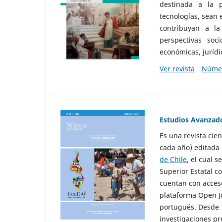
destinada a la p
tecnologías, sean
contribuyan a la
perspectivas socio
económicas, jurídic
Ver revista
Númer
Estudios Avanzad
Es una revista cie
cada año) editada 
de Chile
, el cual s
Superior Estatal co
cuentan con acceso
plataforma Open Jo
portugués. Desde 1
investigaciones pr