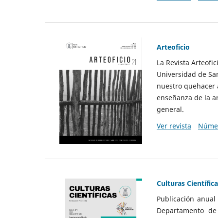
Arteoficio
La Revista Arteofi
Universidad de San
nuestro quehacer a
enseñanza de la ar
general.
Ver revista
Númer
Culturas Científic
Publicación anual
Departamento de F