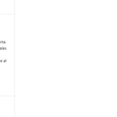
erta
ales
e al