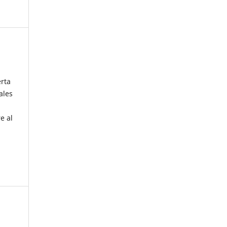
erta
ales
e al