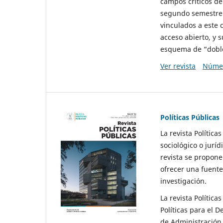
campos críticos de
segundo semestre 
vinculados a este 
acceso abierto, y 
esquema de “doble 
Ver revista
Númer
Políticas Públicas
La revista Política
sociológico o juríd
revista se propone 
ofrecer una fuente
investigación.
La revista Política
Políticas para el D
de Administración 