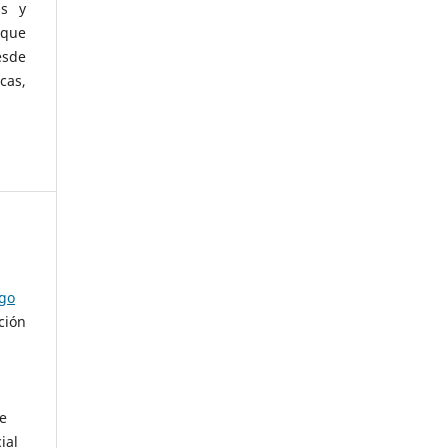
as y
 que
esde
cas,
ago
ción
de
ial