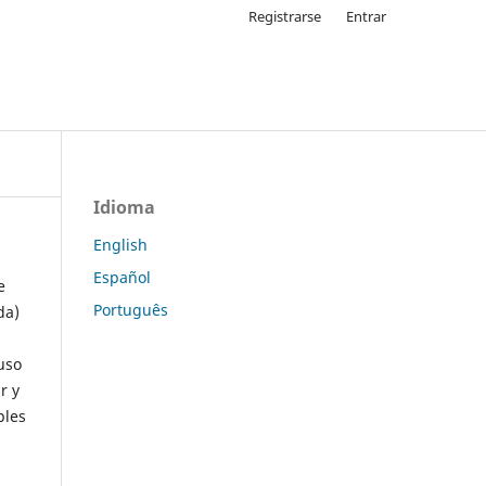
Registrarse
Entrar
Idioma
English
Español
e
Português
da)
uso
r y
ples