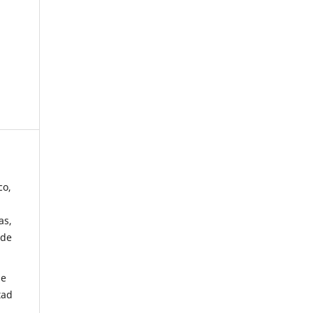
co,
as,
 de
de
tad