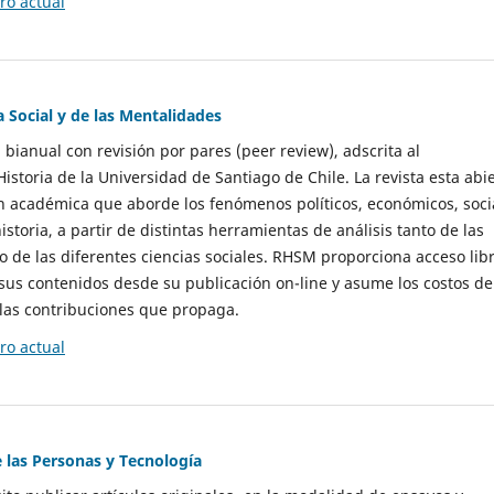
o actual
a Social y de las Mentalidades
 bianual con revisión por pares (peer review), adscrita al
storia de la Universidad de Santiago de Chile. La revista esta abi
n académica que aborde los fenómenos políticos, económicos, soci
historia, a partir de distintas herramientas de análisis tanto de las
e las diferentes ciencias sociales. RHSM proporciona acceso libr
sus contenidos desde su publicación on-line y asume los costos de
las contribuciones que propaga.
o actual
e las Personas y Tecnología