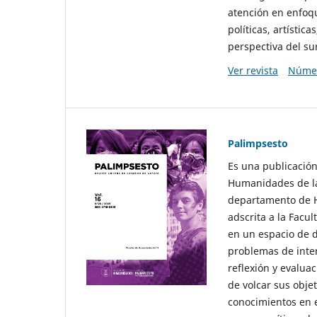
atención en enfoqu
políticas, artísti
perspectiva del sur
Ver revista
Númer
Palimpsesto
Es una publicación
Humanidades de la
departamento de Hi
adscrita a la Fac
en un espacio de d
problemas de interé
reflexión y evaluac
de volcar sus obje
conocimientos en e