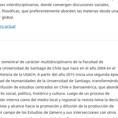
es interdisciplinarios, donde convergen discusiones sociales,
cas, filosóficas, que preferentemente aborden las materias desde un
 global.
o actual
 semestral de carácter multidisciplinario de la Facultad de
 Universidad de Santiago de Chile que nace en el año 2004 en el
storia de la USACH. A partir del año 2015 inicia una segunda épo
ultad de Humanidades de la Universidad de Santiago, transformánd
ifusión de estudios centrados en Chile e Iberoamérica, que abord
s social, político, histórico y cultura. Luego de un proceso de
ión interna como del medio local y regional la revista toma la deci
tivos y alcance hacia la promoción y difusión de la producción de
l campo de los Estudios de Género y sus intersecciones con otros