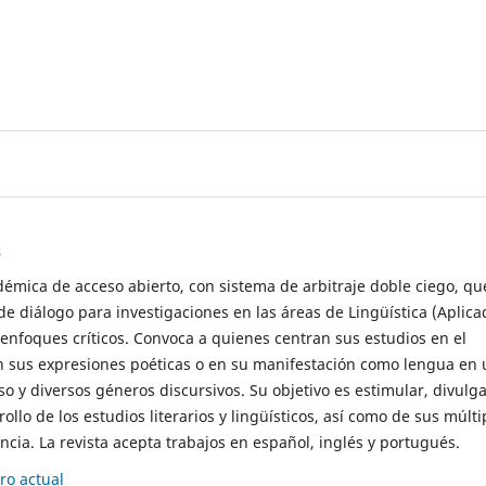
s
démica de acceso abierto, con sistema de arbitraje doble ciego, qu
de diálogo para investigaciones en las áreas de Lingüística (Aplica
 enfoques críticos. Convoca a quienes centran sus estudios en el
n sus expresiones poéticas o en su manifestación como lengua en 
so y diversos géneros discursivos. Su objetivo es estimular, divulga
rollo de los estudios literarios y lingüísticos, así como de sus múlti
cia. La revista acepta trabajos en español, inglés y portugués.
o actual