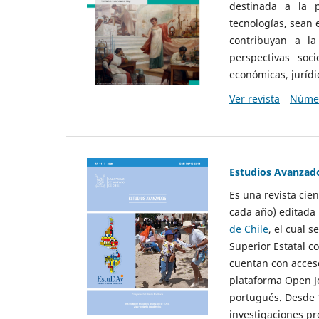
destinada a la p
tecnologías, sean
contribuyan a la
perspectivas socio
económicas, jurídic
Ver revista
Númer
Estudios Avanzad
Es una revista cie
cada año) editada 
de Chile
, el cual s
Superior Estatal co
cuentan con acceso
plataforma Open Jo
portugués. Desde 1
investigaciones pr