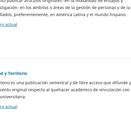
to publicar artículos originales -en la modalidad de ensayos y
stigación- en los ámbitos o áreas de la gestión de personas y de la
llados, preferentemente, en América Latina y el mundo hispano.
o actual
d y Territorio
itorio es una publicación semestral y de libre acceso que difunde y
ento original respecto al quehacer académico de vinculación con 
universitaria.
o actual