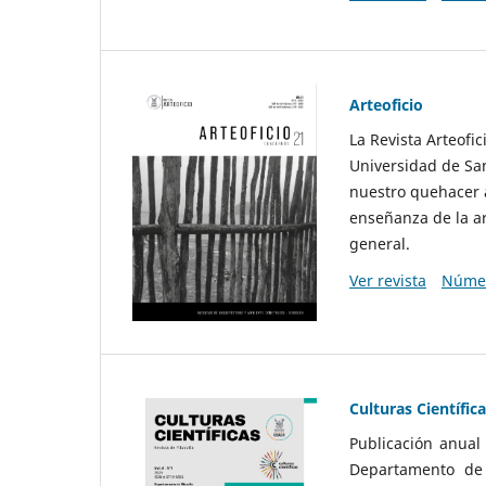
Arteoficio
La Revista Arteofi
Universidad de San
nuestro quehacer a
enseñanza de la ar
general.
Ver revista
Númer
Culturas Científic
Publicación anual
Departamento de F