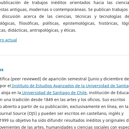
ublicación de trabajos inéditos orientados hacia las cienci
 estas antiguas, modernas o contemporáneas. Se publican trabajos
 discusión acerca de las ciencias, técnicas y tecnologías d
lógicas, filosóficas, políticas, epistemológicas, históricas, lógi
as, didácticas, antropológicas, y éticas.
o actual
os
ntífica (peer reviewed) de aparición semestral (junio y diciembre de
por el
Instituto de Estudios Avanzados de la Universidad de Santi
e aloja en la
Universidad de Santiago de Chile
, institución de Educa
n una tradición desde 1849 en las artes y los oficios. Sus escritos
 abierto a partir de su publicación, exclusivamente en línea, en la
urnal Source (OJS) y pueden ser escritos en castellano, inglés y
999 su objetivo ha sido difundir resultados inéditos y originales 
ovenientes de las artes, humanidades y ciencias sociales con espec