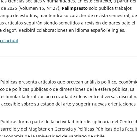
 las ciencias sociales y humanidades. En este contexto, a partir del
de 2025 (Volumen 15, N° 27),
Palimpsesto
solo publica trabajos
campo de estudios, mantendrá su carácter de revista semestral, de
sus artículos seguirán siendo sometidos a revisión de pares bajo el
ciego”. Recibirá colaboraciones en idioma español e inglés.
o actual
s Públicas presenta artículos que provean análisis político, económi
ico de políticas públicas o de dimensiones de la esfera pública. La
estimular la fertilización cruzada de ideas entre diversas disciplin
 accesible sobre su estado del arte y sugerir nuevas orientaciones
s Públicas forma parte de la actividad interdisciplinaria del Centro 
esarrollo y del Magíster en Gerencia y Políticas Públicas de la Facul
y Economía de la Universidad de Santiago de Chile.