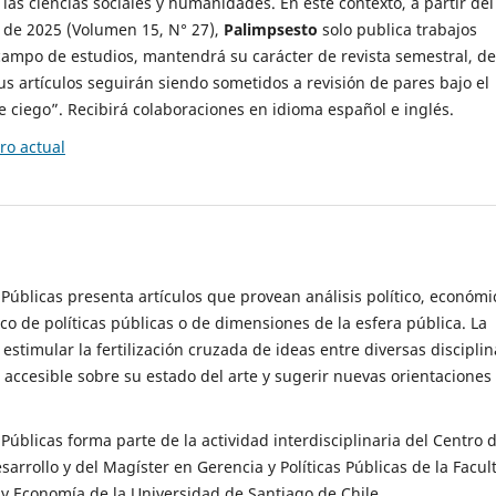
 las ciencias sociales y humanidades. En este contexto, a partir del
de 2025 (Volumen 15, N° 27),
Palimpsesto
solo publica trabajos
campo de estudios, mantendrá su carácter de revista semestral, de
sus artículos seguirán siendo sometidos a revisión de pares bajo el
ciego”. Recibirá colaboraciones en idioma español e inglés.
o actual
s Públicas presenta artículos que provean análisis político, económi
ico de políticas públicas o de dimensiones de la esfera pública. La
estimular la fertilización cruzada de ideas entre diversas disciplin
 accesible sobre su estado del arte y sugerir nuevas orientaciones
s Públicas forma parte de la actividad interdisciplinaria del Centro 
esarrollo y del Magíster en Gerencia y Políticas Públicas de la Facul
y Economía de la Universidad de Santiago de Chile.