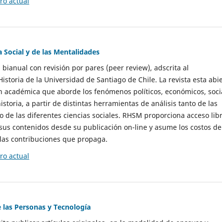
o actual
a Social y de las Mentalidades
 bianual con revisión por pares (peer review), adscrita al
storia de la Universidad de Santiago de Chile. La revista esta abi
n académica que aborde los fenómenos políticos, económicos, soci
historia, a partir de distintas herramientas de análisis tanto de las
e las diferentes ciencias sociales. RHSM proporciona acceso libr
sus contenidos desde su publicación on-line y asume los costos de
las contribuciones que propaga.
o actual
e las Personas y Tecnología