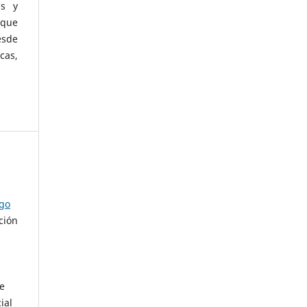
as y
 que
esde
cas,
ago
ción
de
ial