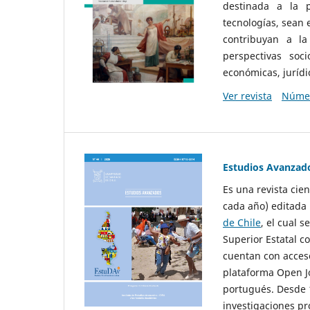
destinada a la p
tecnologías, sean
contribuyan a la
perspectivas socio
económicas, jurídic
Ver revista
Númer
Estudios Avanzad
Es una revista cie
cada año) editada 
de Chile
, el cual s
Superior Estatal co
cuentan con acceso
plataforma Open Jo
portugués. Desde 1
investigaciones pr