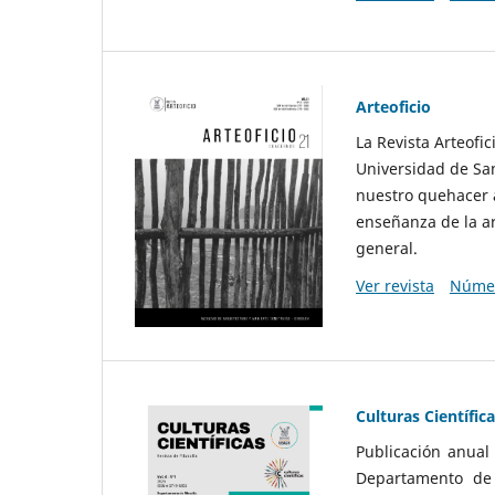
Arteoficio
La Revista Arteofi
Universidad de San
nuestro quehacer a
enseñanza de la ar
general.
Ver revista
Númer
Culturas Científic
Publicación anual
Departamento de F