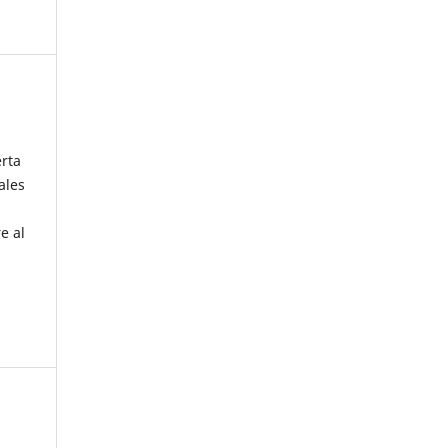
erta
ales
e al