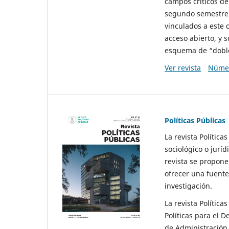
campos críticos de
segundo semestre 
vinculados a este 
acceso abierto, y 
esquema de “doble 
Ver revista
Númer
Políticas Públicas
La revista Política
sociológico o juríd
revista se propone 
ofrecer una fuente
investigación.
La revista Política
Políticas para el D
de Administración 