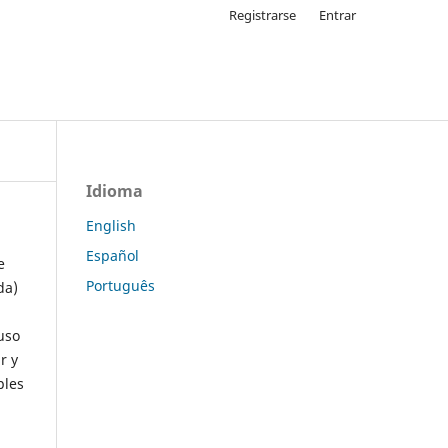
Registrarse
Entrar
Idioma
English
Español
e
Português
da)
uso
r y
ples