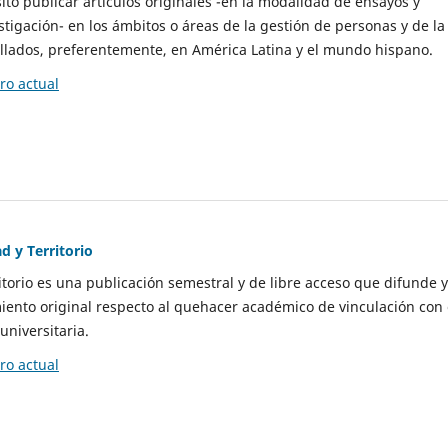
to publicar artículos originales -en la modalidad de ensayos y
stigación- en los ámbitos o áreas de la gestión de personas y de la
llados, preferentemente, en América Latina y el mundo hispano.
o actual
d y Territorio
itorio es una publicación semestral y de libre acceso que difunde y
ento original respecto al quehacer académico de vinculación con 
universitaria.
o actual