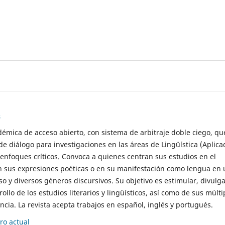
s
démica de acceso abierto, con sistema de arbitraje doble ciego, qu
de diálogo para investigaciones en las áreas de Lingüística (Aplica
 enfoques críticos. Convoca a quienes centran sus estudios en el
n sus expresiones poéticas o en su manifestación como lengua en 
so y diversos géneros discursivos. Su objetivo es estimular, divulga
rollo de los estudios literarios y lingüísticos, así como de sus múlti
cia. La revista acepta trabajos en español, inglés y portugués.
o actual