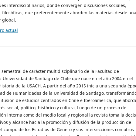
es interdisciplinarios, donde convergen discusiones sociales,
cas, filosóficas, que preferentemente aborden las materias desde un
 global.
o actual
 semestral de carácter multidisciplinario de la Facultad de
 Universidad de Santiago de Chile que nace en el año 2004 en el
storia de la USACH. A partir del año 2015 inicia una segunda épo
ultad de Humanidades de la Universidad de Santiago, transformánd
ifusión de estudios centrados en Chile e Iberoamérica, que abord
s social, político, histórico y cultura. Luego de un proceso de
ión interna como del medio local y regional la revista toma la deci
tivos y alcance hacia la promoción y difusión de la producción de
l campo de los Estudios de Género y sus intersecciones con otros