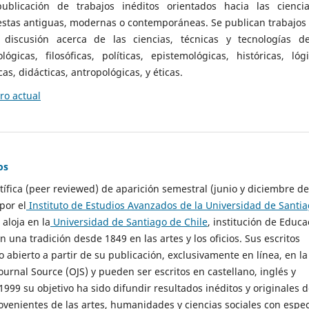
ublicación de trabajos inéditos orientados hacia las cienci
 estas antiguas, modernas o contemporáneas. Se publican trabajos
 discusión acerca de las ciencias, técnicas y tecnologías d
lógicas, filosóficas, políticas, epistemológicas, históricas, lógi
as, didácticas, antropológicas, y éticas.
o actual
os
ntífica (peer reviewed) de aparición semestral (junio y diciembre de
por el
Instituto de Estudios Avanzados de la Universidad de Santi
e aloja en la
Universidad de Santiago de Chile
, institución de Educa
n una tradición desde 1849 en las artes y los oficios. Sus escritos
 abierto a partir de su publicación, exclusivamente en línea, en la
urnal Source (OJS) y pueden ser escritos en castellano, inglés y
999 su objetivo ha sido difundir resultados inéditos y originales 
ovenientes de las artes, humanidades y ciencias sociales con espec