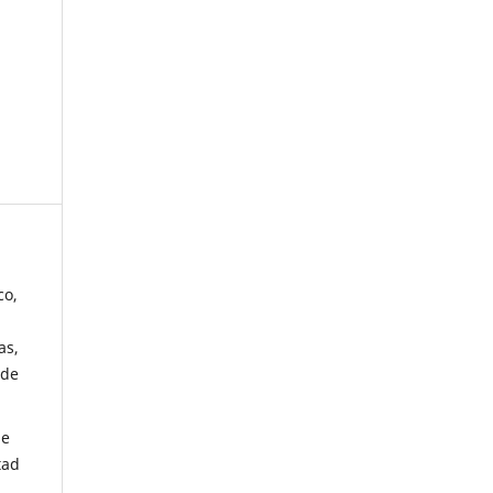
co,
as,
 de
de
tad