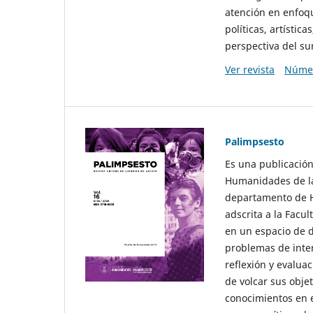
atención en enfoqu
políticas, artísti
perspectiva del sur
Ver revista
Númer
Palimpsesto
Es una publicación
Humanidades de la
departamento de Hi
adscrita a la Fac
en un espacio de d
problemas de interé
reflexión y evaluac
de volcar sus obje
conocimientos en e