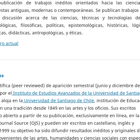
ublicación de trabajos inéditos orientados hacia las cienci
 estas antiguas, modernas o contemporáneas. Se publican trabajos
 discusión acerca de las ciencias, técnicas y tecnologías d
lógicas, filosóficas, políticas, epistemológicas, históricas, lógi
as, didácticas, antropológicas, y éticas.
o actual
os
ntífica (peer reviewed) de aparición semestral (junio y diciembre de
por el
Instituto de Estudios Avanzados de la Universidad de Santi
e aloja en la
Universidad de Santiago de Chile
, institución de Educa
n una tradición desde 1849 en las artes y los oficios. Sus escritos
 abierto a partir de su publicación, exclusivamente en línea, en la
urnal Source (OJS) y pueden ser escritos en castellano, inglés y
999 su objetivo ha sido difundir resultados inéditos y originales 
ovenientes de las artes, humanidades y ciencias sociales con espec