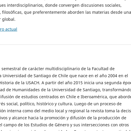
es interdisciplinarios, donde convergen discusiones sociales,
cas, filosóficas, que preferentemente aborden las materias desde un
 global.
o actual
 semestral de carácter multidisciplinario de la Facultad de
 Universidad de Santiago de Chile que nace en el año 2004 en el
storia de la USACH. A partir del año 2015 inicia una segunda épo
ultad de Humanidades de la Universidad de Santiago, transformánd
ifusión de estudios centrados en Chile e Iberoamérica, que abord
s social, político, histórico y cultura. Luego de un proceso de
ión interna como del medio local y regional la revista toma la deci
tivos y alcance hacia la promoción y difusión de la producción de
l campo de los Estudios de Género y sus intersecciones con otros