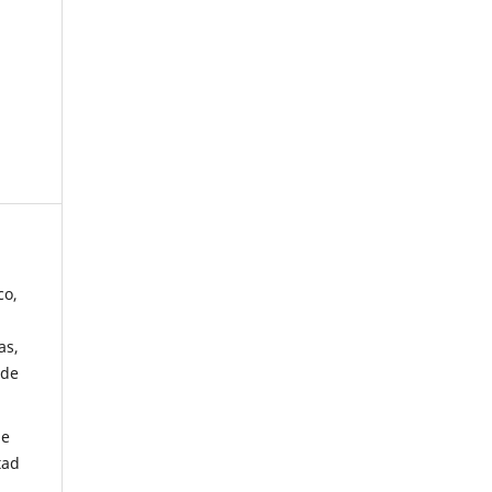
co,
as,
 de
de
tad