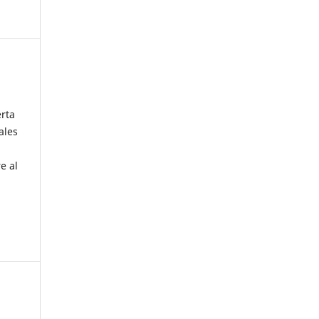
erta
ales
e al