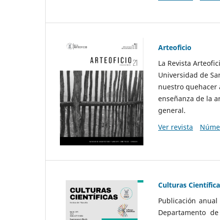
Arteoficio
La Revista Arteofi
Universidad de San
nuestro quehacer a
enseñanza de la ar
general.
Ver revista
Númer
Culturas Científic
Publicación anual
Departamento de F