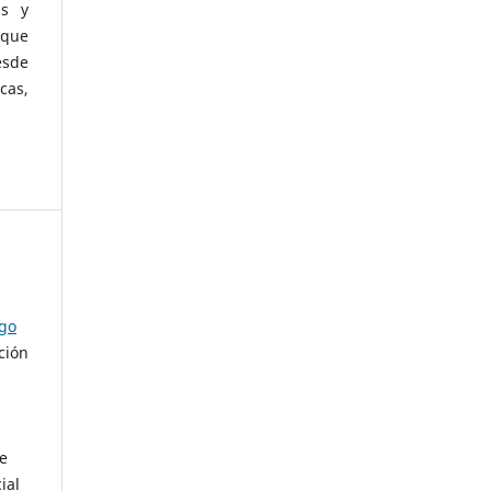
as y
 que
esde
cas,
ago
ción
de
ial