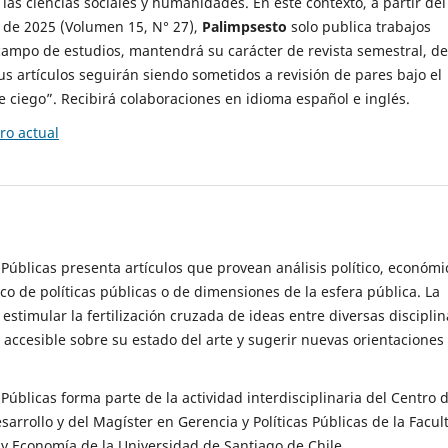
 las ciencias sociales y humanidades. En este contexto, a partir del
de 2025 (Volumen 15, N° 27),
Palimpsesto
solo publica trabajos
campo de estudios, mantendrá su carácter de revista semestral, de
sus artículos seguirán siendo sometidos a revisión de pares bajo el
ciego”. Recibirá colaboraciones en idioma español e inglés.
o actual
s Públicas presenta artículos que provean análisis político, económi
ico de políticas públicas o de dimensiones de la esfera pública. La
estimular la fertilización cruzada de ideas entre diversas disciplin
 accesible sobre su estado del arte y sugerir nuevas orientaciones
s Públicas forma parte de la actividad interdisciplinaria del Centro 
esarrollo y del Magíster en Gerencia y Políticas Públicas de la Facul
y Economía de la Universidad de Santiago de Chile.