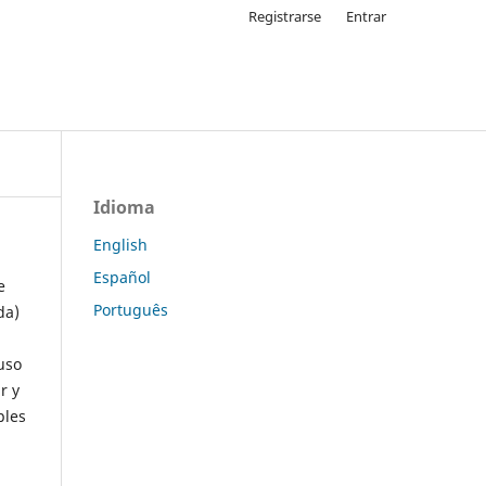
Registrarse
Entrar
Idioma
English
Español
e
Português
da)
uso
r y
ples