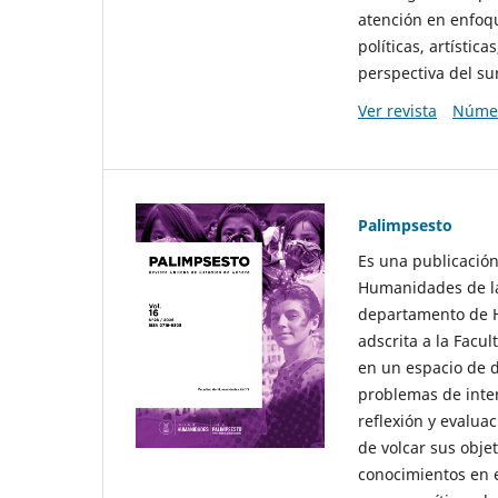
atención en enfoqu
políticas, artísti
perspectiva del sur
Ver revista
Númer
Palimpsesto
Es una publicación
Humanidades de la
departamento de Hi
adscrita a la Fac
en un espacio de d
problemas de interé
reflexión y evaluac
de volcar sus obje
conocimientos en e