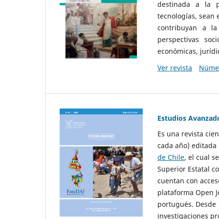
destinada a la p
tecnologías, sean
contribuyan a la
perspectivas socio
económicas, jurídic
Ver revista
Númer
Estudios Avanzad
Es una revista cie
cada año) editada 
de Chile
, el cual s
Superior Estatal co
cuentan con acceso
plataforma Open Jo
portugués. Desde 1
investigaciones pr