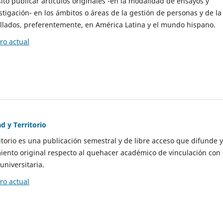
to publicar artículos originales -en la modalidad de ensayos y
stigación- en los ámbitos o áreas de la gestión de personas y de la
llados, preferentemente, en América Latina y el mundo hispano.
o actual
d y Territorio
itorio es una publicación semestral y de libre acceso que difunde y
ento original respecto al quehacer académico de vinculación con 
universitaria.
o actual