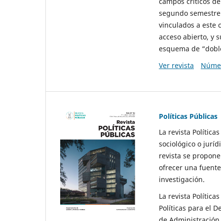
campos críticos de
segundo semestre 
vinculados a este 
acceso abierto, y 
esquema de “doble 
Ver revista
Númer
Políticas Públicas
La revista Política
sociológico o juríd
revista se propone 
ofrecer una fuente
investigación.
La revista Política
Políticas para el D
de Administración 