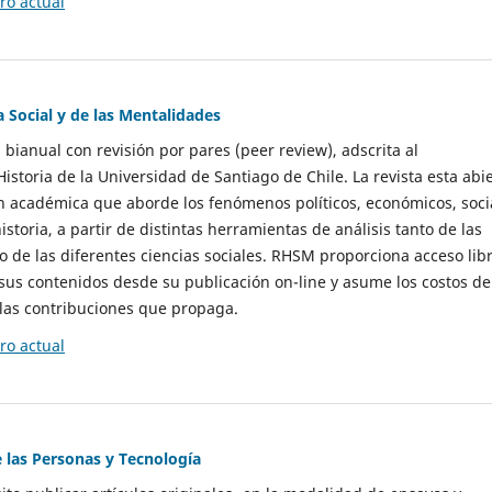
o actual
a Social y de las Mentalidades
 bianual con revisión por pares (peer review), adscrita al
storia de la Universidad de Santiago de Chile. La revista esta abi
n académica que aborde los fenómenos políticos, económicos, soci
historia, a partir de distintas herramientas de análisis tanto de las
e las diferentes ciencias sociales. RHSM proporciona acceso libr
sus contenidos desde su publicación on-line y asume los costos de
las contribuciones que propaga.
o actual
e las Personas y Tecnología