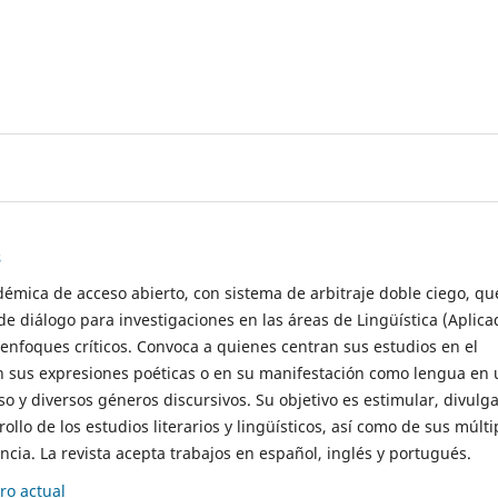
s
démica de acceso abierto, con sistema de arbitraje doble ciego, qu
de diálogo para investigaciones en las áreas de Lingüística (Aplica
 enfoques críticos. Convoca a quienes centran sus estudios en el
n sus expresiones poéticas o en su manifestación como lengua en 
so y diversos géneros discursivos. Su objetivo es estimular, divulga
rollo de los estudios literarios y lingüísticos, así como de sus múlti
cia. La revista acepta trabajos en español, inglés y portugués.
o actual