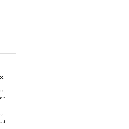
co,
as,
 de
de
tad