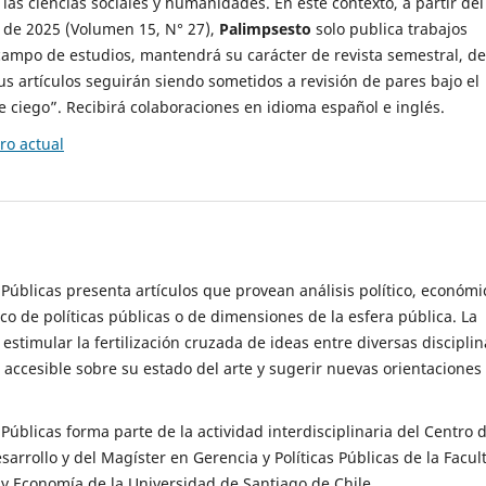
 las ciencias sociales y humanidades. En este contexto, a partir del
de 2025 (Volumen 15, N° 27),
Palimpsesto
solo publica trabajos
campo de estudios, mantendrá su carácter de revista semestral, de
sus artículos seguirán siendo sometidos a revisión de pares bajo el
ciego”. Recibirá colaboraciones en idioma español e inglés.
o actual
s Públicas presenta artículos que provean análisis político, económi
ico de políticas públicas o de dimensiones de la esfera pública. La
estimular la fertilización cruzada de ideas entre diversas disciplin
 accesible sobre su estado del arte y sugerir nuevas orientaciones
s Públicas forma parte de la actividad interdisciplinaria del Centro 
esarrollo y del Magíster en Gerencia y Políticas Públicas de la Facul
y Economía de la Universidad de Santiago de Chile.