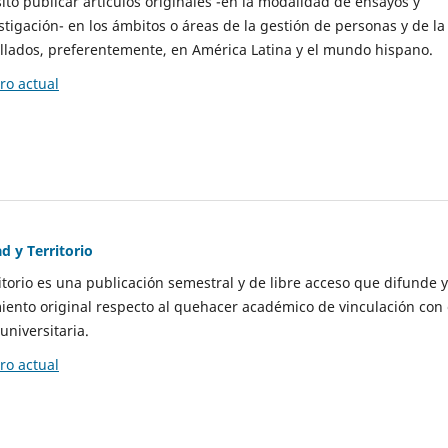
to publicar artículos originales -en la modalidad de ensayos y
stigación- en los ámbitos o áreas de la gestión de personas y de la
llados, preferentemente, en América Latina y el mundo hispano.
o actual
d y Territorio
itorio es una publicación semestral y de libre acceso que difunde y
ento original respecto al quehacer académico de vinculación con 
universitaria.
o actual