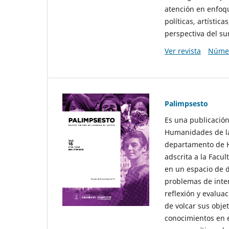
atención en enfoqu
políticas, artísti
perspectiva del sur
Ver revista
Númer
Palimpsesto
Es una publicación
Humanidades de la
departamento de Hi
adscrita a la Fac
en un espacio de d
problemas de interé
reflexión y evaluac
de volcar sus obje
conocimientos en e