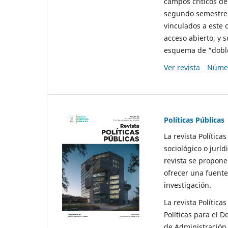
campos críticos de
segundo semestre 
vinculados a este 
acceso abierto, y 
esquema de “doble 
Ver revista
Númer
Políticas Públicas
La revista Política
sociológico o juríd
revista se propone 
ofrecer una fuente
investigación.
La revista Política
Políticas para el D
de Administración 