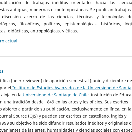
ublicación de trabajos inéditos orientados hacia las cienci
 estas antiguas, modernas o contemporáneas. Se publican trabajos
 discusión acerca de las ciencias, técnicas y tecnologías d
lógicas, filosóficas, políticas, epistemológicas, históricas, lógi
as, didácticas, antropológicas, y éticas.
o actual
os
ntífica (peer reviewed) de aparición semestral (junio y diciembre de
por el
Instituto de Estudios Avanzados de la Universidad de Santi
e aloja en la
Universidad de Santiago de Chile
, institución de Educa
n una tradición desde 1849 en las artes y los oficios. Sus escritos
 abierto a partir de su publicación, exclusivamente en línea, en la
urnal Source (OJS) y pueden ser escritos en castellano, inglés y
999 su objetivo ha sido difundir resultados inéditos y originales 
ovenientes de las artes, humanidades y ciencias sociales con espec