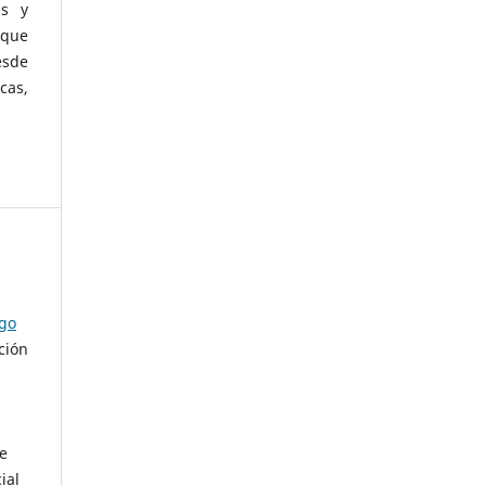
as y
 que
esde
cas,
ago
ción
de
ial