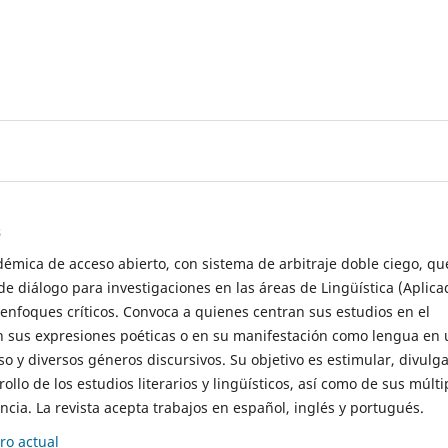
s
démica de acceso abierto, con sistema de arbitraje doble ciego, qu
de diálogo para investigaciones en las áreas de Lingüística (Aplica
 enfoques críticos. Convoca a quienes centran sus estudios en el
n sus expresiones poéticas o en su manifestación como lengua en 
so y diversos géneros discursivos. Su objetivo es estimular, divulga
rollo de los estudios literarios y lingüísticos, así como de sus múlti
cia. La revista acepta trabajos en español, inglés y portugués.
o actual