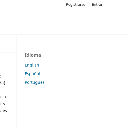
Registrarse
Entrar
Idioma
English
Español
e
Português
da)
uso
r y
ples