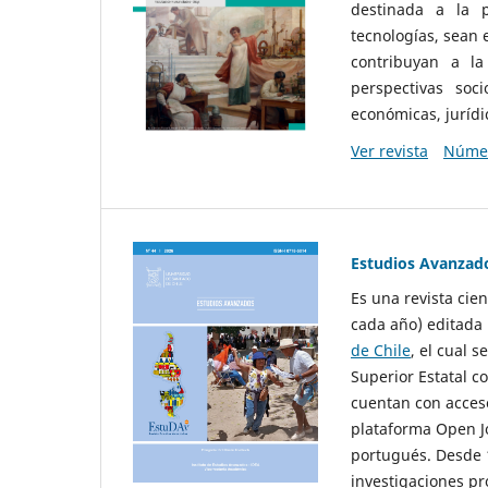
destinada a la p
tecnologías, sean
contribuyan a la
perspectivas socio
económicas, jurídic
Ver revista
Númer
Estudios Avanzad
Es una revista cie
cada año) editada 
de Chile
, el cual s
Superior Estatal co
cuentan con acceso
plataforma Open Jo
portugués. Desde 1
investigaciones pr