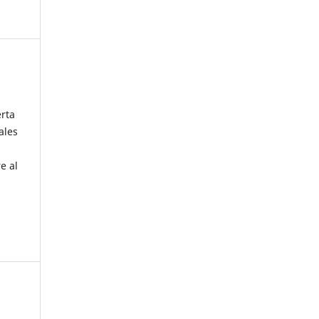
erta
ales
e al