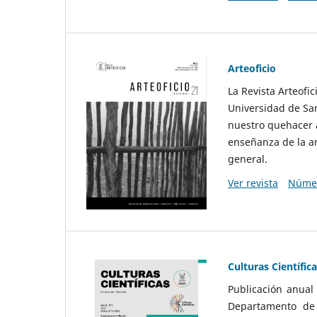
Arteoficio
La Revista Arteofi
Universidad de San
nuestro quehacer a
enseñanza de la ar
general.
Ver revista
Númer
Culturas Científic
Publicación anual
Departamento de F