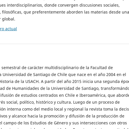
es interdisciplinarios, donde convergen discusiones sociales,
cas, filosóficas, que preferentemente aborden las materias desde un
 global.
o actual
 semestral de carácter multidisciplinario de la Facultad de
 Universidad de Santiago de Chile que nace en el año 2004 en el
storia de la USACH. A partir del año 2015 inicia una segunda épo
ultad de Humanidades de la Universidad de Santiago, transformánd
ifusión de estudios centrados en Chile e Iberoamérica, que abord
s social, político, histórico y cultura. Luego de un proceso de
ión interna como del medio local y regional la revista toma la deci
tivos y alcance hacia la promoción y difusión de la producción de
l campo de los Estudios de Género y sus intersecciones con otros