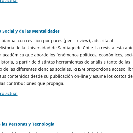
o actual
a Social y de las Mentalidades
 bianual con revisión por pares (peer review), adscrita al
storia de la Universidad de Santiago de Chile. La revista esta abi
n académica que aborde los fenómenos políticos, económicos, soci
historia, a partir de distintas herramientas de análisis tanto de las
e las diferentes ciencias sociales. RHSM proporciona acceso libr
sus contenidos desde su publicación on-line y asume los costos de
las contribuciones que propaga.
o actual
e las Personas y Tecnología