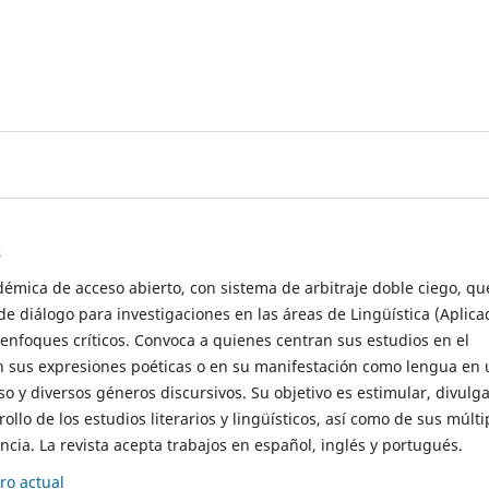
s
démica de acceso abierto, con sistema de arbitraje doble ciego, qu
de diálogo para investigaciones en las áreas de Lingüística (Aplica
 enfoques críticos. Convoca a quienes centran sus estudios en el
n sus expresiones poéticas o en su manifestación como lengua en 
so y diversos géneros discursivos. Su objetivo es estimular, divulga
rollo de los estudios literarios y lingüísticos, así como de sus múlti
cia. La revista acepta trabajos en español, inglés y portugués.
o actual