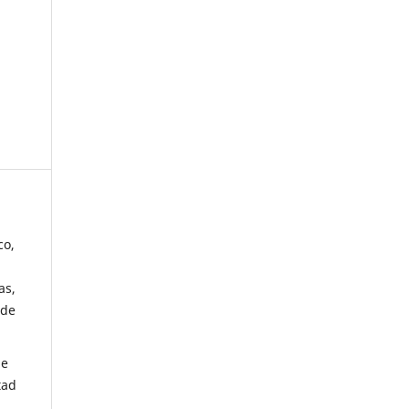
co,
as,
 de
de
tad