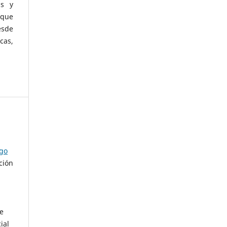
as y
 que
esde
cas,
ago
ción
de
ial