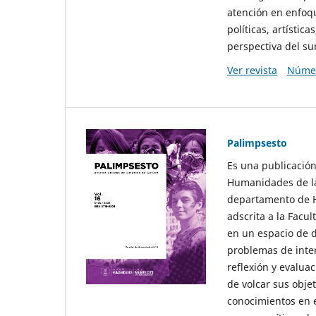
atención en enfoqu
políticas, artísti
perspectiva del sur
Ver revista
Númer
Palimpsesto
Es una publicación
Humanidades de la
departamento de Hi
adscrita a la Fac
en un espacio de d
problemas de interé
reflexión y evaluac
de volcar sus obje
conocimientos en e