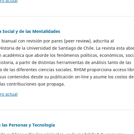
o actual
a Social y de las Mentalidades
 bianual con revisión por pares (peer review), adscrita al
storia de la Universidad de Santiago de Chile. La revista esta abi
n académica que aborde los fenómenos políticos, económicos, soci
historia, a partir de distintas herramientas de análisis tanto de las
e las diferentes ciencias sociales. RHSM proporciona acceso libr
sus contenidos desde su publicación on-line y asume los costos de
las contribuciones que propaga.
o actual
e las Personas y Tecnología