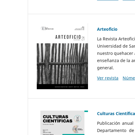
Arteoficio
La Revista Arteofi
Universidad de San
nuestro quehacer a
enseñanza de la ar
general.
Ver revista
Númer
Culturas Científic
Publicación anual
Departamento de F