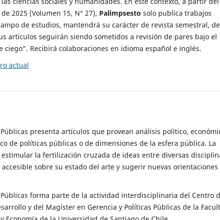
 las ciencias sociales y humanidades. En este contexto, a partir del
de 2025 (Volumen 15, N° 27),
Palimpsesto
solo publica trabajos
campo de estudios, mantendrá su carácter de revista semestral, de
sus artículos seguirán siendo sometidos a revisión de pares bajo el
ciego”. Recibirá colaboraciones en idioma español e inglés.
o actual
s Públicas presenta artículos que provean análisis político, económi
ico de políticas públicas o de dimensiones de la esfera pública. La
estimular la fertilización cruzada de ideas entre diversas disciplin
 accesible sobre su estado del arte y sugerir nuevas orientaciones
s Públicas forma parte de la actividad interdisciplinaria del Centro 
esarrollo y del Magíster en Gerencia y Políticas Públicas de la Facul
y Economía de la Universidad de Santiago de Chile.