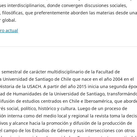
es interdisciplinarios, donde convergen discusiones sociales,
cas, filosóficas, que preferentemente aborden las materias desde un
 global.
o actual
 semestral de carácter multidisciplinario de la Facultad de
 Universidad de Santiago de Chile que nace en el año 2004 en el
storia de la USACH. A partir del año 2015 inicia una segunda épo
ultad de Humanidades de la Universidad de Santiago, transformánd
ifusión de estudios centrados en Chile e Iberoamérica, que abord
s social, político, histórico y cultura. Luego de un proceso de
ión interna como del medio local y regional la revista toma la deci
tivos y alcance hacia la promoción y difusión de la producción de
l campo de los Estudios de Género y sus intersecciones con otros