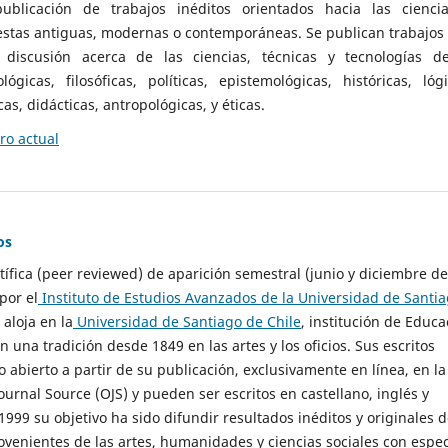
ublicación de trabajos inéditos orientados hacia las cienci
 estas antiguas, modernas o contemporáneas. Se publican trabajos
 discusión acerca de las ciencias, técnicas y tecnologías d
lógicas, filosóficas, políticas, epistemológicas, históricas, lógi
as, didácticas, antropológicas, y éticas.
o actual
os
ntífica (peer reviewed) de aparición semestral (junio y diciembre de
por el
Instituto de Estudios Avanzados de la Universidad de Santi
e aloja en la
Universidad de Santiago de Chile
, institución de Educa
n una tradición desde 1849 en las artes y los oficios. Sus escritos
 abierto a partir de su publicación, exclusivamente en línea, en la
urnal Source (OJS) y pueden ser escritos en castellano, inglés y
999 su objetivo ha sido difundir resultados inéditos y originales 
ovenientes de las artes, humanidades y ciencias sociales con espec