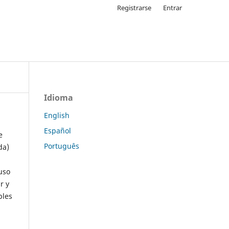
Registrarse
Entrar
Idioma
English
Español
e
Português
da)
uso
r y
ples