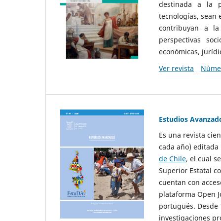
destinada a la p
tecnologías, sean
contribuyan a la
perspectivas socio
económicas, jurídic
Ver revista
Númer
Estudios Avanzad
Es una revista cie
cada año) editada 
de Chile
, el cual s
Superior Estatal co
cuentan con acceso
plataforma Open Jo
portugués. Desde 1
investigaciones pr