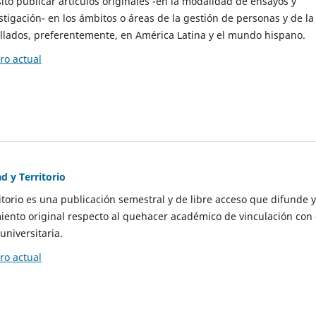
to publicar artículos originales -en la modalidad de ensayos y
stigación- en los ámbitos o áreas de la gestión de personas y de la
llados, preferentemente, en América Latina y el mundo hispano.
o actual
d y Territorio
itorio es una publicación semestral y de libre acceso que difunde y
ento original respecto al quehacer académico de vinculación con 
universitaria.
o actual