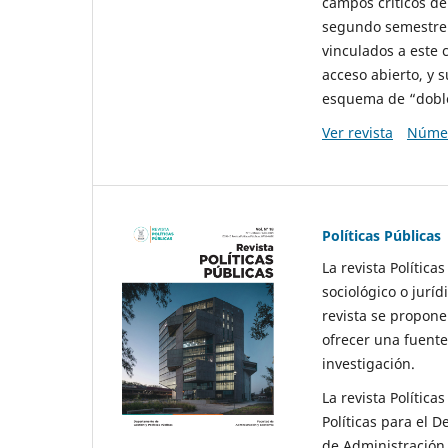
campos críticos de
segundo semestre 
vinculados a este 
acceso abierto, y 
esquema de “doble 
Ver revista
Númer
Políticas Públicas
La revista Política
sociológico o juríd
revista se propone 
ofrecer una fuente
investigación.
La revista Política
Políticas para el D
de Administración 