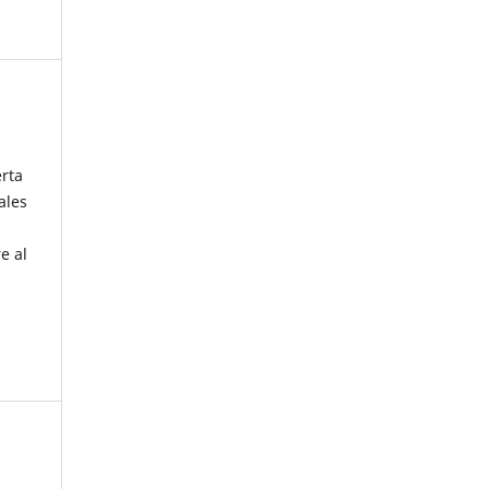
erta
ales
e al