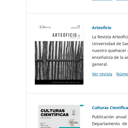
Arteoficio
La Revista Arteofi
Universidad de San
nuestro quehacer a
enseñanza de la ar
general.
Ver revista
Númer
Culturas Científic
Publicación anual
Departamento de F