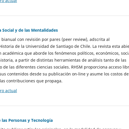
o actual
a Social y de las Mentalidades
 bianual con revisión por pares (peer review), adscrita al
storia de la Universidad de Santiago de Chile. La revista esta abi
n académica que aborde los fenómenos políticos, económicos, soci
historia, a partir de distintas herramientas de análisis tanto de las
e las diferentes ciencias sociales. RHSM proporciona acceso libr
sus contenidos desde su publicación on-line y asume los costos de
las contribuciones que propaga.
o actual
e las Personas y Tecnología