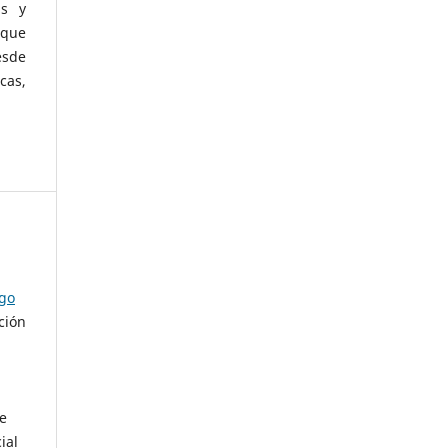
as y
 que
esde
cas,
ago
ción
de
ial