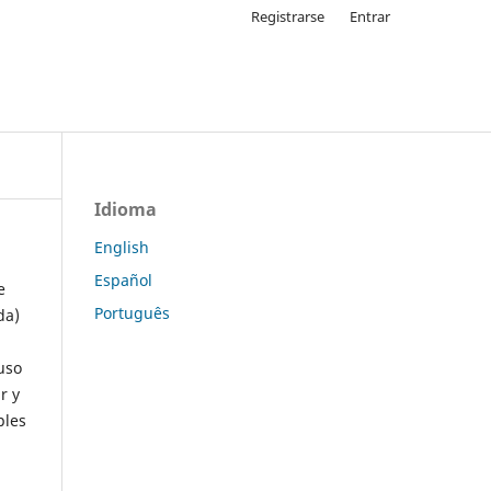
Registrarse
Entrar
Idioma
English
Español
e
Português
da)
uso
r y
ples