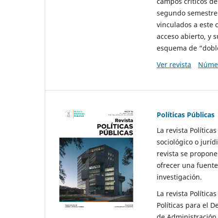
campos críticos de
segundo semestre 
vinculados a este 
acceso abierto, y 
esquema de “doble 
Ver revista
Númer
Políticas Públicas
La revista Política
sociológico o juríd
revista se propone 
ofrecer una fuente
investigación.
La revista Política
Políticas para el D
de Administración 