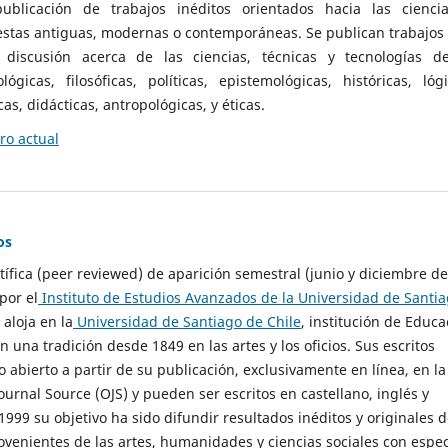
ublicación de trabajos inéditos orientados hacia las cienci
 estas antiguas, modernas o contemporáneas. Se publican trabajos
 discusión acerca de las ciencias, técnicas y tecnologías d
lógicas, filosóficas, políticas, epistemológicas, históricas, lógi
as, didácticas, antropológicas, y éticas.
o actual
os
ntífica (peer reviewed) de aparición semestral (junio y diciembre de
por el
Instituto de Estudios Avanzados de la Universidad de Santi
e aloja en la
Universidad de Santiago de Chile
, institución de Educa
n una tradición desde 1849 en las artes y los oficios. Sus escritos
 abierto a partir de su publicación, exclusivamente en línea, en la
urnal Source (OJS) y pueden ser escritos en castellano, inglés y
999 su objetivo ha sido difundir resultados inéditos y originales 
ovenientes de las artes, humanidades y ciencias sociales con espec