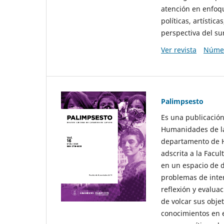
atención en enfoqu
políticas, artísti
perspectiva del sur
Ver revista
Númer
Palimpsesto
Es una publicación
Humanidades de la
departamento de Hi
adscrita a la Fac
en un espacio de d
problemas de interé
reflexión y evaluac
de volcar sus obje
conocimientos en e