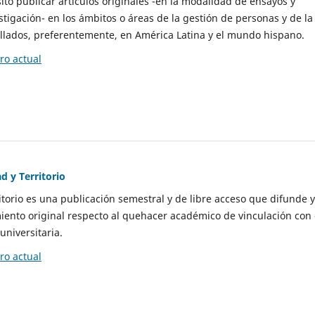
to publicar artículos originales -en la modalidad de ensayos y
stigación- en los ámbitos o áreas de la gestión de personas y de la
llados, preferentemente, en América Latina y el mundo hispano.
o actual
d y Territorio
itorio es una publicación semestral y de libre acceso que difunde y
ento original respecto al quehacer académico de vinculación con 
universitaria.
o actual