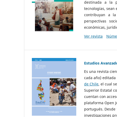
destinada a la p
tecnologías, sean
contribuyan a la
perspectivas socio
económicas, jurídic
Ver revista
Númer
Estudios Avanzad
Es una revista cie
cada año) editada 
de Chile
, el cual s
Superior Estatal co
cuentan con acceso
plataforma Open Jo
portugués. Desde 1
investigaciones pr