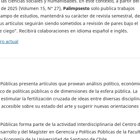
 las ciencias sociales y humanidades. En este contexto, a partir del
de 2025 (Volumen 15, N° 27),
Palimpsesto
solo publica trabajos
campo de estudios, mantendrá su carácter de revista semestral, de
sus artículos seguirán siendo sometidos a revisión de pares bajo el
ciego”. Recibirá colaboraciones en idioma español e inglés.
o actual
s Públicas presenta artículos que provean análisis político, económi
ico de políticas públicas o de dimensiones de la esfera pública. La
estimular la fertilización cruzada de ideas entre diversas disciplin
 accesible sobre su estado del arte y sugerir nuevas orientaciones
s Públicas forma parte de la actividad interdisciplinaria del Centro 
esarrollo y del Magíster en Gerencia y Políticas Públicas de la Facul
y Economía de la Universidad de Santiago de Chile.