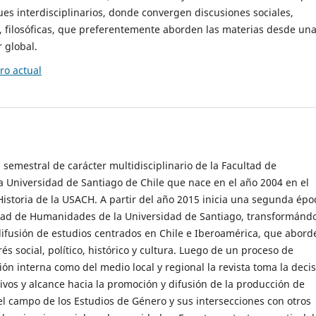
es interdisciplinarios, donde convergen discusiones sociales,
cas, filosóficas, que preferentemente aborden las materias desde un
 global.
o actual
 semestral de carácter multidisciplinario de la Facultad de
 Universidad de Santiago de Chile que nace en el año 2004 en el
storia de la USACH. A partir del año 2015 inicia una segunda épo
ultad de Humanidades de la Universidad de Santiago, transformánd
ifusión de estudios centrados en Chile e Iberoamérica, que abord
s social, político, histórico y cultura. Luego de un proceso de
ión interna como del medio local y regional la revista toma la deci
tivos y alcance hacia la promoción y difusión de la producción de
l campo de los Estudios de Género y sus intersecciones con otros