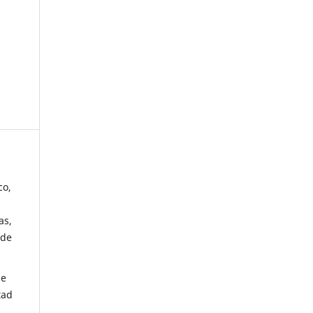
co,
as,
 de
de
tad