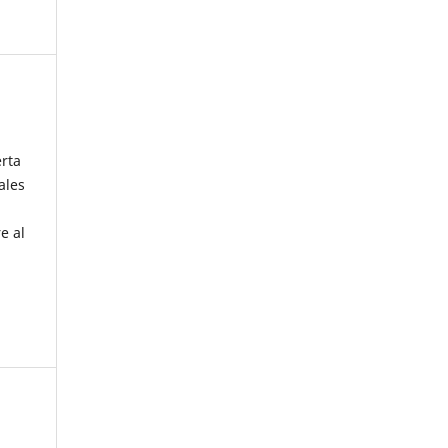
erta
ales
e al