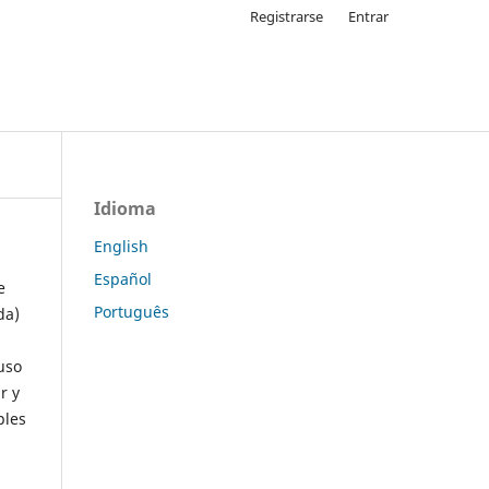
Registrarse
Entrar
Idioma
English
Español
e
Português
da)
uso
r y
ples