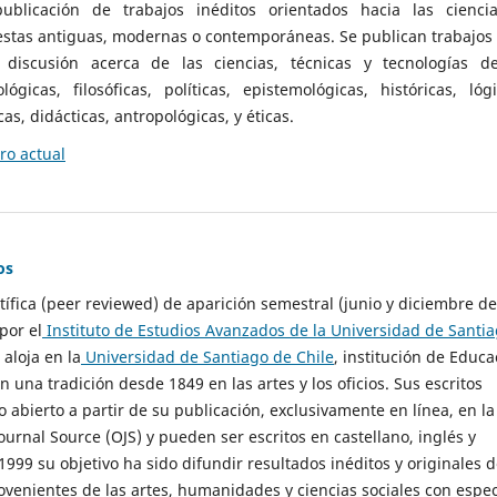
ublicación de trabajos inéditos orientados hacia las cienci
 estas antiguas, modernas o contemporáneas. Se publican trabajos
 discusión acerca de las ciencias, técnicas y tecnologías d
lógicas, filosóficas, políticas, epistemológicas, históricas, lógi
as, didácticas, antropológicas, y éticas.
o actual
os
ntífica (peer reviewed) de aparición semestral (junio y diciembre de
por el
Instituto de Estudios Avanzados de la Universidad de Santi
e aloja en la
Universidad de Santiago de Chile
, institución de Educa
n una tradición desde 1849 en las artes y los oficios. Sus escritos
 abierto a partir de su publicación, exclusivamente en línea, en la
urnal Source (OJS) y pueden ser escritos en castellano, inglés y
999 su objetivo ha sido difundir resultados inéditos y originales 
ovenientes de las artes, humanidades y ciencias sociales con espec