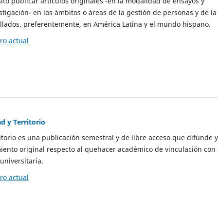
to publicar artículos originales -en la modalidad de ensayos y
stigación- en los ámbitos o áreas de la gestión de personas y de la
llados, preferentemente, en América Latina y el mundo hispano.
o actual
d y Territorio
itorio es una publicación semestral y de libre acceso que difunde y
ento original respecto al quehacer académico de vinculación con 
universitaria.
o actual