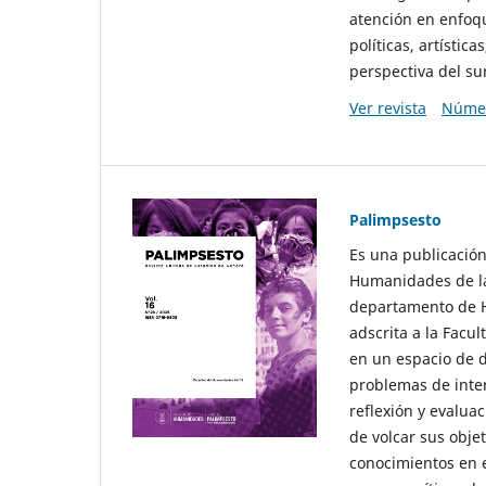
atención en enfoqu
políticas, artísti
perspectiva del sur
Ver revista
Númer
Palimpsesto
Es una publicación
Humanidades de la
departamento de Hi
adscrita a la Fac
en un espacio de d
problemas de interé
reflexión y evaluac
de volcar sus obje
conocimientos en e