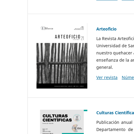
Arteoficio
La Revista Arteofi
Universidad de San
nuestro quehacer a
enseñanza de la ar
general.
Ver revista
Númer
Culturas Científic
Publicación anual
Departamento de F