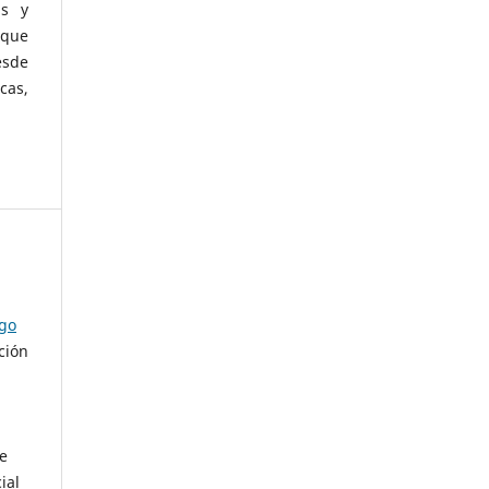
as y
 que
esde
cas,
ago
ción
de
ial