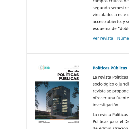
campos críticos de
segundo semestre 
vinculados a este 
acceso abierto, y 
esquema de “doble 
Ver revista
Númer
Políticas Públicas
La revista Política
sociológico o juríd
revista se propone 
ofrecer una fuente
investigación.
La revista Política
Políticas para el D
de Administración 