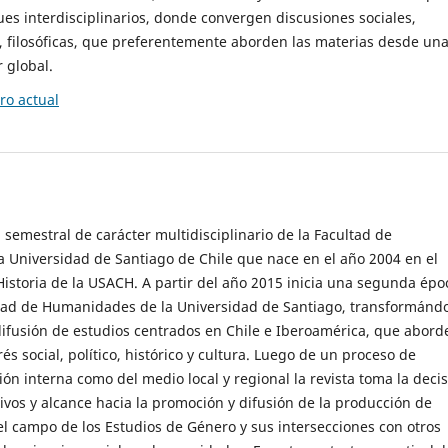
es interdisciplinarios, donde convergen discusiones sociales,
cas, filosóficas, que preferentemente aborden las materias desde un
 global.
o actual
 semestral de carácter multidisciplinario de la Facultad de
 Universidad de Santiago de Chile que nace en el año 2004 en el
storia de la USACH. A partir del año 2015 inicia una segunda épo
ultad de Humanidades de la Universidad de Santiago, transformánd
ifusión de estudios centrados en Chile e Iberoamérica, que abord
s social, político, histórico y cultura. Luego de un proceso de
ión interna como del medio local y regional la revista toma la deci
tivos y alcance hacia la promoción y difusión de la producción de
l campo de los Estudios de Género y sus intersecciones con otros