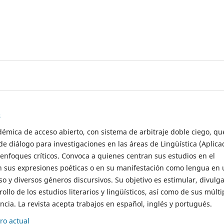
s
démica de acceso abierto, con sistema de arbitraje doble ciego, qu
de diálogo para investigaciones en las áreas de Lingüística (Aplica
 enfoques críticos. Convoca a quienes centran sus estudios en el
n sus expresiones poéticas o en su manifestación como lengua en 
so y diversos géneros discursivos. Su objetivo es estimular, divulga
rollo de los estudios literarios y lingüísticos, así como de sus múlti
cia. La revista acepta trabajos en español, inglés y portugués.
o actual