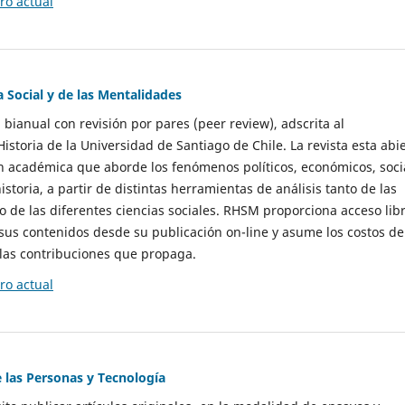
o actual
a Social y de las Mentalidades
 bianual con revisión por pares (peer review), adscrita al
storia de la Universidad de Santiago de Chile. La revista esta abi
n académica que aborde los fenómenos políticos, económicos, soci
historia, a partir de distintas herramientas de análisis tanto de las
e las diferentes ciencias sociales. RHSM proporciona acceso libr
sus contenidos desde su publicación on-line y asume los costos de
las contribuciones que propaga.
o actual
e las Personas y Tecnología