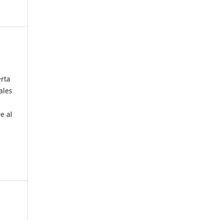
erta
ales
e al