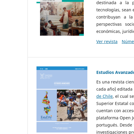
destinada a la p
tecnologías, sean
contribuyan a la
perspectivas socio
económicas, jurídic
Ver revista
Númer
Estudios Avanzad
Es una revista cie
cada año) editada 
de Chile
, el cual s
Superior Estatal co
cuentan con acceso
plataforma Open Jo
portugués. Desde 1
investigaciones pr