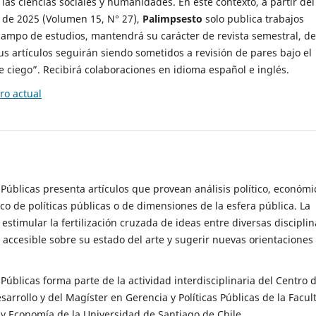
 las ciencias sociales y humanidades. En este contexto, a partir del
de 2025 (Volumen 15, N° 27),
Palimpsesto
solo publica trabajos
campo de estudios, mantendrá su carácter de revista semestral, de
sus artículos seguirán siendo sometidos a revisión de pares bajo el
ciego”. Recibirá colaboraciones en idioma español e inglés.
o actual
s Públicas presenta artículos que provean análisis político, económi
ico de políticas públicas o de dimensiones de la esfera pública. La
estimular la fertilización cruzada de ideas entre diversas disciplin
 accesible sobre su estado del arte y sugerir nuevas orientaciones
s Públicas forma parte de la actividad interdisciplinaria del Centro 
esarrollo y del Magíster en Gerencia y Políticas Públicas de la Facul
y Economía de la Universidad de Santiago de Chile.