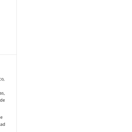
co,
as,
 de
de
tad