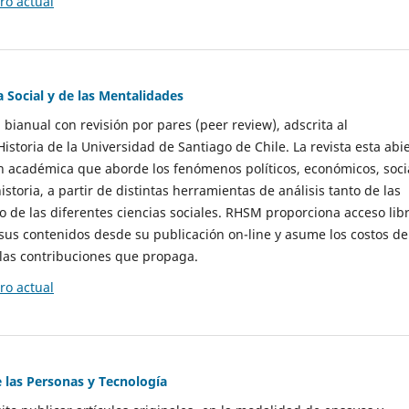
o actual
a Social y de las Mentalidades
 bianual con revisión por pares (peer review), adscrita al
storia de la Universidad de Santiago de Chile. La revista esta abi
n académica que aborde los fenómenos políticos, económicos, soci
historia, a partir de distintas herramientas de análisis tanto de las
e las diferentes ciencias sociales. RHSM proporciona acceso libr
sus contenidos desde su publicación on-line y asume los costos de
las contribuciones que propaga.
o actual
e las Personas y Tecnología