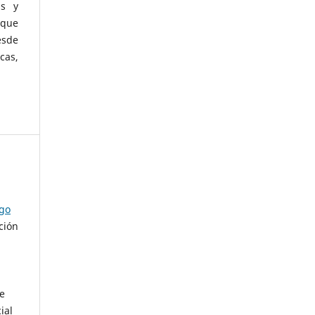
as y
 que
esde
cas,
ago
ción
de
ial