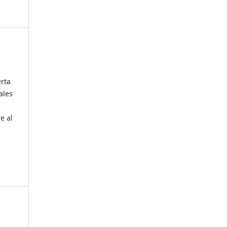
erta
ales
e al