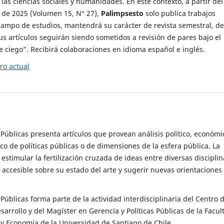
 las ciencias sociales y humanidades. En este contexto, a partir del
de 2025 (Volumen 15, N° 27),
Palimpsesto
solo publica trabajos
campo de estudios, mantendrá su carácter de revista semestral, de
sus artículos seguirán siendo sometidos a revisión de pares bajo el
ciego”. Recibirá colaboraciones en idioma español e inglés.
o actual
s Públicas presenta artículos que provean análisis político, económi
ico de políticas públicas o de dimensiones de la esfera pública. La
estimular la fertilización cruzada de ideas entre diversas disciplin
 accesible sobre su estado del arte y sugerir nuevas orientaciones
s Públicas forma parte de la actividad interdisciplinaria del Centro 
esarrollo y del Magíster en Gerencia y Políticas Públicas de la Facul
y Economía de la Universidad de Santiago de Chile.