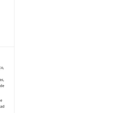
co,
as,
 de
de
tad