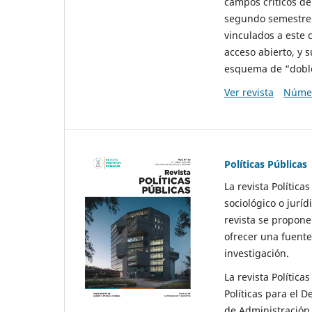
campos críticos de
segundo semestre 
vinculados a este 
acceso abierto, y 
esquema de “doble 
Ver revista
Númer
Políticas Públicas
La revista Política
sociológico o juríd
revista se propone 
ofrecer una fuente
investigación.
La revista Política
Políticas para el D
de Administración 