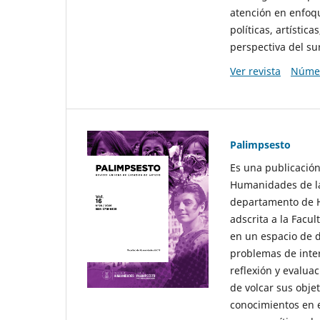
atención en enfoqu
políticas, artísti
perspectiva del sur
Ver revista
Númer
Palimpsesto
Es una publicación
Humanidades de la
departamento de Hi
adscrita a la Fac
en un espacio de d
problemas de interé
reflexión y evaluac
de volcar sus obje
conocimientos en e