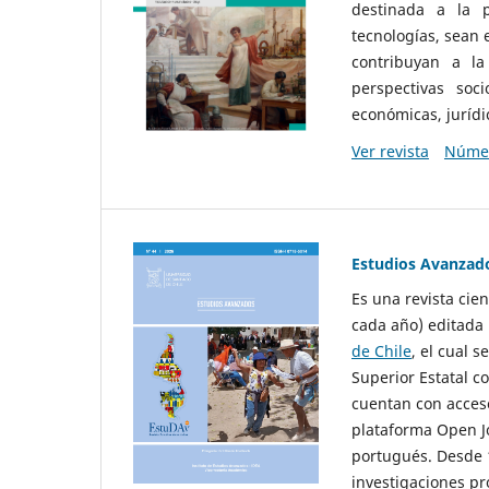
destinada a la p
tecnologías, sean
contribuyan a la
perspectivas socio
económicas, jurídic
Ver revista
Númer
Estudios Avanzad
Es una revista cie
cada año) editada 
de Chile
, el cual s
Superior Estatal co
cuentan con acceso
plataforma Open Jo
portugués. Desde 1
investigaciones pr