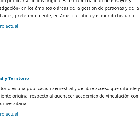
to publicar artículos originales -en la modalidad de ensayos y
stigación- en los ámbitos o áreas de la gestión de personas y de la
llados, preferentemente, en América Latina y el mundo hispano.
o actual
d y Territorio
itorio es una publicación semestral y de libre acceso que difunde y
ento original respecto al quehacer académico de vinculación con 
universitaria.
o actual