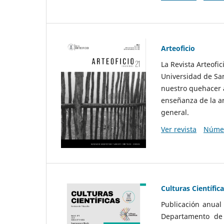
Arteoficio
La Revista Arteofi
Universidad de San
nuestro quehacer a
enseñanza de la ar
general.
Ver revista
Númer
Culturas Científic
Publicación anual
Departamento de F