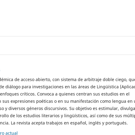
s
démica de acceso abierto, con sistema de arbitraje doble ciego, qu
de diálogo para investigaciones en las áreas de Lingüística (Aplica
 enfoques críticos. Convoca a quienes centran sus estudios en el
n sus expresiones poéticas o en su manifestación como lengua en 
so y diversos géneros discursivos. Su objetivo es estimular, divulga
rollo de los estudios literarios y lingüísticos, así como de sus múlti
cia. La revista acepta trabajos en español, inglés y portugués.
o actual