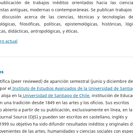
ublicación de trabajos inéditos orientados hacia las cienci
 estas antiguas, modernas o contemporáneas. Se publican trabajos
 discusión acerca de las ciencias, técnicas y tecnologías d
lógicas, filosóficas, políticas, epistemológicas, históricas, lógi
as, didácticas, antropológicas, y éticas.
o actual
os
ntífica (peer reviewed) de aparición semestral (junio y diciembre de
por el
Instituto de Estudios Avanzados de la Universidad de Santi
e aloja en la
Universidad de Santiago de Chile
, institución de Educa
n una tradición desde 1849 en las artes y los oficios. Sus escritos
 abierto a partir de su publicación, exclusivamente en línea, en la
urnal Source (OJS) y pueden ser escritos en castellano, inglés y
999 su objetivo ha sido difundir resultados inéditos y originales 
ovenientes de las artes, humanidades y ciencias sociales con espec