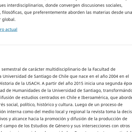
es interdisciplinarios, donde convergen discusiones sociales,
cas, filosóficas, que preferentemente aborden las materias desde un
 global.
o actual
 semestral de carácter multidisciplinario de la Facultad de
 Universidad de Santiago de Chile que nace en el año 2004 en el
storia de la USACH. A partir del año 2015 inicia una segunda épo
ultad de Humanidades de la Universidad de Santiago, transformánd
ifusión de estudios centrados en Chile e Iberoamérica, que abord
s social, político, histórico y cultura. Luego de un proceso de
ión interna como del medio local y regional la revista toma la deci
tivos y alcance hacia la promoción y difusión de la producción de
l campo de los Estudios de Género y sus intersecciones con otros