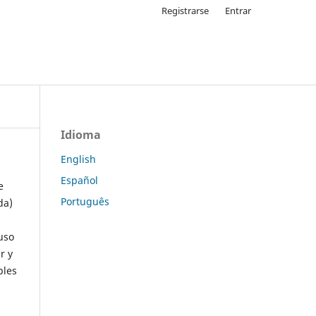
Registrarse
Entrar
Idioma
English
Español
e
Português
da)
uso
r y
ples