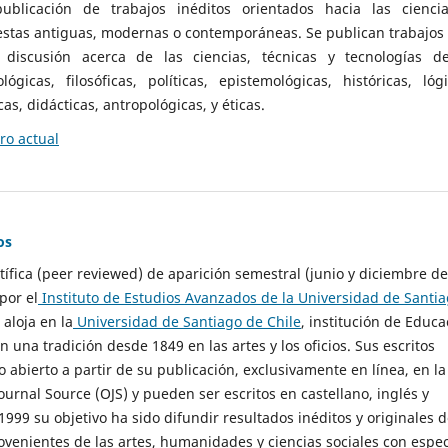
ublicación de trabajos inéditos orientados hacia las cienci
 estas antiguas, modernas o contemporáneas. Se publican trabajos
 discusión acerca de las ciencias, técnicas y tecnologías d
lógicas, filosóficas, políticas, epistemológicas, históricas, lógi
as, didácticas, antropológicas, y éticas.
o actual
os
ntífica (peer reviewed) de aparición semestral (junio y diciembre de
por el
Instituto de Estudios Avanzados de la Universidad de Santi
e aloja en la
Universidad de Santiago de Chile
, institución de Educa
n una tradición desde 1849 en las artes y los oficios. Sus escritos
 abierto a partir de su publicación, exclusivamente en línea, en la
urnal Source (OJS) y pueden ser escritos en castellano, inglés y
999 su objetivo ha sido difundir resultados inéditos y originales 
ovenientes de las artes, humanidades y ciencias sociales con espec