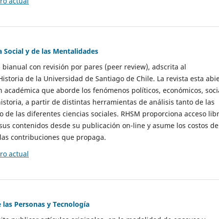
o actual
a Social y de las Mentalidades
 bianual con revisión por pares (peer review), adscrita al
storia de la Universidad de Santiago de Chile. La revista esta abi
n académica que aborde los fenómenos políticos, económicos, soci
historia, a partir de distintas herramientas de análisis tanto de las
e las diferentes ciencias sociales. RHSM proporciona acceso libr
sus contenidos desde su publicación on-line y asume los costos de
las contribuciones que propaga.
o actual
e las Personas y Tecnología