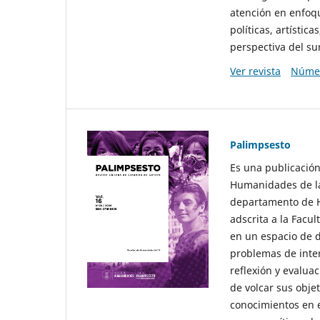
atención en enfoqu
políticas, artísti
perspectiva del sur
Ver revista
Númer
Palimpsesto
Es una publicación
Humanidades de la
departamento de Hi
adscrita a la Fac
en un espacio de d
problemas de interé
reflexión y evaluac
de volcar sus obje
conocimientos en e