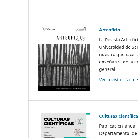
Arteoficio
La Revista Arteofi
Universidad de San
nuestro quehacer a
enseñanza de la ar
general.
Ver revista
Númer
Culturas Científic
Publicación anual
Departamento de F