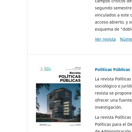
campos críticos de
segundo semestre 
vinculados a este 
acceso abierto, y 
esquema de “doble 
Ver revista
Númer
Políticas Públicas
La revista Política
sociológico o juríd
revista se propone 
ofrecer una fuente
investigación.
La revista Política
Políticas para el D
de Administración 