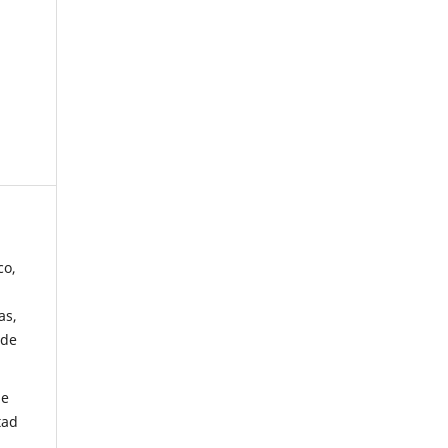
co,
as,
 de
de
tad