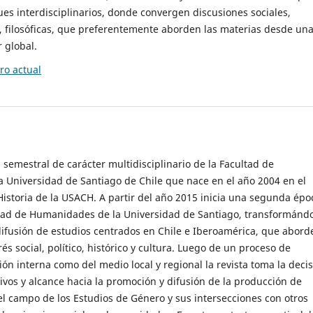
es interdisciplinarios, donde convergen discusiones sociales,
cas, filosóficas, que preferentemente aborden las materias desde un
 global.
o actual
 semestral de carácter multidisciplinario de la Facultad de
 Universidad de Santiago de Chile que nace en el año 2004 en el
storia de la USACH. A partir del año 2015 inicia una segunda épo
ultad de Humanidades de la Universidad de Santiago, transformánd
ifusión de estudios centrados en Chile e Iberoamérica, que abord
s social, político, histórico y cultura. Luego de un proceso de
ión interna como del medio local y regional la revista toma la deci
tivos y alcance hacia la promoción y difusión de la producción de
l campo de los Estudios de Género y sus intersecciones con otros