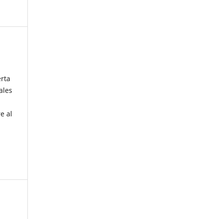
erta
ales
e al