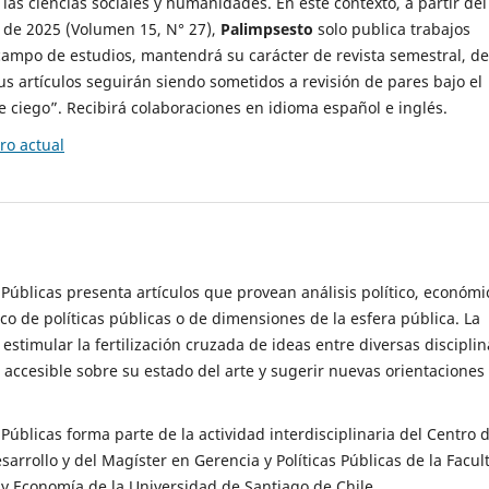
 las ciencias sociales y humanidades. En este contexto, a partir del
de 2025 (Volumen 15, N° 27),
Palimpsesto
solo publica trabajos
campo de estudios, mantendrá su carácter de revista semestral, de
sus artículos seguirán siendo sometidos a revisión de pares bajo el
ciego”. Recibirá colaboraciones en idioma español e inglés.
o actual
s Públicas presenta artículos que provean análisis político, económi
ico de políticas públicas o de dimensiones de la esfera pública. La
estimular la fertilización cruzada de ideas entre diversas disciplin
 accesible sobre su estado del arte y sugerir nuevas orientaciones
s Públicas forma parte de la actividad interdisciplinaria del Centro 
esarrollo y del Magíster en Gerencia y Políticas Públicas de la Facul
y Economía de la Universidad de Santiago de Chile.