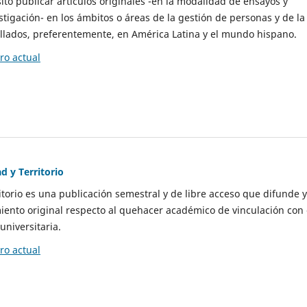
to publicar artículos originales -en la modalidad de ensayos y
stigación- en los ámbitos o áreas de la gestión de personas y de la
llados, preferentemente, en América Latina y el mundo hispano.
o actual
d y Territorio
itorio es una publicación semestral y de libre acceso que difunde y
ento original respecto al quehacer académico de vinculación con 
universitaria.
o actual