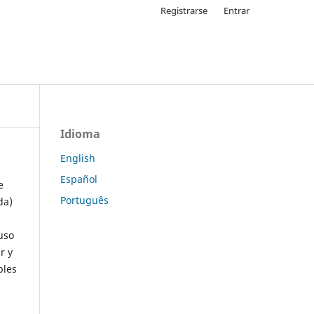
Registrarse
Entrar
Idioma
English
Español
e
Português
da)
uso
r y
ples