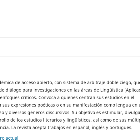
s
démica de acceso abierto, con sistema de arbitraje doble ciego, qu
de diálogo para investigaciones en las áreas de Lingüística (Aplica
 enfoques críticos. Convoca a quienes centran sus estudios en el
n sus expresiones poéticas o en su manifestación como lengua en 
so y diversos géneros discursivos. Su objetivo es estimular, divulga
rollo de los estudios literarios y lingüísticos, así como de sus múlti
cia. La revista acepta trabajos en español, inglés y portugués.
o actual