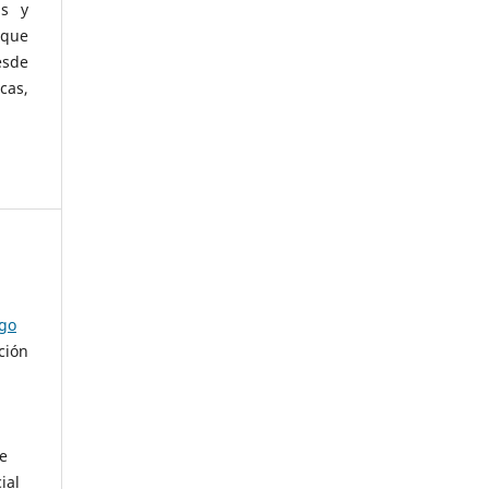
as y
 que
esde
cas,
ago
ción
de
ial