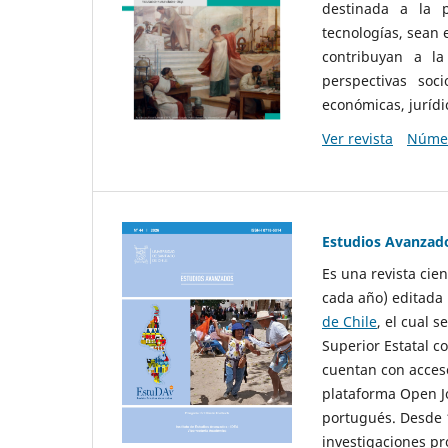
destinada a la p
tecnologías, sean
contribuyan a la
perspectivas socio
económicas, jurídic
Ver revista
Númer
Estudios Avanzad
Es una revista cie
cada año) editada 
de Chile
, el cual s
Superior Estatal co
cuentan con acceso
plataforma Open Jo
portugués. Desde 1
investigaciones pr