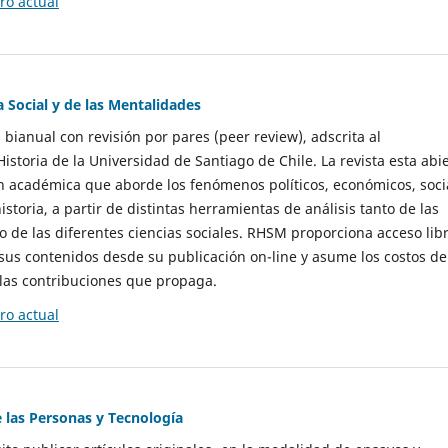
o actual
a Social y de las Mentalidades
 bianual con revisión por pares (peer review), adscrita al
storia de la Universidad de Santiago de Chile. La revista esta abi
n académica que aborde los fenómenos políticos, económicos, soci
historia, a partir de distintas herramientas de análisis tanto de las
e las diferentes ciencias sociales. RHSM proporciona acceso libr
sus contenidos desde su publicación on-line y asume los costos de
las contribuciones que propaga.
o actual
e las Personas y Tecnología