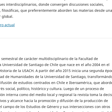
es interdisciplinarios, donde convergen discusiones sociales,
cas, filosóficas, que preferentemente aborden las materias desde un
 global.
o actual
 semestral de carácter multidisciplinario de la Facultad de
 Universidad de Santiago de Chile que nace en el año 2004 en el
storia de la USACH. A partir del año 2015 inicia una segunda épo
ultad de Humanidades de la Universidad de Santiago, transformánd
ifusión de estudios centrados en Chile e Iberoamérica, que abord
s social, político, histórico y cultura. Luego de un proceso de
ión interna como del medio local y regional la revista toma la deci
tivos y alcance hacia la promoción y difusión de la producción de
l campo de los Estudios de Género y sus intersecciones con otros