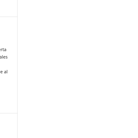
erta
ales
e al