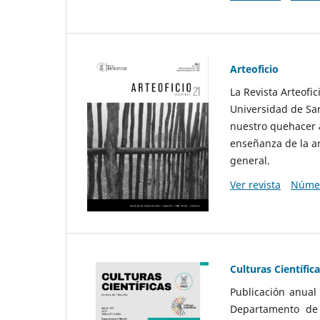
Arteoficio
La Revista Arteofi
Universidad de San
nuestro quehacer a
enseñanza de la ar
general.
Ver revista
Númer
Culturas Científic
Publicación anual
Departamento de F