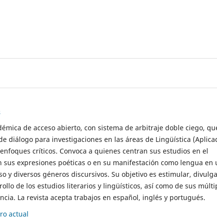
s
démica de acceso abierto, con sistema de arbitraje doble ciego, qu
de diálogo para investigaciones en las áreas de Lingüística (Aplica
 enfoques críticos. Convoca a quienes centran sus estudios en el
n sus expresiones poéticas o en su manifestación como lengua en 
so y diversos géneros discursivos. Su objetivo es estimular, divulga
rollo de los estudios literarios y lingüísticos, así como de sus múlti
cia. La revista acepta trabajos en español, inglés y portugués.
o actual