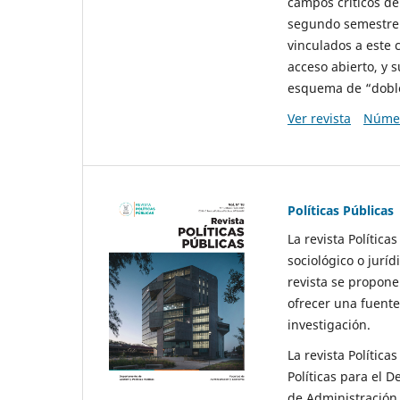
campos críticos de
segundo semestre 
vinculados a este 
acceso abierto, y 
esquema de “doble 
Ver revista
Númer
Políticas Públicas
La revista Política
sociológico o juríd
revista se propone 
ofrecer una fuente
investigación.
La revista Política
Políticas para el D
de Administración 