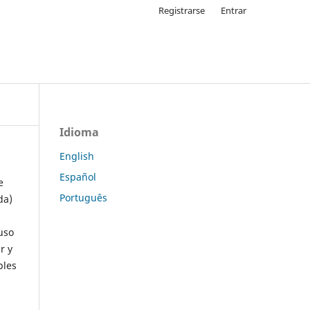
Registrarse
Entrar
Idioma
English
Español
e
Português
da)
uso
r y
ples