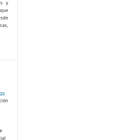
as y
 que
esde
cas,
ago
ción
de
ial