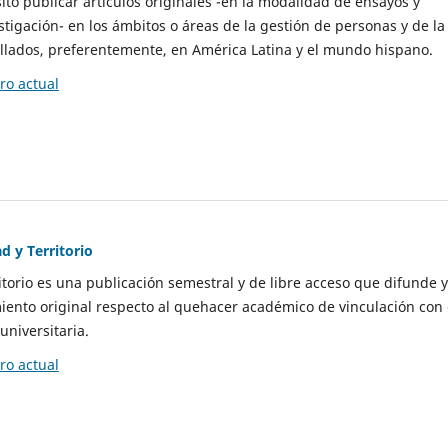
to publicar artículos originales -en la modalidad de ensayos y
stigación- en los ámbitos o áreas de la gestión de personas y de la
llados, preferentemente, en América Latina y el mundo hispano.
o actual
d y Territorio
itorio es una publicación semestral y de libre acceso que difunde y
ento original respecto al quehacer académico de vinculación con 
universitaria.
o actual