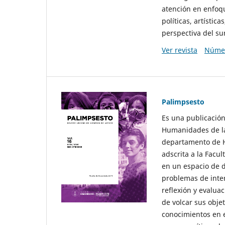
atención en enfoqu
políticas, artísti
perspectiva del sur
Ver revista
Númer
Palimpsesto
Es una publicación
Humanidades de la
departamento de Hi
adscrita a la Fac
en un espacio de d
problemas de interé
reflexión y evaluac
de volcar sus obje
conocimientos en e