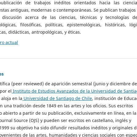
ublicación de trabajos inéditos orientados hacia las cienci
 estas antiguas, modernas o contemporáneas. Se publican trabajos
 discusión acerca de las ciencias, técnicas y tecnologías d
lógicas, filosóficas, políticas, epistemológicas, históricas, lógi
as, didácticas, antropológicas, y éticas.
o actual
os
ntífica (peer reviewed) de aparición semestral (junio y diciembre de
por el
Instituto de Estudios Avanzados de la Universidad de Santi
e aloja en la
Universidad de Santiago de Chile
, institución de Educa
n una tradición desde 1849 en las artes y los oficios. Sus escritos
 abierto a partir de su publicación, exclusivamente en línea, en la
urnal Source (OJS) y pueden ser escritos en castellano, inglés y
999 su objetivo ha sido difundir resultados inéditos y originales 
ovenientes de las artes, humanidades y ciencias sociales con espec