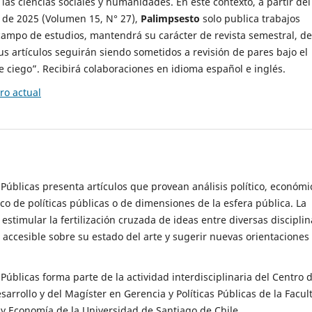
 las ciencias sociales y humanidades. En este contexto, a partir del
de 2025 (Volumen 15, N° 27),
Palimpsesto
solo publica trabajos
campo de estudios, mantendrá su carácter de revista semestral, de
sus artículos seguirán siendo sometidos a revisión de pares bajo el
ciego”. Recibirá colaboraciones en idioma español e inglés.
o actual
s Públicas presenta artículos que provean análisis político, económi
ico de políticas públicas o de dimensiones de la esfera pública. La
estimular la fertilización cruzada de ideas entre diversas disciplin
 accesible sobre su estado del arte y sugerir nuevas orientaciones
s Públicas forma parte de la actividad interdisciplinaria del Centro 
esarrollo y del Magíster en Gerencia y Políticas Públicas de la Facul
y Economía de la Universidad de Santiago de Chile.