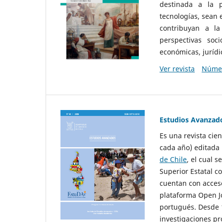
destinada a la p
tecnologías, sean
contribuyan a la
perspectivas socio
económicas, jurídic
Ver revista
Númer
Estudios Avanzad
Es una revista cie
cada año) editada 
de Chile
, el cual s
Superior Estatal co
cuentan con acceso
plataforma Open Jo
portugués. Desde 1
investigaciones pr