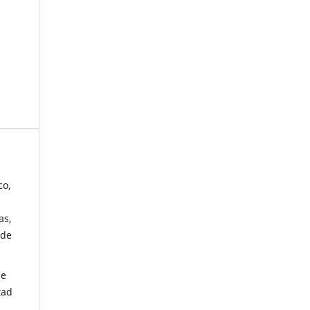
co,
as,
 de
de
tad