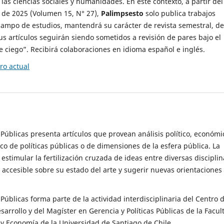
 las ciencias sociales y humanidades. En este contexto, a partir del
de 2025 (Volumen 15, N° 27),
Palimpsesto
solo publica trabajos
campo de estudios, mantendrá su carácter de revista semestral, de
sus artículos seguirán siendo sometidos a revisión de pares bajo el
ciego”. Recibirá colaboraciones en idioma español e inglés.
o actual
s Públicas presenta artículos que provean análisis político, económi
ico de políticas públicas o de dimensiones de la esfera pública. La
estimular la fertilización cruzada de ideas entre diversas disciplin
 accesible sobre su estado del arte y sugerir nuevas orientaciones
s Públicas forma parte de la actividad interdisciplinaria del Centro 
esarrollo y del Magíster en Gerencia y Políticas Públicas de la Facul
y Economía de la Universidad de Santiago de Chile.