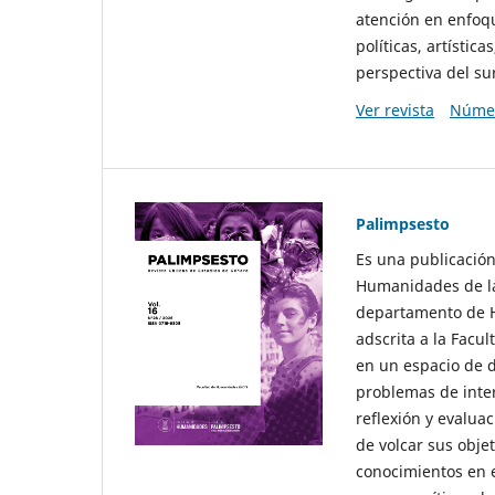
atención en enfoqu
políticas, artísti
perspectiva del sur
Ver revista
Númer
Palimpsesto
Es una publicación
Humanidades de la
departamento de Hi
adscrita a la Fac
en un espacio de d
problemas de interé
reflexión y evaluac
de volcar sus obje
conocimientos en e