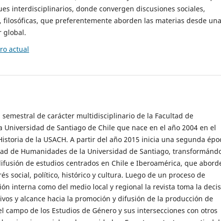
es interdisciplinarios, donde convergen discusiones sociales,
cas, filosóficas, que preferentemente aborden las materias desde un
 global.
o actual
 semestral de carácter multidisciplinario de la Facultad de
 Universidad de Santiago de Chile que nace en el año 2004 en el
storia de la USACH. A partir del año 2015 inicia una segunda épo
ultad de Humanidades de la Universidad de Santiago, transformánd
ifusión de estudios centrados en Chile e Iberoamérica, que abord
s social, político, histórico y cultura. Luego de un proceso de
ión interna como del medio local y regional la revista toma la deci
tivos y alcance hacia la promoción y difusión de la producción de
l campo de los Estudios de Género y sus intersecciones con otros