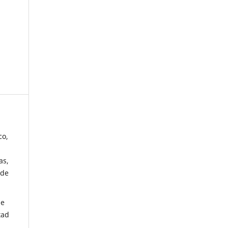
co,
as,
 de
de
tad