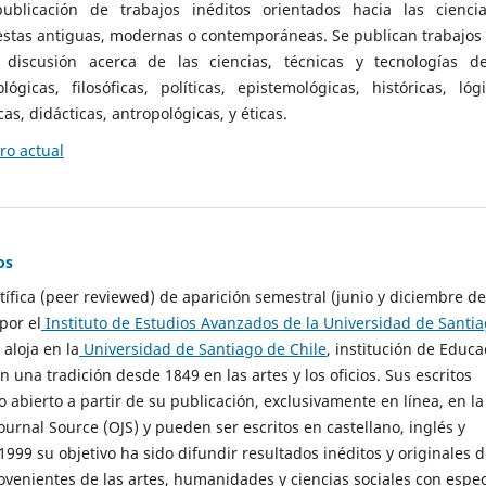
ublicación de trabajos inéditos orientados hacia las cienci
 estas antiguas, modernas o contemporáneas. Se publican trabajos
 discusión acerca de las ciencias, técnicas y tecnologías d
lógicas, filosóficas, políticas, epistemológicas, históricas, lógi
as, didácticas, antropológicas, y éticas.
o actual
os
ntífica (peer reviewed) de aparición semestral (junio y diciembre de
por el
Instituto de Estudios Avanzados de la Universidad de Santi
e aloja en la
Universidad de Santiago de Chile
, institución de Educa
n una tradición desde 1849 en las artes y los oficios. Sus escritos
 abierto a partir de su publicación, exclusivamente en línea, en la
urnal Source (OJS) y pueden ser escritos en castellano, inglés y
999 su objetivo ha sido difundir resultados inéditos y originales 
ovenientes de las artes, humanidades y ciencias sociales con espec