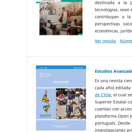
destinada a la p
tecnologías, sean
contribuyan a la
perspectivas socio
económicas, jurídic
Ver revista
Númer
Estudios Avanzad
Es una revista cie
cada año) editada 
de Chile
, el cual s
Superior Estatal co
cuentan con acceso
plataforma Open Jo
portugués. Desde 1
investigaciones pr