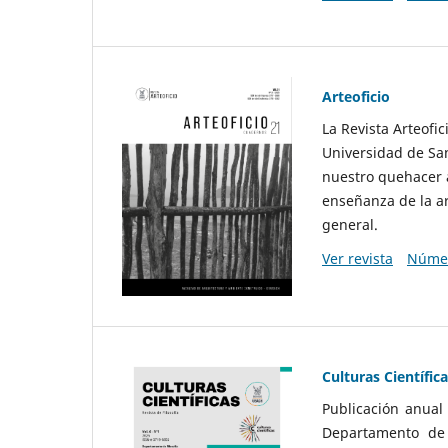
Arteoficio
La Revista Arteofi
Universidad de San
nuestro quehacer a
enseñanza de la ar
general.
Ver revista
Númer
Culturas Científic
Publicación anual
Departamento de F