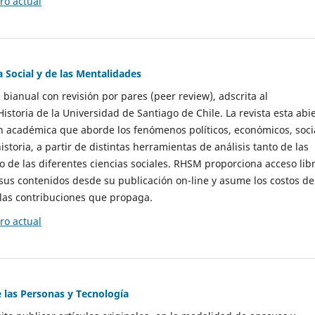
o actual
a Social y de las Mentalidades
 bianual con revisión por pares (peer review), adscrita al
storia de la Universidad de Santiago de Chile. La revista esta abi
n académica que aborde los fenómenos políticos, económicos, soci
historia, a partir de distintas herramientas de análisis tanto de las
e las diferentes ciencias sociales. RHSM proporciona acceso libr
sus contenidos desde su publicación on-line y asume los costos de
las contribuciones que propaga.
o actual
e las Personas y Tecnología