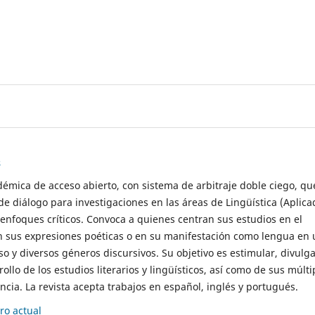
s
démica de acceso abierto, con sistema de arbitraje doble ciego, qu
de diálogo para investigaciones en las áreas de Lingüística (Aplica
 enfoques críticos. Convoca a quienes centran sus estudios en el
n sus expresiones poéticas o en su manifestación como lengua en 
so y diversos géneros discursivos. Su objetivo es estimular, divulga
rollo de los estudios literarios y lingüísticos, así como de sus múlti
cia. La revista acepta trabajos en español, inglés y portugués.
o actual