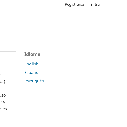
Registrarse
Entrar
Idioma
English
Español
e
Português
da)
uso
r y
ples