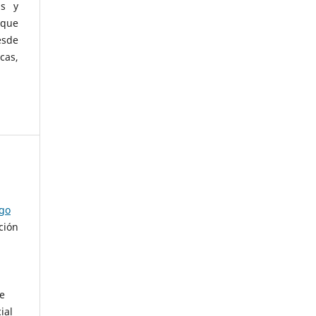
as y
 que
esde
cas,
ago
ción
de
ial