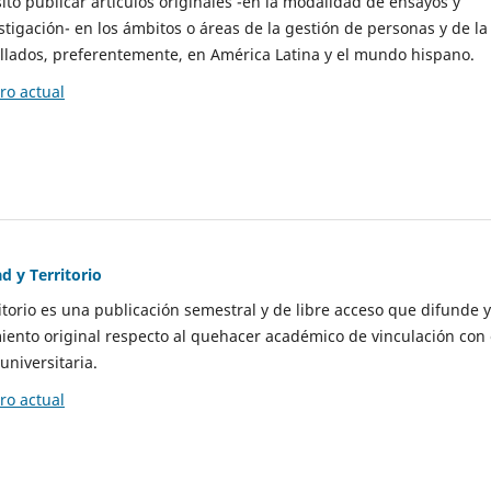
to publicar artículos originales -en la modalidad de ensayos y
stigación- en los ámbitos o áreas de la gestión de personas y de la
llados, preferentemente, en América Latina y el mundo hispano.
o actual
d y Territorio
itorio es una publicación semestral y de libre acceso que difunde y
ento original respecto al quehacer académico de vinculación con 
universitaria.
o actual