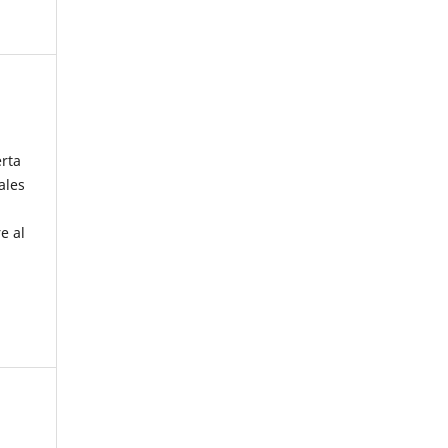
erta
ales
e al