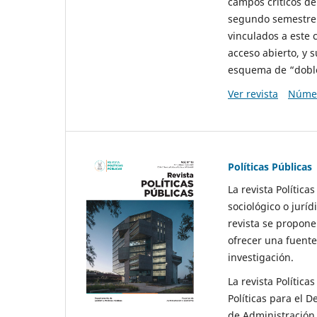
campos críticos de
segundo semestre 
vinculados a este 
acceso abierto, y 
esquema de “doble 
Ver revista
Númer
Políticas Públicas
La revista Política
sociológico o juríd
revista se propone 
ofrecer una fuente
investigación.
La revista Política
Políticas para el D
de Administración 