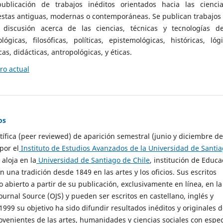
ublicación de trabajos inéditos orientados hacia las cienci
 estas antiguas, modernas o contemporáneas. Se publican trabajos
 discusión acerca de las ciencias, técnicas y tecnologías d
lógicas, filosóficas, políticas, epistemológicas, históricas, lógi
as, didácticas, antropológicas, y éticas.
o actual
os
ntífica (peer reviewed) de aparición semestral (junio y diciembre de
por el
Instituto de Estudios Avanzados de la Universidad de Santi
e aloja en la
Universidad de Santiago de Chile
, institución de Educa
n una tradición desde 1849 en las artes y los oficios. Sus escritos
 abierto a partir de su publicación, exclusivamente en línea, en la
urnal Source (OJS) y pueden ser escritos en castellano, inglés y
999 su objetivo ha sido difundir resultados inéditos y originales 
ovenientes de las artes, humanidades y ciencias sociales con espec