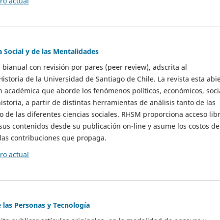
o actual
a Social y de las Mentalidades
 bianual con revisión por pares (peer review), adscrita al
storia de la Universidad de Santiago de Chile. La revista esta abi
n académica que aborde los fenómenos políticos, económicos, soci
historia, a partir de distintas herramientas de análisis tanto de las
e las diferentes ciencias sociales. RHSM proporciona acceso libr
sus contenidos desde su publicación on-line y asume los costos de
las contribuciones que propaga.
o actual
e las Personas y Tecnología