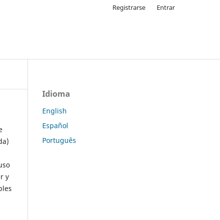
Registrarse
Entrar
Idioma
English
Español
e
Português
da)
uso
r y
ples