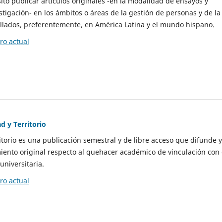
to publicar artículos originales -en la modalidad de ensayos y
stigación- en los ámbitos o áreas de la gestión de personas y de la
llados, preferentemente, en América Latina y el mundo hispano.
o actual
d y Territorio
itorio es una publicación semestral y de libre acceso que difunde y
ento original respecto al quehacer académico de vinculación con 
universitaria.
o actual