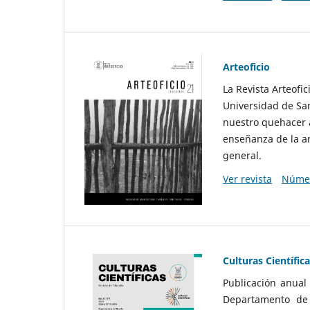
Arteoficio
La Revista Arteofi
Universidad de San
nuestro quehacer a
enseñanza de la ar
general.
Ver revista
Númer
Culturas Científic
Publicación anual
Departamento de F