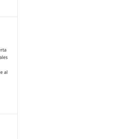
erta
ales
e al