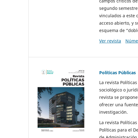
campos críticos de
segundo semestre 
vinculados a este 
acceso abierto, y 
esquema de “doble 
Ver revista
Númer
Políticas Públicas
La revista Política
sociológico o juríd
revista se propone 
ofrecer una fuente
investigación.
La revista Política
Políticas para el D
de Administración 