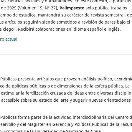
 las ciencias sociales y humanidades. En este contexto, a partir del
de 2025 (Volumen 15, N° 27),
Palimpsesto
solo publica trabajos
campo de estudios, mantendrá su carácter de revista semestral, de
sus artículos seguirán siendo sometidos a revisión de pares bajo el
ciego”. Recibirá colaboraciones en idioma español e inglés.
o actual
s Públicas presenta artículos que provean análisis político, económi
ico de políticas públicas o de dimensiones de la esfera pública. La
estimular la fertilización cruzada de ideas entre diversas disciplin
 accesible sobre su estado del arte y sugerir nuevas orientaciones
s Públicas forma parte de la actividad interdisciplinaria del Centro 
esarrollo y del Magíster en Gerencia y Políticas Públicas de la Facul
y Economía de la Universidad de Santiago de Chile.