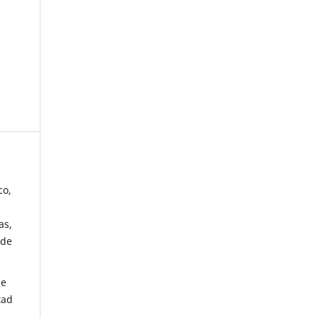
co,
as,
 de
de
tad