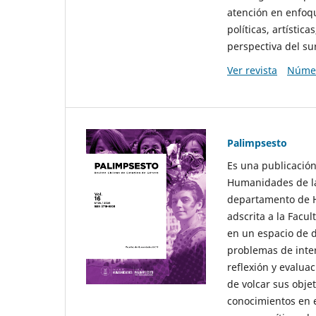
atención en enfoqu
políticas, artísti
perspectiva del sur
Ver revista
Númer
Palimpsesto
Es una publicación
Humanidades de la
departamento de Hi
adscrita a la Fac
en un espacio de d
problemas de interé
reflexión y evaluac
de volcar sus obje
conocimientos en e