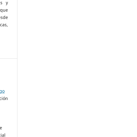
as y
 que
esde
cas,
ago
ción
de
ial