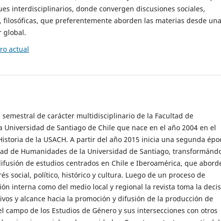
es interdisciplinarios, donde convergen discusiones sociales,
cas, filosóficas, que preferentemente aborden las materias desde un
 global.
o actual
 semestral de carácter multidisciplinario de la Facultad de
 Universidad de Santiago de Chile que nace en el año 2004 en el
storia de la USACH. A partir del año 2015 inicia una segunda épo
ultad de Humanidades de la Universidad de Santiago, transformánd
ifusión de estudios centrados en Chile e Iberoamérica, que abord
s social, político, histórico y cultura. Luego de un proceso de
ión interna como del medio local y regional la revista toma la deci
tivos y alcance hacia la promoción y difusión de la producción de
l campo de los Estudios de Género y sus intersecciones con otros