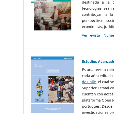
destinada a la p
tecnologías, sean
contribuyan a la
perspectivas socio
económicas, jurídic
Ver revista
Númer
Estudios Avanzad
Es una revista cie
cada año) editada 
de Chile
, el cual s
Superior Estatal co
cuentan con acceso
plataforma Open Jo
portugués. Desde 1
investigaciones pr