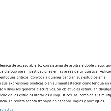
s
démica de acceso abierto, con sistema de arbitraje doble ciego, qu
de diálogo para investigaciones en las áreas de Lingüística (Aplica
 enfoques críticos. Convoca a quienes centran sus estudios en el
n sus expresiones poéticas o en su manifestación como lengua en 
so y diversos géneros discursivos. Su objetivo es estimular, divulga
rollo de los estudios literarios y lingüísticos, así como de sus múlti
cia. La revista acepta trabajos en español, inglés y portugués.
o actual