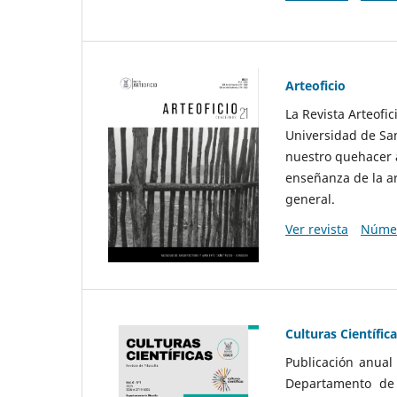
Arteoficio
La Revista Arteofi
Universidad de San
nuestro quehacer a
enseñanza de la ar
general.
Ver revista
Númer
Culturas Científic
Publicación anual
Departamento de F