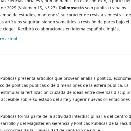
 las ciencias sociales y humanidades. En este contexto, a partir del
de 2025 (Volumen 15, N° 27),
Palimpsesto
solo publica trabajos
campo de estudios, mantendrá su carácter de revista semestral, de
sus artículos seguirán siendo sometidos a revisión de pares bajo el
ciego”. Recibirá colaboraciones en idioma español e inglés.
o actual
s Públicas presenta artículos que provean análisis político, económi
ico de políticas públicas o de dimensiones de la esfera pública. La
estimular la fertilización cruzada de ideas entre diversas disciplin
 accesible sobre su estado del arte y sugerir nuevas orientaciones
s Públicas forma parte de la actividad interdisciplinaria del Centro 
esarrollo y del Magíster en Gerencia y Políticas Públicas de la Facul
y Economía de la Universidad de Santiago de Chile.