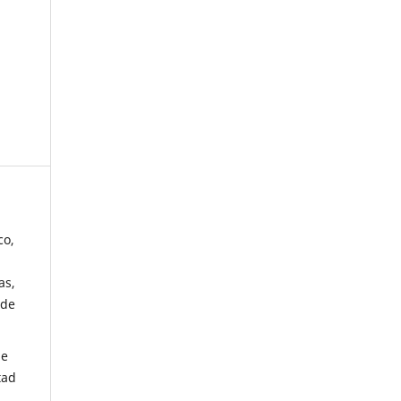
co,
as,
 de
de
tad