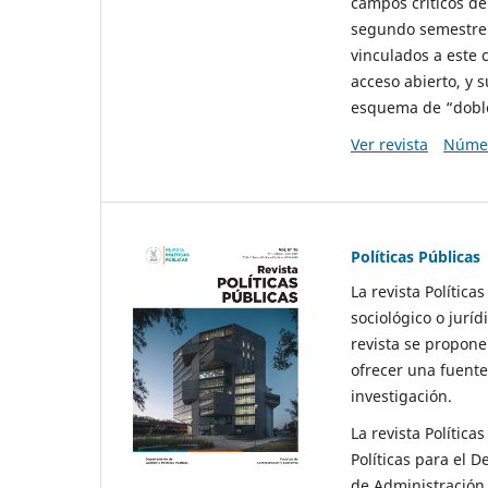
campos críticos de
segundo semestre 
vinculados a este 
acceso abierto, y 
esquema de “doble 
Ver revista
Númer
Políticas Públicas
La revista Política
sociológico o juríd
revista se propone 
ofrecer una fuente
investigación.
La revista Política
Políticas para el D
de Administración 