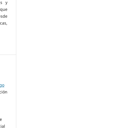
as y
 que
esde
cas,
ago
ción
de
ial