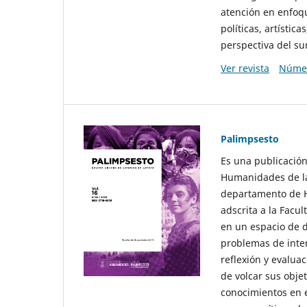
atención en enfoqu
políticas, artísti
perspectiva del sur
Ver revista
Númer
Palimpsesto
Es una publicación
Humanidades de la
departamento de Hi
adscrita a la Fac
en un espacio de d
problemas de interé
reflexión y evaluac
de volcar sus obje
conocimientos en e