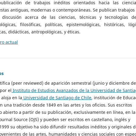
ublicación de trabajos inéditos orientados hacia las cienci
 estas antiguas, modernas o contemporáneas. Se publican trabajos
 discusión acerca de las ciencias, técnicas y tecnologías d
lógicas, filosóficas, políticas, epistemológicas, históricas, lógi
as, didácticas, antropológicas, y éticas.
o actual
os
ntífica (peer reviewed) de aparición semestral (junio y diciembre de
por el
Instituto de Estudios Avanzados de la Universidad de Santi
e aloja en la
Universidad de Santiago de Chile
, institución de Educa
n una tradición desde 1849 en las artes y los oficios. Sus escritos
 abierto a partir de su publicación, exclusivamente en línea, en la
urnal Source (OJS) y pueden ser escritos en castellano, inglés y
999 su objetivo ha sido difundir resultados inéditos y originales 
ovenientes de las artes, humanidades y ciencias sociales con espec