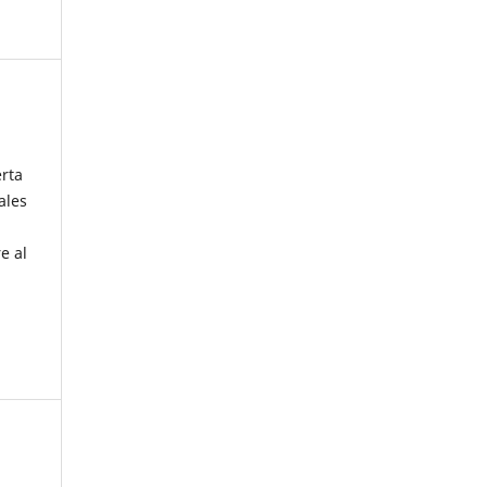
erta
ales
e al