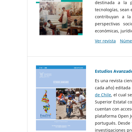
destinada a la p
tecnologías, sean
contribuyan a la
perspectivas socio
económicas, jurídic
Ver revista
Númer
Estudios Avanzad
Es una revista cie
cada año) editada 
de Chile
, el cual s
Superior Estatal co
cuentan con acceso
plataforma Open Jo
portugués. Desde 1
investigaciones pr