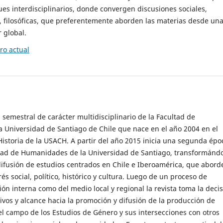
es interdisciplinarios, donde convergen discusiones sociales,
cas, filosóficas, que preferentemente aborden las materias desde un
 global.
o actual
 semestral de carácter multidisciplinario de la Facultad de
 Universidad de Santiago de Chile que nace en el año 2004 en el
storia de la USACH. A partir del año 2015 inicia una segunda épo
ultad de Humanidades de la Universidad de Santiago, transformánd
ifusión de estudios centrados en Chile e Iberoamérica, que abord
s social, político, histórico y cultura. Luego de un proceso de
ión interna como del medio local y regional la revista toma la deci
tivos y alcance hacia la promoción y difusión de la producción de
l campo de los Estudios de Género y sus intersecciones con otros