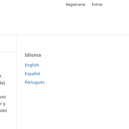
Registrarse
Entrar
Idioma
English
Español
e
Português
da)
uso
r y
ples