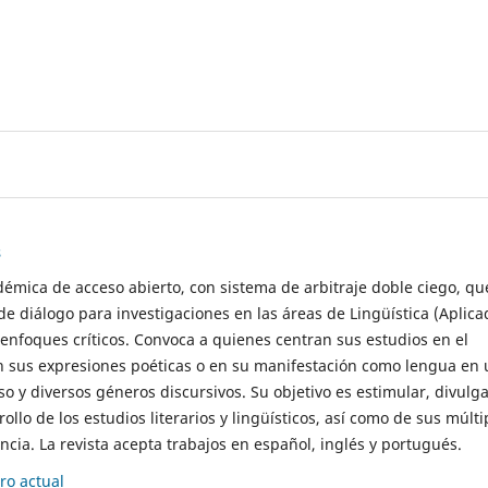
s
démica de acceso abierto, con sistema de arbitraje doble ciego, qu
de diálogo para investigaciones en las áreas de Lingüística (Aplica
 enfoques críticos. Convoca a quienes centran sus estudios en el
n sus expresiones poéticas o en su manifestación como lengua en 
so y diversos géneros discursivos. Su objetivo es estimular, divulga
rollo de los estudios literarios y lingüísticos, así como de sus múlti
cia. La revista acepta trabajos en español, inglés y portugués.
o actual