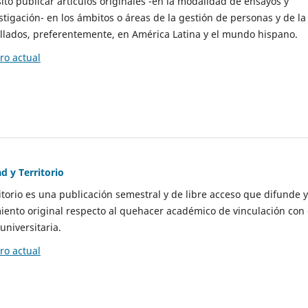
to publicar artículos originales -en la modalidad de ensayos y
stigación- en los ámbitos o áreas de la gestión de personas y de la
llados, preferentemente, en América Latina y el mundo hispano.
o actual
d y Territorio
itorio es una publicación semestral y de libre acceso que difunde y
ento original respecto al quehacer académico de vinculación con 
universitaria.
o actual