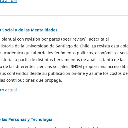
o actual
a Social y de las Mentalidades
 bianual con revisión por pares (peer review), adscrita al
storia de la Universidad de Santiago de Chile. La revista esta abi
n académica que aborde los fenómenos políticos, económicos, soci
historia, a partir de distintas herramientas de análisis tanto de las
e las diferentes ciencias sociales. RHSM proporciona acceso libr
sus contenidos desde su publicación on-line y asume los costos de
las contribuciones que propaga.
o actual
e las Personas y Tecnología