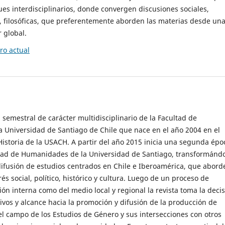
es interdisciplinarios, donde convergen discusiones sociales,
cas, filosóficas, que preferentemente aborden las materias desde un
 global.
o actual
 semestral de carácter multidisciplinario de la Facultad de
 Universidad de Santiago de Chile que nace en el año 2004 en el
storia de la USACH. A partir del año 2015 inicia una segunda épo
ultad de Humanidades de la Universidad de Santiago, transformánd
ifusión de estudios centrados en Chile e Iberoamérica, que abord
s social, político, histórico y cultura. Luego de un proceso de
ión interna como del medio local y regional la revista toma la deci
tivos y alcance hacia la promoción y difusión de la producción de
l campo de los Estudios de Género y sus intersecciones con otros