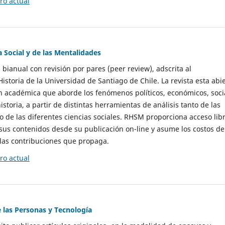
o actual
a Social y de las Mentalidades
 bianual con revisión por pares (peer review), adscrita al
storia de la Universidad de Santiago de Chile. La revista esta abi
n académica que aborde los fenómenos políticos, económicos, soci
historia, a partir de distintas herramientas de análisis tanto de las
e las diferentes ciencias sociales. RHSM proporciona acceso libr
sus contenidos desde su publicación on-line y asume los costos de
las contribuciones que propaga.
o actual
e las Personas y Tecnología