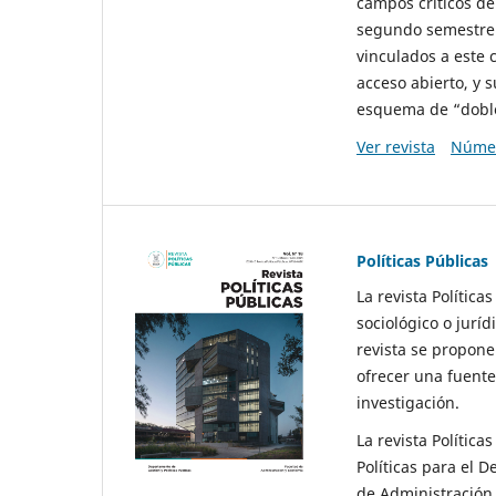
campos críticos de
segundo semestre 
vinculados a este 
acceso abierto, y 
esquema de “doble 
Ver revista
Númer
Políticas Públicas
La revista Política
sociológico o juríd
revista se propone 
ofrecer una fuente
investigación.
La revista Política
Políticas para el D
de Administración 