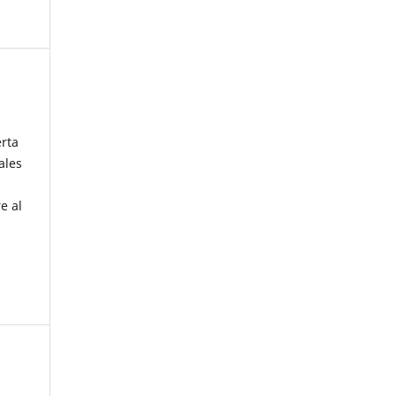
erta
ales
e al