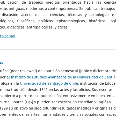
ublicación de trabajos inéditos orientados hacia las cienci
 estas antiguas, modernas o contemporáneas. Se publican trabajos
 discusión acerca de las ciencias, técnicas y tecnologías d
lógicas, filosóficas, políticas, epistemológicas, históricas, lógi
as, didácticas, antropológicas, y éticas.
o actual
os
ntífica (peer reviewed) de aparición semestral (junio y diciembre de
por el
Instituto de Estudios Avanzados de la Universidad de Santi
e aloja en la
Universidad de Santiago de Chile
, institución de Educa
n una tradición desde 1849 en las artes y los oficios. Sus escritos
 abierto a partir de su publicación, exclusivamente en línea, en la
urnal Source (OJS) y pueden ser escritos en castellano, inglés y
999 su objetivo ha sido difundir resultados inéditos y originales 
ovenientes de las artes, humanidades y ciencias sociales con espec