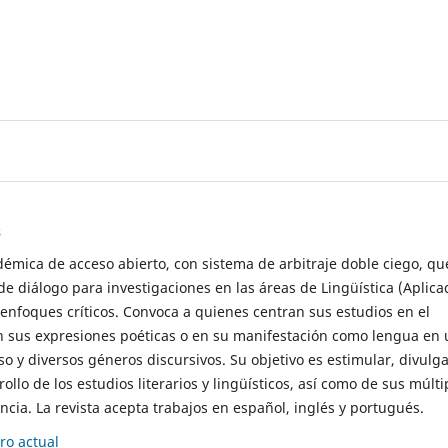
s
démica de acceso abierto, con sistema de arbitraje doble ciego, qu
de diálogo para investigaciones en las áreas de Lingüística (Aplica
 enfoques críticos. Convoca a quienes centran sus estudios en el
n sus expresiones poéticas o en su manifestación como lengua en 
so y diversos géneros discursivos. Su objetivo es estimular, divulga
rollo de los estudios literarios y lingüísticos, así como de sus múlti
cia. La revista acepta trabajos en español, inglés y portugués.
o actual