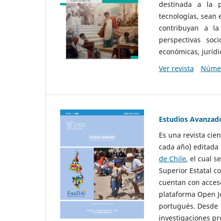
destinada a la p
tecnologías, sean
contribuyan a la
perspectivas socio
económicas, jurídic
Ver revista
Númer
Estudios Avanzad
Es una revista cie
cada año) editada 
de Chile
, el cual s
Superior Estatal co
cuentan con acceso
plataforma Open Jo
portugués. Desde 1
investigaciones pr