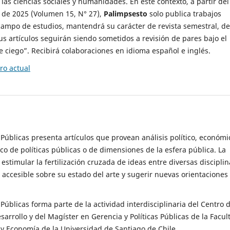
 las ciencias sociales y humanidades. En este contexto, a partir del
de 2025 (Volumen 15, N° 27),
Palimpsesto
solo publica trabajos
campo de estudios, mantendrá su carácter de revista semestral, de
sus artículos seguirán siendo sometidos a revisión de pares bajo el
ciego”. Recibirá colaboraciones en idioma español e inglés.
o actual
s Públicas presenta artículos que provean análisis político, económi
ico de políticas públicas o de dimensiones de la esfera pública. La
estimular la fertilización cruzada de ideas entre diversas disciplin
 accesible sobre su estado del arte y sugerir nuevas orientaciones
s Públicas forma parte de la actividad interdisciplinaria del Centro 
esarrollo y del Magíster en Gerencia y Políticas Públicas de la Facul
y Economía de la Universidad de Santiago de Chile.