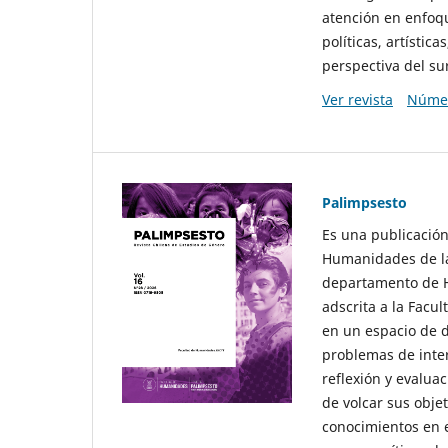
atención en enfoqu
políticas, artísti
perspectiva del sur
Ver revista
Númer
Palimpsesto
Es una publicación
Humanidades de la
departamento de Hi
adscrita a la Fac
en un espacio de d
problemas de interé
reflexión y evaluac
de volcar sus obje
conocimientos en e