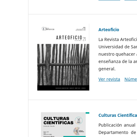
Arteoficio
La Revista Arteofi
Universidad de San
nuestro quehacer a
enseñanza de la ar
general.
Ver revista
Númer
Culturas Científic
Publicación anual
Departamento de F