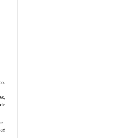
co,
as,
 de
de
tad