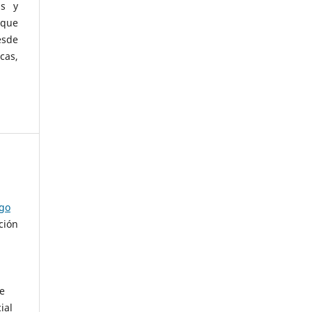
as y
 que
esde
cas,
ago
ción
de
ial