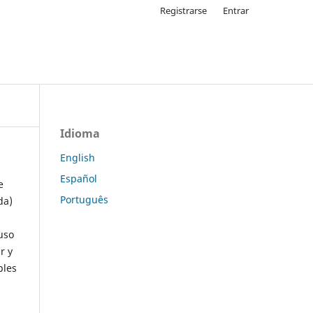
Registrarse
Entrar
Idioma
English
Español
e
Português
da)
uso
r y
ples