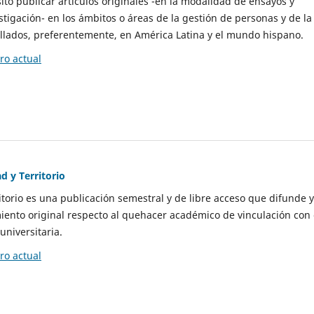
to publicar artículos originales -en la modalidad de ensayos y
stigación- en los ámbitos o áreas de la gestión de personas y de la
llados, preferentemente, en América Latina y el mundo hispano.
o actual
d y Territorio
itorio es una publicación semestral y de libre acceso que difunde y
ento original respecto al quehacer académico de vinculación con 
universitaria.
o actual