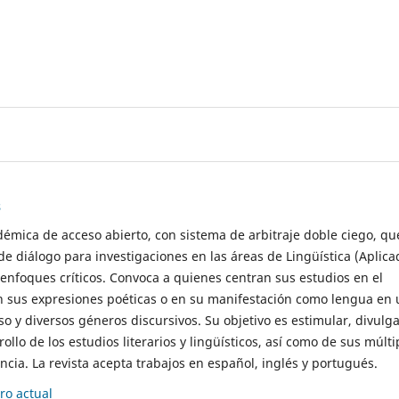
s
démica de acceso abierto, con sistema de arbitraje doble ciego, qu
de diálogo para investigaciones en las áreas de Lingüística (Aplica
 enfoques críticos. Convoca a quienes centran sus estudios en el
n sus expresiones poéticas o en su manifestación como lengua en 
so y diversos géneros discursivos. Su objetivo es estimular, divulga
rollo de los estudios literarios y lingüísticos, así como de sus múlti
cia. La revista acepta trabajos en español, inglés y portugués.
o actual