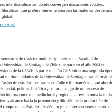
es interdisciplinarios, donde convergen discusiones sociales,
cas, filosóficas, que preferentemente aborden las materias desde un
 global.
o actual
 semestral de carácter multidisciplinario de la Facultad de
 Universidad de Santiago de Chile que nace en el año 2004 en el
storia de la USACH. A partir del año 2015 inicia una segunda épo
ultad de Humanidades de la Universidad de Santiago, transformánd
ifusión de estudios centrados en Chile e Iberoamérica, que abord
s social, político, histórico y cultura. Luego de un proceso de
ión interna como del medio local y regional la revista toma la deci
tivos y alcance hacia la promoción y difusión de la producción de
l campo de los Estudios de Género y sus intersecciones con otros