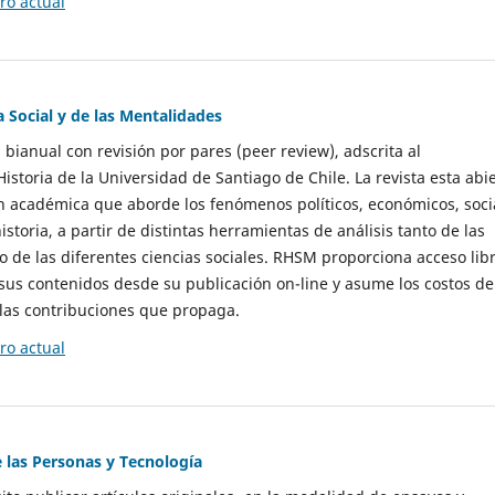
o actual
a Social y de las Mentalidades
 bianual con revisión por pares (peer review), adscrita al
storia de la Universidad de Santiago de Chile. La revista esta abi
n académica que aborde los fenómenos políticos, económicos, soci
historia, a partir de distintas herramientas de análisis tanto de las
e las diferentes ciencias sociales. RHSM proporciona acceso libr
sus contenidos desde su publicación on-line y asume los costos de
las contribuciones que propaga.
o actual
e las Personas y Tecnología