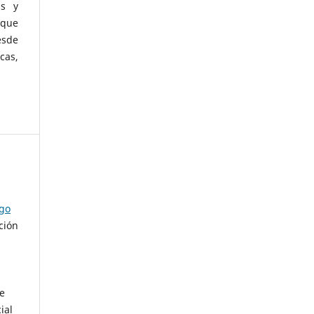
as y
 que
esde
cas,
ago
ción
de
ial