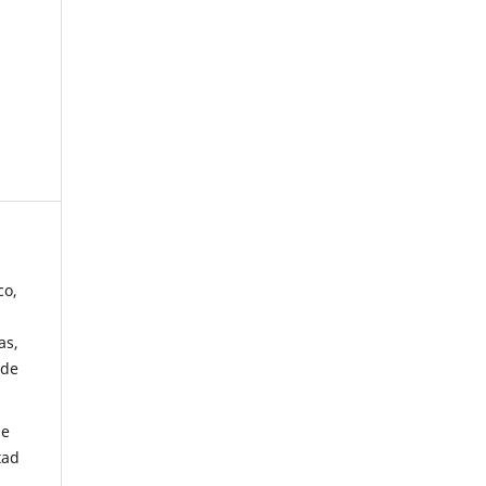
co,
as,
 de
de
tad