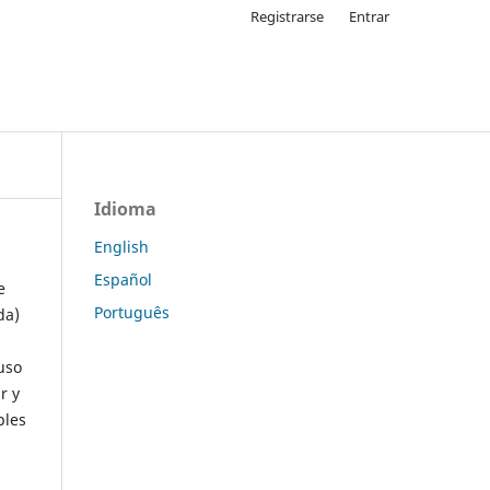
Registrarse
Entrar
Idioma
English
Español
e
Português
da)
uso
r y
ples