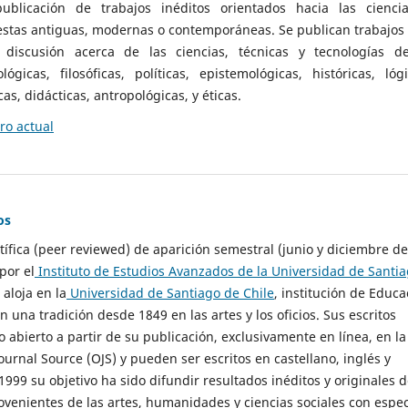
ublicación de trabajos inéditos orientados hacia las cienci
 estas antiguas, modernas o contemporáneas. Se publican trabajos
 discusión acerca de las ciencias, técnicas y tecnologías d
lógicas, filosóficas, políticas, epistemológicas, históricas, lógi
as, didácticas, antropológicas, y éticas.
o actual
os
ntífica (peer reviewed) de aparición semestral (junio y diciembre de
por el
Instituto de Estudios Avanzados de la Universidad de Santi
e aloja en la
Universidad de Santiago de Chile
, institución de Educa
n una tradición desde 1849 en las artes y los oficios. Sus escritos
 abierto a partir de su publicación, exclusivamente en línea, en la
urnal Source (OJS) y pueden ser escritos en castellano, inglés y
999 su objetivo ha sido difundir resultados inéditos y originales 
ovenientes de las artes, humanidades y ciencias sociales con espec