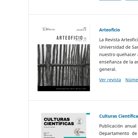
Arteoficio
La Revista Arteofi
Universidad de San
nuestro quehacer a
enseñanza de la ar
general.
Ver revista
Númer
Culturas Científic
Publicación anual
Departamento de F