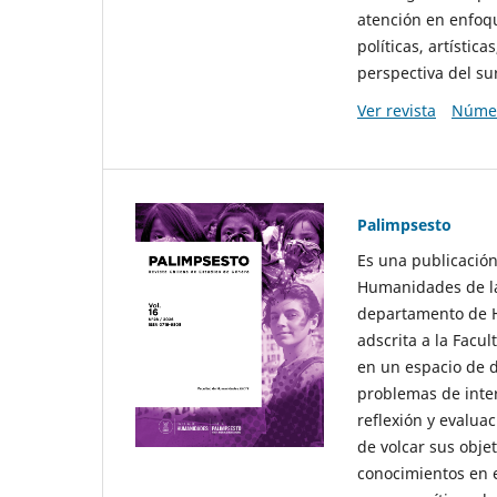
atención en enfoqu
políticas, artísti
perspectiva del sur
Ver revista
Númer
Palimpsesto
Es una publicación
Humanidades de la
departamento de Hi
adscrita a la Fac
en un espacio de d
problemas de interé
reflexión y evaluac
de volcar sus obje
conocimientos en e