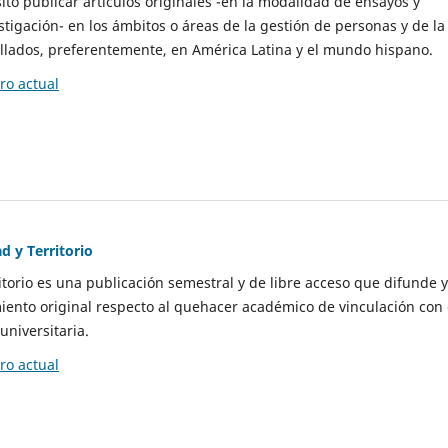
to publicar artículos originales -en la modalidad de ensayos y
stigación- en los ámbitos o áreas de la gestión de personas y de la
llados, preferentemente, en América Latina y el mundo hispano.
o actual
d y Territorio
itorio es una publicación semestral y de libre acceso que difunde y
ento original respecto al quehacer académico de vinculación con 
universitaria.
o actual