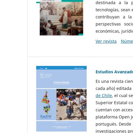
destinada a la p
tecnologías, sean
contribuyan a la
perspectivas socio
económicas, jurídic
Ver revista
Númer
Estudios Avanzad
Es una revista cie
cada año) editada 
de Chile
, el cual s
Superior Estatal co
cuentan con acceso
plataforma Open Jo
portugués. Desde 1
investigaciones pr