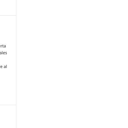
erta
ales
e al