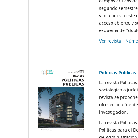
campos críticos de
segundo semestre 
vinculados a este 
acceso abierto, y 
esquema de “doble 
Ver revista
Númer
Políticas Públicas
La revista Política
sociológico o juríd
revista se propone 
ofrecer una fuente
investigación.
La revista Política
Políticas para el D
de Administración 