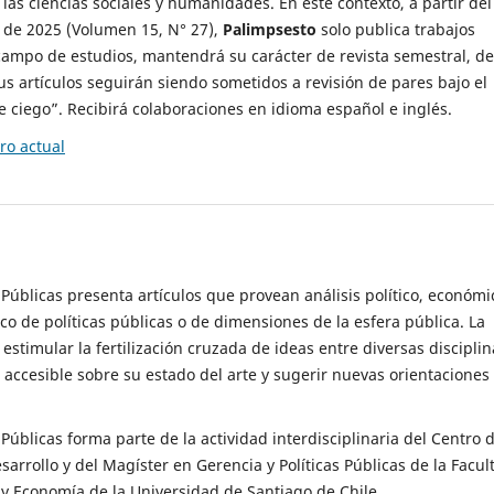
 las ciencias sociales y humanidades. En este contexto, a partir del
de 2025 (Volumen 15, N° 27),
Palimpsesto
solo publica trabajos
campo de estudios, mantendrá su carácter de revista semestral, de
sus artículos seguirán siendo sometidos a revisión de pares bajo el
ciego”. Recibirá colaboraciones en idioma español e inglés.
o actual
s Públicas presenta artículos que provean análisis político, económi
ico de políticas públicas o de dimensiones de la esfera pública. La
estimular la fertilización cruzada de ideas entre diversas disciplin
 accesible sobre su estado del arte y sugerir nuevas orientaciones
s Públicas forma parte de la actividad interdisciplinaria del Centro 
esarrollo y del Magíster en Gerencia y Políticas Públicas de la Facul
y Economía de la Universidad de Santiago de Chile.