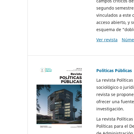
campos críticos de
segundo semestre 
vinculados a este 
acceso abierto, y 
esquema de “doble 
Ver revista
Númer
Políticas Públicas
La revista Política
sociológico o juríd
revista se propone 
ofrecer una fuente
investigación.
La revista Política
Políticas para el D
de Administración 