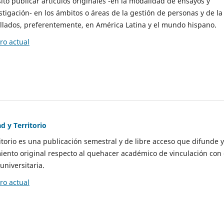
to publicar artículos originales -en la modalidad de ensayos y
stigación- en los ámbitos o áreas de la gestión de personas y de la
llados, preferentemente, en América Latina y el mundo hispano.
o actual
d y Territorio
itorio es una publicación semestral y de libre acceso que difunde y
ento original respecto al quehacer académico de vinculación con 
universitaria.
o actual