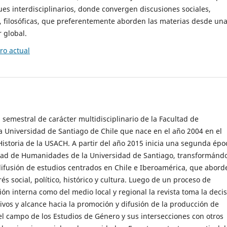
es interdisciplinarios, donde convergen discusiones sociales,
cas, filosóficas, que preferentemente aborden las materias desde un
 global.
o actual
 semestral de carácter multidisciplinario de la Facultad de
 Universidad de Santiago de Chile que nace en el año 2004 en el
storia de la USACH. A partir del año 2015 inicia una segunda épo
ultad de Humanidades de la Universidad de Santiago, transformánd
ifusión de estudios centrados en Chile e Iberoamérica, que abord
s social, político, histórico y cultura. Luego de un proceso de
ión interna como del medio local y regional la revista toma la deci
tivos y alcance hacia la promoción y difusión de la producción de
l campo de los Estudios de Género y sus intersecciones con otros