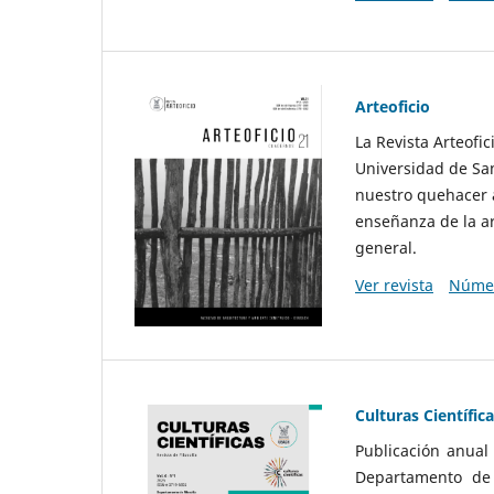
Arteoficio
La Revista Arteofi
Universidad de San
nuestro quehacer a
enseñanza de la ar
general.
Ver revista
Númer
Culturas Científic
Publicación anual
Departamento de F