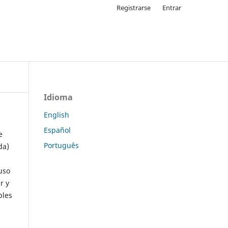
Registrarse
Entrar
Idioma
English
Español
e
Português
da)
uso
r y
ples