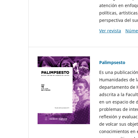
atención en enfoqu
políticas, artísti
perspectiva del sur
Ver revista
Númer
Palimpsesto
Es una publicación
Humanidades de la
departamento de Hi
adscrita a la Fac
en un espacio de d
problemas de interé
reflexión y evaluac
de volcar sus obje
conocimientos en e