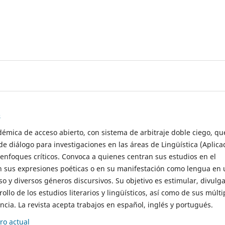
s
démica de acceso abierto, con sistema de arbitraje doble ciego, qu
de diálogo para investigaciones en las áreas de Lingüística (Aplica
 enfoques críticos. Convoca a quienes centran sus estudios en el
n sus expresiones poéticas o en su manifestación como lengua en 
so y diversos géneros discursivos. Su objetivo es estimular, divulga
rollo de los estudios literarios y lingüísticos, así como de sus múlti
cia. La revista acepta trabajos en español, inglés y portugués.
o actual