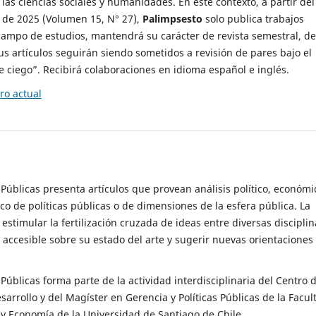
 las ciencias sociales y humanidades. En este contexto, a partir del
de 2025 (Volumen 15, N° 27),
Palimpsesto
solo publica trabajos
campo de estudios, mantendrá su carácter de revista semestral, de
sus artículos seguirán siendo sometidos a revisión de pares bajo el
ciego”. Recibirá colaboraciones en idioma español e inglés.
o actual
s Públicas presenta artículos que provean análisis político, económi
ico de políticas públicas o de dimensiones de la esfera pública. La
estimular la fertilización cruzada de ideas entre diversas disciplin
 accesible sobre su estado del arte y sugerir nuevas orientaciones
s Públicas forma parte de la actividad interdisciplinaria del Centro 
esarrollo y del Magíster en Gerencia y Políticas Públicas de la Facul
y Economía de la Universidad de Santiago de Chile.