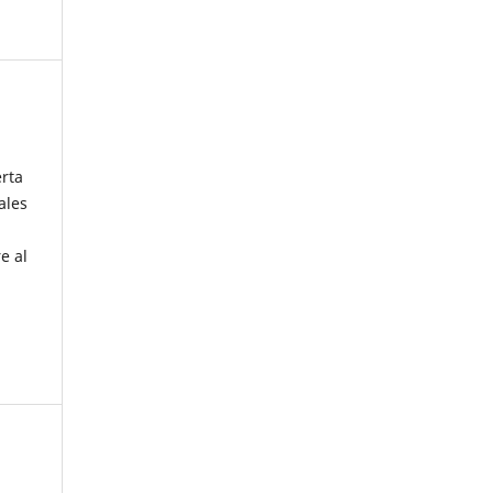
erta
ales
e al