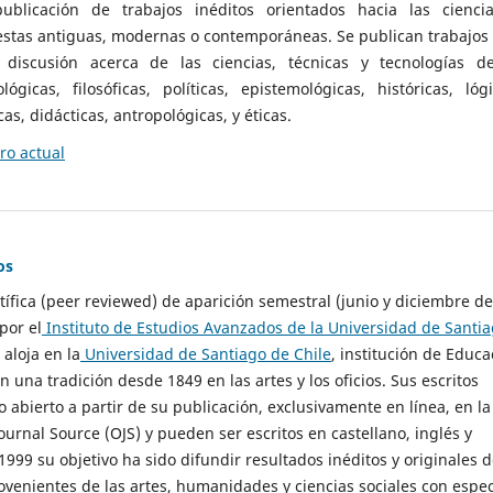
ublicación de trabajos inéditos orientados hacia las cienci
 estas antiguas, modernas o contemporáneas. Se publican trabajos
 discusión acerca de las ciencias, técnicas y tecnologías d
lógicas, filosóficas, políticas, epistemológicas, históricas, lógi
as, didácticas, antropológicas, y éticas.
o actual
os
ntífica (peer reviewed) de aparición semestral (junio y diciembre de
por el
Instituto de Estudios Avanzados de la Universidad de Santi
e aloja en la
Universidad de Santiago de Chile
, institución de Educa
n una tradición desde 1849 en las artes y los oficios. Sus escritos
 abierto a partir de su publicación, exclusivamente en línea, en la
urnal Source (OJS) y pueden ser escritos en castellano, inglés y
999 su objetivo ha sido difundir resultados inéditos y originales 
ovenientes de las artes, humanidades y ciencias sociales con espec