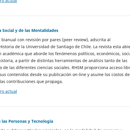
o actual
a Social y de las Mentalidades
 bianual con revisión por pares (peer review), adscrita al
storia de la Universidad de Santiago de Chile. La revista esta abi
n académica que aborde los fenómenos políticos, económicos, soci
historia, a partir de distintas herramientas de análisis tanto de las
e las diferentes ciencias sociales. RHSM proporciona acceso libr
sus contenidos desde su publicación on-line y asume los costos de
las contribuciones que propaga.
o actual
e las Personas y Tecnología