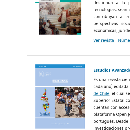
destinada a la p
tecnologías, sean
contribuyan a la
perspectivas socio
económicas, jurídic
Ver revista
Númer
Estudios Avanzad
Es una revista cie
cada año) editada 
de Chile
, el cual s
Superior Estatal co
cuentan con acceso
plataforma Open Jo
portugués. Desde 1
investigaciones pr