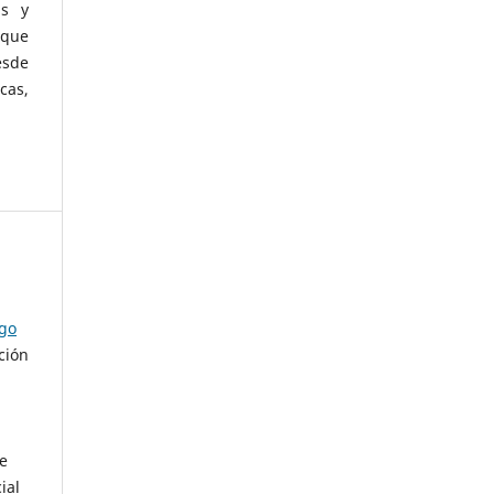
as y
 que
esde
cas,
ago
ción
de
ial