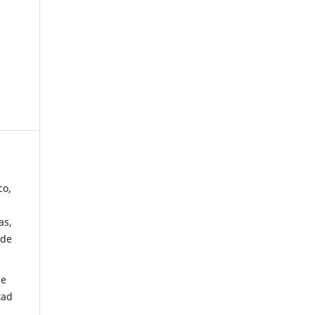
co,
as,
 de
de
tad