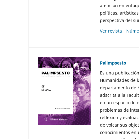
atención en enfoqu
políticas, artísti
perspectiva del sur
Ver revista
Númer
Palimpsesto
Es una publicación
Humanidades de la
departamento de Hi
adscrita a la Fac
en un espacio de d
problemas de interé
reflexión y evaluac
de volcar sus obje
conocimientos en e