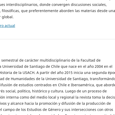
es interdisciplinarios, donde convergen discusiones sociales,
cas, filosóficas, que preferentemente aborden las materias desde un
 global.
o actual
 semestral de carácter multidisciplinario de la Facultad de
 Universidad de Santiago de Chile que nace en el año 2004 en el
storia de la USACH. A partir del año 2015 inicia una segunda épo
ultad de Humanidades de la Universidad de Santiago, transformánd
ifusión de estudios centrados en Chile e Iberoamérica, que abord
s social, político, histórico y cultura. Luego de un proceso de
ión interna como del medio local y regional la revista toma la deci
tivos y alcance hacia la promoción y difusión de la producción de
l campo de los Estudios de Género y sus intersecciones con otros