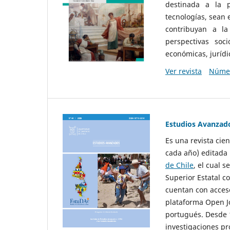
destinada a la p
tecnologías, sean
contribuyan a la
perspectivas socio
económicas, jurídic
Ver revista
Númer
Estudios Avanzad
Es una revista cie
cada año) editada 
de Chile
, el cual s
Superior Estatal co
cuentan con acceso
plataforma Open Jo
portugués. Desde 1
investigaciones pr