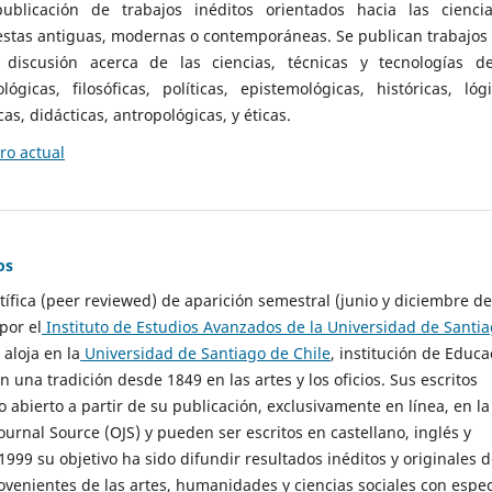
ublicación de trabajos inéditos orientados hacia las cienci
 estas antiguas, modernas o contemporáneas. Se publican trabajos
 discusión acerca de las ciencias, técnicas y tecnologías d
lógicas, filosóficas, políticas, epistemológicas, históricas, lógi
as, didácticas, antropológicas, y éticas.
o actual
os
ntífica (peer reviewed) de aparición semestral (junio y diciembre de
por el
Instituto de Estudios Avanzados de la Universidad de Santi
e aloja en la
Universidad de Santiago de Chile
, institución de Educa
n una tradición desde 1849 en las artes y los oficios. Sus escritos
 abierto a partir de su publicación, exclusivamente en línea, en la
urnal Source (OJS) y pueden ser escritos en castellano, inglés y
999 su objetivo ha sido difundir resultados inéditos y originales 
ovenientes de las artes, humanidades y ciencias sociales con espec