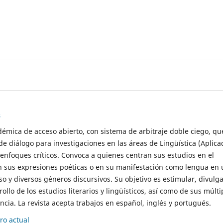
s
démica de acceso abierto, con sistema de arbitraje doble ciego, qu
de diálogo para investigaciones en las áreas de Lingüística (Aplica
 enfoques críticos. Convoca a quienes centran sus estudios en el
n sus expresiones poéticas o en su manifestación como lengua en 
so y diversos géneros discursivos. Su objetivo es estimular, divulga
rollo de los estudios literarios y lingüísticos, así como de sus múlti
cia. La revista acepta trabajos en español, inglés y portugués.
o actual