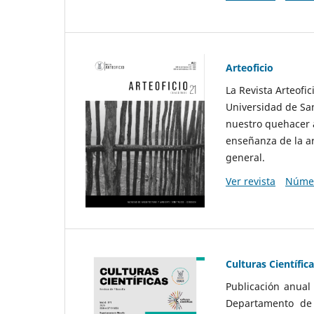
Arteoficio
La Revista Arteofi
Universidad de San
nuestro quehacer a
enseñanza de la ar
general.
Ver revista
Númer
Culturas Científic
Publicación anual
Departamento de F