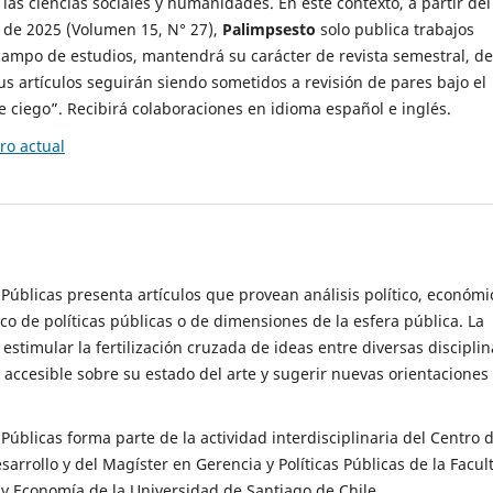
 las ciencias sociales y humanidades. En este contexto, a partir del
de 2025 (Volumen 15, N° 27),
Palimpsesto
solo publica trabajos
campo de estudios, mantendrá su carácter de revista semestral, de
sus artículos seguirán siendo sometidos a revisión de pares bajo el
ciego”. Recibirá colaboraciones en idioma español e inglés.
o actual
s Públicas presenta artículos que provean análisis político, económi
ico de políticas públicas o de dimensiones de la esfera pública. La
estimular la fertilización cruzada de ideas entre diversas disciplin
 accesible sobre su estado del arte y sugerir nuevas orientaciones
s Públicas forma parte de la actividad interdisciplinaria del Centro 
esarrollo y del Magíster en Gerencia y Políticas Públicas de la Facul
y Economía de la Universidad de Santiago de Chile.