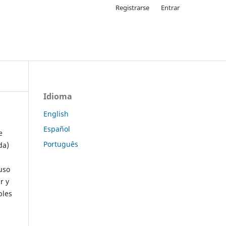
Registrarse
Entrar
Idioma
English
Español
e
Português
da)
uso
r y
ples