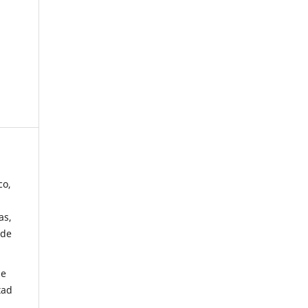
co,
as,
 de
de
tad