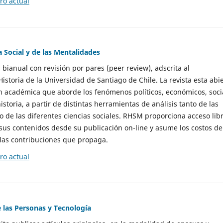
o actual
a Social y de las Mentalidades
 bianual con revisión por pares (peer review), adscrita al
storia de la Universidad de Santiago de Chile. La revista esta abi
n académica que aborde los fenómenos políticos, económicos, soci
historia, a partir de distintas herramientas de análisis tanto de las
e las diferentes ciencias sociales. RHSM proporciona acceso libr
sus contenidos desde su publicación on-line y asume los costos de
las contribuciones que propaga.
o actual
e las Personas y Tecnología