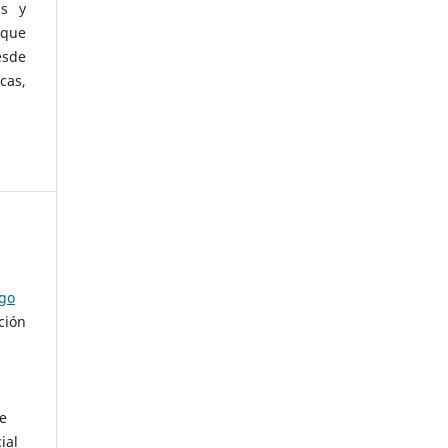
as y
 que
esde
cas,
ago
ción
de
ial