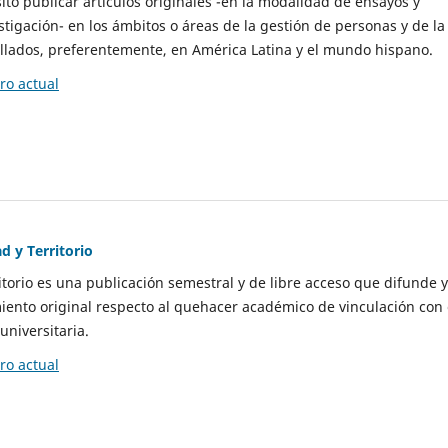
to publicar artículos originales -en la modalidad de ensayos y
stigación- en los ámbitos o áreas de la gestión de personas y de la
llados, preferentemente, en América Latina y el mundo hispano.
o actual
d y Territorio
itorio es una publicación semestral y de libre acceso que difunde y
ento original respecto al quehacer académico de vinculación con 
universitaria.
o actual