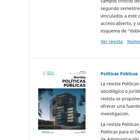
campos críticos de
segundo semestre 
vinculados a este 
acceso abierto, y 
esquema de “doble 
Ver revista
Númer
Políticas Públicas
La revista Política
sociológico o juríd
revista se propone 
ofrecer una fuente
investigación.
La revista Política
Políticas para el D
de Administración 