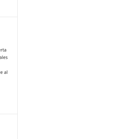
erta
ales
e al