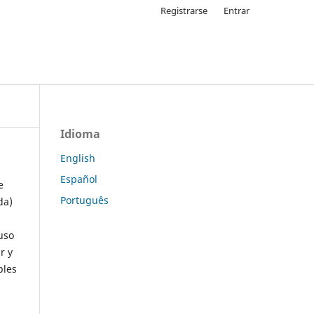
Registrarse
Entrar
Idioma
English
Español
e
Português
da)
uso
r y
ples