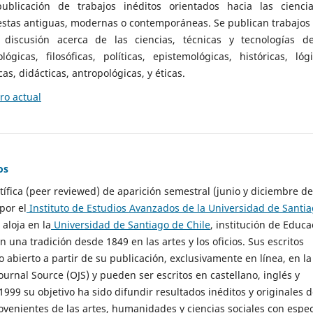
ublicación de trabajos inéditos orientados hacia las cienci
 estas antiguas, modernas o contemporáneas. Se publican trabajos
 discusión acerca de las ciencias, técnicas y tecnologías d
lógicas, filosóficas, políticas, epistemológicas, históricas, lógi
as, didácticas, antropológicas, y éticas.
o actual
os
ntífica (peer reviewed) de aparición semestral (junio y diciembre de
por el
Instituto de Estudios Avanzados de la Universidad de Santi
e aloja en la
Universidad de Santiago de Chile
, institución de Educa
n una tradición desde 1849 en las artes y los oficios. Sus escritos
 abierto a partir de su publicación, exclusivamente en línea, en la
urnal Source (OJS) y pueden ser escritos en castellano, inglés y
999 su objetivo ha sido difundir resultados inéditos y originales 
ovenientes de las artes, humanidades y ciencias sociales con espec