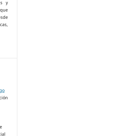
as y
 que
esde
cas,
ago
ción
de
ial