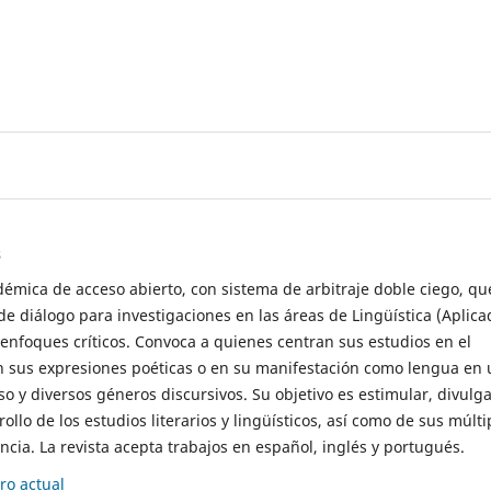
s
démica de acceso abierto, con sistema de arbitraje doble ciego, qu
de diálogo para investigaciones en las áreas de Lingüística (Aplica
 enfoques críticos. Convoca a quienes centran sus estudios en el
n sus expresiones poéticas o en su manifestación como lengua en 
so y diversos géneros discursivos. Su objetivo es estimular, divulga
rollo de los estudios literarios y lingüísticos, así como de sus múlti
cia. La revista acepta trabajos en español, inglés y portugués.
o actual