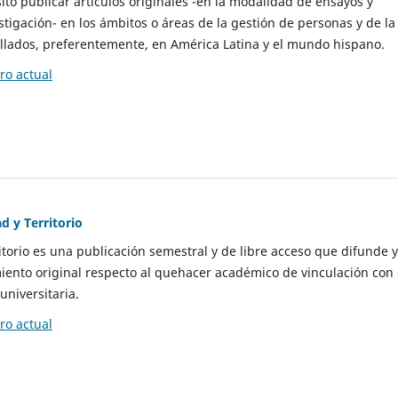
to publicar artículos originales -en la modalidad de ensayos y
stigación- en los ámbitos o áreas de la gestión de personas y de la
llados, preferentemente, en América Latina y el mundo hispano.
o actual
d y Territorio
itorio es una publicación semestral y de libre acceso que difunde y
ento original respecto al quehacer académico de vinculación con 
universitaria.
o actual