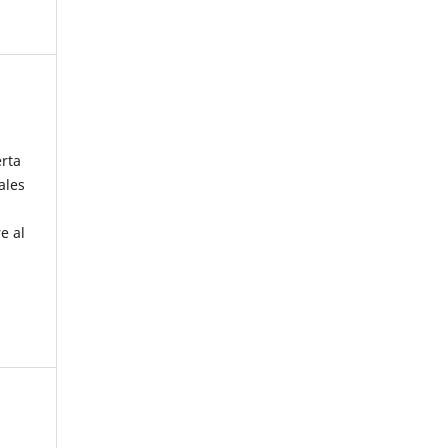
erta
ales
e al