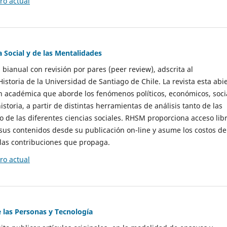
o actual
a Social y de las Mentalidades
 bianual con revisión por pares (peer review), adscrita al
storia de la Universidad de Santiago de Chile. La revista esta abi
n académica que aborde los fenómenos políticos, económicos, soci
historia, a partir de distintas herramientas de análisis tanto de las
e las diferentes ciencias sociales. RHSM proporciona acceso libr
sus contenidos desde su publicación on-line y asume los costos de
las contribuciones que propaga.
o actual
e las Personas y Tecnología