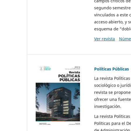
campos críticos de
segundo semestre 
vinculados a este 
acceso abierto, y 
esquema de “doble 
Ver revista
Númer
Políticas Públicas
La revista Política
sociológico o juríd
revista se propone 
ofrecer una fuente
investigación.
La revista Política
Políticas para el D
de Administración 