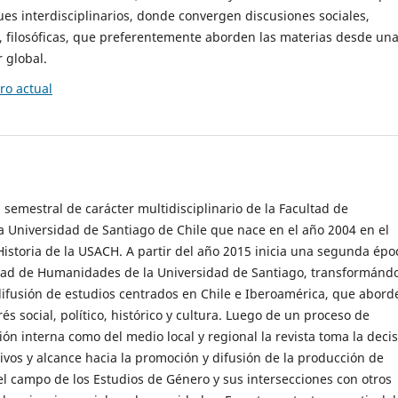
es interdisciplinarios, donde convergen discusiones sociales,
cas, filosóficas, que preferentemente aborden las materias desde un
 global.
o actual
 semestral de carácter multidisciplinario de la Facultad de
 Universidad de Santiago de Chile que nace en el año 2004 en el
storia de la USACH. A partir del año 2015 inicia una segunda épo
ultad de Humanidades de la Universidad de Santiago, transformánd
ifusión de estudios centrados en Chile e Iberoamérica, que abord
s social, político, histórico y cultura. Luego de un proceso de
ión interna como del medio local y regional la revista toma la deci
tivos y alcance hacia la promoción y difusión de la producción de
l campo de los Estudios de Género y sus intersecciones con otros