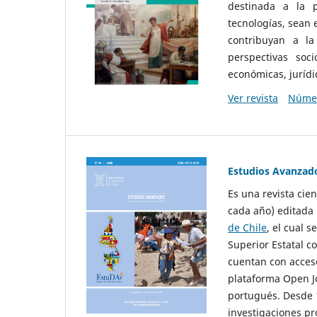
destinada a la p
tecnologías, sean
contribuyan a la
perspectivas socio
económicas, jurídic
Ver revista
Númer
Estudios Avanzad
Es una revista cie
cada año) editada 
de Chile
, el cual s
Superior Estatal co
cuentan con acceso
plataforma Open Jo
portugués. Desde 1
investigaciones pr