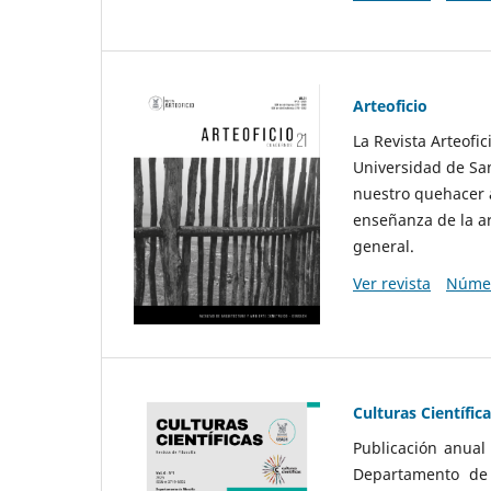
Arteoficio
La Revista Arteofi
Universidad de San
nuestro quehacer a
enseñanza de la ar
general.
Ver revista
Númer
Culturas Científic
Publicación anual
Departamento de F