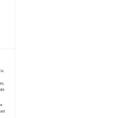
co,
as,
 de
de
tad