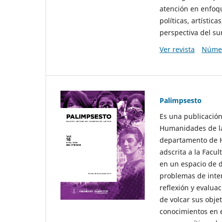
atención en enfoqu
políticas, artísti
perspectiva del sur
Ver revista
Númer
Palimpsesto
Es una publicación
Humanidades de la
departamento de Hi
adscrita a la Fac
en un espacio de d
problemas de interé
reflexión y evaluac
de volcar sus obje
conocimientos en e