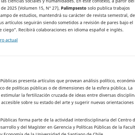
 las ciencias sociales y humanidades. En este contexto, a partir del
de 2025 (Volumen 15, N° 27),
Palimpsesto
solo publica trabajos
campo de estudios, mantendrá su carácter de revista semestral, de
sus artículos seguirán siendo sometidos a revisión de pares bajo el
ciego”. Recibirá colaboraciones en idioma español e inglés.
o actual
s Públicas presenta artículos que provean análisis político, económi
ico de políticas públicas o de dimensiones de la esfera pública. La
estimular la fertilización cruzada de ideas entre diversas disciplin
 accesible sobre su estado del arte y sugerir nuevas orientaciones
s Públicas forma parte de la actividad interdisciplinaria del Centro 
esarrollo y del Magíster en Gerencia y Políticas Públicas de la Facul
y Economía de la Universidad de Santiago de Chile.