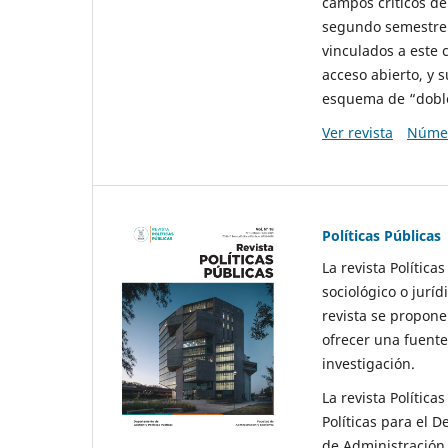
campos críticos de
segundo semestre 
vinculados a este 
acceso abierto, y 
esquema de “doble 
Ver revista
Númer
Políticas Públicas
La revista Política
sociológico o juríd
revista se propone 
ofrecer una fuente
investigación.
La revista Política
Políticas para el D
de Administración 