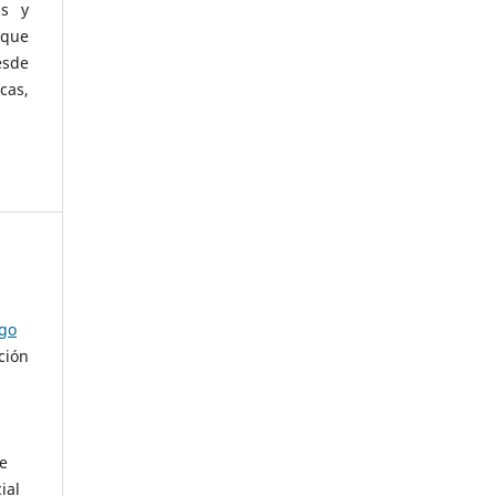
as y
 que
esde
cas,
ago
ción
de
ial