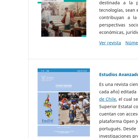
destinada a la p
tecnologías, sean
contribuyan a la
perspectivas socio
económicas, jurídic
Ver revista
Númer
Estudios Avanzad
Es una revista cie
cada año) editada 
de Chile
, el cual s
Superior Estatal co
cuentan con acceso
plataforma Open Jo
portugués. Desde 1
investigaciones pr