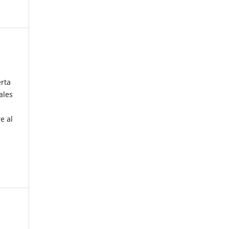
erta
ales
e al