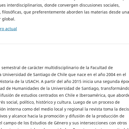
es interdisciplinarios, donde convergen discusiones sociales,
cas, filosóficas, que preferentemente aborden las materias desde un
 global.
o actual
 semestral de carácter multidisciplinario de la Facultad de
 Universidad de Santiago de Chile que nace en el año 2004 en el
storia de la USACH. A partir del año 2015 inicia una segunda épo
ultad de Humanidades de la Universidad de Santiago, transformánd
ifusión de estudios centrados en Chile e Iberoamérica, que abord
s social, político, histórico y cultura. Luego de un proceso de
ión interna como del medio local y regional la revista toma la deci
tivos y alcance hacia la promoción y difusión de la producción de
l campo de los Estudios de Género y sus intersecciones con otros