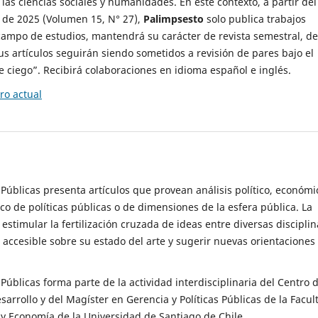
 las ciencias sociales y humanidades. En este contexto, a partir del
de 2025 (Volumen 15, N° 27),
Palimpsesto
solo publica trabajos
campo de estudios, mantendrá su carácter de revista semestral, de
sus artículos seguirán siendo sometidos a revisión de pares bajo el
ciego”. Recibirá colaboraciones en idioma español e inglés.
o actual
s Públicas presenta artículos que provean análisis político, económi
ico de políticas públicas o de dimensiones de la esfera pública. La
estimular la fertilización cruzada de ideas entre diversas disciplin
 accesible sobre su estado del arte y sugerir nuevas orientaciones
s Públicas forma parte de la actividad interdisciplinaria del Centro 
esarrollo y del Magíster en Gerencia y Políticas Públicas de la Facul
y Economía de la Universidad de Santiago de Chile.