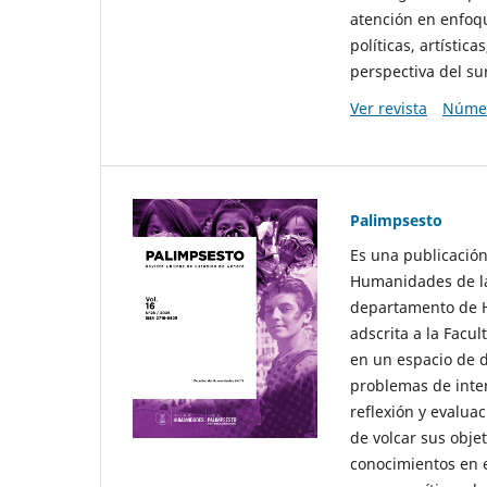
atención en enfoqu
políticas, artísti
perspectiva del sur
Ver revista
Númer
Palimpsesto
Es una publicación
Humanidades de la
departamento de Hi
adscrita a la Fac
en un espacio de d
problemas de interé
reflexión y evaluac
de volcar sus obje
conocimientos en e