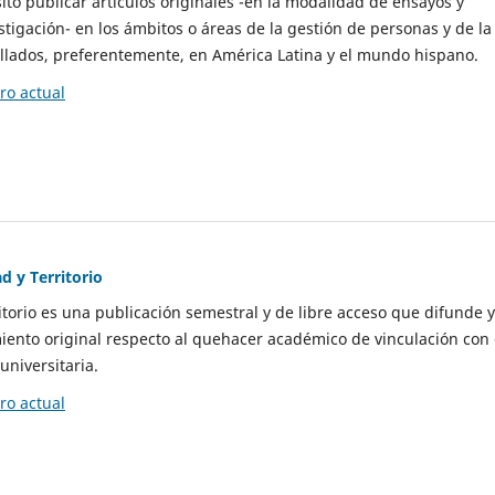
to publicar artículos originales -en la modalidad de ensayos y
stigación- en los ámbitos o áreas de la gestión de personas y de la
llados, preferentemente, en América Latina y el mundo hispano.
o actual
d y Territorio
itorio es una publicación semestral y de libre acceso que difunde y
ento original respecto al quehacer académico de vinculación con 
universitaria.
o actual