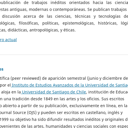
ublicación de trabajos inéditos orientados hacia las cienci
 estas antiguas, modernas o contemporáneas. Se publican trabajos
 discusión acerca de las ciencias, técnicas y tecnologías d
lógicas, filosóficas, políticas, epistemológicas, históricas, lógi
as, didácticas, antropológicas, y éticas.
o actual
os
ntífica (peer reviewed) de aparición semestral (junio y diciembre de
por el
Instituto de Estudios Avanzados de la Universidad de Santi
e aloja en la
Universidad de Santiago de Chile
, institución de Educa
n una tradición desde 1849 en las artes y los oficios. Sus escritos
 abierto a partir de su publicación, exclusivamente en línea, en la
urnal Source (OJS) y pueden ser escritos en castellano, inglés y
999 su objetivo ha sido difundir resultados inéditos y originales 
ovenientes de las artes, humanidades y ciencias sociales con espec