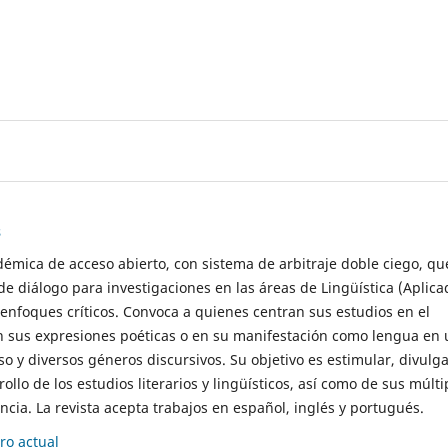
s
démica de acceso abierto, con sistema de arbitraje doble ciego, qu
de diálogo para investigaciones en las áreas de Lingüística (Aplica
 enfoques críticos. Convoca a quienes centran sus estudios en el
n sus expresiones poéticas o en su manifestación como lengua en 
so y diversos géneros discursivos. Su objetivo es estimular, divulga
rollo de los estudios literarios y lingüísticos, así como de sus múlti
cia. La revista acepta trabajos en español, inglés y portugués.
o actual