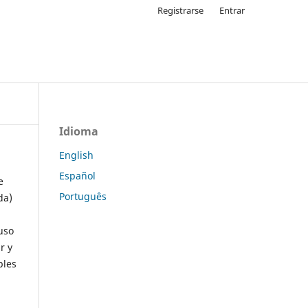
Registrarse
Entrar
Idioma
English
Español
e
Português
da)
uso
r y
ples