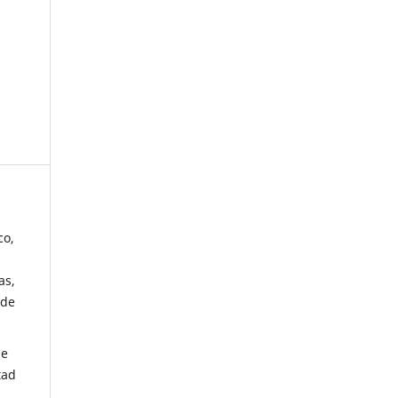
co,
as,
 de
de
tad