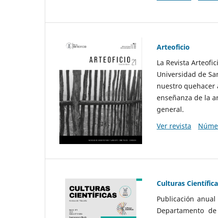
Arteoficio
La Revista Arteofi
Universidad de San
nuestro quehacer a
enseñanza de la ar
general.
Ver revista
Númer
Culturas Científic
Publicación anual
Departamento de F