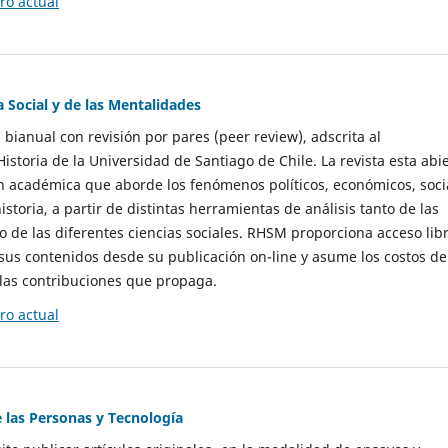
o actual
a Social y de las Mentalidades
 bianual con revisión por pares (peer review), adscrita al
storia de la Universidad de Santiago de Chile. La revista esta abi
n académica que aborde los fenómenos políticos, económicos, soci
historia, a partir de distintas herramientas de análisis tanto de las
e las diferentes ciencias sociales. RHSM proporciona acceso libr
sus contenidos desde su publicación on-line y asume los costos de
las contribuciones que propaga.
o actual
e las Personas y Tecnología