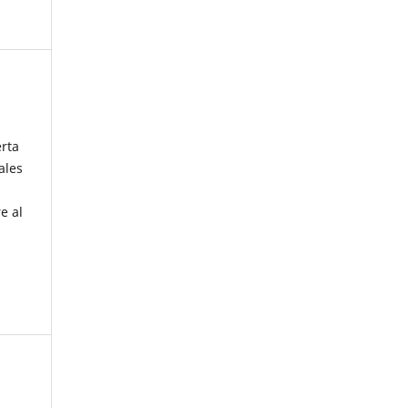
erta
ales
e al