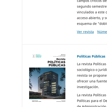
campos críticos de
segundo semestre 
vinculados a este 
acceso abierto, y 
esquema de “doble 
Ver revista
Númer
Políticas Públicas
La revista Política
sociológico o juríd
revista se propone 
ofrecer una fuente
investigación.
La revista Política
Políticas para el D
de Administración 