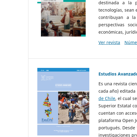
destinada a la p
tecnologías, sean
contribuyan a la
perspectivas socio
económicas, jurídic
Ver revista
Númer
Estudios Avanzad
Es una revista cie
cada año) editada 
de Chile
, el cual s
Superior Estatal co
cuentan con acceso
plataforma Open Jo
portugués. Desde 1
investigaciones pr