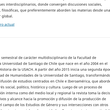
es interdisciplinarios, donde convergen discusiones sociales,
cas, filosóficas, que preferentemente aborden las materias desde un
 global.
o actual
 semestral de carácter multidisciplinario de la Facultad de
 Universidad de Santiago de Chile que nace en el año 2004 en el
storia de la USACH. A partir del año 2015 inicia una segunda épo
ultad de Humanidades de la Universidad de Santiago, transformánd
ifusión de estudios centrados en Chile e Iberoamérica, que abord
s social, político, histórico y cultura. Luego de un proceso de
ión interna como del medio local y regional la revista toma la deci
tivos y alcance hacia la promoción y difusión de la producción de
l campo de los Estudios de Género y sus intersecciones con otros