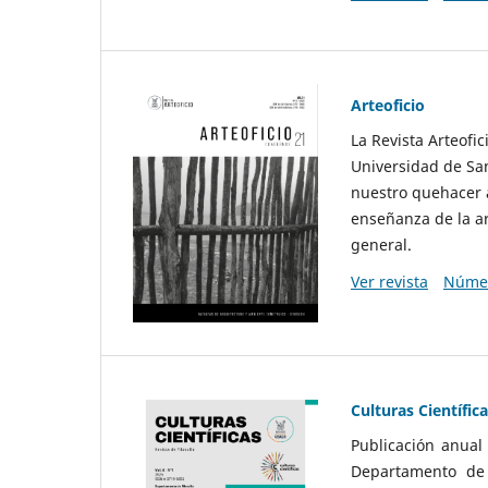
Arteoficio
La Revista Arteofi
Universidad de San
nuestro quehacer a
enseñanza de la ar
general.
Ver revista
Númer
Culturas Científic
Publicación anual
Departamento de F