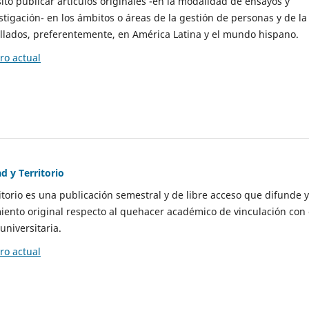
to publicar artículos originales -en la modalidad de ensayos y
stigación- en los ámbitos o áreas de la gestión de personas y de la
llados, preferentemente, en América Latina y el mundo hispano.
o actual
d y Territorio
itorio es una publicación semestral y de libre acceso que difunde y
ento original respecto al quehacer académico de vinculación con 
universitaria.
o actual