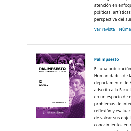
atención en enfoqu
políticas, artísti
perspectiva del sur
Ver revista
Númer
Palimpsesto
Es una publicación
Humanidades de la
departamento de Hi
adscrita a la Fac
en un espacio de d
problemas de interé
reflexión y evaluac
de volcar sus obje
conocimientos en e