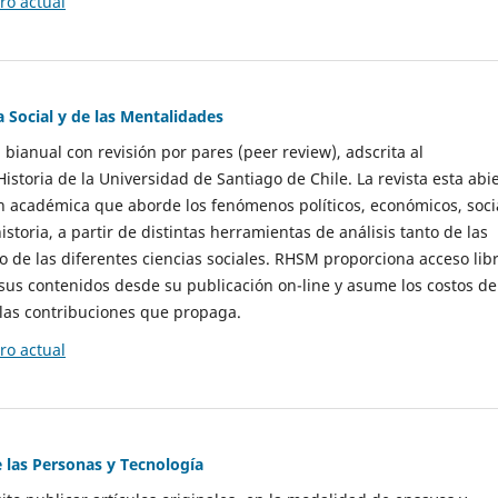
o actual
a Social y de las Mentalidades
 bianual con revisión por pares (peer review), adscrita al
storia de la Universidad de Santiago de Chile. La revista esta abi
n académica que aborde los fenómenos políticos, económicos, soci
historia, a partir de distintas herramientas de análisis tanto de las
e las diferentes ciencias sociales. RHSM proporciona acceso libr
sus contenidos desde su publicación on-line y asume los costos de
las contribuciones que propaga.
o actual
e las Personas y Tecnología