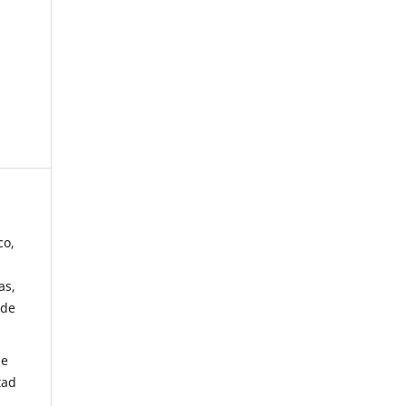
co,
as,
 de
de
tad