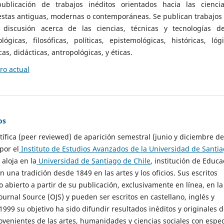
ublicación de trabajos inéditos orientados hacia las cienci
 estas antiguas, modernas o contemporáneas. Se publican trabajos
 discusión acerca de las ciencias, técnicas y tecnologías d
lógicas, filosóficas, políticas, epistemológicas, históricas, lógi
as, didácticas, antropológicas, y éticas.
o actual
os
ntífica (peer reviewed) de aparición semestral (junio y diciembre de
por el
Instituto de Estudios Avanzados de la Universidad de Santi
e aloja en la
Universidad de Santiago de Chile
, institución de Educa
n una tradición desde 1849 en las artes y los oficios. Sus escritos
 abierto a partir de su publicación, exclusivamente en línea, en la
urnal Source (OJS) y pueden ser escritos en castellano, inglés y
999 su objetivo ha sido difundir resultados inéditos y originales 
ovenientes de las artes, humanidades y ciencias sociales con espec