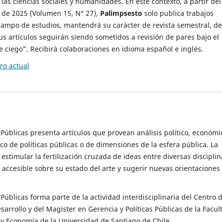
 las ciencias sociales y humanidades. En este contexto, a partir del
de 2025 (Volumen 15, N° 27),
Palimpsesto
solo publica trabajos
campo de estudios, mantendrá su carácter de revista semestral, de
sus artículos seguirán siendo sometidos a revisión de pares bajo el
ciego”. Recibirá colaboraciones en idioma español e inglés.
o actual
s Públicas presenta artículos que provean análisis político, económi
ico de políticas públicas o de dimensiones de la esfera pública. La
estimular la fertilización cruzada de ideas entre diversas disciplin
 accesible sobre su estado del arte y sugerir nuevas orientaciones
s Públicas forma parte de la actividad interdisciplinaria del Centro 
esarrollo y del Magíster en Gerencia y Políticas Públicas de la Facul
y Economía de la Universidad de Santiago de Chile.