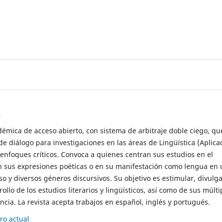
s
démica de acceso abierto, con sistema de arbitraje doble ciego, qu
de diálogo para investigaciones en las áreas de Lingüística (Aplica
 enfoques críticos. Convoca a quienes centran sus estudios en el
n sus expresiones poéticas o en su manifestación como lengua en 
so y diversos géneros discursivos. Su objetivo es estimular, divulga
rollo de los estudios literarios y lingüísticos, así como de sus múlti
cia. La revista acepta trabajos en español, inglés y portugués.
o actual