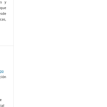
as y
 que
esde
cas,
ago
ción
de
ial