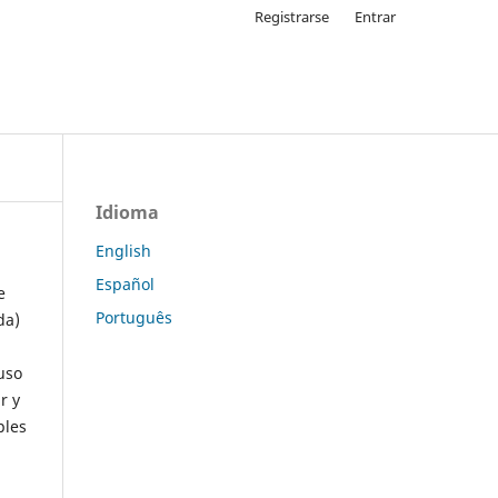
Registrarse
Entrar
Idioma
English
Español
e
Português
da)
uso
r y
ples