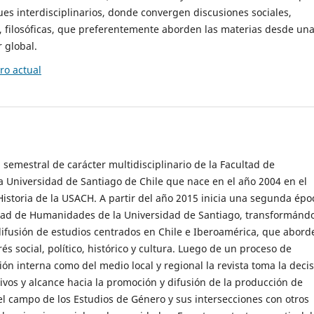
es interdisciplinarios, donde convergen discusiones sociales,
cas, filosóficas, que preferentemente aborden las materias desde un
 global.
o actual
 semestral de carácter multidisciplinario de la Facultad de
 Universidad de Santiago de Chile que nace en el año 2004 en el
storia de la USACH. A partir del año 2015 inicia una segunda épo
ultad de Humanidades de la Universidad de Santiago, transformánd
ifusión de estudios centrados en Chile e Iberoamérica, que abord
s social, político, histórico y cultura. Luego de un proceso de
ión interna como del medio local y regional la revista toma la deci
tivos y alcance hacia la promoción y difusión de la producción de
l campo de los Estudios de Género y sus intersecciones con otros