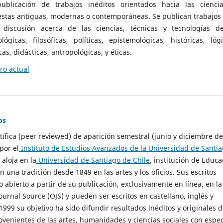
ublicación de trabajos inéditos orientados hacia las cienci
 estas antiguas, modernas o contemporáneas. Se publican trabajos
 discusión acerca de las ciencias, técnicas y tecnologías d
lógicas, filosóficas, políticas, epistemológicas, históricas, lógi
as, didácticas, antropológicas, y éticas.
o actual
os
ntífica (peer reviewed) de aparición semestral (junio y diciembre de
por el
Instituto de Estudios Avanzados de la Universidad de Santi
e aloja en la
Universidad de Santiago de Chile
, institución de Educa
n una tradición desde 1849 en las artes y los oficios. Sus escritos
 abierto a partir de su publicación, exclusivamente en línea, en la
urnal Source (OJS) y pueden ser escritos en castellano, inglés y
999 su objetivo ha sido difundir resultados inéditos y originales 
ovenientes de las artes, humanidades y ciencias sociales con espec