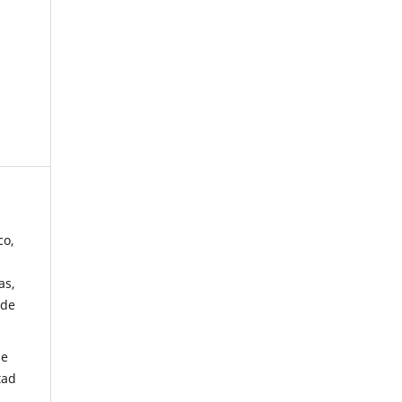
co,
as,
 de
de
tad