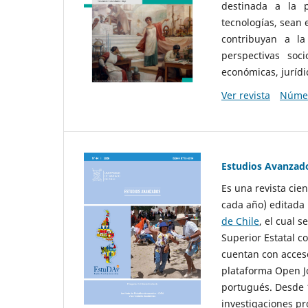
destinada a la p
tecnologías, sean
contribuyan a la
perspectivas socio
económicas, jurídic
Ver revista
Númer
Estudios Avanzad
Es una revista cie
cada año) editada 
de Chile
, el cual s
Superior Estatal co
cuentan con acceso
plataforma Open Jo
portugués. Desde 1
investigaciones pr