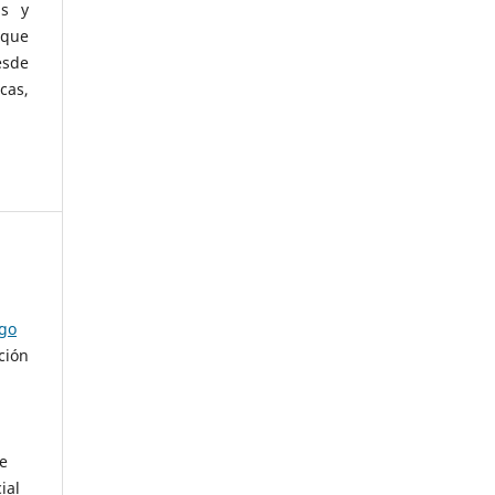
as y
 que
esde
cas,
ago
ción
de
ial