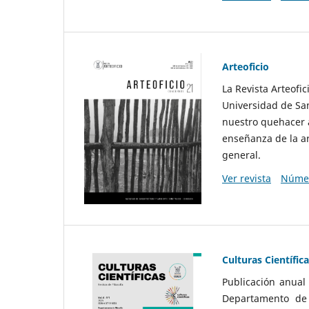
Arteoficio
La Revista Arteofi
Universidad de San
nuestro quehacer a
enseñanza de la ar
general.
Ver revista
Númer
Culturas Científic
Publicación anual
Departamento de F