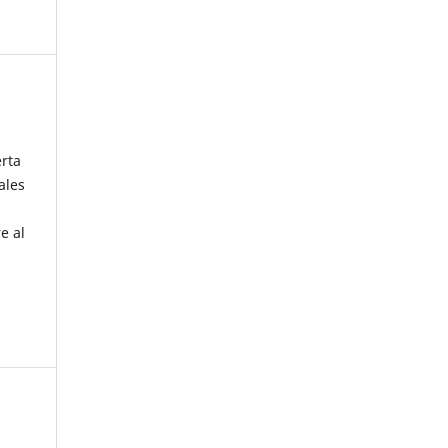
erta
ales
e al