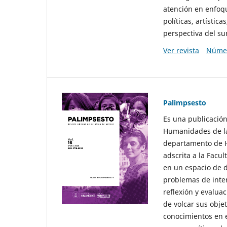
atención en enfoqu
políticas, artísti
perspectiva del sur
Ver revista
Númer
Palimpsesto
Es una publicación
Humanidades de la
departamento de Hi
adscrita a la Fac
en un espacio de d
problemas de interé
reflexión y evaluac
de volcar sus obje
conocimientos en e