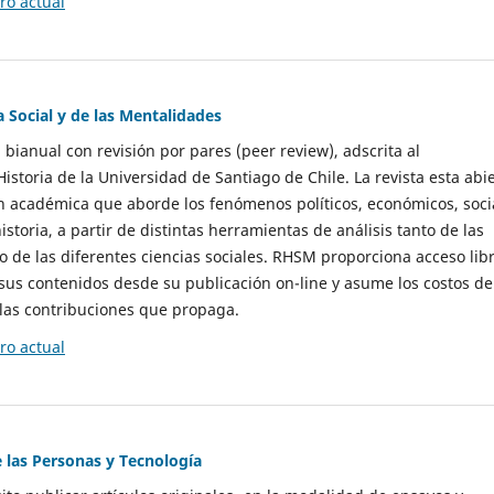
o actual
a Social y de las Mentalidades
 bianual con revisión por pares (peer review), adscrita al
storia de la Universidad de Santiago de Chile. La revista esta abi
n académica que aborde los fenómenos políticos, económicos, soci
historia, a partir de distintas herramientas de análisis tanto de las
e las diferentes ciencias sociales. RHSM proporciona acceso libr
sus contenidos desde su publicación on-line y asume los costos de
las contribuciones que propaga.
o actual
e las Personas y Tecnología