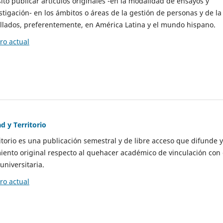
to publicar artículos originales -en la modalidad de ensayos y
stigación- en los ámbitos o áreas de la gestión de personas y de la
llados, preferentemente, en América Latina y el mundo hispano.
o actual
d y Territorio
itorio es una publicación semestral y de libre acceso que difunde y
ento original respecto al quehacer académico de vinculación con 
universitaria.
o actual