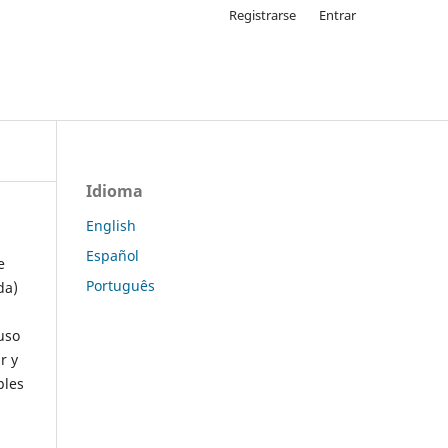
Registrarse
Entrar
Idioma
English
Español
e
Português
da)
uso
r y
ples