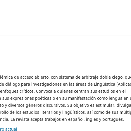
s
démica de acceso abierto, con sistema de arbitraje doble ciego, qu
de diálogo para investigaciones en las áreas de Lingüística (Aplica
 enfoques críticos. Convoca a quienes centran sus estudios en el
n sus expresiones poéticas o en su manifestación como lengua en 
so y diversos géneros discursivos. Su objetivo es estimular, divulga
rollo de los estudios literarios y lingüísticos, así como de sus múlti
cia. La revista acepta trabajos en español, inglés y portugués.
o actual