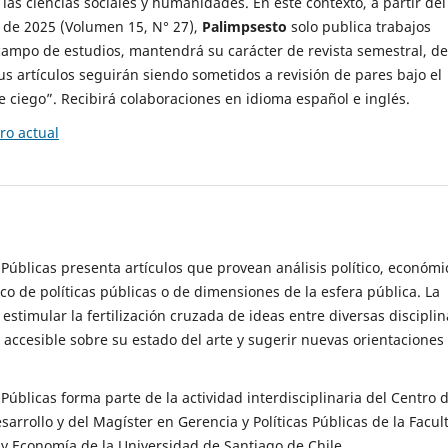
 las ciencias sociales y humanidades. En este contexto, a partir del
de 2025 (Volumen 15, N° 27),
Palimpsesto
solo publica trabajos
campo de estudios, mantendrá su carácter de revista semestral, de
sus artículos seguirán siendo sometidos a revisión de pares bajo el
ciego”. Recibirá colaboraciones en idioma español e inglés.
o actual
s Públicas presenta artículos que provean análisis político, económi
ico de políticas públicas o de dimensiones de la esfera pública. La
estimular la fertilización cruzada de ideas entre diversas disciplin
 accesible sobre su estado del arte y sugerir nuevas orientaciones
s Públicas forma parte de la actividad interdisciplinaria del Centro 
esarrollo y del Magíster en Gerencia y Políticas Públicas de la Facul
y Economía de la Universidad de Santiago de Chile.