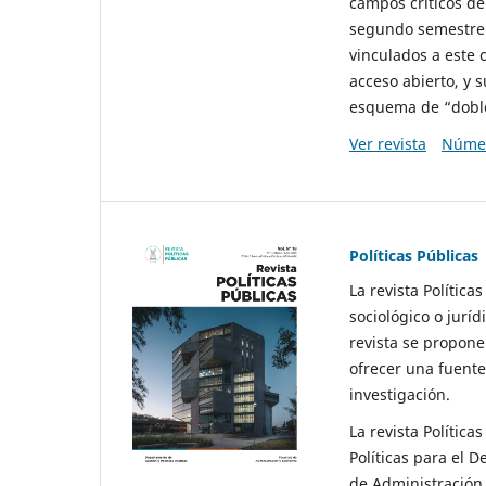
campos críticos de
segundo semestre 
vinculados a este 
acceso abierto, y 
esquema de “doble 
Ver revista
Númer
Políticas Públicas
La revista Política
sociológico o juríd
revista se propone 
ofrecer una fuente
investigación.
La revista Política
Políticas para el D
de Administración 