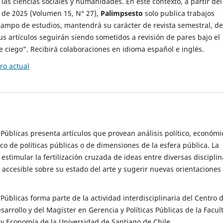
 las ciencias sociales y humanidades. En este contexto, a partir del
de 2025 (Volumen 15, N° 27),
Palimpsesto
solo publica trabajos
campo de estudios, mantendrá su carácter de revista semestral, de
sus artículos seguirán siendo sometidos a revisión de pares bajo el
ciego”. Recibirá colaboraciones en idioma español e inglés.
o actual
s Públicas presenta artículos que provean análisis político, económi
ico de políticas públicas o de dimensiones de la esfera pública. La
estimular la fertilización cruzada de ideas entre diversas disciplin
 accesible sobre su estado del arte y sugerir nuevas orientaciones
s Públicas forma parte de la actividad interdisciplinaria del Centro 
esarrollo y del Magíster en Gerencia y Políticas Públicas de la Facul
y Economía de la Universidad de Santiago de Chile.