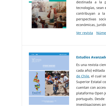
destinada a la p
tecnologías, sean
contribuyan a la
perspectivas socio
económicas, jurídic
Ver revista
Númer
Estudios Avanzad
Es una revista cie
cada año) editada 
de Chile
, el cual s
Superior Estatal co
cuentan con acceso
plataforma Open Jo
portugués. Desde 1
investigaciones pr