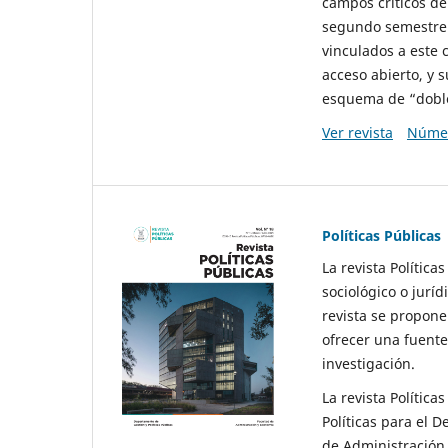
campos críticos de
segundo semestre 
vinculados a este 
acceso abierto, y 
esquema de “doble 
Ver revista
Númer
Políticas Públicas
La revista Política
sociológico o juríd
revista se propone 
ofrecer una fuente
investigación.
La revista Política
Políticas para el D
de Administración 