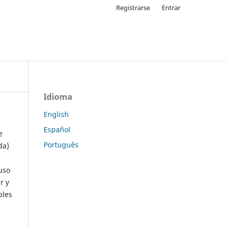
Registrarse
Entrar
Idioma
English
Español
e
Português
da)
uso
r y
ples