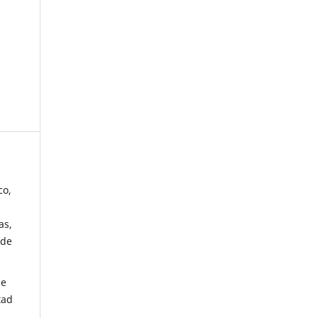
co,
as,
 de
de
tad