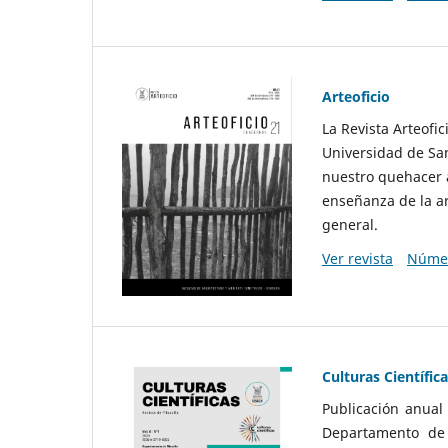
Arteoficio
La Revista Arteofi
Universidad de San
nuestro quehacer a
enseñanza de la ar
general.
Ver revista
Númer
Culturas Científic
Publicación anual
Departamento de F