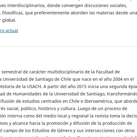
es interdisciplinarios, donde convergen discusiones sociales,
cas, filosóficas, que preferentemente aborden las materias desde un
 global.
o actual
 semestral de carácter multidisciplinario de la Facultad de
 Universidad de Santiago de Chile que nace en el año 2004 en el
storia de la USACH. A partir del año 2015 inicia una segunda épo
ultad de Humanidades de la Universidad de Santiago, transformánd
ifusión de estudios centrados en Chile e Iberoamérica, que abord
s social, político, histórico y cultura. Luego de un proceso de
ión interna como del medio local y regional la revista toma la deci
tivos y alcance hacia la promoción y difusión de la producción de
l campo de los Estudios de Género y sus intersecciones con otros