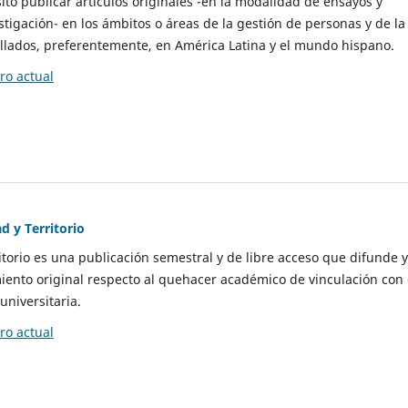
to publicar artículos originales -en la modalidad de ensayos y
stigación- en los ámbitos o áreas de la gestión de personas y de la
llados, preferentemente, en América Latina y el mundo hispano.
o actual
d y Territorio
itorio es una publicación semestral y de libre acceso que difunde y
ento original respecto al quehacer académico de vinculación con 
universitaria.
o actual