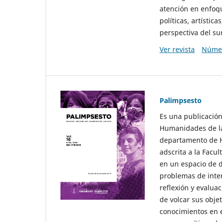
atención en enfoqu
políticas, artísti
perspectiva del sur
Ver revista
Númer
Palimpsesto
Es una publicación
Humanidades de la
departamento de Hi
adscrita a la Fac
en un espacio de d
problemas de interé
reflexión y evaluac
de volcar sus obje
conocimientos en e