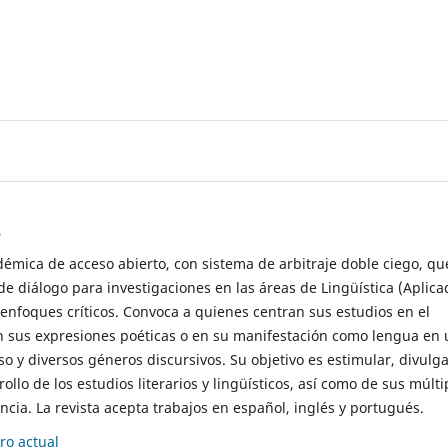
s
démica de acceso abierto, con sistema de arbitraje doble ciego, qu
de diálogo para investigaciones en las áreas de Lingüística (Aplica
 enfoques críticos. Convoca a quienes centran sus estudios en el
n sus expresiones poéticas o en su manifestación como lengua en 
so y diversos géneros discursivos. Su objetivo es estimular, divulga
rollo de los estudios literarios y lingüísticos, así como de sus múlti
cia. La revista acepta trabajos en español, inglés y portugués.
o actual