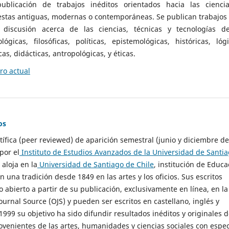
ublicación de trabajos inéditos orientados hacia las cienci
 estas antiguas, modernas o contemporáneas. Se publican trabajos
 discusión acerca de las ciencias, técnicas y tecnologías d
lógicas, filosóficas, políticas, epistemológicas, históricas, lógi
as, didácticas, antropológicas, y éticas.
o actual
os
ntífica (peer reviewed) de aparición semestral (junio y diciembre de
por el
Instituto de Estudios Avanzados de la Universidad de Santi
e aloja en la
Universidad de Santiago de Chile
, institución de Educa
n una tradición desde 1849 en las artes y los oficios. Sus escritos
 abierto a partir de su publicación, exclusivamente en línea, en la
urnal Source (OJS) y pueden ser escritos en castellano, inglés y
999 su objetivo ha sido difundir resultados inéditos y originales 
ovenientes de las artes, humanidades y ciencias sociales con espec