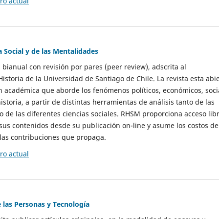
o actual
a Social y de las Mentalidades
 bianual con revisión por pares (peer review), adscrita al
storia de la Universidad de Santiago de Chile. La revista esta abi
n académica que aborde los fenómenos políticos, económicos, soci
historia, a partir de distintas herramientas de análisis tanto de las
e las diferentes ciencias sociales. RHSM proporciona acceso libr
sus contenidos desde su publicación on-line y asume los costos de
las contribuciones que propaga.
o actual
e las Personas y Tecnología