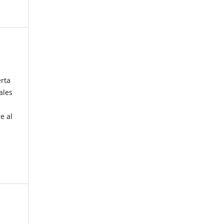
erta
ales
e al