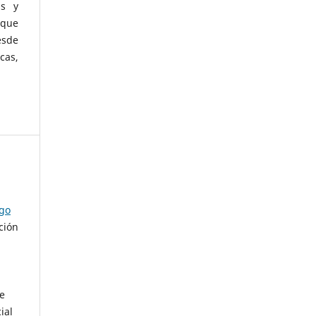
as y
 que
esde
cas,
ago
ción
de
ial