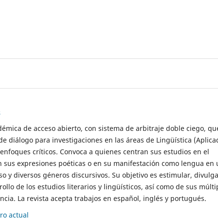
s
démica de acceso abierto, con sistema de arbitraje doble ciego, qu
de diálogo para investigaciones en las áreas de Lingüística (Aplica
 enfoques críticos. Convoca a quienes centran sus estudios en el
n sus expresiones poéticas o en su manifestación como lengua en 
so y diversos géneros discursivos. Su objetivo es estimular, divulga
rollo de los estudios literarios y lingüísticos, así como de sus múlti
cia. La revista acepta trabajos en español, inglés y portugués.
o actual