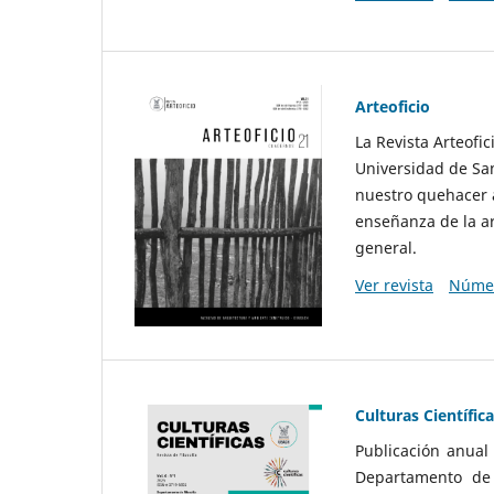
Arteoficio
La Revista Arteofi
Universidad de San
nuestro quehacer a
enseñanza de la ar
general.
Ver revista
Númer
Culturas Científic
Publicación anual
Departamento de F