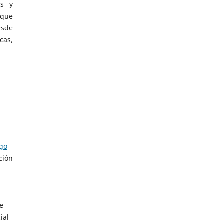
as y
 que
esde
cas,
ago
ción
de
ial