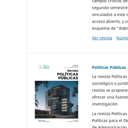
campos críticos de
segundo semestre 
vinculados a este 
acceso abierto, y 
esquema de “doble 
Ver revista
Númer
Políticas Públicas
La revista Política
sociológico o juríd
revista se propone 
ofrecer una fuente
investigación.
La revista Política
Políticas para el D
de Administración 