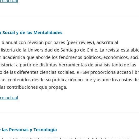
o actual
a Social y de las Mentalidades
 bianual con revisión por pares (peer review), adscrita al
storia de la Universidad de Santiago de Chile. La revista esta abi
n académica que aborde los fenómenos políticos, económicos, soci
historia, a partir de distintas herramientas de análisis tanto de las
e las diferentes ciencias sociales. RHSM proporciona acceso libr
sus contenidos desde su publicación on-line y asume los costos de
las contribuciones que propaga.
o actual
e las Personas y Tecnología