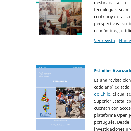
destinada a la p
tecnologías, sean
contribuyan a la
perspectivas socio
económicas, jurídic
Ver revista
Númer
Estudios Avanzad
Es una revista cie
cada año) editada 
de Chile
, el cual s
Superior Estatal co
cuentan con acceso
plataforma Open Jo
portugués. Desde 1
investigaciones pr