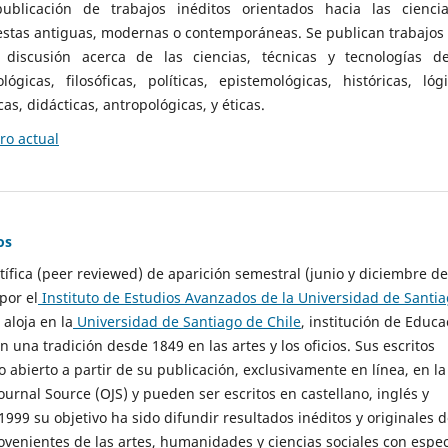
ublicación de trabajos inéditos orientados hacia las cienci
 estas antiguas, modernas o contemporáneas. Se publican trabajos
 discusión acerca de las ciencias, técnicas y tecnologías d
lógicas, filosóficas, políticas, epistemológicas, históricas, lógi
as, didácticas, antropológicas, y éticas.
o actual
os
ntífica (peer reviewed) de aparición semestral (junio y diciembre de
por el
Instituto de Estudios Avanzados de la Universidad de Santi
e aloja en la
Universidad de Santiago de Chile
, institución de Educa
n una tradición desde 1849 en las artes y los oficios. Sus escritos
 abierto a partir de su publicación, exclusivamente en línea, en la
urnal Source (OJS) y pueden ser escritos en castellano, inglés y
999 su objetivo ha sido difundir resultados inéditos y originales 
ovenientes de las artes, humanidades y ciencias sociales con espec