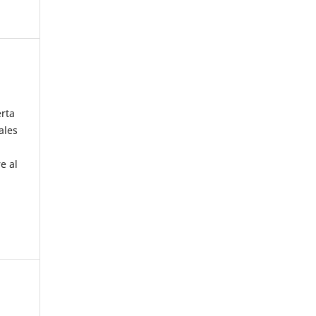
erta
ales
e al