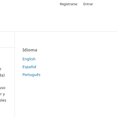
Registrarse
Entrar
Idioma
English
Español
e
Português
da)
uso
r y
ples