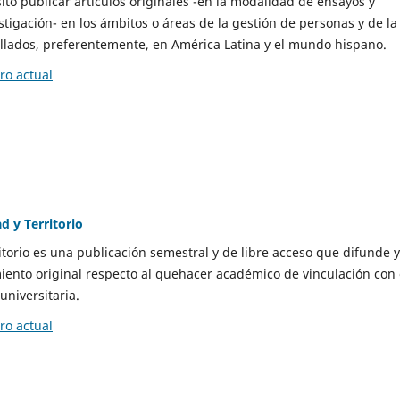
to publicar artículos originales -en la modalidad de ensayos y
stigación- en los ámbitos o áreas de la gestión de personas y de la
llados, preferentemente, en América Latina y el mundo hispano.
o actual
d y Territorio
itorio es una publicación semestral y de libre acceso que difunde y
ento original respecto al quehacer académico de vinculación con 
universitaria.
o actual