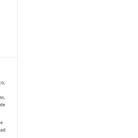
co,
as,
 de
de
tad