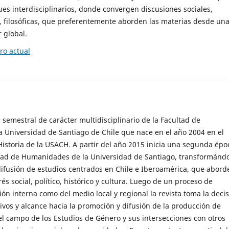
es interdisciplinarios, donde convergen discusiones sociales,
cas, filosóficas, que preferentemente aborden las materias desde un
 global.
o actual
 semestral de carácter multidisciplinario de la Facultad de
 Universidad de Santiago de Chile que nace en el año 2004 en el
storia de la USACH. A partir del año 2015 inicia una segunda épo
ultad de Humanidades de la Universidad de Santiago, transformánd
ifusión de estudios centrados en Chile e Iberoamérica, que abord
s social, político, histórico y cultura. Luego de un proceso de
ión interna como del medio local y regional la revista toma la deci
tivos y alcance hacia la promoción y difusión de la producción de
l campo de los Estudios de Género y sus intersecciones con otros