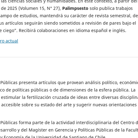
 las ciencias sociales y humanidades. En este contexto, a partir del
de 2025 (Volumen 15, N° 27),
Palimpsesto
solo publica trabajos
campo de estudios, mantendrá su carácter de revista semestral, de
sus artículos seguirán siendo sometidos a revisión de pares bajo el
ciego”. Recibirá colaboraciones en idioma español e inglés.
o actual
s Públicas presenta artículos que provean análisis político, económi
ico de políticas públicas o de dimensiones de la esfera pública. La
estimular la fertilización cruzada de ideas entre diversas disciplin
 accesible sobre su estado del arte y sugerir nuevas orientaciones
s Públicas forma parte de la actividad interdisciplinaria del Centro 
esarrollo y del Magíster en Gerencia y Políticas Públicas de la Facul
y Economía de la Universidad de Santiago de Chile.