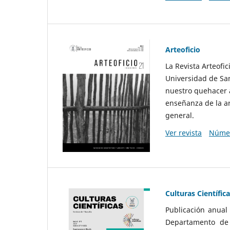
Arteoficio
La Revista Arteofi
Universidad de San
nuestro quehacer a
enseñanza de la ar
general.
Ver revista
Númer
Culturas Científic
Publicación anual
Departamento de F