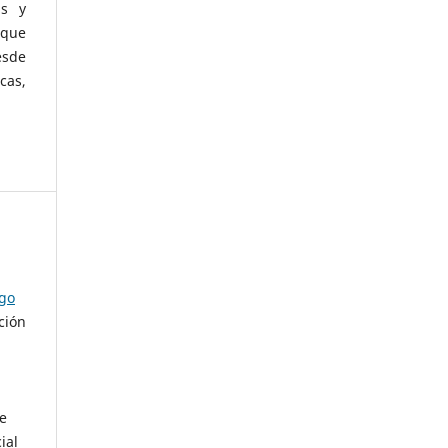
as y
 que
esde
cas,
ago
ción
de
ial