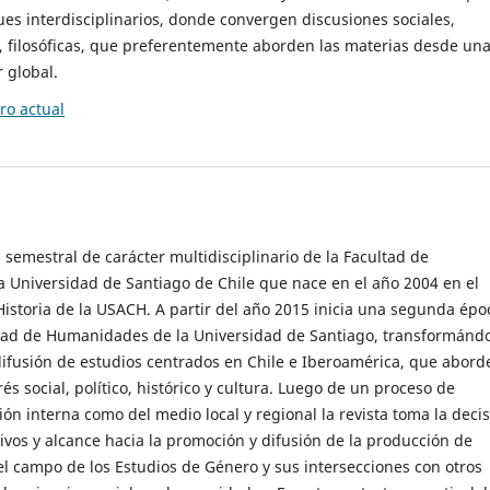
es interdisciplinarios, donde convergen discusiones sociales,
cas, filosóficas, que preferentemente aborden las materias desde un
 global.
o actual
 semestral de carácter multidisciplinario de la Facultad de
 Universidad de Santiago de Chile que nace en el año 2004 en el
storia de la USACH. A partir del año 2015 inicia una segunda épo
ultad de Humanidades de la Universidad de Santiago, transformánd
ifusión de estudios centrados en Chile e Iberoamérica, que abord
s social, político, histórico y cultura. Luego de un proceso de
ión interna como del medio local y regional la revista toma la deci
tivos y alcance hacia la promoción y difusión de la producción de
l campo de los Estudios de Género y sus intersecciones con otros