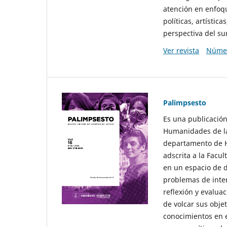
atención en enfoqu
políticas, artísti
perspectiva del sur
Ver revista
Númer
Palimpsesto
Es una publicación
Humanidades de la
departamento de Hi
adscrita a la Fac
en un espacio de d
problemas de interé
reflexión y evaluac
de volcar sus obje
conocimientos en e