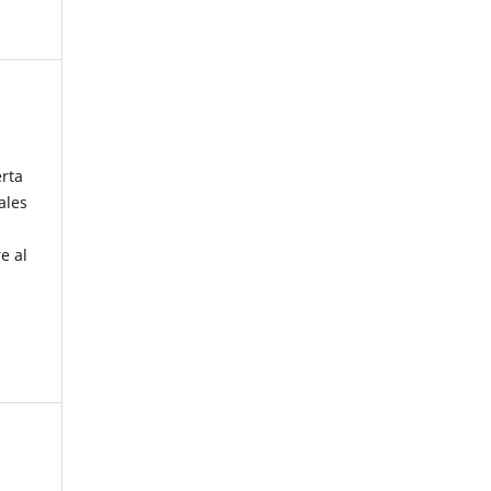
erta
ales
e al