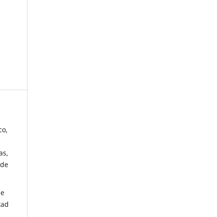
co,
as,
 de
de
tad