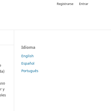
Registrarse
Entrar
Idioma
English
Español
e
Português
da)
uso
r y
ples