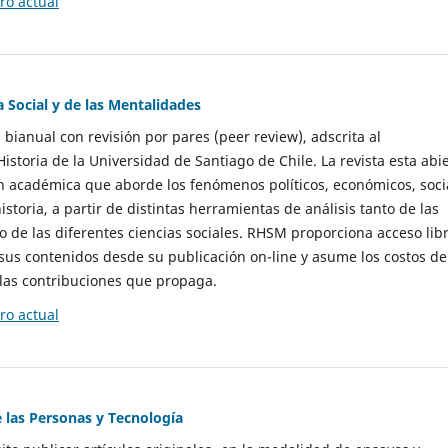
o actual
a Social y de las Mentalidades
 bianual con revisión por pares (peer review), adscrita al
storia de la Universidad de Santiago de Chile. La revista esta abi
n académica que aborde los fenómenos políticos, económicos, soci
historia, a partir de distintas herramientas de análisis tanto de las
e las diferentes ciencias sociales. RHSM proporciona acceso libr
sus contenidos desde su publicación on-line y asume los costos de
las contribuciones que propaga.
o actual
e las Personas y Tecnología