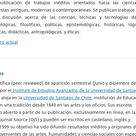
ublicación de trabajos inéditos orientados hacia las cienci
 estas antiguas, modernas o contemporáneas. Se publican trabajos
 discusión acerca de las ciencias, técnicas y tecnologías d
lógicas, filosóficas, políticas, epistemológicas, históricas, lógi
as, didácticas, antropológicas, y éticas.
o actual
os
ntífica (peer reviewed) de aparición semestral (junio y diciembre de
por el
Instituto de Estudios Avanzados de la Universidad de Santi
e aloja en la
Universidad de Santiago de Chile
, institución de Educa
n una tradición desde 1849 en las artes y los oficios. Sus escritos
 abierto a partir de su publicación, exclusivamente en línea, en la
urnal Source (OJS) y pueden ser escritos en castellano, inglés y
999 su objetivo ha sido difundir resultados inéditos y originales 
ovenientes de las artes, humanidades y ciencias sociales con espec