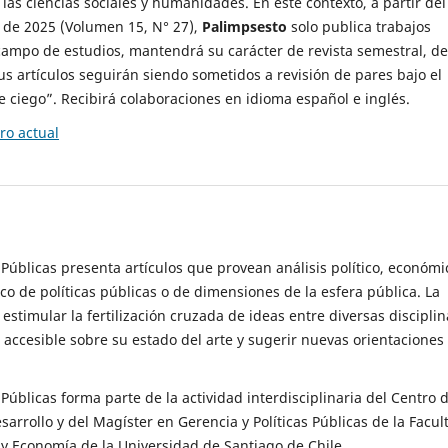
 las ciencias sociales y humanidades. En este contexto, a partir del
de 2025 (Volumen 15, N° 27),
Palimpsesto
solo publica trabajos
campo de estudios, mantendrá su carácter de revista semestral, de
sus artículos seguirán siendo sometidos a revisión de pares bajo el
ciego”. Recibirá colaboraciones en idioma español e inglés.
o actual
s Públicas presenta artículos que provean análisis político, económi
ico de políticas públicas o de dimensiones de la esfera pública. La
estimular la fertilización cruzada de ideas entre diversas disciplin
 accesible sobre su estado del arte y sugerir nuevas orientaciones
s Públicas forma parte de la actividad interdisciplinaria del Centro 
esarrollo y del Magíster en Gerencia y Políticas Públicas de la Facul
y Economía de la Universidad de Santiago de Chile.