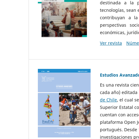
destinada a la p
tecnologías, sean
contribuyan a la
perspectivas socio
económicas, jurídic
Ver revista
Númer
Estudios Avanzad
Es una revista cie
cada año) editada 
de Chile
, el cual s
Superior Estatal co
cuentan con acceso
plataforma Open Jo
portugués. Desde 1
investigaciones pr