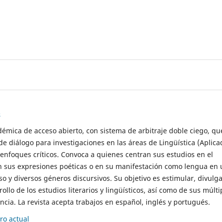
s
démica de acceso abierto, con sistema de arbitraje doble ciego, qu
de diálogo para investigaciones en las áreas de Lingüística (Aplica
 enfoques críticos. Convoca a quienes centran sus estudios en el
n sus expresiones poéticas o en su manifestación como lengua en 
so y diversos géneros discursivos. Su objetivo es estimular, divulga
rollo de los estudios literarios y lingüísticos, así como de sus múlti
cia. La revista acepta trabajos en español, inglés y portugués.
o actual