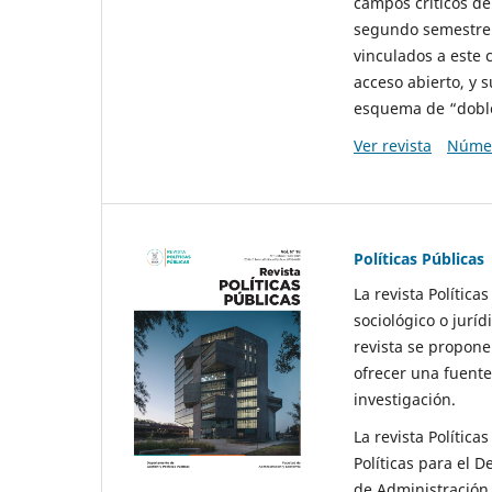
campos críticos de
segundo semestre 
vinculados a este 
acceso abierto, y 
esquema de “doble 
Ver revista
Númer
Políticas Públicas
La revista Política
sociológico o juríd
revista se propone 
ofrecer una fuente
investigación.
La revista Política
Políticas para el D
de Administración 