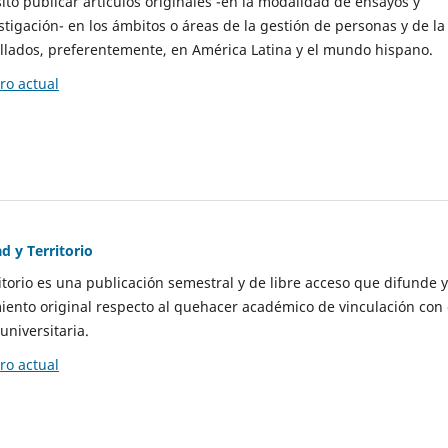
to publicar artículos originales -en la modalidad de ensayos y
stigación- en los ámbitos o áreas de la gestión de personas y de la
llados, preferentemente, en América Latina y el mundo hispano.
o actual
d y Territorio
itorio es una publicación semestral y de libre acceso que difunde y
ento original respecto al quehacer académico de vinculación con 
universitaria.
o actual