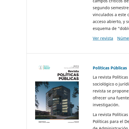
campos críticos de
segundo semestre 
vinculados a este 
acceso abierto, y 
esquema de “doble 
Ver revista
Númer
Políticas Públicas
La revista Política
sociológico o juríd
revista se propone 
ofrecer una fuente
investigación.
La revista Política
Políticas para el D
de Administración 