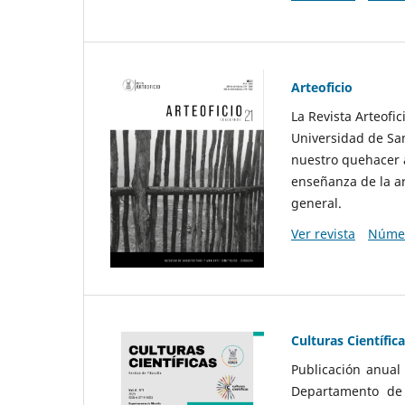
Arteoficio
La Revista Arteofi
Universidad de San
nuestro quehacer a
enseñanza de la ar
general.
Ver revista
Númer
Culturas Científic
Publicación anual
Departamento de F