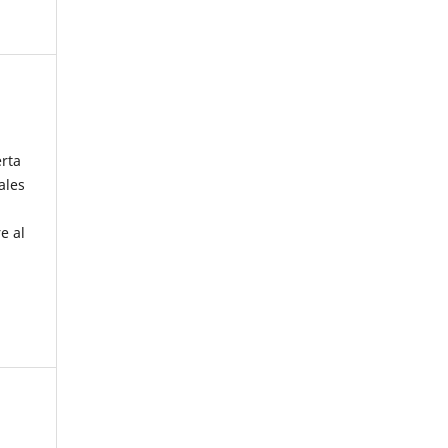
erta
ales
e al