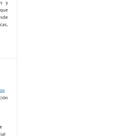
as y
 que
esde
cas,
ago
ción
de
ial