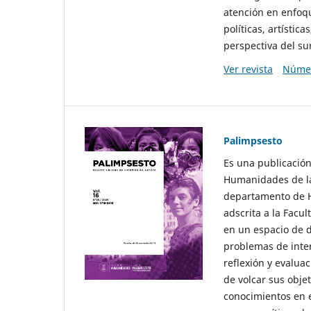
atención en enfoqu
políticas, artísti
perspectiva del sur
Ver revista
Númer
Palimpsesto
Es una publicación
Humanidades de la
departamento de Hi
adscrita a la Fac
en un espacio de d
problemas de interé
reflexión y evaluac
de volcar sus obje
conocimientos en e