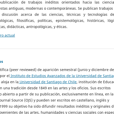
ublicación de trabajos inéditos orientados hacia las cienci
 estas antiguas, modernas o contemporáneas. Se publican trabajos
 discusión acerca de las ciencias, técnicas y tecnologías d
lógicas, filosóficas, políticas, epistemológicas, históricas, lógi
as, didácticas, antropológicas, y éticas.
o actual
os
ntífica (peer reviewed) de aparición semestral (junio y diciembre de
por el
Instituto de Estudios Avanzados de la Universidad de Santi
e aloja en la
Universidad de Santiago de Chile
, institución de Educa
n una tradición desde 1849 en las artes y los oficios. Sus escritos
 abierto a partir de su publicación, exclusivamente en línea, en la
urnal Source (OJS) y pueden ser escritos en castellano, inglés y
999 su objetivo ha sido difundir resultados inéditos y originales 
ovenientes de las artes, humanidades y ciencias sociales con espec