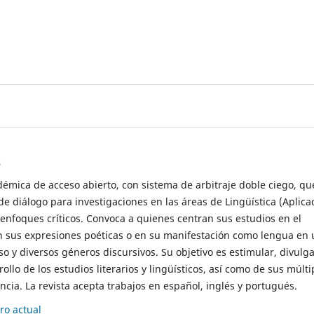
s
démica de acceso abierto, con sistema de arbitraje doble ciego, qu
de diálogo para investigaciones en las áreas de Lingüística (Aplica
 enfoques críticos. Convoca a quienes centran sus estudios en el
n sus expresiones poéticas o en su manifestación como lengua en 
so y diversos géneros discursivos. Su objetivo es estimular, divulga
rollo de los estudios literarios y lingüísticos, así como de sus múlti
cia. La revista acepta trabajos en español, inglés y portugués.
o actual