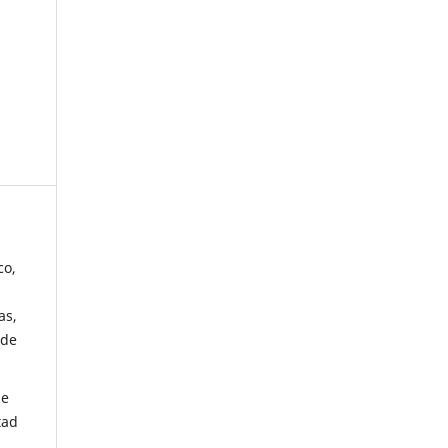
co,
as,
 de
de
tad