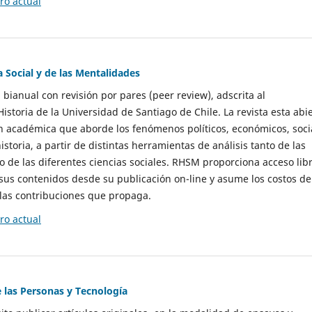
o actual
a Social y de las Mentalidades
 bianual con revisión por pares (peer review), adscrita al
storia de la Universidad de Santiago de Chile. La revista esta abi
n académica que aborde los fenómenos políticos, económicos, soci
historia, a partir de distintas herramientas de análisis tanto de las
e las diferentes ciencias sociales. RHSM proporciona acceso libr
sus contenidos desde su publicación on-line y asume los costos de
las contribuciones que propaga.
o actual
e las Personas y Tecnología