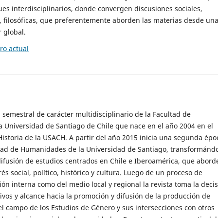
es interdisciplinarios, donde convergen discusiones sociales,
cas, filosóficas, que preferentemente aborden las materias desde un
 global.
o actual
 semestral de carácter multidisciplinario de la Facultad de
 Universidad de Santiago de Chile que nace en el año 2004 en el
storia de la USACH. A partir del año 2015 inicia una segunda épo
ultad de Humanidades de la Universidad de Santiago, transformánd
ifusión de estudios centrados en Chile e Iberoamérica, que abord
s social, político, histórico y cultura. Luego de un proceso de
ión interna como del medio local y regional la revista toma la deci
tivos y alcance hacia la promoción y difusión de la producción de
l campo de los Estudios de Género y sus intersecciones con otros