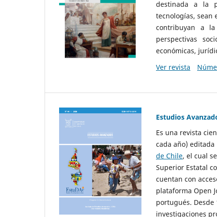
destinada a la p
tecnologías, sean
contribuyan a la
perspectivas socio
económicas, jurídic
Ver revista
Númer
Estudios Avanzad
Es una revista cie
cada año) editada 
de Chile
, el cual s
Superior Estatal co
cuentan con acceso
plataforma Open Jo
portugués. Desde 1
investigaciones pr