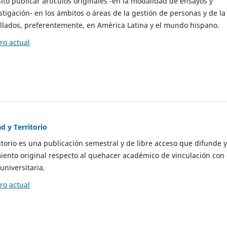
to publicar artículos originales -en la modalidad de ensayos y
stigación- en los ámbitos o áreas de la gestión de personas y de la
llados, preferentemente, en América Latina y el mundo hispano.
o actual
d y Territorio
itorio es una publicación semestral y de libre acceso que difunde y
ento original respecto al quehacer académico de vinculación con 
universitaria.
o actual