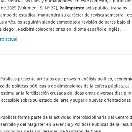
 las ciencias sociales y humanidades. En este contexto, a partir del
de 2025 (Volumen 15, N° 27),
Palimpsesto
solo publica trabajos
campo de estudios, mantendrá su carácter de revista semestral, de
sus artículos seguirán siendo sometidos a revisión de pares bajo el
ciego”. Recibirá colaboraciones en idioma español e inglés.
o actual
s Públicas presenta artículos que provean análisis político, económi
ico de políticas públicas o de dimensiones de la esfera pública. La
estimular la fertilización cruzada de ideas entre diversas disciplin
 accesible sobre su estado del arte y sugerir nuevas orientaciones
s Públicas forma parte de la actividad interdisciplinaria del Centro 
esarrollo y del Magíster en Gerencia y Políticas Públicas de la Facul
y Economía de la Universidad de Santiago de Chile.