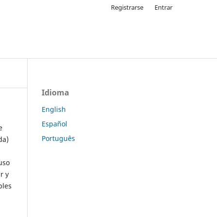
Registrarse
Entrar
Idioma
English
Español
e
Português
da)
uso
r y
ples