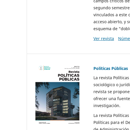
campos críticos de
segundo semestre 
vinculados a este 
acceso abierto, y 
esquema de “doble 
Ver revista
Númer
Políticas Públicas
La revista Política
sociológico o juríd
revista se propone 
ofrecer una fuente
investigación.
La revista Política
Políticas para el D
de Administración 