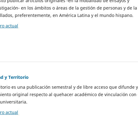
to publicar artículos originales -en la modalidad de ensayos y
stigación- en los ámbitos o áreas de la gestión de personas y de la
llados, preferentemente, en América Latina y el mundo hispano.
o actual
d y Territorio
itorio es una publicación semestral y de libre acceso que difunde y
ento original respecto al quehacer académico de vinculación con 
universitaria.
o actual