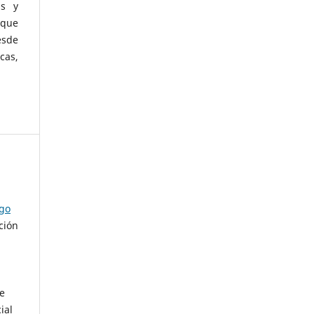
as y
 que
esde
cas,
ago
ción
de
ial