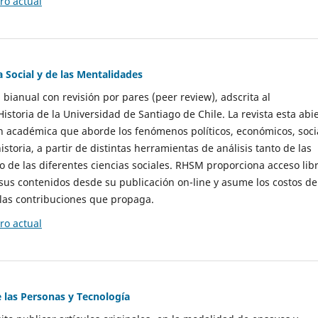
o actual
a Social y de las Mentalidades
 bianual con revisión por pares (peer review), adscrita al
storia de la Universidad de Santiago de Chile. La revista esta abi
n académica que aborde los fenómenos políticos, económicos, soci
historia, a partir de distintas herramientas de análisis tanto de las
e las diferentes ciencias sociales. RHSM proporciona acceso libr
sus contenidos desde su publicación on-line y asume los costos de
las contribuciones que propaga.
o actual
e las Personas y Tecnología