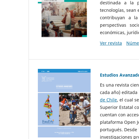
destinada a la p
tecnologías, sean
contribuyan a la
perspectivas socio
económicas, jurídic
Ver revista
Númer
Estudios Avanzad
Es una revista cie
cada año) editada 
de Chile
, el cual s
Superior Estatal co
cuentan con acceso
plataforma Open Jo
portugués. Desde 1
investigaciones pr