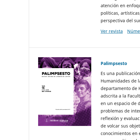
atención en enfoqu
políticas, artísti
perspectiva del sur
Ver revista
Númer
Palimpsesto
Es una publicación
Humanidades de la
departamento de Hi
adscrita a la Fac
en un espacio de d
problemas de interé
reflexión y evaluac
de volcar sus obje
conocimientos en e