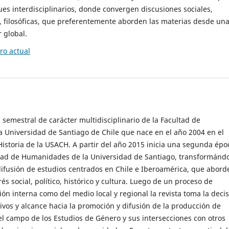
es interdisciplinarios, donde convergen discusiones sociales,
cas, filosóficas, que preferentemente aborden las materias desde un
 global.
o actual
 semestral de carácter multidisciplinario de la Facultad de
 Universidad de Santiago de Chile que nace en el año 2004 en el
storia de la USACH. A partir del año 2015 inicia una segunda épo
ultad de Humanidades de la Universidad de Santiago, transformánd
ifusión de estudios centrados en Chile e Iberoamérica, que abord
s social, político, histórico y cultura. Luego de un proceso de
ión interna como del medio local y regional la revista toma la deci
tivos y alcance hacia la promoción y difusión de la producción de
l campo de los Estudios de Género y sus intersecciones con otros