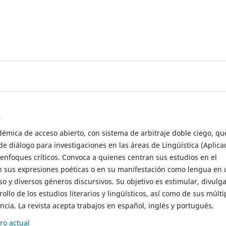
s
démica de acceso abierto, con sistema de arbitraje doble ciego, qu
de diálogo para investigaciones en las áreas de Lingüística (Aplica
 enfoques críticos. Convoca a quienes centran sus estudios en el
n sus expresiones poéticas o en su manifestación como lengua en 
so y diversos géneros discursivos. Su objetivo es estimular, divulga
rollo de los estudios literarios y lingüísticos, así como de sus múlti
cia. La revista acepta trabajos en español, inglés y portugués.
o actual