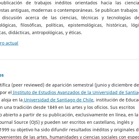
ublicación de trabajos inéditos orientados hacia las cienci
 estas antiguas, modernas o contemporáneas. Se publican trabajos
 discusión acerca de las ciencias, técnicas y tecnologías d
lógicas, filosóficas, políticas, epistemológicas, históricas, lógi
as, didácticas, antropológicas, y éticas.
o actual
os
ntífica (peer reviewed) de aparición semestral (junio y diciembre de
por el
Instituto de Estudios Avanzados de la Universidad de Santi
e aloja en la
Universidad de Santiago de Chile
, institución de Educa
n una tradición desde 1849 en las artes y los oficios. Sus escritos
 abierto a partir de su publicación, exclusivamente en línea, en la
urnal Source (OJS) y pueden ser escritos en castellano, inglés y
999 su objetivo ha sido difundir resultados inéditos y originales 
ovenientes de las artes, humanidades y ciencias sociales con espec