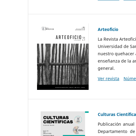
Arteoficio
La Revista Arteofi
Universidad de San
nuestro quehacer a
enseñanza de la ar
general.
Ver revista
Númer
Culturas Científic
Publicación anual
Departamento de F