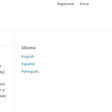
Registrarse
Entrar
Idioma
English
Español
e
Português
da)
uso
r y
ples