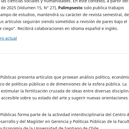
 las ciencias sociales y humanidades. En este contexto, a partir del
de 2025 (Volumen 15, N° 27),
Palimpsesto
solo publica trabajos
campo de estudios, mantendrá su carácter de revista semestral, de
sus artículos seguirán siendo sometidos a revisión de pares bajo el
ciego”. Recibirá colaboraciones en idioma español e inglés.
o actual
s Públicas presenta artículos que provean análisis político, económi
ico de políticas públicas o de dimensiones de la esfera pública. La
estimular la fertilización cruzada de ideas entre diversas disciplin
 accesible sobre su estado del arte y sugerir nuevas orientaciones
s Públicas forma parte de la actividad interdisciplinaria del Centro 
esarrollo y del Magíster en Gerencia y Políticas Públicas de la Facul
y Economía de la Universidad de Santiago de Chile.