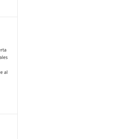
erta
ales
e al