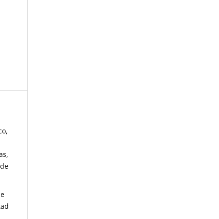
co,
as,
 de
de
tad