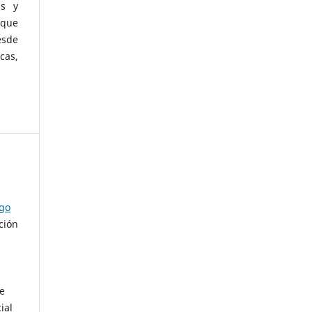
as y
 que
esde
cas,
ago
ción
de
ial