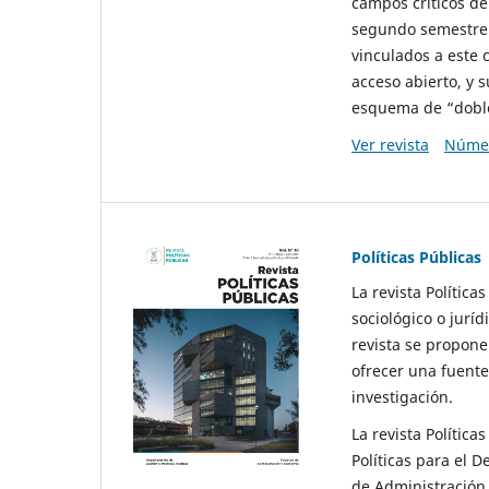
campos críticos de
segundo semestre 
vinculados a este 
acceso abierto, y 
esquema de “doble 
Ver revista
Númer
Políticas Públicas
La revista Política
sociológico o juríd
revista se propone 
ofrecer una fuente
investigación.
La revista Política
Políticas para el D
de Administración 