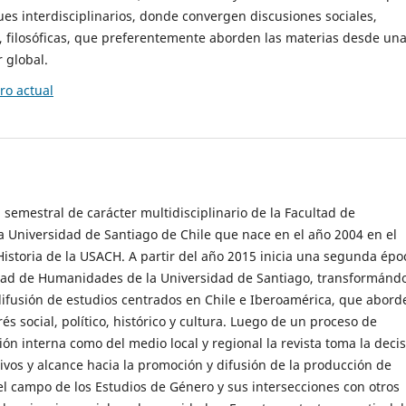
es interdisciplinarios, donde convergen discusiones sociales,
cas, filosóficas, que preferentemente aborden las materias desde un
 global.
o actual
 semestral de carácter multidisciplinario de la Facultad de
 Universidad de Santiago de Chile que nace en el año 2004 en el
storia de la USACH. A partir del año 2015 inicia una segunda épo
ultad de Humanidades de la Universidad de Santiago, transformánd
ifusión de estudios centrados en Chile e Iberoamérica, que abord
s social, político, histórico y cultura. Luego de un proceso de
ión interna como del medio local y regional la revista toma la deci
tivos y alcance hacia la promoción y difusión de la producción de
l campo de los Estudios de Género y sus intersecciones con otros