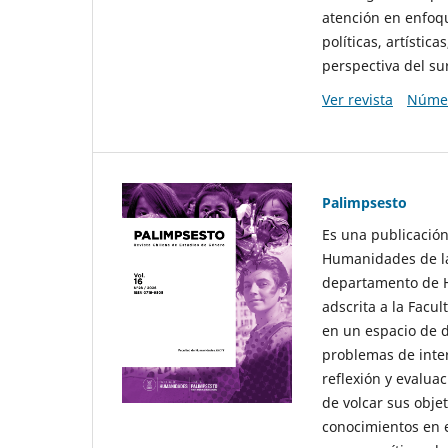
atención en enfoqu
políticas, artísti
perspectiva del sur
Ver revista
Númer
Palimpsesto
Es una publicación
Humanidades de la
departamento de Hi
adscrita a la Fac
en un espacio de d
problemas de interé
reflexión y evaluac
de volcar sus obje
conocimientos en e