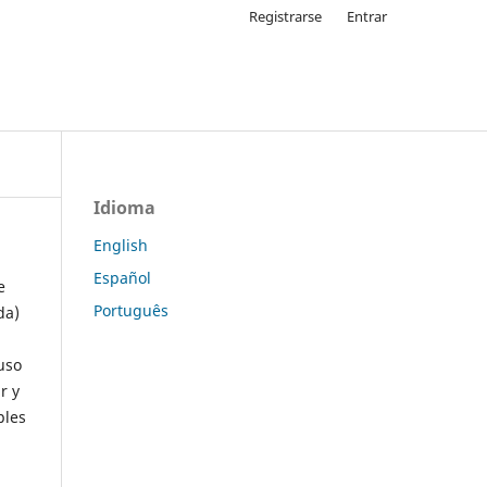
Registrarse
Entrar
Idioma
English
Español
e
Português
da)
uso
r y
ples