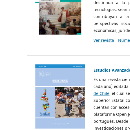
destinada a la p
tecnologías, sean
contribuyan a la
perspectivas socio
económicas, jurídic
Ver revista
Númer
Estudios Avanzad
Es una revista cie
cada año) editada 
de Chile
, el cual s
Superior Estatal co
cuentan con acceso
plataforma Open Jo
portugués. Desde 1
investigaciones pr