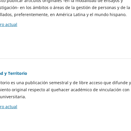
to publicar artículos originales -en la modalidad de ensayos y
stigación- en los ámbitos o áreas de la gestión de personas y de la
llados, preferentemente, en América Latina y el mundo hispano.
o actual
d y Territorio
itorio es una publicación semestral y de libre acceso que difunde y
ento original respecto al quehacer académico de vinculación con 
universitaria.
o actual