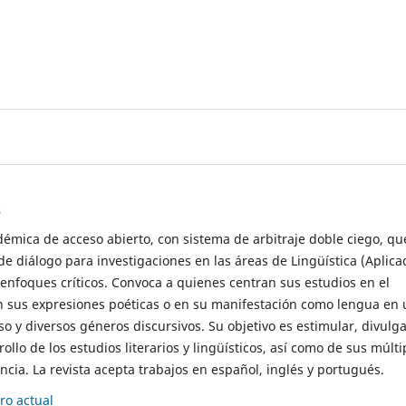
s
démica de acceso abierto, con sistema de arbitraje doble ciego, qu
de diálogo para investigaciones en las áreas de Lingüística (Aplica
 enfoques críticos. Convoca a quienes centran sus estudios en el
n sus expresiones poéticas o en su manifestación como lengua en 
so y diversos géneros discursivos. Su objetivo es estimular, divulga
rollo de los estudios literarios y lingüísticos, así como de sus múlti
cia. La revista acepta trabajos en español, inglés y portugués.
o actual