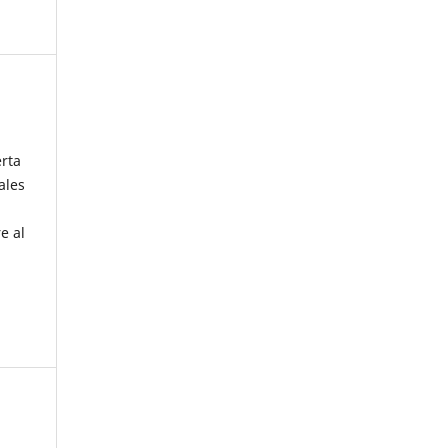
erta
ales
e al