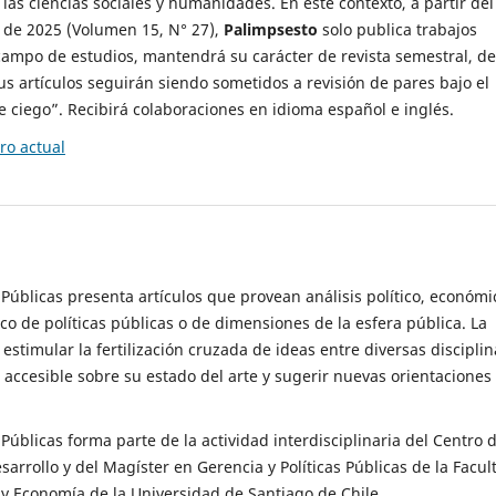
 las ciencias sociales y humanidades. En este contexto, a partir del
de 2025 (Volumen 15, N° 27),
Palimpsesto
solo publica trabajos
campo de estudios, mantendrá su carácter de revista semestral, de
sus artículos seguirán siendo sometidos a revisión de pares bajo el
ciego”. Recibirá colaboraciones en idioma español e inglés.
o actual
s Públicas presenta artículos que provean análisis político, económi
ico de políticas públicas o de dimensiones de la esfera pública. La
estimular la fertilización cruzada de ideas entre diversas disciplin
 accesible sobre su estado del arte y sugerir nuevas orientaciones
s Públicas forma parte de la actividad interdisciplinaria del Centro 
esarrollo y del Magíster en Gerencia y Políticas Públicas de la Facul
y Economía de la Universidad de Santiago de Chile.