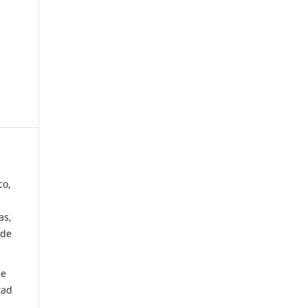
co,
as,
 de
de
tad