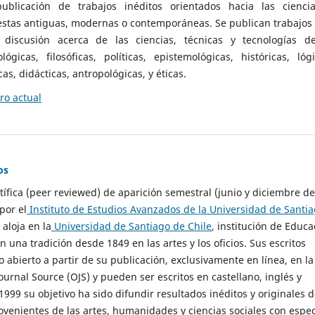
ublicación de trabajos inéditos orientados hacia las cienci
 estas antiguas, modernas o contemporáneas. Se publican trabajos
 discusión acerca de las ciencias, técnicas y tecnologías d
lógicas, filosóficas, políticas, epistemológicas, históricas, lógi
as, didácticas, antropológicas, y éticas.
o actual
os
ntífica (peer reviewed) de aparición semestral (junio y diciembre de
por el
Instituto de Estudios Avanzados de la Universidad de Santi
e aloja en la
Universidad de Santiago de Chile
, institución de Educa
n una tradición desde 1849 en las artes y los oficios. Sus escritos
 abierto a partir de su publicación, exclusivamente en línea, en la
urnal Source (OJS) y pueden ser escritos en castellano, inglés y
999 su objetivo ha sido difundir resultados inéditos y originales 
ovenientes de las artes, humanidades y ciencias sociales con espec