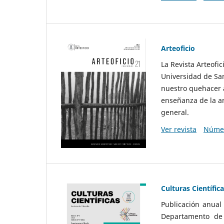
Arteoficio
La Revista Arteofi
Universidad de San
nuestro quehacer a
enseñanza de la ar
general.
Ver revista
Númer
Culturas Científic
Publicación anual
Departamento de F