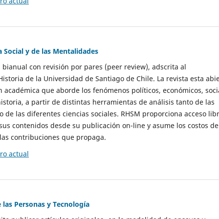
o actual
a Social y de las Mentalidades
 bianual con revisión por pares (peer review), adscrita al
storia de la Universidad de Santiago de Chile. La revista esta abi
n académica que aborde los fenómenos políticos, económicos, soci
historia, a partir de distintas herramientas de análisis tanto de las
e las diferentes ciencias sociales. RHSM proporciona acceso libr
sus contenidos desde su publicación on-line y asume los costos de
las contribuciones que propaga.
o actual
e las Personas y Tecnología