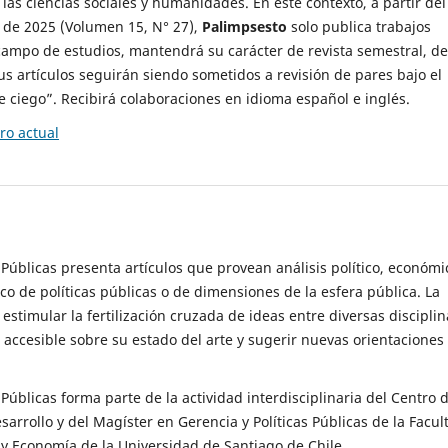
 las ciencias sociales y humanidades. En este contexto, a partir del
de 2025 (Volumen 15, N° 27),
Palimpsesto
solo publica trabajos
campo de estudios, mantendrá su carácter de revista semestral, de
sus artículos seguirán siendo sometidos a revisión de pares bajo el
ciego”. Recibirá colaboraciones en idioma español e inglés.
o actual
s Públicas presenta artículos que provean análisis político, económi
ico de políticas públicas o de dimensiones de la esfera pública. La
estimular la fertilización cruzada de ideas entre diversas disciplin
 accesible sobre su estado del arte y sugerir nuevas orientaciones
s Públicas forma parte de la actividad interdisciplinaria del Centro 
esarrollo y del Magíster en Gerencia y Políticas Públicas de la Facul
y Economía de la Universidad de Santiago de Chile.