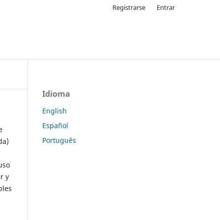
Registrarse
Entrar
Idioma
English
Español
e
Português
da)
uso
r y
ples