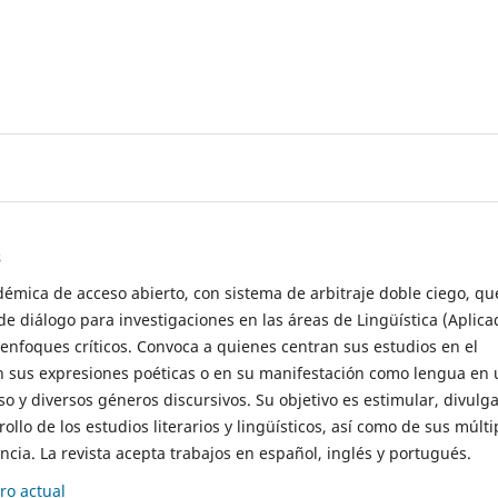
s
démica de acceso abierto, con sistema de arbitraje doble ciego, qu
de diálogo para investigaciones en las áreas de Lingüística (Aplica
 enfoques críticos. Convoca a quienes centran sus estudios en el
n sus expresiones poéticas o en su manifestación como lengua en 
so y diversos géneros discursivos. Su objetivo es estimular, divulga
rollo de los estudios literarios y lingüísticos, así como de sus múlti
cia. La revista acepta trabajos en español, inglés y portugués.
o actual