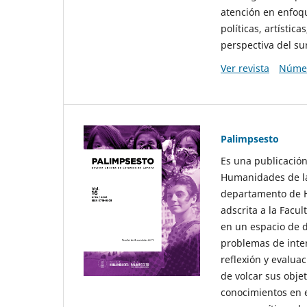
atención en enfoqu
políticas, artísti
perspectiva del sur
Ver revista
Númer
Palimpsesto
Es una publicación
Humanidades de la
departamento de Hi
adscrita a la Fac
en un espacio de d
problemas de interé
reflexión y evaluac
de volcar sus obje
conocimientos en e