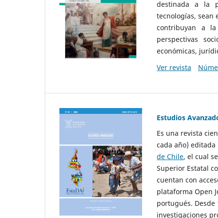
destinada a la p
tecnologías, sean
contribuyan a la
perspectivas socio
económicas, jurídic
Ver revista
Númer
Estudios Avanzad
Es una revista cie
cada año) editada 
de Chile
, el cual s
Superior Estatal co
cuentan con acceso
plataforma Open Jo
portugués. Desde 1
investigaciones pr