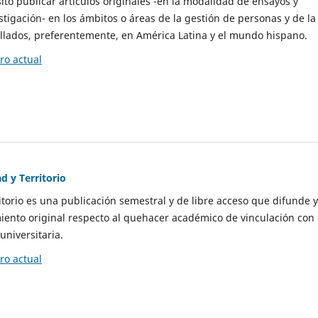
to publicar artículos originales -en la modalidad de ensayos y
stigación- en los ámbitos o áreas de la gestión de personas y de la
llados, preferentemente, en América Latina y el mundo hispano.
o actual
d y Territorio
itorio es una publicación semestral y de libre acceso que difunde y
ento original respecto al quehacer académico de vinculación con 
universitaria.
o actual