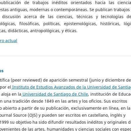
ublicación de trabajos inéditos orientados hacia las cienci
 estas antiguas, modernas o contemporáneas. Se publican trabajos
 discusión acerca de las ciencias, técnicas y tecnologías d
lógicas, filosóficas, políticas, epistemológicas, históricas, lógi
as, didácticas, antropológicas, y éticas.
o actual
os
ntífica (peer reviewed) de aparición semestral (junio y diciembre de
por el
Instituto de Estudios Avanzados de la Universidad de Santi
e aloja en la
Universidad de Santiago de Chile
, institución de Educa
n una tradición desde 1849 en las artes y los oficios. Sus escritos
 abierto a partir de su publicación, exclusivamente en línea, en la
urnal Source (OJS) y pueden ser escritos en castellano, inglés y
999 su objetivo ha sido difundir resultados inéditos y originales 
ovenientes de las artes, humanidades y ciencias sociales con espec