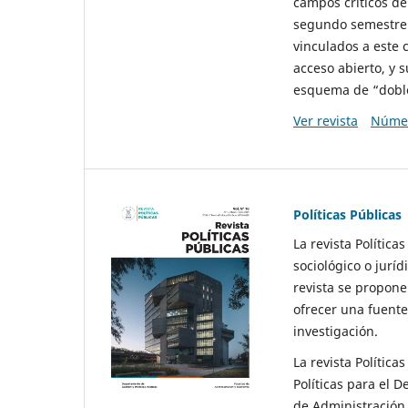
campos críticos de
segundo semestre 
vinculados a este 
acceso abierto, y 
esquema de “doble 
Ver revista
Númer
Políticas Públicas
La revista Política
sociológico o juríd
revista se propone 
ofrecer una fuente
investigación.
La revista Política
Políticas para el D
de Administración 