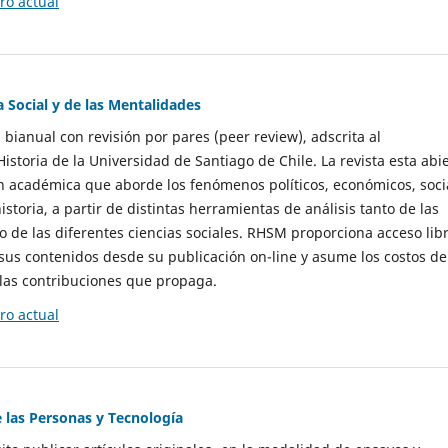
o actual
a Social y de las Mentalidades
 bianual con revisión por pares (peer review), adscrita al
storia de la Universidad de Santiago de Chile. La revista esta abi
n académica que aborde los fenómenos políticos, económicos, soci
historia, a partir de distintas herramientas de análisis tanto de las
e las diferentes ciencias sociales. RHSM proporciona acceso libr
sus contenidos desde su publicación on-line y asume los costos de
las contribuciones que propaga.
o actual
e las Personas y Tecnología