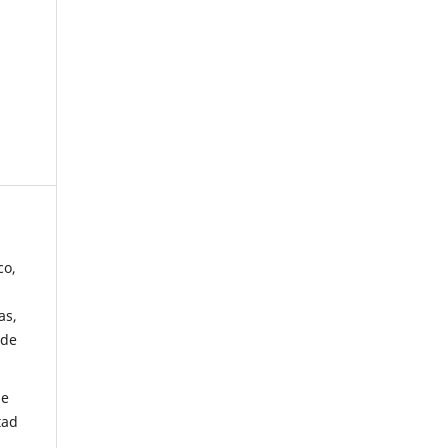
co,
as,
 de
de
tad