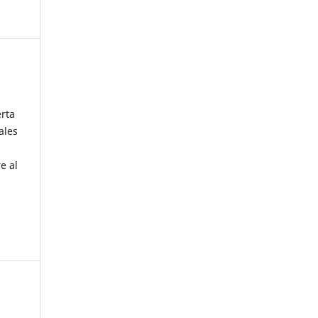
erta
ales
e al