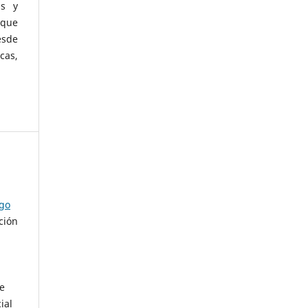
as y
 que
esde
cas,
ago
ción
de
ial