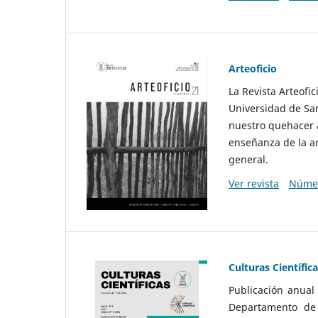
Arteoficio
La Revista Arteofi
Universidad de San
nuestro quehacer a
enseñanza de la ar
general.
Ver revista
Númer
Culturas Científic
Publicación anual
Departamento de F