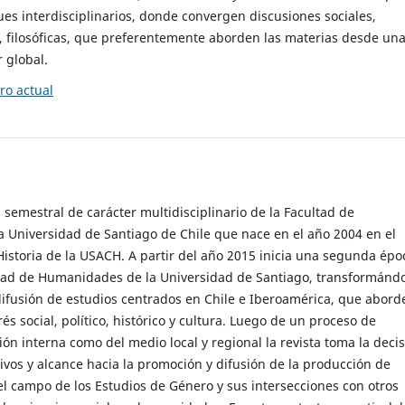
es interdisciplinarios, donde convergen discusiones sociales,
cas, filosóficas, que preferentemente aborden las materias desde un
 global.
o actual
 semestral de carácter multidisciplinario de la Facultad de
 Universidad de Santiago de Chile que nace en el año 2004 en el
storia de la USACH. A partir del año 2015 inicia una segunda épo
ultad de Humanidades de la Universidad de Santiago, transformánd
ifusión de estudios centrados en Chile e Iberoamérica, que abord
s social, político, histórico y cultura. Luego de un proceso de
ión interna como del medio local y regional la revista toma la deci
tivos y alcance hacia la promoción y difusión de la producción de
l campo de los Estudios de Género y sus intersecciones con otros