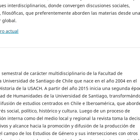
es interdisciplinarios, donde convergen discusiones sociales,
cas, filosóficas, que preferentemente aborden las materias desde un
 global.
o actual
 semestral de carácter multidisciplinario de la Facultad de
 Universidad de Santiago de Chile que nace en el año 2004 en el
storia de la USACH. A partir del año 2015 inicia una segunda épo
ultad de Humanidades de la Universidad de Santiago, transformánd
ifusión de estudios centrados en Chile e Iberoamérica, que abord
s social, político, histórico y cultura. Luego de un proceso de
ión interna como del medio local y regional la revista toma la deci
tivos y alcance hacia la promoción y difusión de la producción de
l campo de los Estudios de Género y sus intersecciones con otros