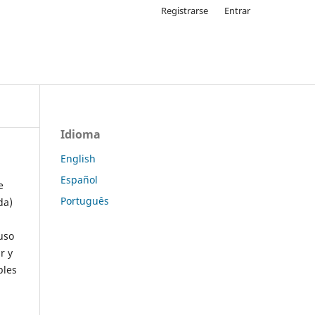
Registrarse
Entrar
Idioma
English
Español
e
Português
da)
uso
r y
ples