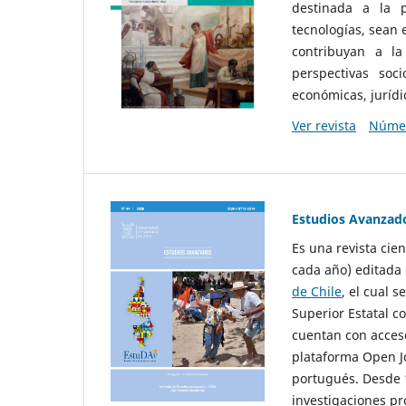
destinada a la p
tecnologías, sean
contribuyan a la
perspectivas socio
económicas, jurídic
Ver revista
Númer
Estudios Avanzad
Es una revista cie
cada año) editada 
de Chile
, el cual s
Superior Estatal co
cuentan con acceso
plataforma Open Jo
portugués. Desde 1
investigaciones pr