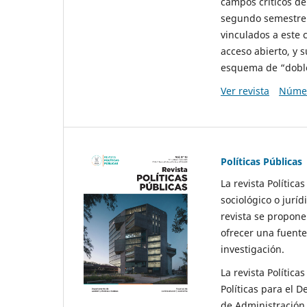
campos críticos de
segundo semestre 
vinculados a este 
acceso abierto, y 
esquema de “doble 
Ver revista
Númer
Políticas Públicas
La revista Política
sociológico o juríd
revista se propone 
ofrecer una fuente
investigación.
La revista Política
Políticas para el D
de Administración 