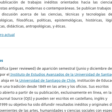
ublicación de trabajos inéditos orientados hacia las cienci
 estas antiguas, modernas o contemporáneas. Se publican trabajos
 discusión acerca de las ciencias, técnicas y tecnologías d
lógicas, filosóficas, políticas, epistemológicas, históricas, lógi
as, didácticas, antropológicas, y éticas.
o actual
os
ntífica (peer reviewed) de aparición semestral (junio y diciembre de
por el
Instituto de Estudios Avanzados de la Universidad de Santi
e aloja en la
Universidad de Santiago de Chile
, institución de Educa
n una tradición desde 1849 en las artes y los oficios. Sus escritos
 abierto a partir de su publicación, exclusivamente en línea, en la
urnal Source (OJS) y pueden ser escritos en castellano, inglés y
999 su objetivo ha sido difundir resultados inéditos y originales 
ovenientes de las artes, humanidades y ciencias sociales con espec