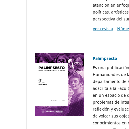
atención en enfoqu
políticas, artísti
perspectiva del sur
Ver revista
Númer
Palimpsesto
Es una publicación
Humanidades de la
departamento de Hi
adscrita a la Fac
en un espacio de d
problemas de interé
reflexión y evaluac
de volcar sus obje
conocimientos en e