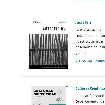
Arteoficio
La Revista Arteofi
Universidad de San
nuestro quehacer a
enseñanza de la ar
general.
Ver revista
Númer
Culturas Científic
Publicación anual
Departamento de F