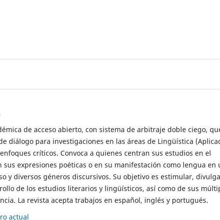
s
démica de acceso abierto, con sistema de arbitraje doble ciego, qu
de diálogo para investigaciones en las áreas de Lingüística (Aplica
 enfoques críticos. Convoca a quienes centran sus estudios en el
n sus expresiones poéticas o en su manifestación como lengua en 
so y diversos géneros discursivos. Su objetivo es estimular, divulga
rollo de los estudios literarios y lingüísticos, así como de sus múlti
cia. La revista acepta trabajos en español, inglés y portugués.
o actual