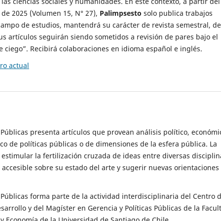
 las ciencias sociales y humanidades. En este contexto, a partir del
de 2025 (Volumen 15, N° 27),
Palimpsesto
solo publica trabajos
campo de estudios, mantendrá su carácter de revista semestral, de
sus artículos seguirán siendo sometidos a revisión de pares bajo el
ciego”. Recibirá colaboraciones en idioma español e inglés.
o actual
s Públicas presenta artículos que provean análisis político, económi
ico de políticas públicas o de dimensiones de la esfera pública. La
estimular la fertilización cruzada de ideas entre diversas disciplin
 accesible sobre su estado del arte y sugerir nuevas orientaciones
s Públicas forma parte de la actividad interdisciplinaria del Centro 
esarrollo y del Magíster en Gerencia y Políticas Públicas de la Facul
y Economía de la Universidad de Santiago de Chile.