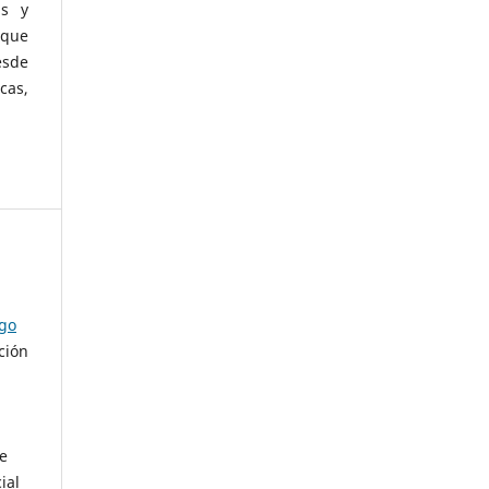
as y
 que
esde
cas,
ago
ción
de
ial