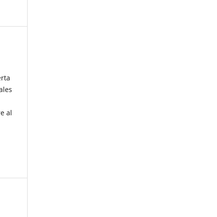
erta
ales
e al