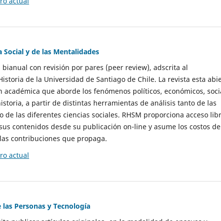
o actual
a Social y de las Mentalidades
 bianual con revisión por pares (peer review), adscrita al
storia de la Universidad de Santiago de Chile. La revista esta abi
n académica que aborde los fenómenos políticos, económicos, soci
historia, a partir de distintas herramientas de análisis tanto de las
e las diferentes ciencias sociales. RHSM proporciona acceso libr
sus contenidos desde su publicación on-line y asume los costos de
las contribuciones que propaga.
o actual
e las Personas y Tecnología