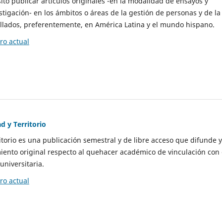
to publicar artículos originales -en la modalidad de ensayos y
stigación- en los ámbitos o áreas de la gestión de personas y de la
llados, preferentemente, en América Latina y el mundo hispano.
o actual
d y Territorio
itorio es una publicación semestral y de libre acceso que difunde y
ento original respecto al quehacer académico de vinculación con 
universitaria.
o actual