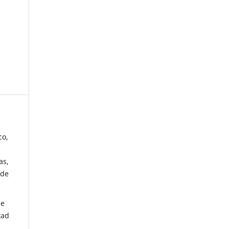
co,
as,
 de
de
tad