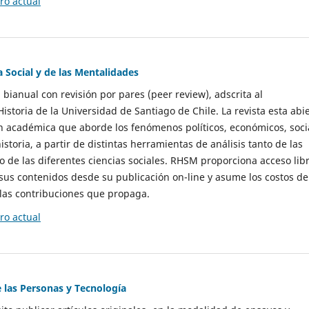
o actual
a Social y de las Mentalidades
 bianual con revisión por pares (peer review), adscrita al
storia de la Universidad de Santiago de Chile. La revista esta abi
n académica que aborde los fenómenos políticos, económicos, soci
historia, a partir de distintas herramientas de análisis tanto de las
e las diferentes ciencias sociales. RHSM proporciona acceso libr
sus contenidos desde su publicación on-line y asume los costos de
las contribuciones que propaga.
o actual
e las Personas y Tecnología