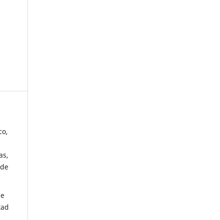
co,
as,
 de
de
tad