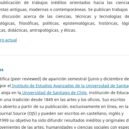
ublicación de trabajos inéditos orientados hacia las cienci
 estas antiguas, modernas o contemporáneas. Se publican trabajos
 discusión acerca de las ciencias, técnicas y tecnologías d
lógicas, filosóficas, políticas, epistemológicas, históricas, lógi
as, didácticas, antropológicas, y éticas.
o actual
os
ntífica (peer reviewed) de aparición semestral (junio y diciembre de
por el
Instituto de Estudios Avanzados de la Universidad de Santi
e aloja en la
Universidad de Santiago de Chile
, institución de Educa
n una tradición desde 1849 en las artes y los oficios. Sus escritos
 abierto a partir de su publicación, exclusivamente en línea, en la
urnal Source (OJS) y pueden ser escritos en castellano, inglés y
999 su objetivo ha sido difundir resultados inéditos y originales 
ovenientes de las artes, humanidades y ciencias sociales con espec