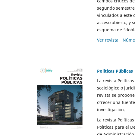
campos críticos de
segundo semestre 
vinculados a este 
acceso abierto, y 
esquema de “doble 
Ver revista
Númer
Políticas Públicas
La revista Política
sociológico o juríd
revista se propone 
ofrecer una fuente
investigación.
La revista Política
Políticas para el D
de Administración 