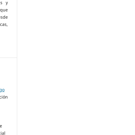
as y
 que
esde
cas,
ago
ción
de
ial