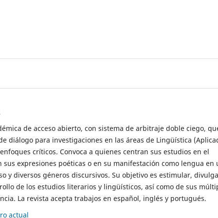
s
démica de acceso abierto, con sistema de arbitraje doble ciego, qu
de diálogo para investigaciones en las áreas de Lingüística (Aplica
 enfoques críticos. Convoca a quienes centran sus estudios en el
n sus expresiones poéticas o en su manifestación como lengua en 
so y diversos géneros discursivos. Su objetivo es estimular, divulga
rollo de los estudios literarios y lingüísticos, así como de sus múlti
cia. La revista acepta trabajos en español, inglés y portugués.
o actual