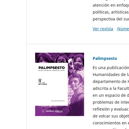
atención en enfoqu
políticas, artísti
perspectiva del sur
Ver revista
Númer
Palimpsesto
Es una publicación
Humanidades de la
departamento de Hi
adscrita a la Fac
en un espacio de d
problemas de interé
reflexión y evaluac
de volcar sus obje
conocimientos en e