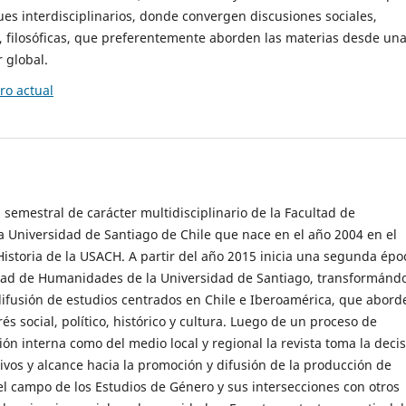
es interdisciplinarios, donde convergen discusiones sociales,
cas, filosóficas, que preferentemente aborden las materias desde un
 global.
o actual
 semestral de carácter multidisciplinario de la Facultad de
 Universidad de Santiago de Chile que nace en el año 2004 en el
storia de la USACH. A partir del año 2015 inicia una segunda épo
ultad de Humanidades de la Universidad de Santiago, transformánd
ifusión de estudios centrados en Chile e Iberoamérica, que abord
s social, político, histórico y cultura. Luego de un proceso de
ión interna como del medio local y regional la revista toma la deci
tivos y alcance hacia la promoción y difusión de la producción de
l campo de los Estudios de Género y sus intersecciones con otros