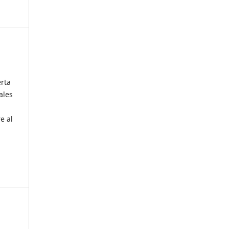
erta
ales
e al