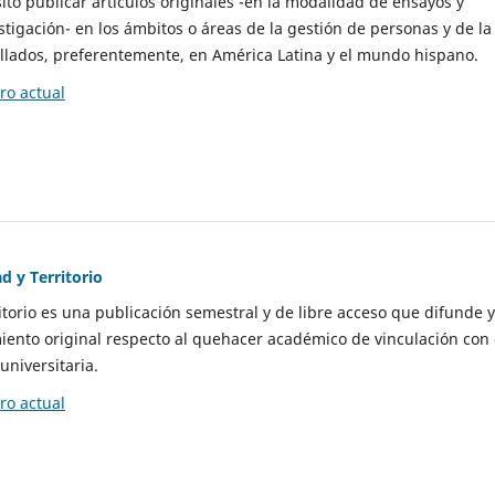
to publicar artículos originales -en la modalidad de ensayos y
stigación- en los ámbitos o áreas de la gestión de personas y de la
llados, preferentemente, en América Latina y el mundo hispano.
o actual
d y Territorio
itorio es una publicación semestral y de libre acceso que difunde y
ento original respecto al quehacer académico de vinculación con 
universitaria.
o actual