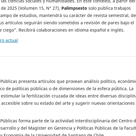
 las ciencias sociales y humanidades. En este contexto, a partir del
de 2025 (Volumen 15, N° 27),
Palimpsesto
solo publica trabajos
campo de estudios, mantendrá su carácter de revista semestral, de
sus artículos seguirán siendo sometidos a revisión de pares bajo el
ciego”. Recibirá colaboraciones en idioma español e inglés.
o actual
s Públicas presenta artículos que provean análisis político, económi
ico de políticas públicas o de dimensiones de la esfera pública. La
estimular la fertilización cruzada de ideas entre diversas disciplin
 accesible sobre su estado del arte y sugerir nuevas orientaciones
s Públicas forma parte de la actividad interdisciplinaria del Centro 
esarrollo y del Magíster en Gerencia y Políticas Públicas de la Facul
y Economía de la Universidad de Santiago de Chile.