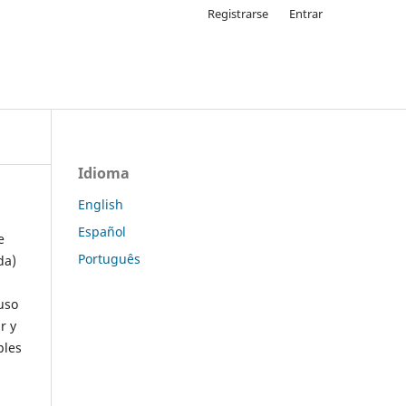
Registrarse
Entrar
Idioma
English
Español
e
Português
da)
uso
r y
ples