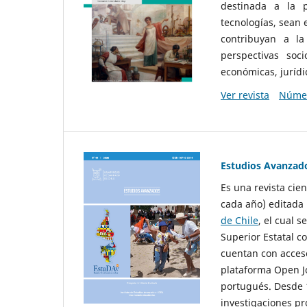
destinada a la p
tecnologías, sean
contribuyan a la
perspectivas socio
económicas, jurídic
Ver revista
Númer
Estudios Avanzad
Es una revista cie
cada año) editada 
de Chile
, el cual s
Superior Estatal co
cuentan con acceso
plataforma Open Jo
portugués. Desde 1
investigaciones pr