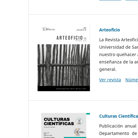
Arteoficio
La Revista Arteofi
Universidad de San
nuestro quehacer a
enseñanza de la ar
general.
Ver revista
Númer
Culturas Científic
Publicación anual
Departamento de F