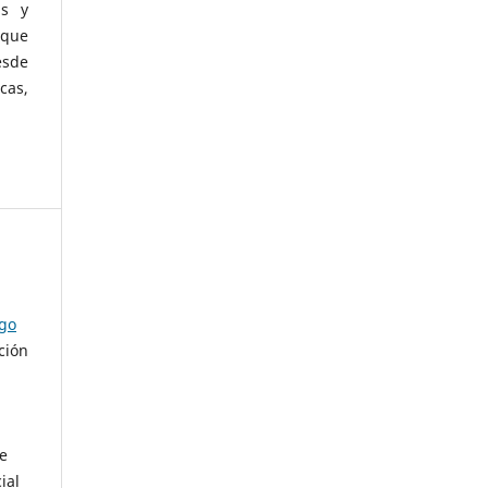
as y
 que
esde
cas,
ago
ción
de
ial