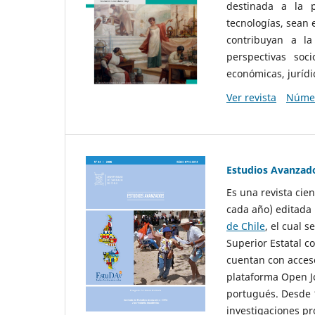
destinada a la p
tecnologías, sean
contribuyan a la
perspectivas socio
económicas, jurídic
Ver revista
Númer
Estudios Avanzad
Es una revista cie
cada año) editada 
de Chile
, el cual s
Superior Estatal co
cuentan con acceso
plataforma Open Jo
portugués. Desde 1
investigaciones pr