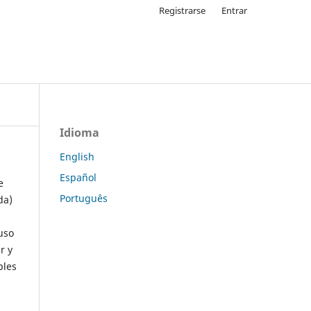
Registrarse
Entrar
Idioma
English
Español
e
Português
da)
uso
r y
ples