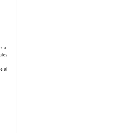
erta
ales
e al