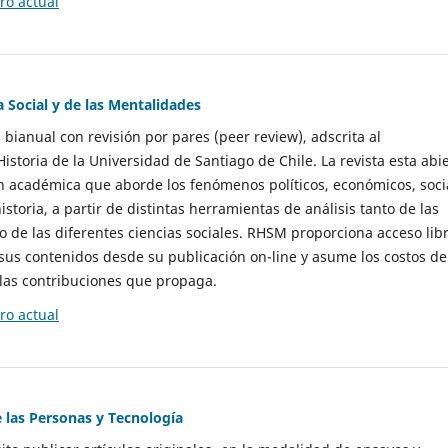
o actual
a Social y de las Mentalidades
 bianual con revisión por pares (peer review), adscrita al
storia de la Universidad de Santiago de Chile. La revista esta abi
n académica que aborde los fenómenos políticos, económicos, soci
historia, a partir de distintas herramientas de análisis tanto de las
e las diferentes ciencias sociales. RHSM proporciona acceso libr
sus contenidos desde su publicación on-line y asume los costos de
las contribuciones que propaga.
o actual
e las Personas y Tecnología