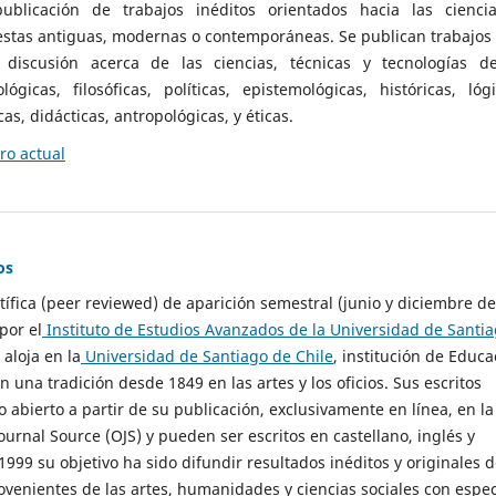
ublicación de trabajos inéditos orientados hacia las cienci
 estas antiguas, modernas o contemporáneas. Se publican trabajos
 discusión acerca de las ciencias, técnicas y tecnologías d
lógicas, filosóficas, políticas, epistemológicas, históricas, lógi
as, didácticas, antropológicas, y éticas.
o actual
os
ntífica (peer reviewed) de aparición semestral (junio y diciembre de
por el
Instituto de Estudios Avanzados de la Universidad de Santi
e aloja en la
Universidad de Santiago de Chile
, institución de Educa
n una tradición desde 1849 en las artes y los oficios. Sus escritos
 abierto a partir de su publicación, exclusivamente en línea, en la
urnal Source (OJS) y pueden ser escritos en castellano, inglés y
999 su objetivo ha sido difundir resultados inéditos y originales 
ovenientes de las artes, humanidades y ciencias sociales con espec