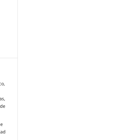
co,
as,
 de
de
tad