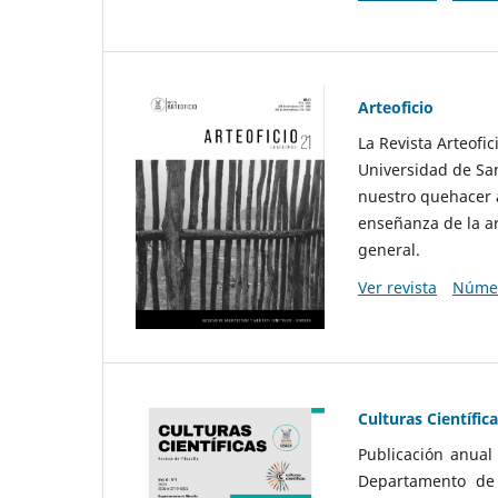
Arteoficio
La Revista Arteofi
Universidad de San
nuestro quehacer a
enseñanza de la ar
general.
Ver revista
Númer
Culturas Científic
Publicación anual
Departamento de F