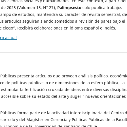
 las ciencias sociales y humanidades. En este contexto, a partir del
de 2025 (Volumen 15, N° 27),
Palimpsesto
solo publica trabajos
campo de estudios, mantendrá su carácter de revista semestral, de
sus artículos seguirán siendo sometidos a revisión de pares bajo el
ciego”. Recibirá colaboraciones en idioma español e inglés.
o actual
s Públicas presenta artículos que provean análisis político, económi
ico de políticas públicas o de dimensiones de la esfera pública. La
estimular la fertilización cruzada de ideas entre diversas disciplin
 accesible sobre su estado del arte y sugerir nuevas orientaciones
s Públicas forma parte de la actividad interdisciplinaria del Centro 
esarrollo y del Magíster en Gerencia y Políticas Públicas de la Facul
y Economía de la Universidad de Santiago de Chile.