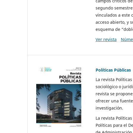
campos críticos de
segundo semestre 
vinculados a este 
acceso abierto, y 
esquema de “doble 
Ver revista
Númer
Políticas Públicas
La revista Política
sociológico o juríd
revista se propone 
ofrecer una fuente
investigación.
La revista Política
Políticas para el D
de Administración 