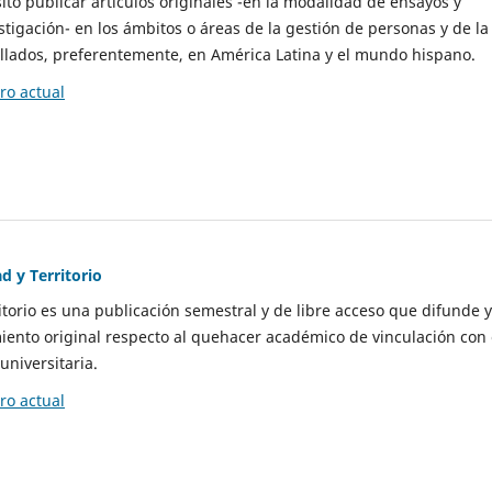
to publicar artículos originales -en la modalidad de ensayos y
stigación- en los ámbitos o áreas de la gestión de personas y de la
llados, preferentemente, en América Latina y el mundo hispano.
o actual
d y Territorio
itorio es una publicación semestral y de libre acceso que difunde y
ento original respecto al quehacer académico de vinculación con 
universitaria.
o actual