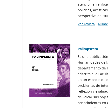
atención en enfoqu
políticas, artísti
perspectiva del sur
Ver revista
Númer
Palimpsesto
Es una publicación
Humanidades de la
departamento de Hi
adscrita a la Fac
en un espacio de d
problemas de interé
reflexión y evaluac
de volcar sus obje
conocimientos en e