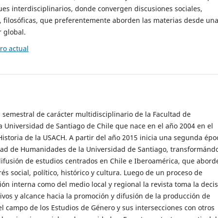
es interdisciplinarios, donde convergen discusiones sociales,
cas, filosóficas, que preferentemente aborden las materias desde un
 global.
o actual
 semestral de carácter multidisciplinario de la Facultad de
 Universidad de Santiago de Chile que nace en el año 2004 en el
storia de la USACH. A partir del año 2015 inicia una segunda épo
ultad de Humanidades de la Universidad de Santiago, transformánd
ifusión de estudios centrados en Chile e Iberoamérica, que abord
s social, político, histórico y cultura. Luego de un proceso de
ión interna como del medio local y regional la revista toma la deci
tivos y alcance hacia la promoción y difusión de la producción de
l campo de los Estudios de Género y sus intersecciones con otros