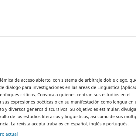
s
démica de acceso abierto, con sistema de arbitraje doble ciego, qu
de diálogo para investigaciones en las áreas de Lingüística (Aplica
 enfoques críticos. Convoca a quienes centran sus estudios en el
n sus expresiones poéticas o en su manifestación como lengua en 
so y diversos géneros discursivos. Su objetivo es estimular, divulga
rollo de los estudios literarios y lingüísticos, así como de sus múlti
cia. La revista acepta trabajos en español, inglés y portugués.
o actual