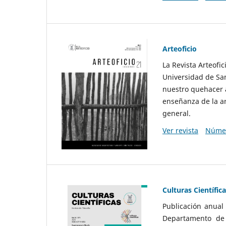
Arteoficio
La Revista Arteofi
Universidad de San
nuestro quehacer a
enseñanza de la ar
general.
Ver revista
Númer
Culturas Científic
Publicación anual
Departamento de F