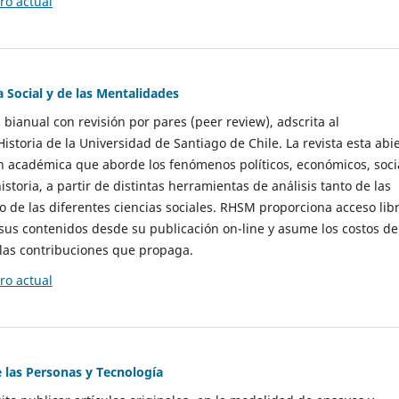
o actual
a Social y de las Mentalidades
 bianual con revisión por pares (peer review), adscrita al
storia de la Universidad de Santiago de Chile. La revista esta abi
n académica que aborde los fenómenos políticos, económicos, soci
historia, a partir de distintas herramientas de análisis tanto de las
e las diferentes ciencias sociales. RHSM proporciona acceso libr
sus contenidos desde su publicación on-line y asume los costos de
las contribuciones que propaga.
o actual
e las Personas y Tecnología