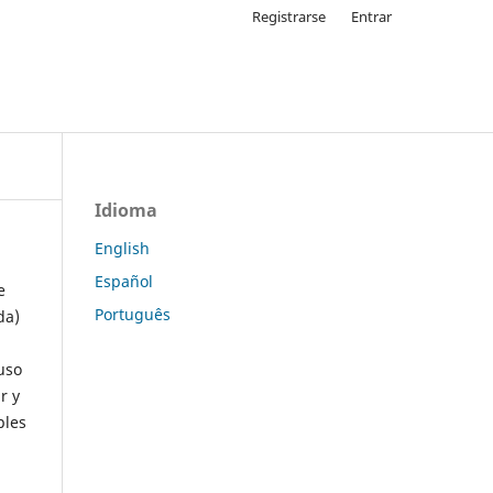
Registrarse
Entrar
Idioma
English
Español
e
Português
da)
uso
r y
ples