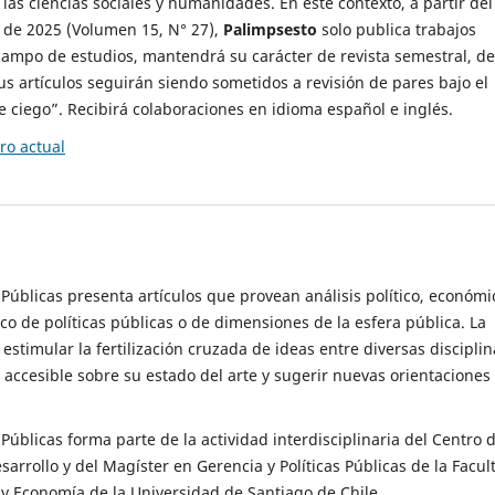
 las ciencias sociales y humanidades. En este contexto, a partir del
de 2025 (Volumen 15, N° 27),
Palimpsesto
solo publica trabajos
campo de estudios, mantendrá su carácter de revista semestral, de
sus artículos seguirán siendo sometidos a revisión de pares bajo el
ciego”. Recibirá colaboraciones en idioma español e inglés.
o actual
s Públicas presenta artículos que provean análisis político, económi
ico de políticas públicas o de dimensiones de la esfera pública. La
estimular la fertilización cruzada de ideas entre diversas disciplin
 accesible sobre su estado del arte y sugerir nuevas orientaciones
s Públicas forma parte de la actividad interdisciplinaria del Centro 
esarrollo y del Magíster en Gerencia y Políticas Públicas de la Facul
y Economía de la Universidad de Santiago de Chile.