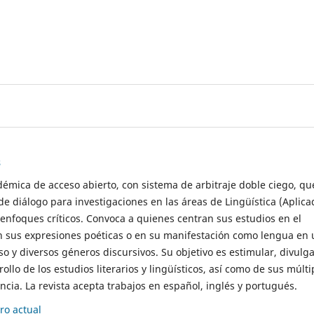
s
démica de acceso abierto, con sistema de arbitraje doble ciego, qu
de diálogo para investigaciones en las áreas de Lingüística (Aplica
 enfoques críticos. Convoca a quienes centran sus estudios en el
n sus expresiones poéticas o en su manifestación como lengua en 
so y diversos géneros discursivos. Su objetivo es estimular, divulga
rollo de los estudios literarios y lingüísticos, así como de sus múlti
cia. La revista acepta trabajos en español, inglés y portugués.
o actual