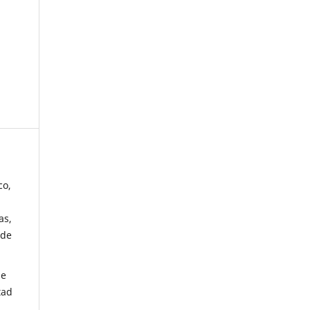
co,
as,
 de
de
tad