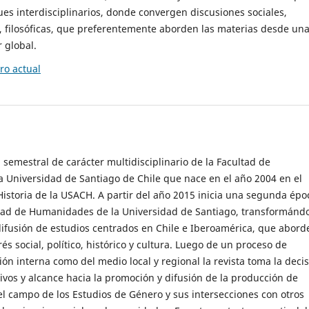
es interdisciplinarios, donde convergen discusiones sociales,
cas, filosóficas, que preferentemente aborden las materias desde un
 global.
o actual
 semestral de carácter multidisciplinario de la Facultad de
 Universidad de Santiago de Chile que nace en el año 2004 en el
storia de la USACH. A partir del año 2015 inicia una segunda épo
ultad de Humanidades de la Universidad de Santiago, transformánd
ifusión de estudios centrados en Chile e Iberoamérica, que abord
s social, político, histórico y cultura. Luego de un proceso de
ión interna como del medio local y regional la revista toma la deci
tivos y alcance hacia la promoción y difusión de la producción de
l campo de los Estudios de Género y sus intersecciones con otros