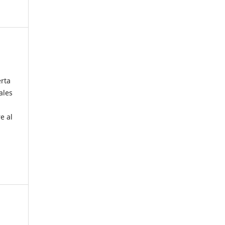
erta
ales
e al