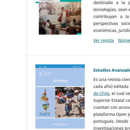
destinada a la p
tecnologías, sean
contribuyan a la
perspectivas socio
económicas, jurídic
Ver revista
Númer
Estudios Avanzad
Es una revista cie
cada año) editada 
de Chile
, el cual s
Superior Estatal co
cuentan con acceso
plataforma Open Jo
portugués. Desde 1
investigaciones pr