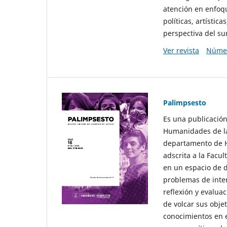
atención en enfoqu
políticas, artísti
perspectiva del sur
Ver revista
Númer
Palimpsesto
Es una publicación
Humanidades de la
departamento de Hi
adscrita a la Fac
en un espacio de d
problemas de interé
reflexión y evaluac
de volcar sus obje
conocimientos en e