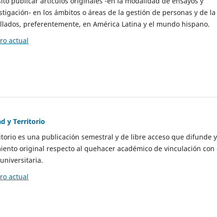
to publicar artículos originales -en la modalidad de ensayos y
stigación- en los ámbitos o áreas de la gestión de personas y de la
llados, preferentemente, en América Latina y el mundo hispano.
o actual
d y Territorio
itorio es una publicación semestral y de libre acceso que difunde y
ento original respecto al quehacer académico de vinculación con 
universitaria.
o actual