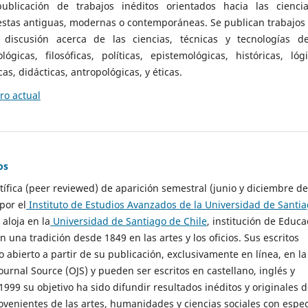
ublicación de trabajos inéditos orientados hacia las cienci
 estas antiguas, modernas o contemporáneas. Se publican trabajos
 discusión acerca de las ciencias, técnicas y tecnologías d
lógicas, filosóficas, políticas, epistemológicas, históricas, lógi
as, didácticas, antropológicas, y éticas.
o actual
os
ntífica (peer reviewed) de aparición semestral (junio y diciembre de
por el
Instituto de Estudios Avanzados de la Universidad de Santi
e aloja en la
Universidad de Santiago de Chile
, institución de Educa
n una tradición desde 1849 en las artes y los oficios. Sus escritos
 abierto a partir de su publicación, exclusivamente en línea, en la
urnal Source (OJS) y pueden ser escritos en castellano, inglés y
999 su objetivo ha sido difundir resultados inéditos y originales 
ovenientes de las artes, humanidades y ciencias sociales con espec