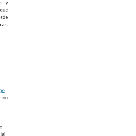
as y
 que
esde
cas,
ago
ción
de
ial