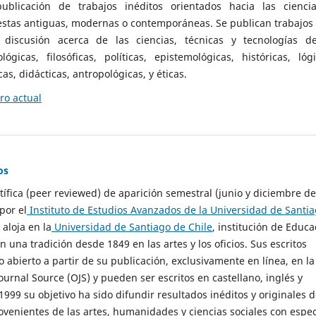
ublicación de trabajos inéditos orientados hacia las cienci
 estas antiguas, modernas o contemporáneas. Se publican trabajos
 discusión acerca de las ciencias, técnicas y tecnologías d
lógicas, filosóficas, políticas, epistemológicas, históricas, lógi
as, didácticas, antropológicas, y éticas.
o actual
os
ntífica (peer reviewed) de aparición semestral (junio y diciembre de
por el
Instituto de Estudios Avanzados de la Universidad de Santi
e aloja en la
Universidad de Santiago de Chile
, institución de Educa
n una tradición desde 1849 en las artes y los oficios. Sus escritos
 abierto a partir de su publicación, exclusivamente en línea, en la
urnal Source (OJS) y pueden ser escritos en castellano, inglés y
999 su objetivo ha sido difundir resultados inéditos y originales 
ovenientes de las artes, humanidades y ciencias sociales con espec