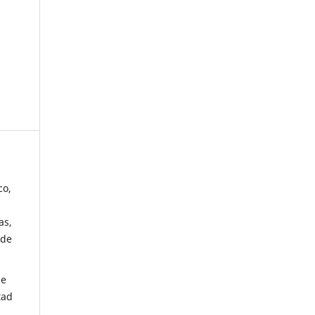
co,
as,
 de
de
tad