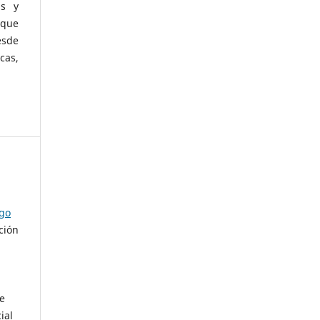
as y
 que
esde
cas,
ago
ción
de
ial