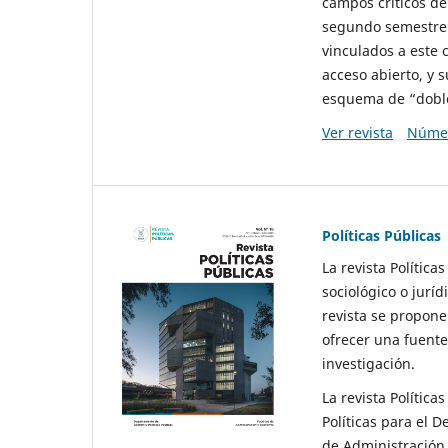
campos críticos de
segundo semestre 
vinculados a este 
acceso abierto, y 
esquema de “doble 
Ver revista
Númer
Políticas Públicas
La revista Política
sociológico o juríd
revista se propone 
ofrecer una fuente
investigación.
La revista Política
Políticas para el D
de Administración 