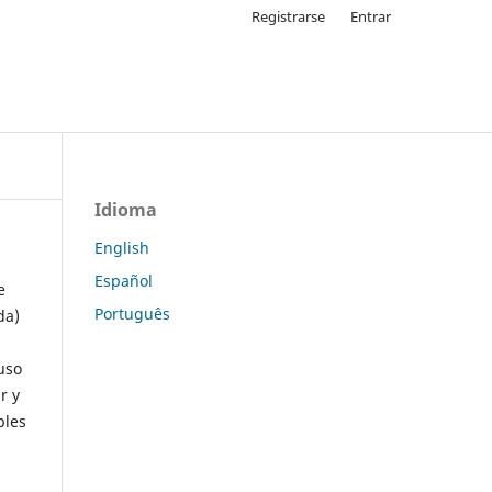
Registrarse
Entrar
Idioma
English
Español
e
Português
da)
uso
r y
ples