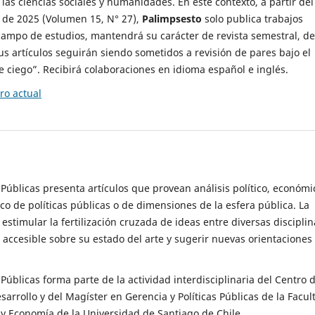
 las ciencias sociales y humanidades. En este contexto, a partir del
de 2025 (Volumen 15, N° 27),
Palimpsesto
solo publica trabajos
campo de estudios, mantendrá su carácter de revista semestral, de
sus artículos seguirán siendo sometidos a revisión de pares bajo el
ciego”. Recibirá colaboraciones en idioma español e inglés.
o actual
s Públicas presenta artículos que provean análisis político, económi
ico de políticas públicas o de dimensiones de la esfera pública. La
estimular la fertilización cruzada de ideas entre diversas disciplin
 accesible sobre su estado del arte y sugerir nuevas orientaciones
s Públicas forma parte de la actividad interdisciplinaria del Centro 
esarrollo y del Magíster en Gerencia y Políticas Públicas de la Facul
y Economía de la Universidad de Santiago de Chile.