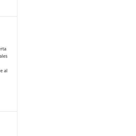
erta
ales
e al