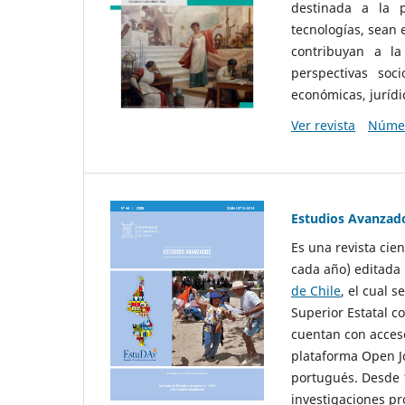
destinada a la p
tecnologías, sean
contribuyan a la
perspectivas socio
económicas, jurídic
Ver revista
Númer
Estudios Avanzad
Es una revista cie
cada año) editada 
de Chile
, el cual s
Superior Estatal co
cuentan con acceso
plataforma Open Jo
portugués. Desde 1
investigaciones pr