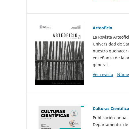
Arteoficio
La Revista Arteofi
Universidad de San
nuestro quehacer a
enseñanza de la ar
general.
Ver revista
Númer
Culturas Científic
Publicación anual
Departamento de F