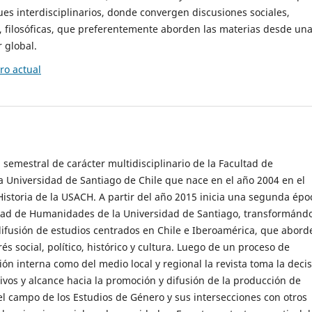
es interdisciplinarios, donde convergen discusiones sociales,
cas, filosóficas, que preferentemente aborden las materias desde un
 global.
o actual
 semestral de carácter multidisciplinario de la Facultad de
 Universidad de Santiago de Chile que nace en el año 2004 en el
storia de la USACH. A partir del año 2015 inicia una segunda épo
ultad de Humanidades de la Universidad de Santiago, transformánd
ifusión de estudios centrados en Chile e Iberoamérica, que abord
s social, político, histórico y cultura. Luego de un proceso de
ión interna como del medio local y regional la revista toma la deci
tivos y alcance hacia la promoción y difusión de la producción de
l campo de los Estudios de Género y sus intersecciones con otros