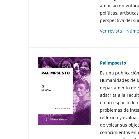
atención en enfoqu
políticas, artísti
perspectiva del sur
Ver revista
Númer
Palimpsesto
Es una publicación
Humanidades de la
departamento de Hi
adscrita a la Fac
en un espacio de d
problemas de interé
reflexión y evaluac
de volcar sus obje
conocimientos en e