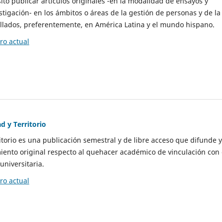
to publicar artículos originales -en la modalidad de ensayos y
stigación- en los ámbitos o áreas de la gestión de personas y de la
llados, preferentemente, en América Latina y el mundo hispano.
o actual
d y Territorio
itorio es una publicación semestral y de libre acceso que difunde y
ento original respecto al quehacer académico de vinculación con 
universitaria.
o actual