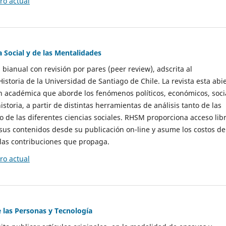
o actual
a Social y de las Mentalidades
 bianual con revisión por pares (peer review), adscrita al
storia de la Universidad de Santiago de Chile. La revista esta abi
n académica que aborde los fenómenos políticos, económicos, soci
historia, a partir de distintas herramientas de análisis tanto de las
e las diferentes ciencias sociales. RHSM proporciona acceso libr
sus contenidos desde su publicación on-line y asume los costos de
las contribuciones que propaga.
o actual
e las Personas y Tecnología