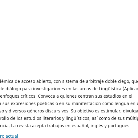
s
démica de acceso abierto, con sistema de arbitraje doble ciego, qu
de diálogo para investigaciones en las áreas de Lingüística (Aplica
 enfoques críticos. Convoca a quienes centran sus estudios en el
n sus expresiones poéticas o en su manifestación como lengua en 
so y diversos géneros discursivos. Su objetivo es estimular, divulga
rollo de los estudios literarios y lingüísticos, así como de sus múlti
cia. La revista acepta trabajos en español, inglés y portugués.
o actual